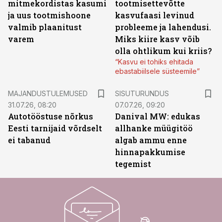
mitmekordistas kasumi
tootmisettevõtte
ja uus tootmishoone
kasvufaasi levinud
valmib plaanitust
probleeme ja lahendusi.
varem
Miks kiire kasv võib
olla ohtlikum kui kriis?
“Kasvu ei tohiks ehitada
ebastabiilsele süsteemile”
ST
MAJANDUSTULEMUSED
SISUTURUNDUS
31.07.26, 08:20
07.07.26, 09:20
Autotööstuse nõrkus
Danival MW: edukas
Eesti tarnijaid võrdselt
allhanke müügitöö
ei tabanud
algab ammu enne
hinnapakkumise
tegemist