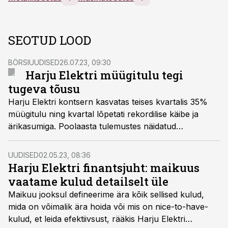
SEOTUD LOOD
BÖRSIUUDISED
26.07.23, 09:30
Harju Elektri müügitulu tegi
tugeva tõusu
Harju Elektri kontsern kasvatas teises kvartalis 35%
müügitulu ning kvartal lõpetati rekordilise käibe ja
ärikasumiga. Poolaasta tulemustes näidatud
puhaskasum kümme senti aktsia kohta, kasvas ligi
140% võrreldes mullu esimese poolaastaga.
UUDISED
02.05.23, 08:36
Harju Elektri finantsjuht: maikuus
vaatame kulud detailselt üle
Maikuu jooksul defineerime ära kõik sellised kulud,
mida on võimalik ära hoida või mis on nice-to-have-
kulud, et leida efektiivsust, rääkis Harju Elektri