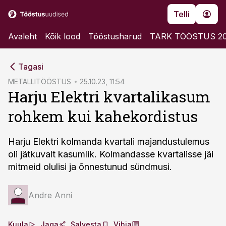
Telli
Avaleht
Kõik lood
Tööstusharud
TARK TÖÖSTUS 2
cebook
Tagasi
Twitter)
METALLITÖÖSTUS
25.10.23, 11:54
Harju Elektri kvartalikasum
kedIn
rohkem kui kahekordistus
ail
k
Harju Elektri kolmanda kvartali majandustulemus
oli jätkuvalt kasumlik. Kolmandasse kvartalisse jäi
mitmeid olulisi ja õnnestunud sündmusi.
Andre Anni
Kuula
Jaga
Salvesta
Vihja