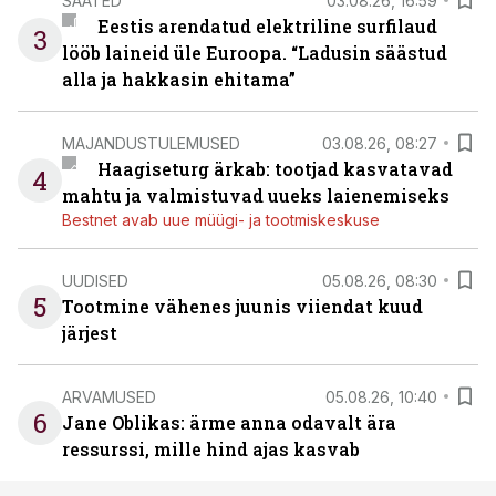
SAATED
03.08.26, 16:59
Eestis arendatud elektriline surfilaud
3
lööb laineid üle Euroopa. “Ladusin säästud
alla ja hakkasin ehitama”
MAJANDUSTULEMUSED
03.08.26, 08:27
Haagiseturg ärkab: tootjad kasvatavad
4
mahtu ja valmistuvad uueks laienemiseks
Bestnet avab uue müügi- ja tootmiskeskuse
UUDISED
05.08.26, 08:30
5
Tootmine vähenes juunis viiendat kuud
järjest
ARVAMUSED
05.08.26, 10:40
6
Jane Oblikas: ärme anna odavalt ära
ressurssi, mille hind ajas kasvab