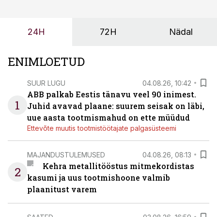
probleemi, vaid otsest rahalist kulu, venivaid tähtaegu
ja suuremaid riske tööohutusele.
24H
72H
Nädal
ENIMLOETUD
SUUR LUGU
04.08.26, 10:42
ABB palkab Eestis tänavu veel 90 inimest.
1
Juhid avavad plaane: suurem seisak on läbi,
uue aasta tootmismahud on ette müüdud
Ettevõte muutis tootmistöötajate palgasüsteemi
MAJANDUSTULEMUSED
04.08.26, 08:13
Kehra metallitööstus mitmekordistas
2
kasumi ja uus tootmishoone valmib
plaanitust varem