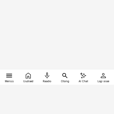
Menüü
Uudised
Raadio
Otsing
AI Chat
Logi sisse
Vana-Lõuna 39/1, 19094 Tallinn
(+372) 667 0111