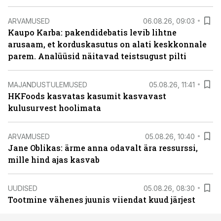
ARVAMUSED
06.08.26, 09:03
Kaupo Karba: pakendidebatis levib lihtne
arusaam, et korduskasutus on alati keskkonnale
parem. Analüüsid näitavad teistsugust pilti
MAJANDUSTULEMUSED
05.08.26, 11:41
HKFoods kasvatas kasumit kasvavast
kulusurvest hoolimata
ARVAMUSED
05.08.26, 10:40
Jane Oblikas: ärme anna odavalt ära ressurssi,
mille hind ajas kasvab
UUDISED
05.08.26, 08:30
Tootmine vähenes juunis viiendat kuud järjest