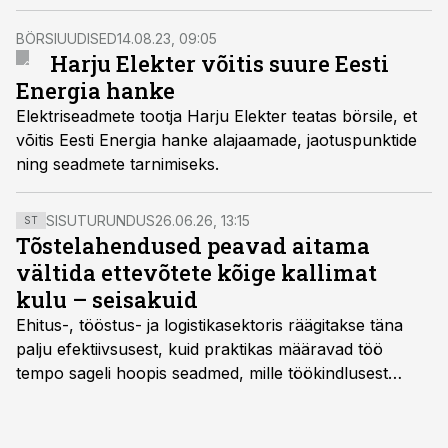
finantsjuht Priit Treial.
BÖRSIUUDISED
14.08.23, 09:05
Harju Elekter võitis suure Eesti
Energia hanke
Elektriseadmete tootja Harju Elekter teatas börsile, et
võitis Eesti Energia hanke alajaamade, jaotuspunktide
ning seadmete tarnimiseks.
SISUTURUNDUS
26.06.26, 13:15
ST
Tõstelahendused peavad aitama
vältida ettevõtete kõige kallimat
kulu – seisakuid
Ehitus-, tööstus- ja logistikasektoris räägitakse täna
palju efektiivsusest, kuid praktikas määravad töö
tempo sageli hoopis seadmed, mille töökindlusest
sõltub kogu objekti või tootmise sujuvus. Kui tõstuk
seisab, töö katkeb või masin ei vasta töötingimustele,
ei tähenda see ettevõtte jaoks ainult tehnilist