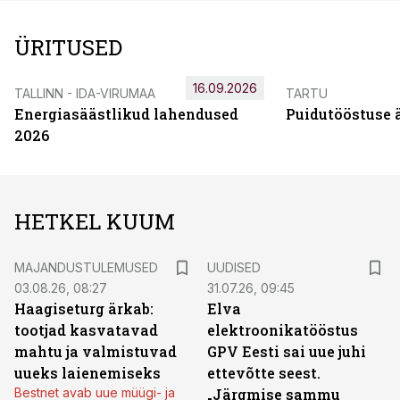
ÜRITUSED
16.09.2026
TALLINN - IDA-VIRUMAA
TARTU
Energiasäästlikud lahendused
Puidutööstuse 
2026
HETKEL KUUM
MAJANDUSTULEMUSED
UUDISED
03.08.26, 08:27
31.07.26, 09:45
Haagiseturg ärkab:
Elva
tootjad kasvatavad
elektroonikatööstus
mahtu ja valmistuvad
GPV Eesti sai uue juhi
uueks laienemiseks
ettevõtte seest.
Bestnet avab uue müügi- ja
„Järgmise sammu