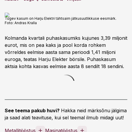
Tugev kasum on Harju Elektri tähtsaim jätkusuutlikkuse eesmärk.
Foto:
Andras Kralla
Kolmanda kvartali puhaskasumiks kujunes 3,39 miljonit
eurot, mis on pea kaks ja pool korda rohkem
võrreldes eelmise aasta sama perioodi 1,41 miljoni
euroga, teatas Harju Elekter börsile. Puhaskasum
aktsia kohta kasvas eelmise aasta 8 sendilt 18 sendini.
See teema pakub huvi?
Hakka neid märksõnu jälgima
ja saad alati teavituse, kui sel teemal ilmub midagi uut!
Metallitööstus
Masinatööstus