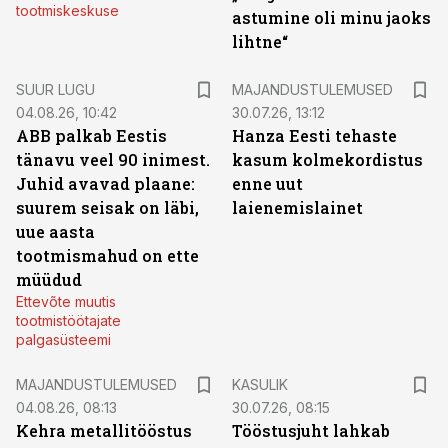
tootmiskeskuse
astumine oli minu jaoks
lihtne“
SUUR LUGU
MAJANDUSTULEMUSED
04.08.26, 10:42
30.07.26, 13:12
ABB palkab Eestis
Hanza Eesti tehaste
tänavu veel 90 inimest.
kasum kolmekordistus
Juhid avavad plaane:
enne uut
suurem seisak on läbi,
laienemislainet
uue aasta
tootmismahud on ette
müüdud
Ettevõte muutis
tootmistöötajate
palgasüsteemi
MAJANDUSTULEMUSED
KASULIK
04.08.26, 08:13
30.07.26, 08:15
Kehra metallitööstus
Tööstusjuht lahkab