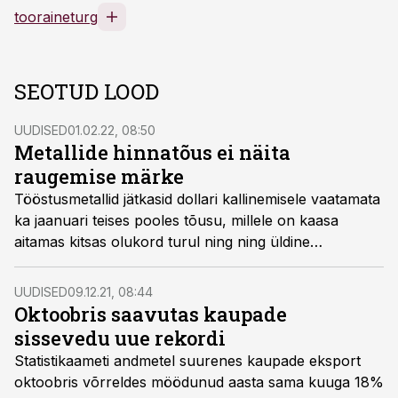
tooraineturg
SEOTUD LOOD
UUDISED
01.02.22, 08:50
Metallide hinnatõus ei näita
raugemise märke
Tööstusmetallid jätkasid dollari kallinemisele vaatamata
ka jaanuari teises pooles tõusu, millele on kaasa
aitamas kitsas olukord turul ning ning üldine
tõusutrend. Tõusu on samal ajal mõnevõrra piiramas
dollari tugevus.
UUDISED
09.12.21, 08:44
Oktoobris saavutas kaupade
sissevedu uue rekordi
Statistikaameti andmetel suurenes kaupade eksport
oktoobris võrreldes möödunud aasta sama kuuga 18%