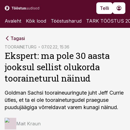
Telli
Avaleht
Kõik lood
Tööstusharud
TARK TÖÖSTUS 2
cebook
Tagasi
Twitter)
TOORAINETURG
07.02.22, 15:36
Ekspert: ma pole 30 aasta
kedIn
jooksul sellist olukorda
ail
tooraineturul näinud
k
Goldman Sachsi tooraineuuringute juht Jeff Currie
ütles, et ta ei ole tooraineturgudel praeguse
puudujäägiga võrreldavat varem kunagi näinud.
Mait Kraun