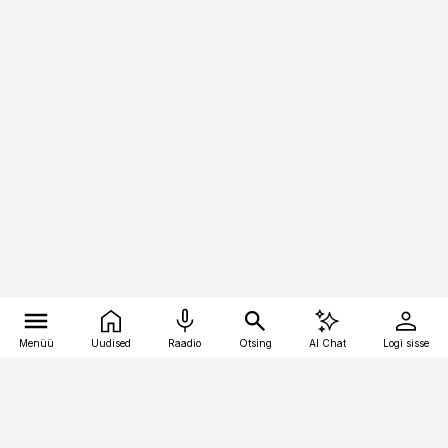
Menüü
Uudised
Raadio
Otsing
AI Chat
Logi sisse
Vana-Lõuna 39/1, 19094 Tallinn