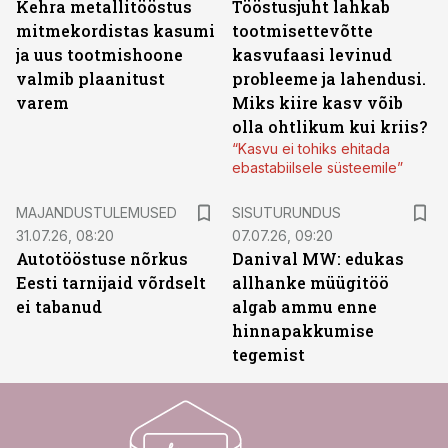
Kehra metallitööstus
Tööstusjuht lahkab
mitmekordistas kasumi
tootmisettevõtte
ja uus tootmishoone
kasvufaasi levinud
valmib plaanitust
probleeme ja lahendusi.
varem
Miks kiire kasv võib
olla ohtlikum kui kriis?
“Kasvu ei tohiks ehitada
ebastabiilsele süsteemile”
ST
MAJANDUSTULEMUSED
SISUTURUNDUS
31.07.26, 08:20
07.07.26, 09:20
Autotööstuse nõrkus
Danival MW: edukas
Eesti tarnijaid võrdselt
allhanke müügitöö
ei tabanud
algab ammu enne
hinnapakkumise
tegemist