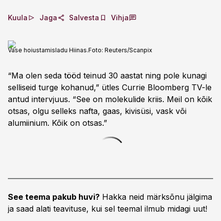
Kuula
Jaga
Salvesta
Vihja
Vase hoiustamisladu Hiinas.
Foto:
Reuters/Scanpix
“Ma olen seda tööd teinud 30 aastat ning pole kunagi
selliseid turge kohanud,” ütles Currie Bloomberg TV-le
antud intervjuus. “See on molekulide kriis. Meil on kõik
otsas, olgu selleks nafta, gaas, kivisüsi, vask või
alumiinium. Kõik on otsas.”
See teema pakub huvi?
Hakka neid märksõnu jälgima
ja saad alati teavituse, kui sel teemal ilmub midagi uut!