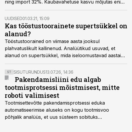
ning import 32%. Kaubavahetuse kasvu mõjutas enim
mineraalsete toodete, puidu ja puittoodete ning metalli
ja metalltoodete ekspordi ning impordi suurenemine.
UUDISED
01.03.21, 15:09
Kas tööstustoorainete supertsükkel on
alanud?
Tööstustoorained on viimase aasta jooksul
plahvatuslikult kallinenud. Analüütikud usuvad, et
alanud on supertsükkel, mida iseloomustavad aastaid
kestvad defitsiidid ning hinnatõus.
SISUTURUNDUS
13.07.26, 14:36
ST
Pakendamisliini edu algab
tootmisprotsessi mõistmisest, mitte
roboti valimisest
Tootmisettevõtte pakendamisprotsessi eduka
automatiseerimise aluseks on kogu tootmisvoo
põhjalik analüüs, et uus süsteem sobituks
olemasolevasse keskkonda, aitaks vähendada
tööjõuvajadust ning oleks valmis ka ettevõtte