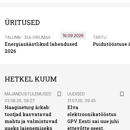
ÜRITUSED
16.09.2026
TALLINN - IDA-VIRUMAA
TARTU
Energiasäästlikud lahendused
Puidutööstuse 
2026
HETKEL KUUM
MAJANDUSTULEMUSED
UUDISED
03.08.26, 08:27
31.07.26, 09:45
Haagiseturg ärkab:
Elva
tootjad kasvatavad
elektroonikatööstus
mahtu ja valmistuvad
GPV Eesti sai uue juhi
uueks laienemiseks
ettevõtte seest.