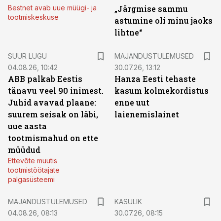
Bestnet avab uue müügi- ja
„Järgmise sammu
tootmiskeskuse
astumine oli minu jaoks
lihtne“
SUUR LUGU
MAJANDUSTULEMUSED
04.08.26, 10:42
30.07.26, 13:12
ABB palkab Eestis
Hanza Eesti tehaste
tänavu veel 90 inimest.
kasum kolmekordistus
Juhid avavad plaane:
enne uut
suurem seisak on läbi,
laienemislainet
uue aasta
tootmismahud on ette
müüdud
Ettevõte muutis
tootmistöötajate
palgasüsteemi
MAJANDUSTULEMUSED
KASULIK
04.08.26, 08:13
30.07.26, 08:15