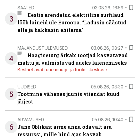
SAATED
03.08.26, 16:59
Eestis arendatud elektriline surfilaud
3
lööb laineid üle Euroopa. “Ladusin säästud
alla ja hakkasin ehitama”
MAJANDUSTULEMUSED
03.08.26, 08:27
Haagiseturg ärkab: tootjad kasvatavad
4
mahtu ja valmistuvad uueks laienemiseks
Bestnet avab uue müügi- ja tootmiskeskuse
UUDISED
05.08.26, 08:30
5
Tootmine vähenes juunis viiendat kuud
järjest
ARVAMUSED
05.08.26, 10:40
6
Jane Oblikas: ärme anna odavalt ära
ressurssi, mille hind ajas kasvab