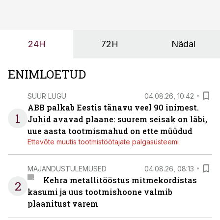
tulevasteks arenguteks. Lihtsalt roboti lisamine
enamasti oodatud tulemust ei too, nendib tootmise ja
tööstuse automatiseerimislahenduste arendaja Smitech
24H
72H
Nädal
OÜ tegevjuht Sander Mitendorf.
ENIMLOETUD
SUUR LUGU
04.08.26, 10:42
ABB palkab Eestis tänavu veel 90 inimest.
1
Juhid avavad plaane: suurem seisak on läbi,
uue aasta tootmismahud on ette müüdud
Ettevõte muutis tootmistöötajate palgasüsteemi
MAJANDUSTULEMUSED
04.08.26, 08:13
Kehra metallitööstus mitmekordistas
2
kasumi ja uus tootmishoone valmib
plaanitust varem