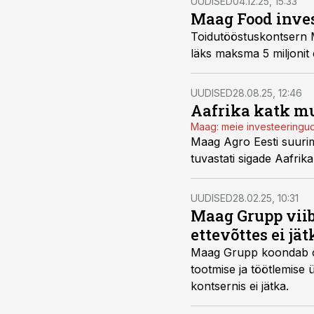
UUDISED
04.12.25, 15:33
Maag Food invest
Toidutööstuskontsern 
läks maksma 5 miljonit 
UUDISED
28.08.25, 12:46
Aafrika katk mu
Maag: meie investeeringud
Maag Agro Eesti suurim
tuvastati sigade Aafri
UUDISED
28.02.25, 10:31
Maag Grupp viib
ettevõttes ei jät
Maag Grupp koondab oma
tootmise ja töötlemise 
kontsernis ei jätka.