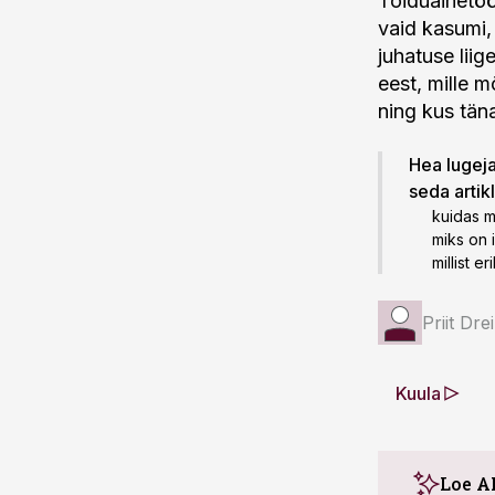
Toiduainetöö
vaid kasumi,
juhatuse liig
eest, mille m
ning kus tän
Hea lugeja!
seda artik
kuidas m
miks on 
millist e
Priit Dr
Kuula
Loe A