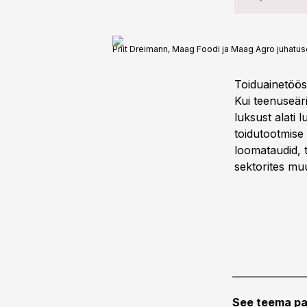
Priit Dreimann, Maag Foodi ja Maag Agro juhatuse
Toiduainetööst
Kui teenuseäri
luksust alati 
toidutootmise
loomataudid, t
sektorites muu
See teema pa