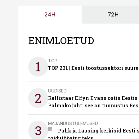
24H
72H
ENIMLOETUD
TOP
1
TOP 231 | Eesti tööstussektori su
UUDISED
2
Rallistaar Elfyn Evans ostis Eestis
Palmako juht: see on tunnustus Ees
MAJANDUSTULEMUSED
3
Puhk ja Lausing kerkisid Eesti
toidutöösturiteks