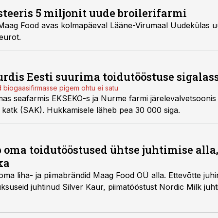
eeris 5 miljonit uude broilerifarmi
Maag Food avas kolmapäeval Lääne-Virumaal Uudekülas uue
eurot.
rdis Eesti suurima toidutööstuse sigalas
 biogaasifirmasse pigem ohtu ei satu
as seafarmis EKSEKO-s ja Nurme farmi järelevalvetsoonis 
ka katk (SAK). Hukkamisele läheb pea 30 000 siga.
 oma toidutööstused ühtse juhtimise alla
ka
 liha- ja piimabrändid Maag Food OÜ alla. Ettevõtte juhina
üksuseid juhtinud Silver Kaur, piimatööstust Nordic Milk juh