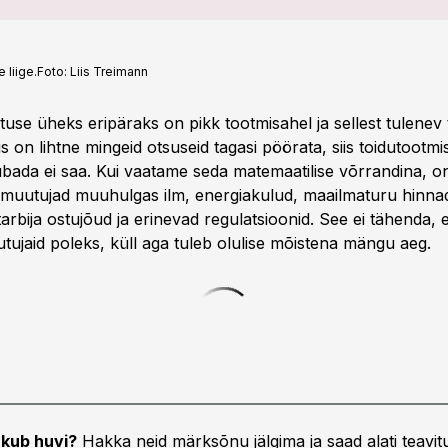
 liige.
Foto:
Liis Treimann
use üheks eripäraks on pikk tootmisahel ja sellest tulenev t
s on lihtne mingeid otsuseid tagasi pöörata, siis toidutootm
lubada ei saa. Kui vaatame seda matemaatilise võrrandina, o
 muutujad muuhulgas ilm, energiakulud, maailmaturu hinna
arbija ostujõud ja erinevad regulatsioonid. See ei tähenda, e
tujaid poleks, küll aga tuleb olulise mõistena mängu aeg.
kub huvi?
Hakka neid märksõnu jälgima ja saad alati teavitu