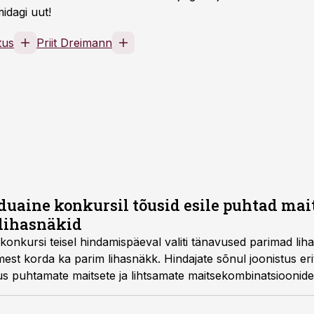
idagi uut!
tus
Priit Dreimann
duaine konkursil tõusid esile puhtad mai
lihasnäkid
konkursi teisel hindamispäeval valiti tänavused parimad liha-
imest korda ka parim lihasnäkk. Hindajate sõnul joonistus erit
tus puhtamate maitsete ja lihtsamate maitsekombinatsioonide
õtavad mugavalt kaasavõetavad snäkitooted.