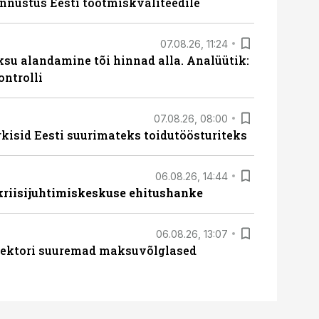
unnustus Eesti tootmiskvaliteedile
07.08.26, 11:24
ksu alandamine tõi hinnad alla. Analüütik:
ontrolli
07.08.26, 08:00
rkisid Eesti suurimateks toidutöösturiteks
06.08.26, 14:44
 kriisijuhtimiskeskuse ehitushanke
06.08.26, 13:07
ssektori suuremad maksuvõlglased