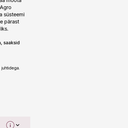
saa mõõta
 Agro
da süsteemi
te pärast
iks.
a, saaksid
e juhtidega.