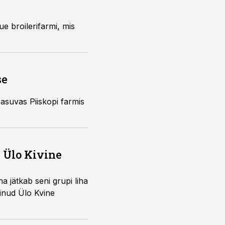
 broilerifarmi, mis
se
asuvas Piiskopi farmis
, Ülo Kivine
 jätkab seni grupi liha
tinud Ülo Kvine