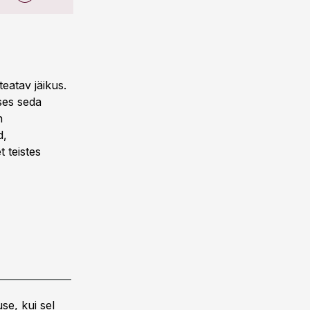
eatav jäikus.
ises seda
n
d,
t teistes
se, kui sel