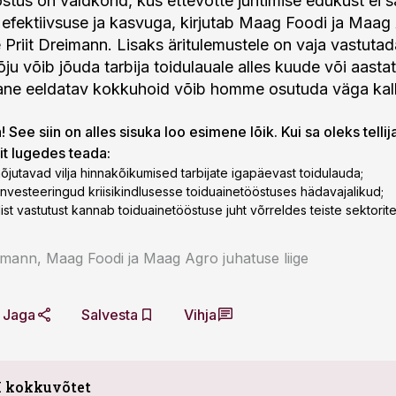
stus on valdkond, kus ettevõtte juhtimise edukust ei 
 efektiivsuse ja kasvuga, kirjutab Maag Foodi ja Maag
e Priit Dreimann. Lisaks äritulemustele on vaja vastuta
õju võib jõuda tarbija toidulauale alles kuude või aasta
ane eeldatav kokkuhoid võib homme osutuda väga kall
 See siin on alles sisuka loo esimene lõik. Kui sa oleks tellij
lit lugedes teada:
õjutavad vilja hinnakõikumised tarbijate igapäevast toidulauda;
investeeringud kriisikindlusesse toiduainetööstuses hädavajalikud;
rilist vastutust kannab toiduainetööstuse juht võrreldes teiste sektorit
eimann, Maag Foodi ja Maag Agro juhatuse liige
Jaga
Salvesta
Vihja
I kokkuvõtet