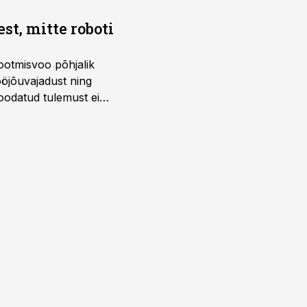
t, mitte roboti
ootmisvoo põhjalik
öjõuvajadust ning
 oodatud tulemust ei
 tegevjuht Sander