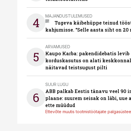
MAJANDUSTULEMUSED
4
Tugeva käibehüppe teinud tööst
kahjumisse. “Selle aasta siht on 20 
ARVAMUSED
5
Kaupo Karba: pakendidebatis levib 
korduskasutus on alati keskkonna
näitavad teistsugust pilti
SUUR LUGU
ABB palkab Eestis tänavu veel 90 
6
plaane: suurem seisak on läbi, uue
ette müüdud
Ettevõte muutis tootmistöötajate palgasüste