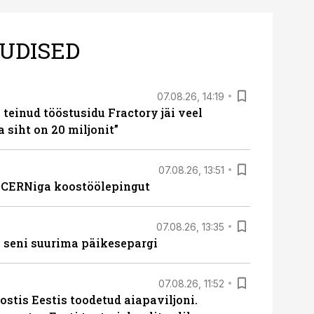
UDISED
07.08.26, 14:19
teinud tööstusidu Fractory jäi veel
a siht on 20 miljonit”
07.08.26, 13:51
s CERNiga koostöölepingut
07.08.26, 13:35
 seni suurima päikesepargi
07.08.26, 11:52
ostis Eestis toodetud aiapaviljoni.