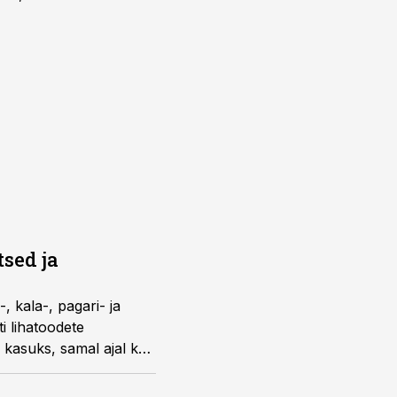
tsed ja
, kala-, pagari- ja
i lihatoodete
 kasuks, samal ajal kui