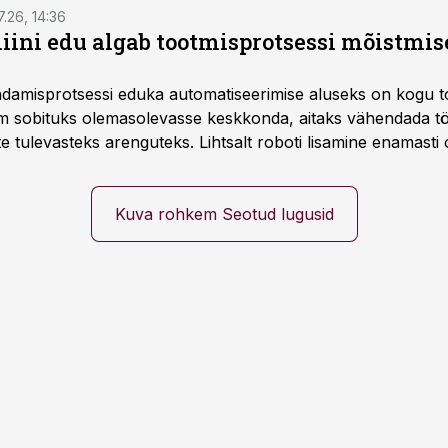
7.26, 14:36
ini edu algab tootmisprotsessi mõistmises
damisprotsessi eduka automatiseerimise aluseks on kogu t
m sobituks olemasolevasse keskkonda, aitaks vähendada tö
te tulevasteks arenguteks. Lihtsalt roboti lisamine enamasti
a tööstuse automatiseerimislahenduste arendaja Smitech OÜ
Kuva rohkem Seotud lugusid