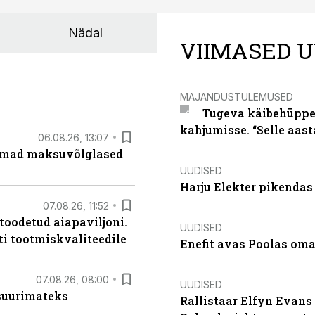
Nädal
VIIMASED U
MAJANDUSTULEMUSED
Tugeva käibehüppe 
kahjumisse. “Selle aast
06.08.26, 13:07
uremad maksuvõlglased
UUDISED
Harju Elekter pikenda
07.08.26, 11:52
 toodetud aiapaviljoni.
UUDISED
ti tootmiskvaliteedile
Enefit avas Poolas oma
07.08.26, 08:00
UUDISED
 suurimateks
Rallistaar Elfyn Evans 