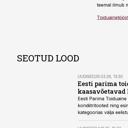
teemal ilmub m
Toiduainetöös
SEOTUD LOOD
UUDISED
26.03.26, 13:30
Eesti parima toi
kaasavõetavad 
Eesti Parima Toiduaine 
kondiitritooted ning es
kategoorias välja eelis
järjest rohkem ruumi v