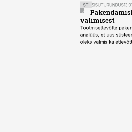
ST
SISUTURUNDUS
13.0
Pakendamisli
valimisest
Tootmisettevõtte paken
analüüs, et uus süstee
oleks valmis ka ettevõt
too, nendib tootmise j
Mitendorf.