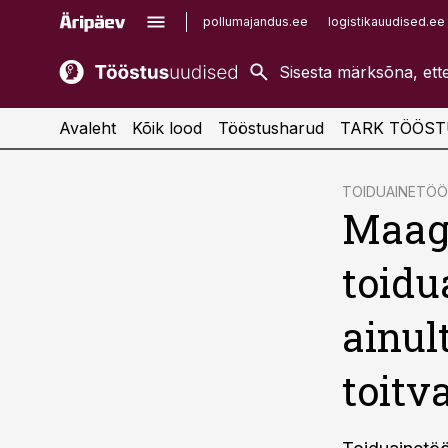
pollumajandus.ee
logistikauudised.ee
kaubandus.ee
imelineajalugu.ee
kinnisvarauudised.ee
imelineteadus.ee
Avaleht
Kõik lood
Tööstusharud
TARK TÖÖST
cebook
TOIDUAINETÖ
Maag 
Twitter)
kedIn
toidu
ail
ainul
k
toitv