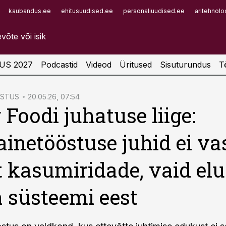
kaubandus.ee
ehitusuudised.ee
personaliuudised.ee
aritehnolo
Infopank
Radar
US 2027
Podcastid
Videod
Üritused
Sisuturundus
T
ÖSTUS
20.05.26, 07:54
Foodi juhatuse liige:
ainetööstuse juhid ei va
t kasumiridade, vaid elu
a süsteemi eest