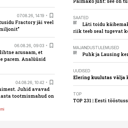
Palmako juht: see on t
07.08.26, 14:19
SAATED
usidu Fractory jäi veel
Läti toidu käibema
miljonit”
riik teeb seal tugevat k
06.08.26, 09:03
MAJANDUSTULEMUSED
lihtne arusaam, et
Puhk ja Lausing ke
le parem. Analüüsid
UUDISED
Elering kuulutas välja
04.08.26, 10:42
inimest. Juhid avavad
TOP
 aasta tootmismahud on
TOP 231 | Eesti tööstu
emi