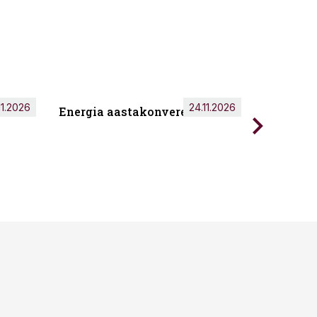
11.2026
24.11.2026
Energia aastakonverents 2026
Tark töö