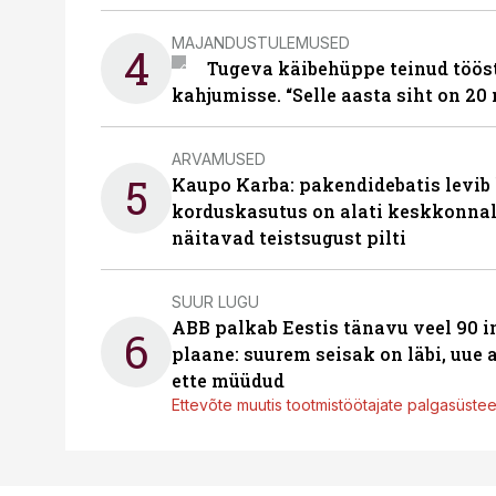
MAJANDUSTULEMUSED
4
Tugeva käibehüppe teinud tööst
kahjumisse. “Selle aasta siht on 20 
ARVAMUSED
5
Kaupo Karba: pakendidebatis levib 
korduskasutus on alati keskkonna
näitavad teistsugust pilti
SUUR LUGU
ABB palkab Eestis tänavu veel 90 
6
plaane: suurem seisak on läbi, uue
ette müüdud
Ettevõte muutis tootmistöötajate palgasüste