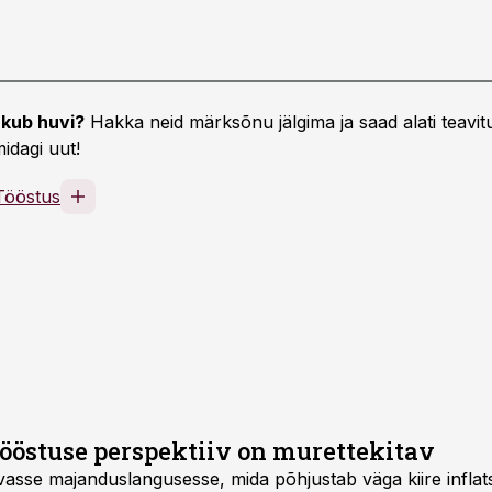
kub huvi?
Hakka neid märksõnu jälgima ja saad alati teavitu
idagi uut!
Tööstus
tööstuse perspektiiv on murettekitav
vasse majanduslangusesse, mida põhjustab väga kiire inflat