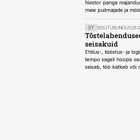
Nestor panga majandus
meie puitmajade ja mööb
ST
SISUTURUNDUS
26.0
Tõstelahendused
seisakuid
Ehitus-, tööstus- ja log
tempo sageli hoopis sea
seisab, töö katkeb või m
probleemi, vaid otsest 