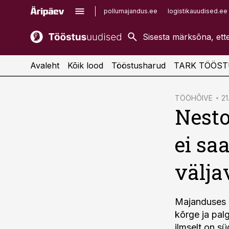
pollumajandus.ee
logistikauudised.ee
kaubandus.ee
imelineajalugu.ee
kinnisvarauudised.ee
imelineteadus.ee
Avaleht
Kõik lood
Tööstusharud
TARK TÖÖST
cebook
TÖÖHÕIVE
21
Nesto
Twitter)
kedIn
ei sa
ail
välja
k
Majanduses o
kõrge ja pal
ilmselt on s