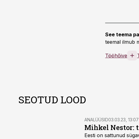
See teema pa
teemal ilmub m
Tööhõive
SEOTUD LOOD
ANALÜÜSID
03.03.23, 13:07
Mihkel Nestor: 
Eesti on sattunud süga