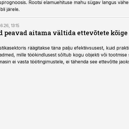
prognoosis. Rootsi elamuehituse mahu sügav langus vähend
li järele.
6.26, 13:15
 peavad aitama vältida ettevõtete kõige
istikasektoris räägitakse täna palju efektiivsusest, kuid pra
dmed, mille töökindlusest sõltub kogu objekti või tootmise 
asin ei vasta töötingimustele, ei tähenda see ettevõtte jaoks 
rahalist kulu, venivaid tähtaegu ja suuremaid riske tööohutu