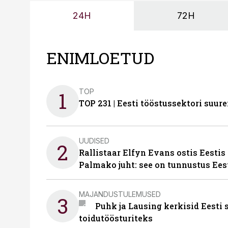
24H
72H
ENIMLOETUD
TOP
1
TOP 231 | Eesti tööstussektori su
UUDISED
2
Rallistaar Elfyn Evans ostis Eestis
Palmako juht: see on tunnustus Ees
MAJANDUSTULEMUSED
3
Puhk ja Lausing kerkisid Eesti
toidutöösturiteks