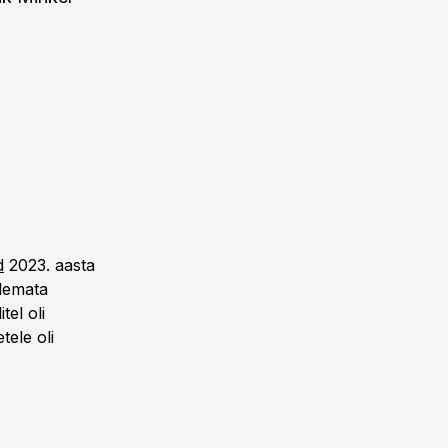
d
2023. aasta
tlemata
tel oli
tele oli