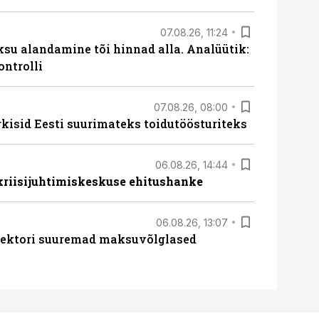
07.08.26, 11:24
ksu alandamine tõi hinnad alla. Analüütik:
ontrolli
07.08.26, 08:00
rkisid Eesti suurimateks toidutöösturiteks
06.08.26, 14:44
 kriisijuhtimiskeskuse ehitushanke
06.08.26, 13:07
ssektori suuremad maksuvõlglased