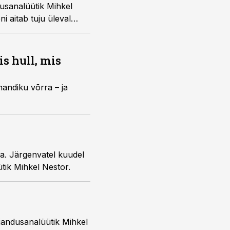
usanalüütik Mihkel
i aitab tuju üleval
s hull, mis
andiku võrra – ja
ea. Järgenvatel kuudel
tik Mihkel Nestor.
jandusanalüütik Mihkel