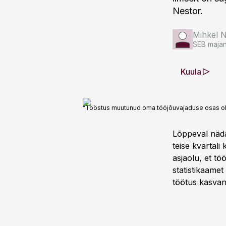
Nestor.
Mihkel N
SEB majan
Kuula
"Tööstus muutunud oma tööjõuvajaduse osas oluli
Lõppeval näda
teise kvartal
asjaolu, et tö
statistikaamet
töötus kasva