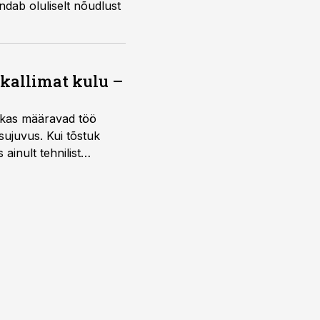
ab oluliselt nõudlust
 kallimat kulu –
ktikas määravad töö
sujuvus. Kui tõstuk
ainult tehnilist
sele.