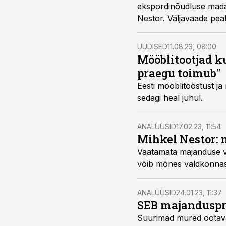
ekspordinõudluse mada
Nestor. Väljavaade peak
hoida endiselt kiire käi
UUDISED
11.08.23, 08:00
Mööblitootjad k
praegu toimub"
Eesti mööblitööstust j
sedagi heal juhul.
ANALÜÜSID
17.02.23, 11:54
Mihkel Nestor: 
Vaatamata majanduse vä
võib mõnes valdkonnas
ANALÜÜSID
24.01.23, 11:37
SEB majanduspro
Suurimad mured ootavad