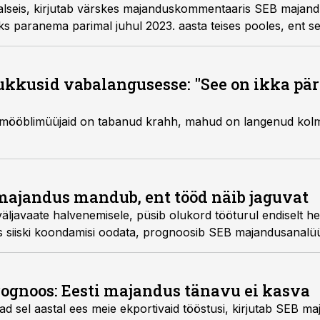
lseis, kirjutab värskes majanduskommentaaris SEB majand
s paranema parimal juhul 2023. aasta teises pooles, ent sen
be- ja palgakasv.
ukkusid vabalangusesse: "See on ikka päri
a mööblimüüjaid on tabanud krahh, mahud on langenud kolm
majandus mandub, ent tööd näib jaguvat
ljavaate halvenemisele, püsib olukord tööturul endiselt h
 siiski koondamisi oodata, prognoosib SEB majandusanalüü
gnoos: Eesti majandus tänavu ei kasva
 sel aastal ees meie ekportivaid tööstusi, kirjutab SEB ma