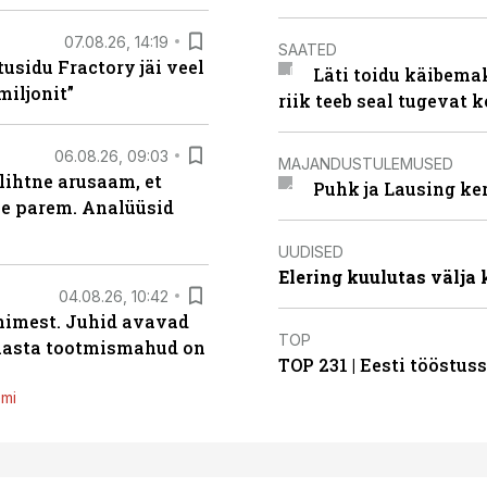
07.08.26, 14:19
SAATED
usidu Fractory jäi veel
Läti toidu käibema
miljonit”
riik teeb seal tugevat k
06.08.26, 09:03
MAJANDUSTULEMUSED
lihtne arusaam, et
Puhk ja Lausing ke
le parem. Analüüsid
UUDISED
Elering kuulutas välja
04.08.26, 10:42
inimest. Juhid avavad
TOP
 aasta tootmismahud on
TOP 231 | Eesti tööstu
emi