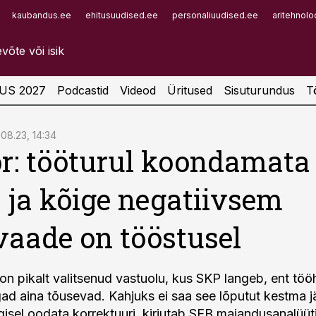
kaubandus.ee
ehitusuudised.ee
personaliuudised.ee
aritehnolo
Infopank
Radar
US 2027
Podcastid
Videod
Üritused
Sisuturundus
T
.08.23, 14:34
r: tööturul koondamata 
a ja kõige negatiivsem
vaade on tööstusel
n pikalt valitsenud vastuolu, kus SKP langeb, ent töö
gad aina tõusevad. Kahjuks ei saa see lõputut kestma j
ügisel oodata korrektuuri, kirjutab SEB majandusanalüüt