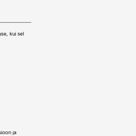
se, kui sel
sioon ja