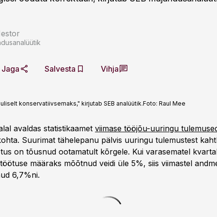
estor
dusanalüütik
Jaga
Salvesta
Vihja
selt konservatiivsemaks," kirjutab SEB analüütik.
Foto:
Raul Mee
lal avaldas statistikaamet
viimase tööjõu-uuringu tulemuse
i kohta. Suurimat tähelepanu pälvis uuringu tulemustest kah
ötus on tõusnud ootamatult kõrgele. Kui varasematel kvartali
 töötuse määraks mõõtnud veidi üle 5%, siis viimastel andme
nud 6,7%ni.