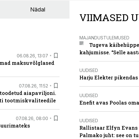
Nädal
VIIMASED U
MAJANDUSTULEMUSED
Tugeva käibehüppe 
kahjumisse. “Selle aast
06.08.26, 13:07
uremad maksuvõlglased
UUDISED
Harju Elekter pikenda
07.08.26, 11:52
 toodetud aiapaviljoni.
UUDISED
ti tootmiskvaliteedile
Enefit avas Poolas oma
07.08.26, 08:00
UUDISED
 suurimateks
Rallistaar Elfyn Evans 
Palmako juht: see on t