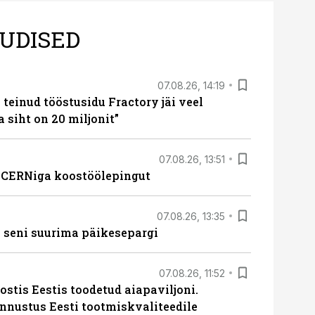
UDISED
07.08.26, 14:19
teinud tööstusidu Fractory jäi veel
a siht on 20 miljonit”
07.08.26, 13:51
s CERNiga koostöölepingut
07.08.26, 13:35
 seni suurima päikesepargi
07.08.26, 11:52
ostis Eestis toodetud aiapaviljoni.
unnustus Eesti tootmiskvaliteedile