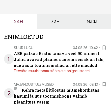
ning partnerit ei valita enam ainult tootmisvõimekuse
või hinnakirja järgi.
24H
72H
Nädal
ENIMLOETUD
SUUR LUGU
04.08.26, 10:42
ABB palkab Eestis tänavu veel 90 inimest.
1
Juhid avavad plaane: suurem seisak on läbi,
uue aasta tootmismahud on ette müüdud
Ettevõte muutis tootmistöötajate palgasüsteemi
MAJANDUSTULEMUSED
04.08.26, 08:13
Kehra metallitööstus mitmekordistas
2
kasumi ja uus tootmishoone valmib
plaanitust varem