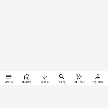
Menüü
Uudised
Raadio
Otsing
AI Chat
Logi sisse
Vana-Lõuna 39/1, 19094 Tallinn