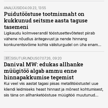
välisnõudlus paranemist ei näita.
ANALÜÜSID
04.09.23, 13:55
Puidutööstuse tootmismaht on
kukkunud seitsme aasta taguse
tasemeni
Ligikaudu kolmveerandil tööstusettevõtetest piirab
vähene nõudlus äritegevust ja nende hinnang
konkurentsivõime kohta välisturgudel on üha enam
halvenenud, kirjutab Swedbanki peaökonomist Tõnu
Mertsina värskes majanduskommentaaris.
SISUTURUNDUS
07.07.26, 09:20
ST
Danival MW: edukas allhanke
müügitöö algab ammu enne
hinnapakkumise tegemist
Kui veel viis aastat tagasi piisas metallitööstustel uue
kliendi leidmiseks heast hinnast ja mõnest kohtumisest,
siis täna on allhanketööstuse müügitöö muutunud
märksa pikemaks ja süsteemsemaks. Konkurents on
kasvanud, kliendid kaaluvad otsuseid põhjalikumalt