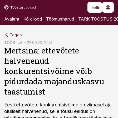
Telli
Avaleht
Kõik lood
Tööstusharud
TARK TÖÖSTUS 2
cebook
Tagasi
Twitter)
TÖÖSTUS
22.09.23, 10:41
Mertsina: ettevõtete
kedIn
halvenenud
ail
konkurentsivõime võib
k
pidurdada majanduskasvu
taastumist
Eesti ettevõtete konkurentsivõime on viimasel ajal
oluliselt halvenenud, selle tõusu eeldus on
nõudluse paranemine, kuid tootlikkuse tõstmiseks