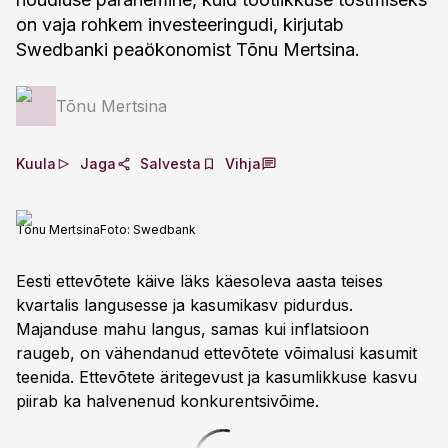
on vaja rohkem investeeringudi, kirjutab
Swedbanki peaökonomist Tõnu Mertsina.
Tõnu Mertsina
Kuula
Jaga
Salvesta
Vihja
Tõnu Mertsina
Foto:
Swedbank
Eesti ettevõtete käive läks käesoleva aasta teises
kvartalis langusesse ja kasumikasv pidurdus.
Majanduse mahu langus, samas kui inflatsioon
raugeb, on vähendanud ettevõtete võimalusi kasumit
teenida. Ettevõtete äritegevust ja kasumlikkuse kasvu
piirab ka halvenenud konkurentsivõime.