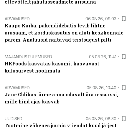
ettevõttelt jahutusseadmete ärisuuna
ARVAMUSED
06.08.26, 09:03
Kaupo Karba: pakendidebatis levib lihtne
arusaam, et korduskasutus on alati keskkonnale
parem. Analüüsid näitavad teistsugust pilti
MAJANDUSTULEMUSED
05.08.26, 11:41
HKFoods kasvatas kasumit kasvavast
kulusurvest hoolimata
ARVAMUSED
05.08.26, 10:40
Jane Oblikas: ärme anna odavalt ära ressurssi,
mille hind ajas kasvab
UUDISED
05.08.26, 08:30
Tootmine vähenes juunis viiendat kuud järjest