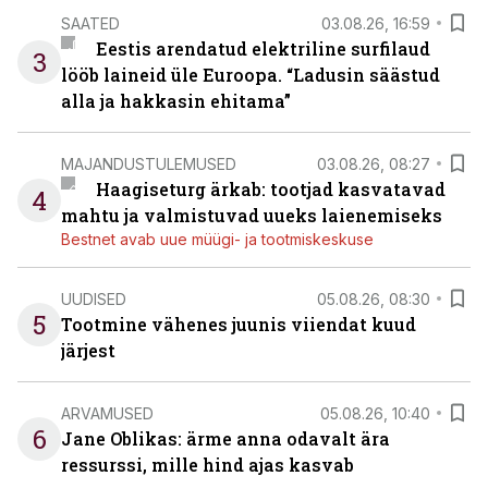
SAATED
03.08.26, 16:59
Eestis arendatud elektriline surfilaud
3
lööb laineid üle Euroopa. “Ladusin säästud
alla ja hakkasin ehitama”
MAJANDUSTULEMUSED
03.08.26, 08:27
Haagiseturg ärkab: tootjad kasvatavad
4
mahtu ja valmistuvad uueks laienemiseks
Bestnet avab uue müügi- ja tootmiskeskuse
UUDISED
05.08.26, 08:30
5
Tootmine vähenes juunis viiendat kuud
järjest
ARVAMUSED
05.08.26, 10:40
6
Jane Oblikas: ärme anna odavalt ära
ressurssi, mille hind ajas kasvab