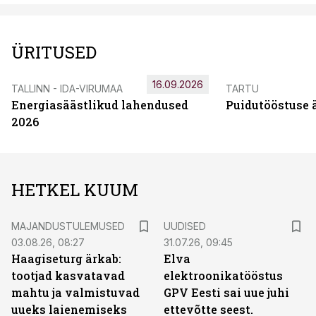
ÜRITUSED
16.09.2026
TALLINN - IDA-VIRUMAA
TARTU
Energiasäästlikud lahendused
Puidutööstuse 
2026
HETKEL KUUM
MAJANDUSTULEMUSED
UUDISED
03.08.26, 08:27
31.07.26, 09:45
Haagiseturg ärkab:
Elva
tootjad kasvatavad
elektroonikatööstus
mahtu ja valmistuvad
GPV Eesti sai uue juhi
uueks laienemiseks
ettevõtte seest.