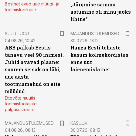
Bestnet avab uue müügi- ja
„Järgmise sammu
tootmiskeskuse
astumine oli minu jaoks
lihtne“
SUUR LUGU
MAJANDUSTULEMUSED
04.08.26, 10:42
30.07.26, 13:12
ABB palkab Eestis
Hanza Eesti tehaste
tänavu veel 90 inimest.
kasum kolmekordistus
Juhid avavad plaane:
enne uut
suurem seisak on läbi,
laienemislainet
uue aasta
tootmismahud on ette
müüdud
Ettevõte muutis
tootmistöötajate
palgasüsteemi
MAJANDUSTULEMUSED
KASULIK
04.08.26, 08:13
30.07.26, 08:15