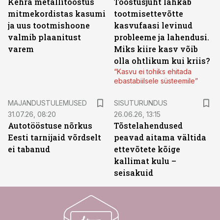
Kehra metallitööstus
Tööstusjuht lahkab
mitmekordistas kasumi
tootmisettevõtte
ja uus tootmishoone
kasvufaasi levinud
valmib plaanitust
probleeme ja lahendusi.
varem
Miks kiire kasv võib
olla ohtlikum kui kriis?
“Kasvu ei tohiks ehitada
ebastabiilsele süsteemile”
ST
MAJANDUSTULEMUSED
SISUTURUNDUS
31.07.26, 08:20
26.06.26, 13:15
Autotööstuse nõrkus
Tõstelahendused
Eesti tarnijaid võrdselt
peavad aitama vältida
ei tabanud
ettevõtete kõige
kallimat kulu –
seisakuid