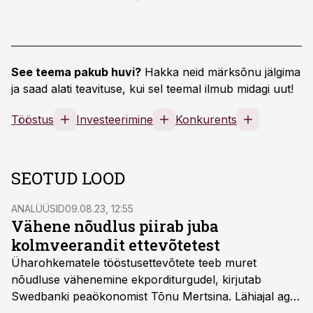
See teema pakub huvi?
Hakka neid märksõnu jälgima
ja saad alati teavituse, kui sel teemal ilmub midagi uut!
Tööstus
Investeerimine
Konkurents
SEOTUD LOOD
ANALÜÜSID
09.08.23, 12:55
Vähene nõudlus piirab juba
kolmveerandit ettevõtetest
Üharohkematele tööstusettevõtete teeb muret
nõudluse vähenemine ekporditurgudel, kirjutab
Swedbanki peaökonomist Tõnu Mertsina. Lähiajal aga