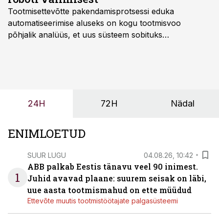
Tootmisettevõtte pakendamisprotsessi eduka
automatiseerimise aluseks on kogu tootmisvoo
põhjalik analüüs, et uus süsteem sobituks
olemasolevasse keskkonda, aitaks vähendada
tööjõuvajadust ning oleks valmis ka ettevõtte
tulevasteks arenguteks. Lihtsalt roboti lisamine
enamasti oodatud tulemust ei too, nendib tootmise ja
tööstuse automatiseerimislahenduste arendaja Smitech
24H
72H
Nädal
OÜ tegevjuht Sander Mitendorf.
ENIMLOETUD
SUUR LUGU
04.08.26, 10:42
ABB palkab Eestis tänavu veel 90 inimest.
1
Juhid avavad plaane: suurem seisak on läbi,
uue aasta tootmismahud on ette müüdud
Ettevõte muutis tootmistöötajate palgasüsteemi