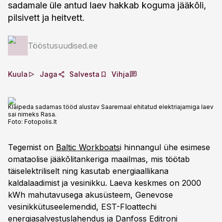
sadamale üle antud laev hakkab koguma jääkõli,
pilsivett ja heitvett.
Tööstusuudised.ee
Kuula
Jaga
Salvesta
Vihja
Klaipeda sadamas tööd alustav Saaremaal ehitatud elektriajamiga laev
sai nimeks Rasa.
Foto:
Fotopolis.lt
Tegemist on
Baltic Workboats
i hinnangul ühe esimese
omataolise jääkõlitankeriga maailmas, mis töötab
täiselektriliselt ning kasutab energiaallikana
kaldalaadimist ja vesinikku. Laeva keskmes on 2000
kWh mahutavusega akusüsteem, Genevose
vesinikkütuseelemendid, EST-Floattechi
energiasalvestuslahendus ja Danfoss Editroni