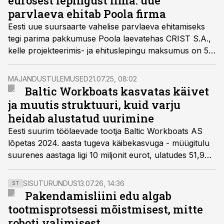
eurosest lepingust ilma: uue
parvlaeva ehitab Poola firma
Eesti uue suursaarte vahelise parvlaeva ehitamiseks
tegi parima pakkumuse Poola laevatehas CRIST S.A.,
kelle projekteerimis- ja ehituslepingu maksumus on 50
miljonit eurot.
MAJANDUSTULEMUSED
21.07.25, 08:02
Baltic Workboats kasvatas käivet
ja muutis struktuuri, kuid varju
heidab alustatud uurimine
Eesti suurim töölaevade tootja Baltic Workboats AS
lõpetas 2024. aasta tugeva käibekasvuga - müügitulu
suurenes aastaga ligi 10 miljonit eurot, ulatudes 51,9
miljoni euroni. Aasta jooksul viidi lõpule ettevõtte
jagunemine kolmeks üksuseks, sealhulgas eraldati
SISUTURUNDUS
13.07.26, 14:36
ST
militaarprojektide ja kinnisvara haldus eraldi
Pakendamisliini edu algab
äriühingutesse.
tootmisprotsessi mõistmisest, mitte
roboti valimisest