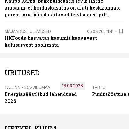
Kaupo Karba: pakendidebatis levib lihtne
arusaam, et korduskasutus on alati keskkonnale
parem. Analüüsid näitavad teistsugust pilti
MAJANDUSTULEMUSED
05.08.26, 11:41
HKFoods kasvatas kasumit kasvavast
kulusurvest hoolimata
ÜRITUSED
16.09.2026
TALLINN - IDA-VIRUMAA
TARTU
Energiasäästlikud lahendused
Puidutööstuse 
2026
HETKEL KUUM