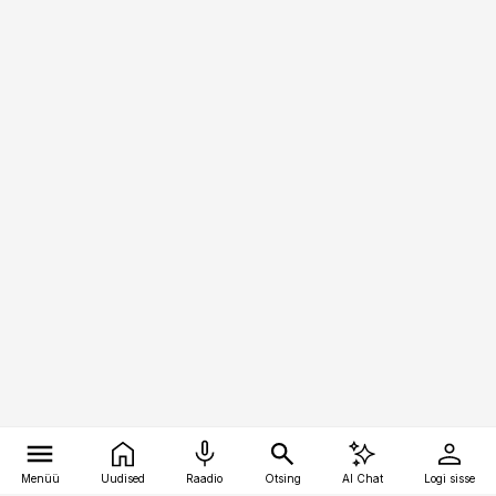
Menüü
Uudised
Raadio
Otsing
AI Chat
Logi sisse