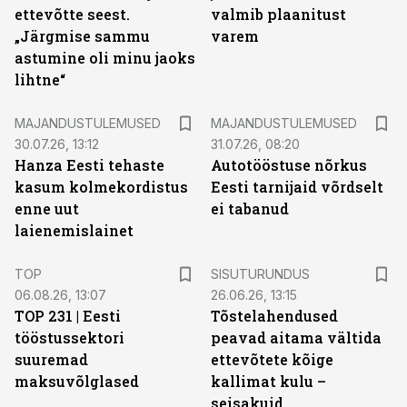
ettevõtte seest.
valmib plaanitust
„Järgmise sammu
varem
astumine oli minu jaoks
lihtne“
MAJANDUSTULEMUSED
MAJANDUSTULEMUSED
30.07.26, 13:12
31.07.26, 08:20
Hanza Eesti tehaste
Autotööstuse nõrkus
kasum kolmekordistus
Eesti tarnijaid võrdselt
enne uut
ei tabanud
laienemislainet
ST
TOP
SISUTURUNDUS
06.08.26, 13:07
26.06.26, 13:15
TOP 231 | Eesti
Tõstelahendused
tööstussektori
peavad aitama vältida
suuremad
ettevõtete kõige
maksuvõlglased
kallimat kulu –
seisakuid