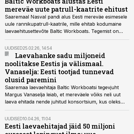
Baltic Workboats alustas Eesti
mereväe uute patrull-kaatrite ehitust
Saaremaal Nasval pandi alus Eesti mereväe esimesele
uule rannikupatrull-kaatrile, mille ehitab kodumaine
laevaehitusettevõte Baltic Workboats. Tegemist on
esimese kahe Riigi Kaitseinvesteeringute Keskuse
(RKIK) tellimusel valmiva alusega, mis jõuavad
UUDISED
25.02.26, 14:54
teenistusse 2027. aasta keskel.
Laevahanke sadu miljoneid
noolitakse Eestis ja välismaal.
Vanaselja: Eesti tootjad tunnevad
olusid paremini
Saaremaa laevaehitaja Baltic Workboatsi tegevjuht
Margus Vanaselja leiab, et mereväele võiks neli uut
laeva ehitada nende juhitud konsortsium, kus oleks
koos BLRT Grupiga kokku kümmekond Eesti ettevõtet.
UUDISED
10.04.26, 11:04
Eesti laevaehitajad jäid 50 miljoni