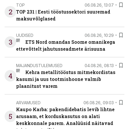
TOP
06.08.26, 13:07
2
TOP 231 | Eesti tööstussektori suuremad
maksuvõlglased
UUDISED
06.08.26, 10:29
3
ETS Nord omandas Soome omanikega
ettevõttelt jahutusseadmete ärisuuna
MAJANDUSTULEMUSED
04.08.26, 08:13
Kehra metallitööstus mitmekordistas
4
kasumi ja uus tootmishoone valmib
plaanitust varem
ARVAMUSED
06.08.26, 09:03
Kaupo Karba: pakendidebatis levib lihtne
5
arusaam, et korduskasutus on alati
keskkonnale parem. Analüüsid näitavad