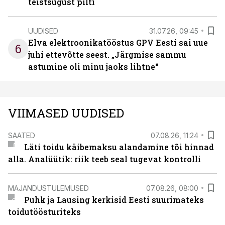
teistsugust pilti
UUDISED
31.07.26, 09:45
Elva elektroonikatööstus GPV Eesti sai uue
6
juhi ettevõtte seest. „Järgmise sammu
astumine oli minu jaoks lihtne“
VIIMASED UUDISED
SAATED
07.08.26, 11:24
Läti toidu käibemaksu alandamine tõi hinnad
alla. Analüütik: riik teeb seal tugevat kontrolli
MAJANDUSTULEMUSED
07.08.26, 08:00
Puhk ja Lausing kerkisid Eesti suurimateks
toidutöösturiteks