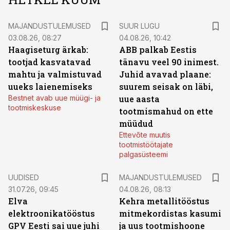
MAJANDUSTULEMUSED
SUUR LUGU
03.08.26, 08:27
04.08.26, 10:42
Haagiseturg ärkab:
ABB palkab Eestis
tootjad kasvatavad
tänavu veel 90 inimest.
mahtu ja valmistuvad
Juhid avavad plaane:
uueks laienemiseks
suurem seisak on läbi,
Bestnet avab uue müügi- ja
uue aasta
tootmiskeskuse
tootmismahud on ette
müüdud
Ettevõte muutis
tootmistöötajate
palgasüsteemi
UUDISED
MAJANDUSTULEMUSED
31.07.26, 09:45
04.08.26, 08:13
Elva
Kehra metallitööstus
elektroonikatööstus
mitmekordistas kasumi
GPV Eesti sai uue juhi
ja uus tootmishoone