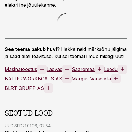
elektriline jõuülekanne.
See teema pakub huvi?
Hakka neid märksõnu jälgima
ja saad alati teavituse, kui sel teemal ilmub midagi uut!
Masinatööstus
Laevad
Saaremaa
Leedu
BALTIC WORKBOATS AS
Margus Vanaselja
BLRT GRUPP AS
SEOTUD LOOD
UUDISED
21.01.26, 07:54