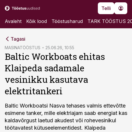
Telli
Avaleht
Kõik lood
Tööstusharud
TARK TÖÖSTUS 2
cebook
Tagasi
Twitter)
MASINATÖÖSTUS
25.06.26, 10:55
Baltic Workboats ehitas
kedIn
Klaipeda sadamale
ail
vesinikku kasutava
k
elektritankeri
Baltic Workboatsi Nasva tehases valmis ettevõtte
esimene tanker, mille elektriajam saab energiat kas
kaldavõrgust laetud akudest või rohevesinikul
töötavatest kütuseelementidest. Klaipeda