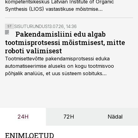
kompetentsikeskus Latvian Institute of Organic
Synthesis (LIOS) vastastikuse mõistmise
memorandumi eesmärgiga tugevdada ravimite tootmise
valdkonda kogu Baltikumis.
SISUTURUNDUS
13.07.26, 14:36
ST
Pakendamisliini edu algab
tootmisprotsessi mõistmisest, mitte
roboti valimisest
Tootmisettevõtte pakendamisprotsessi eduka
automatiseerimise aluseks on kogu tootmisvoo
põhjalik analüüs, et uus süsteem sobituks
olemasolevasse keskkonda, aitaks vähendada
tööjõuvajadust ning oleks valmis ka ettevõtte
tulevasteks arenguteks. Lihtsalt roboti lisamine
enamasti oodatud tulemust ei too, nendib tootmise ja
tööstuse automatiseerimislahenduste arendaja Smitech
24H
72H
Nädal
OÜ tegevjuht Sander Mitendorf.
ENIMLOETUD