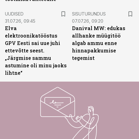
ST
UUDISED
SISUTURUNDUS
31.07.26, 09:45
07.07.26, 09:20
Elva
Danival MW: edukas
elektroonikatööstus
allhanke müügitöö
GPV Eesti sai uue juhi
algab ammu enne
ettevõtte seest.
hinnapakkumise
„Järgmise sammu
tegemist
astumine oli minu jaoks
lihtne“