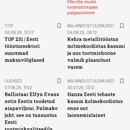
Ettevõte muutis
tootmistöötajate
palgasüsteemi
TOP
MAJANDUSTULEMUSED
06.08.26, 13:07
04.08.26, 08:13
TOP 231 | Eesti
Kehra metallitööstus
tööstussektori
mitmekordistas kasumi
suuremad
ja uus tootmishoone
maksuvõlglased
valmib plaanitust
varem
UUDISED
MAJANDUSTULEMUSED
07.08.26, 11:52
30.07.26, 13:12
Rallistaar Elfyn Evans
Hanza Eesti tehaste
ostis Eestis toodetud
kasum kolmekordistus
aiapaviljoni. Palmako
enne uut
juht: see on tunnustus
laienemislainet
Eesti
tootmiskvaliteedile