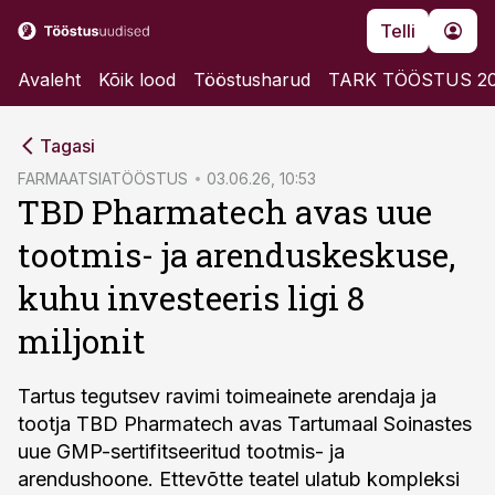
Telli
Avaleht
Kõik lood
Tööstusharud
TARK TÖÖSTUS 2
cebook
Tagasi
Twitter)
FARMAATSIATÖÖSTUS
03.06.26, 10:53
TBD Pharmatech avas uue
kedIn
tootmis- ja arenduskeskuse,
ail
kuhu investeeris ligi 8
k
miljonit
Tartus tegutsev ravimi toimeainete arendaja ja
tootja TBD Pharmatech avas Tartumaal Soinastes
uue GMP-sertifitseeritud tootmis- ja
arendushoone. Ettevõtte teatel ulatub kompleksi