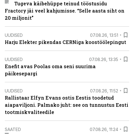
Tugeva käibehüppe teinud tööstusidu
Fractory jäi veel kahjumisse. “Selle aasta siht on
20 miljonit”
UUDISED
07.08.26, 13:51
Harju Elekter pikendas CERNiga koostöölepingut
UUDISED
07.08.26, 13:35
Enefit avas Poolas oma seni suurima
päikesepargi
UUDISED
07.08.26, 11:52
Rallistaar Elfyn Evans ostis Eestis toodetud
aiapaviljoni. Palmako juht: see on tunnustus Eesti
tootmiskvaliteedile
SAATED
07.08.26, 11:24