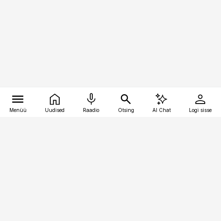
Menüü
Uudised
Raadio
Otsing
AI Chat
Logi sisse
Vana-Lõuna 39/1, 19094 Tallinn
(+372) 667 0111
toostusuudised@toostusuudised.ee
Telli
Reklaam