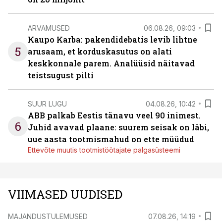
ARVAMUSED
06.08.26, 09:03
Kaupo Karba: pakendidebatis levib lihtne
5
arusaam, et korduskasutus on alati
keskkonnale parem. Analüüsid näitavad
teistsugust pilti
SUUR LUGU
04.08.26, 10:42
ABB palkab Eestis tänavu veel 90 inimest.
6
Juhid avavad plaane: suurem seisak on läbi,
uue aasta tootmismahud on ette müüdud
Ettevõte muutis tootmistöötajate palgasüsteemi
VIIMASED UUDISED
MAJANDUSTULEMUSED
07.08.26, 14:19