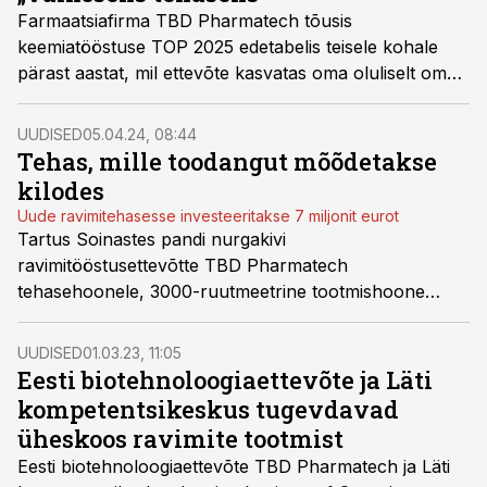
Farmaatsiafirma TBD Pharmatech tõusis
keemiatööstuse TOP 2025 edetabelis teisele kohale
pärast aastat, mil ettevõte kasvatas oma oluliselt oma
käivet ja pööras kahjumi 1,45 miljoni euro suuruseks
kasumiks. Partneri ja juhatuse liikme Andrus Tasa
UUDISED
05.04.24, 08:44
sõnul oli edu taga nii 2023. aastal tehtud
Tehas, mille toodangut mõõdetakse
reorganiseerimine kui ka rahvusvaheliste klientidega
kilodes
seotud pikkade arendusprojektide küpsemine.
Uude ravimitehasesse investeeritakse 7 miljonit eurot
Tartus Soinastes pandi nurgakivi
ravimitööstusettevõtte TBD Pharmatech
tehasehoonele, 3000-ruutmeetrine tootmishoone
valmib aasta lõpuks. Käiku võetakse tehas tuleval
aastal.
UUDISED
01.03.23, 11:05
Eesti biotehnoloogiaettevõte ja Läti
kompetentsikeskus tugevdavad
üheskoos ravimite tootmist
Eesti biotehnoloogiaettevõte TBD Pharmatech ja Läti