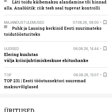
Läti toidu käibemaksu alandamine tõi hinnad
alla. Analüütik: riik teeb seal tugevat kontrolli
MAJANDUSTULEMUSED
07.08.26, 08:00
Puhk ja Lausing kerkisid Eesti suurimateks
toidutöösturiteks
UUDISED
06.08.26, 14:44
Elering kuulutas
välja kriisijuhtimiskeskuse ehitushanke
TOP
06.08.26, 13:07
TOP 231 | Eesti tööstussektori suuremad
maksuvõlglased
ÜRITUSED