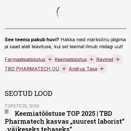
See teema pakub huvi?
Hakka neid märksõnu jälgima
ja saad alati teavituse, kui sel teemal ilmub midagi uut!
Farmaatsiatööstus
Keemiatööstus
Ravimid
TBD PHARMATECH OÜ
Andrus Tasa
SEOTUD LOOD
TOP
27.11.25, 12:00
Keemiatööstuse TOP 2025
|
TBD
Pharmatech kasvas „suurest laborist“
„väikeseks tehaseks“