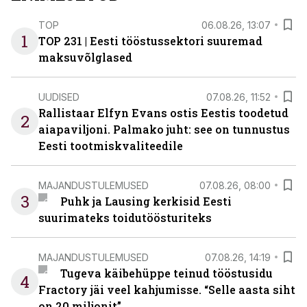
TOP
06.08.26, 13:07
1
TOP 231 | Eesti tööstussektori suuremad
maksuvõlglased
UUDISED
07.08.26, 11:52
Rallistaar Elfyn Evans ostis Eestis toodetud
2
aiapaviljoni. Palmako juht: see on tunnustus
Eesti tootmiskvaliteedile
MAJANDUSTULEMUSED
07.08.26, 08:00
3
Puhk ja Lausing kerkisid Eesti
suurimateks toidutöösturiteks
MAJANDUSTULEMUSED
07.08.26, 14:19
Tugeva käibehüppe teinud tööstusidu
4
Fractory jäi veel kahjumisse. “Selle aasta siht
on 20 miljonit”