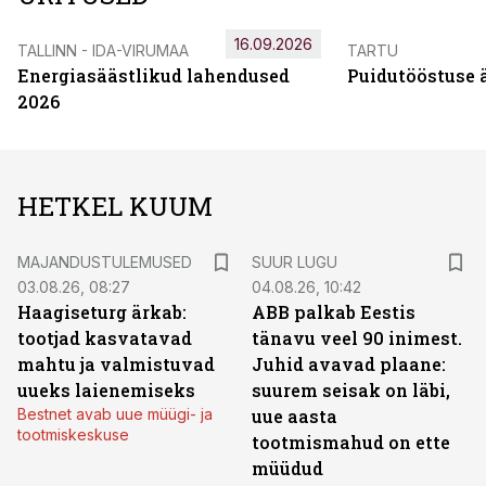
16.09.2026
TALLINN - IDA-VIRUMAA
TARTU
Energiasäästlikud lahendused
Puidutööstuse 
2026
HETKEL KUUM
MAJANDUSTULEMUSED
SUUR LUGU
03.08.26, 08:27
04.08.26, 10:42
Haagiseturg ärkab:
ABB palkab Eestis
tootjad kasvatavad
tänavu veel 90 inimest.
mahtu ja valmistuvad
Juhid avavad plaane:
uueks laienemiseks
suurem seisak on läbi,
Bestnet avab uue müügi- ja
uue aasta
tootmiskeskuse
tootmismahud on ette
müüdud