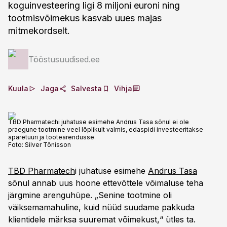
koguinvesteering ligi 8 miljoni euroni ning
tootmisvõimekus kasvab uues majas
mitmekordselt.
Tööstusuudised.ee
Kuula
Jaga
Salvesta
Vihja
TBD Pharmatechi juhatuse esimehe Andrus Tasa sõnul ei ole
praegune tootmine veel lõplikult valmis, edaspidi investeeritakse
aparetuuri ja tootearendusse.
Foto:
Silver Tõnisson
TBD Pharmatech
i juhatuse esimehe
Andrus Tasa
sõnul annab uus hoone ettevõttele võimaluse teha
järgmine arenguhüpe. „Senine tootmine oli
väiksemamahuline, kuid nüüd suudame pakkuda
klientidele märksa suuremat võimekust,“ ütles ta.