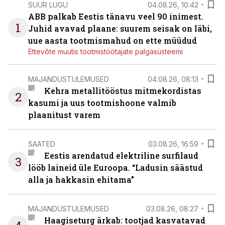
SUUR LUGU
04.08.26, 10:42
ABB palkab Eestis tänavu veel 90 inimest.
1
Juhid avavad plaane: suurem seisak on läbi,
uue aasta tootmismahud on ette müüdud
Ettevõte muutis tootmistöötajate palgasüsteemi
MAJANDUSTULEMUSED
04.08.26, 08:13
Kehra metallitööstus mitmekordistas
2
kasumi ja uus tootmishoone valmib
plaanitust varem
SAATED
03.08.26, 16:59
Eestis arendatud elektriline surfilaud
3
lööb laineid üle Euroopa. “Ladusin säästud
alla ja hakkasin ehitama”
MAJANDUSTULEMUSED
03.08.26, 08:27
Haagiseturg ärkab: tootjad kasvatavad