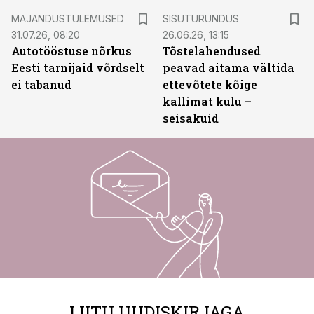
ST
MAJANDUSTULEMUSED
SISUTURUNDUS
31.07.26, 08:20
26.06.26, 13:15
Autotööstuse nõrkus
Tõstelahendused
Eesti tarnijaid võrdselt
peavad aitama vältida
ei tabanud
ettevõtete kõige
kallimat kulu –
seisakuid
LIITU UUDISKIRJAGA