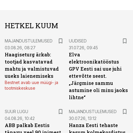
HETKEL KUUM
MAJANDUSTULEMUSED
UUDISED
03.08.26, 08:27
31.07.26, 09:45
Haagiseturg ärkab:
Elva
tootjad kasvatavad
elektroonikatööstus
mahtu ja valmistuvad
GPV Eesti sai uue juhi
uueks laienemiseks
ettevõtte seest.
Bestnet avab uue müügi- ja
„Järgmise sammu
tootmiskeskuse
astumine oli minu jaoks
lihtne“
SUUR LUGU
MAJANDUSTULEMUSED
04.08.26, 10:42
30.07.26, 13:12
ABB palkab Eestis
Hanza Eesti tehaste
tänavu veel 90 inimest.
kasum kolmekordistus