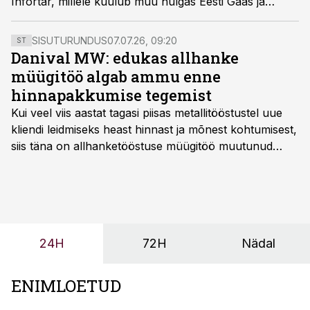
Infortar, millele kuulub muu hulgas Eesti Gaas ja
suurosalus Tallinkis.
SISUTURUNDUS
07.07.26, 09:20
ST
Danival MW: edukas allhanke
müügitöö algab ammu enne
hinnapakkumise tegemist
Kui veel viis aastat tagasi piisas metallitööstustel uue
kliendi leidmiseks heast hinnast ja mõnest kohtumisest,
siis täna on allhanketööstuse müügitöö muutunud
märksa pikemaks ja süsteemsemaks. Konkurents on
kasvanud, kliendid kaaluvad otsuseid põhjalikumalt
ning partnerit ei valita enam ainult tootmisvõimekuse
või hinnakirja järgi.
24H
72H
Nädal
ENIMLOETUD