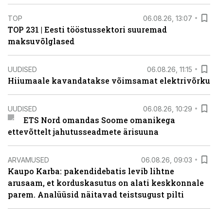
TOP
06.08.26, 13:07
TOP 231 | Eesti tööstussektori suuremad
maksuvõlglased
UUDISED
06.08.26, 11:15
Hiiumaale kavandatakse võimsamat elektrivõrku
UUDISED
06.08.26, 10:29
ETS Nord omandas Soome omanikega
ettevõttelt jahutusseadmete ärisuuna
ARVAMUSED
06.08.26, 09:03
Kaupo Karba: pakendidebatis levib lihtne
arusaam, et korduskasutus on alati keskkonnale
parem. Analüüsid näitavad teistsugust pilti