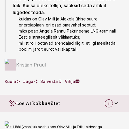
lõik. Kui sa oleks tellija, saaksid seda artiklit
lugedes teada:
kuidas on Olav Miili ja Alexela ühise suure
energiaplaani eri osad omavahel seotud;
miks peab Angela Rannu Pakrineeme LNG-terminali
Eestile strateegiliselt vältimatuks;
millist rolli ootavad arendajad riigilt, et ligi meelitada
pool miljardit eurot väliskapitali.
Kristjan Pruul
Kuula
Jaga
Salvesta
Vihja
Loe AI kokkuvõtet
Heiti Hääl (vasakul) peab koos Olav Miili ja Erik Laidveega