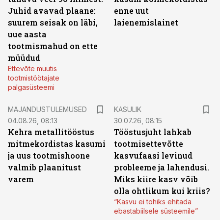
Juhid avavad plaane:
enne uut
suurem seisak on läbi,
laienemislainet
uue aasta
tootmismahud on ette
müüdud
Ettevõte muutis
tootmistöötajate
palgasüsteemi
MAJANDUSTULEMUSED
KASULIK
04.08.26, 08:13
30.07.26, 08:15
Kehra metallitööstus
Tööstusjuht lahkab
mitmekordistas kasumi
tootmisettevõtte
ja uus tootmishoone
kasvufaasi levinud
valmib plaanitust
probleeme ja lahendusi.
varem
Miks kiire kasv võib
olla ohtlikum kui kriis?
“Kasvu ei tohiks ehitada
ebastabiilsele süsteemile”