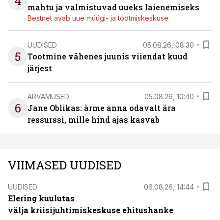
4
mahtu ja valmistuvad uueks laienemiseks
Bestnet avab uue müügi- ja tootmiskeskuse
UUDISED
05.08.26, 08:30
5
Tootmine vähenes juunis viiendat kuud
järjest
ARVAMUSED
05.08.26, 10:40
6
Jane Oblikas: ärme anna odavalt ära
ressurssi, mille hind ajas kasvab
VIIMASED UUDISED
UUDISED
06.08.26, 14:44
Elering kuulutas
välja kriisijuhtimiskeskuse ehitushanke