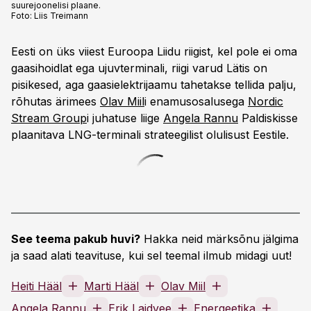
suurejoonelisi plaane.
Foto:
Liis Treimann
Eesti on üks viiest Euroopa Liidu riigist, kel pole ei oma
gaasihoidlat ega ujuvterminali, riigi varud Lätis on
pisikesed, aga gaasielektrijaamu tahetakse tellida palju,
rõhutas ärimees
Olav Miil
i enamusosalusega
Nordic
Stream Group
i juhatuse liige
Angela Rannu
Paldiskisse
plaanitava LNG-terminali strateegilist olulisust Eestile.
See teema pakub huvi?
Hakka neid märksõnu jälgima
ja saad alati teavituse, kui sel teemal ilmub midagi uut!
Heiti Hääl
Marti Hääl
Olav Miil
Angela Rannu
Erik Laidvee
Energeetika