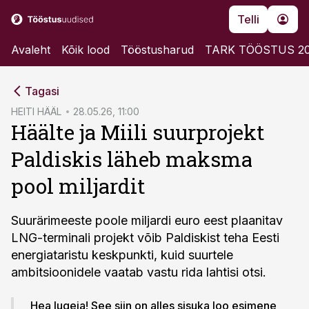
Telli
Avaleht
Kõik lood
Tööstusharud
TARK TÖÖSTUS 2
cebook
Tagasi
Twitter)
HEITI HÄÄL
28.05.26, 11:00
Häälte ja Miili suurprojekt
kedIn
Paldiskis läheb maksma
ail
pool miljardit
k
Suurärimeeste poole miljardi euro eest plaanitav
LNG-terminali projekt võib Paldiskist teha Eesti
energiataristu keskpunkti, kuid suurtele
ambitsioonidele vaatab vastu rida lahtisi otsi.
Hea lugeja! See siin on alles sisuka loo esimene