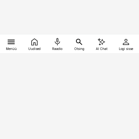
Menüü
Uudised
Raadio
Otsing
AI Chat
Logi sisse
Vana-Lõuna 39/1, 19094 Tallinn
(+372) 667 0111
toostusuudised@toostusuudised.ee
Telli
Reklaam
Firmast
Sisu kasutamisõigused
Ajakirjaniku