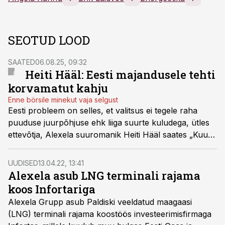
SEOTUD LOOD
SAATED
06.08.25, 09:32
Heiti Hääl: Eesti majandusele tehti
korvamatut kahju
Enne börsile minekut vaja selgust
Eesti probleem on selles, et valitsus ei tegele raha
puuduse juurpõhjuse ehk liiga suurte kuludega, ütles
ettevõtja, Alexela suuromanik Heiti Hääl saates „Kuum
tool“.
UUDISED
13.04.22, 13:41
Alexela asub LNG terminali rajama
koos Infortariga
Alexela Grupp asub Paldiski veeldatud maagaasi
(LNG) terminali rajama koostöös investeerimisfirmaga