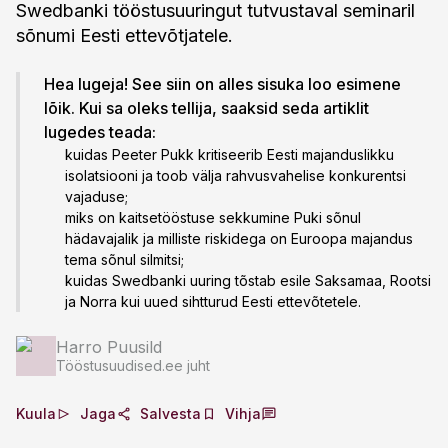
Swedbanki tööstusuuringut tutvustaval seminaril
sõnumi Eesti ettevõtjatele.
Hea lugeja! See siin on alles sisuka loo esimene
lõik. Kui sa oleks tellija, saaksid seda artiklit
lugedes teada:
kuidas Peeter Pukk kritiseerib Eesti majanduslikku
isolatsiooni ja toob välja rahvusvahelise konkurentsi
vajaduse;
miks on kaitsetööstuse sekkumine Puki sõnul
hädavajalik ja milliste riskidega on Euroopa majandus
tema sõnul silmitsi;
kuidas Swedbanki uuring tõstab esile Saksamaa, Rootsi
ja Norra kui uued sihtturud Eesti ettevõtetele.
Harro Puusild
Tööstusuudised.ee juht
Kuula
Jaga
Salvesta
Vihja