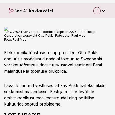
Loe AI kokkuvõtet
19NOV2024 Konverents Tööstuse äriplaan 2025 . Fotol Incap
Corporation tegevjuht Otto Pukk . Foto autor Raul Mee
Foto:
Raul Mee
Elektroonikatööstuse Incap president Otto Pukk
analüüsis möödunud nädalal toimunud Swedbanki
värsket
tööstusuuringut
tutvustaval seminaril Eesti
majanduse ja tööstuse olukorda.
Laval toimunud vestluses lahkas Pukk näiteks riikide
sekkumist majandusse, Eesti ja meie ettevõtete
ambitsioonikust maailmaturgudel ning poliitilise
kultuuriga seotud probleeme.