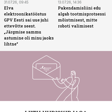
31.07.26, 09:45
13.07.26, 14:36
Elva
Pakendamisliini edu
elektroonikatööstus
algab tootmisprotsessi
GPV Eesti sai uue juhi
mõistmisest, mitte
ettevõtte seest.
roboti valimisest
„Järgmise sammu
astumine oli minu jaoks
lihtne“