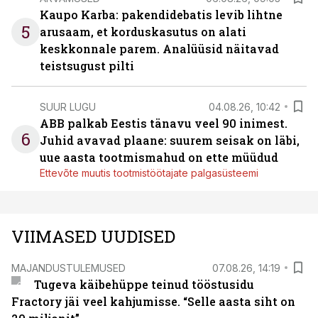
Kaupo Karba: pakendidebatis levib lihtne
5
arusaam, et korduskasutus on alati
keskkonnale parem. Analüüsid näitavad
teistsugust pilti
SUUR LUGU
04.08.26, 10:42
ABB palkab Eestis tänavu veel 90 inimest.
6
Juhid avavad plaane: suurem seisak on läbi,
uue aasta tootmismahud on ette müüdud
Ettevõte muutis tootmistöötajate palgasüsteemi
VIIMASED UUDISED
MAJANDUSTULEMUSED
07.08.26, 14:19
Tugeva käibehüppe teinud tööstusidu
Fractory jäi veel kahjumisse. “Selle aasta siht on