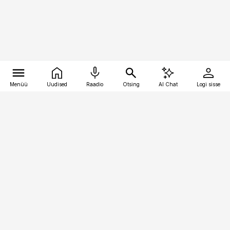
Menüü
Uudised
Raadio
Otsing
AI Chat
Logi sisse
Vana-Lõuna 39/1, 19094 Tallinn
(+372) 667 0111
toostusuudised@toostusuudised.ee
Telli
Reklaam
Firmast