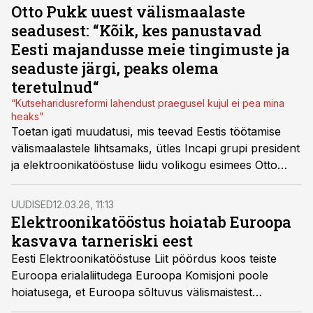
Otto Pukk uuest välismaalaste
seadusest: “Kõik, kes panustavad
Eesti majandusse meie tingimuste ja
seaduste järgi, peaks olema
teretulnud“
“Kutseharidusreformi lahendust praegusel kujul ei pea mina
heaks”
Toetan igati muudatusi, mis teevad Eestis töötamise
välismaalastele lihtsamaks, ütles Incapi grupi president
ja elektroonikatööstuse liidu volikogu esimees Otto
Pukk.
UUDISED
12.03.26, 11:13
Elektroonikatööstus hoiatab Euroopa
kasvava tarneriski eest
Eesti Elektroonikatööstuse Liit pöördus koos teiste
Euroopa erialaliitudega Euroopa Komisjoni poole
hoiatusega, et Euroopa sõltuvus välismaistest
elektroonikatarnijatest süveneb. Liitude hinnangul