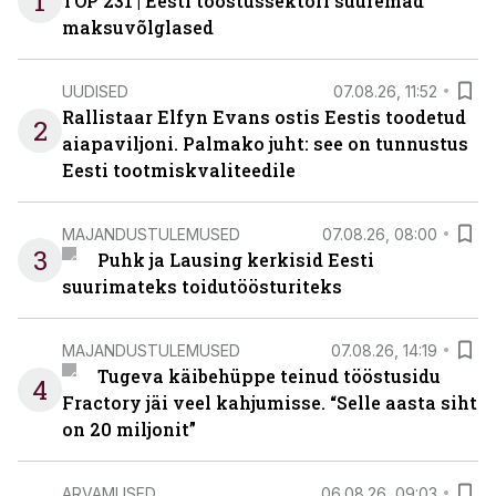
1
TOP 231 | Eesti tööstussektori suuremad
maksuvõlglased
UUDISED
07.08.26, 11:52
Rallistaar Elfyn Evans ostis Eestis toodetud
2
aiapaviljoni. Palmako juht: see on tunnustus
Eesti tootmiskvaliteedile
MAJANDUSTULEMUSED
07.08.26, 08:00
3
Puhk ja Lausing kerkisid Eesti
suurimateks toidutöösturiteks
MAJANDUSTULEMUSED
07.08.26, 14:19
Tugeva käibehüppe teinud tööstusidu
4
Fractory jäi veel kahjumisse. “Selle aasta siht
on 20 miljonit”
ARVAMUSED
06.08.26, 09:03