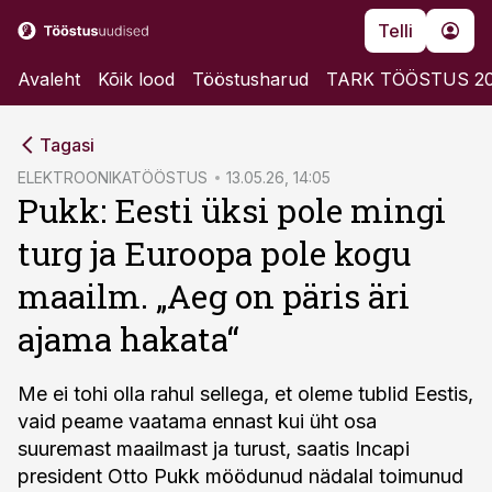
Telli
Avaleht
Kõik lood
Tööstusharud
TARK TÖÖSTUS 2
cebook
Tagasi
Twitter)
ELEKTROONIKATÖÖSTUS
13.05.26, 14:05
Pukk: Eesti üksi pole mingi
kedIn
turg ja Euroopa pole kogu
ail
maailm. „Aeg on päris äri
k
ajama hakata“
Me ei tohi olla rahul sellega, et oleme tublid Eestis,
vaid peame vaatama ennast kui üht osa
suuremast maailmast ja turust, saatis Incapi
president Otto Pukk möödunud nädalal toimunud