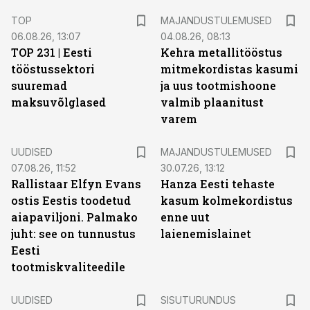
TOP
MAJANDUSTULEMUSED
06.08.26, 13:07
04.08.26, 08:13
TOP 231 | Eesti
Kehra metallitööstus
tööstussektori
mitmekordistas kasumi
suuremad
ja uus tootmishoone
maksuvõlglased
valmib plaanitust
varem
UUDISED
MAJANDUSTULEMUSED
07.08.26, 11:52
30.07.26, 13:12
Rallistaar Elfyn Evans
Hanza Eesti tehaste
ostis Eestis toodetud
kasum kolmekordistus
aiapaviljoni. Palmako
enne uut
juht: see on tunnustus
laienemislainet
Eesti
tootmiskvaliteedile
ST
UUDISED
SISUTURUNDUS