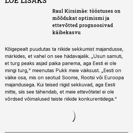
LOE LISAKS
Raul Kirsimäe: tööstuses on
mõõdukat optimismi ja
ettevõtted prognoosivad
käibekasvu
Kõigepealt puudutas ta riikide sekkumist majandusse,
märkides, et vahel on see hädavajalik. „Usun samuti,
et turg peaks asjad paika panema, aga Eesti ei ole
mingi turg,“ meenutas Pukk meie väiksust. „Eesti on
väike osa, mis on seotud Soome, Rootsi või Euroopa
majandusega. Kui teised riigid sekkuvad, aga Eesti
mitte, siis see tähendab, et meie ettevõtetel ei ole
võrdsed võimalused teiste riikide konkurentidega.“