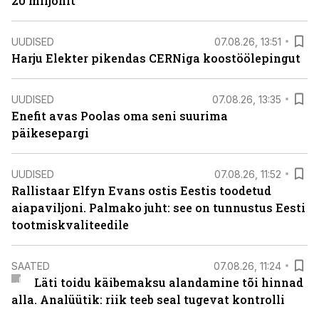
20 miljonit”
UUDISED
07.08.26, 13:51
Harju Elekter pikendas CERNiga koostöölepingut
UUDISED
07.08.26, 13:35
Enefit avas Poolas oma seni suurima
päikesepargi
UUDISED
07.08.26, 11:52
Rallistaar Elfyn Evans ostis Eestis toodetud
aiapaviljoni. Palmako juht: see on tunnustus Eesti
tootmiskvaliteedile
SAATED
07.08.26, 11:24
Läti toidu käibemaksu alandamine tõi hinnad
alla. Analüütik: riik teeb seal tugevat kontrolli