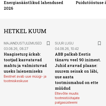
Energiasäästlikud lahendused
Puidutööstuse 
2026
HETKEL KUUM
MAJANDUSTULEMUSED
SUUR LUGU
03.08.26, 08:27
04.08.26, 10:42
Haagiseturg ärkab:
ABB palkab Eestis
tootjad kasvatavad
tänavu veel 90 inimest.
mahtu ja valmistuvad
Juhid avavad plaane:
uueks laienemiseks
suurem seisak on läbi,
Bestnet avab uue müügi- ja
uue aasta
tootmiskeskuse
tootmismahud on ette
müüdud
Ettevõte muutis
tootmistöötajate
palgasüsteemi