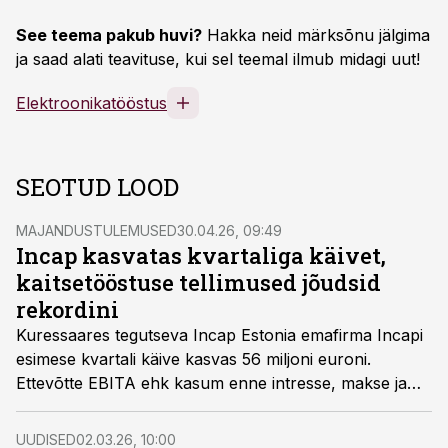
See teema pakub huvi?
Hakka neid märksõnu jälgima
ja saad alati teavituse, kui sel teemal ilmub midagi uut!
Elektroonikatööstus
SEOTUD LOOD
MAJANDUSTULEMUSED
30.04.26, 09:49
Incap kasvatas kvartaliga käivet,
kaitsetööstuse tellimused jõudsid
rekordini
Kuressaares tegutseva Incap Estonia emafirma Incapi
esimese kvartali käive kasvas 56 miljoni euroni.
Ettevõtte EBITA ehk kasum enne intresse, makse ja
amortisatsiooni oli 5,2 miljonit eurot, mis moodustas
käibest 9,2%.
UUDISED
02.03.26, 10:00