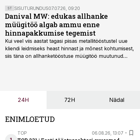
ohustab see nii tööstuse konkurentsivõimet kui ka
SISUTURUNDUS
07.07.26, 09:20
ST
kriitilise taristu toimepidevust.
Danival MW: edukas allhanke
müügitöö algab ammu enne
hinnapakkumise tegemist
Kui veel viis aastat tagasi piisas metallitööstustel uue
kliendi leidmiseks heast hinnast ja mõnest kohtumisest,
siis täna on allhanketööstuse müügitöö muutunud
märksa pikemaks ja süsteemsemaks. Konkurents on
kasvanud, kliendid kaaluvad otsuseid põhjalikumalt
ning partnerit ei valita enam ainult tootmisvõimekuse
või hinnakirja järgi.
24H
72H
Nädal
ENIMLOETUD
TOP
06.08.26, 13:07