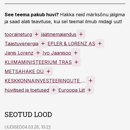
See teema pakub huvi?
Hakka neid märksõnu jälgima
ja saad alati teavituse, kui sel teemal ilmub midagi uut!
tooraineturg
jäätmemajandus
Taastuvenergia
EPLER & LORENZ AS
Janis Lorenz
Ivo Jaanisoo
KLIIMAMINISTEERIUM TRAS
METSAHAKE OÜ
KESKKONNAINVESTEERINGUTE KESKUS SA
hüvitised ja toetused
Euroopa Liit
SEOTUD LOOD
UUDISED
04.03.26, 10:22