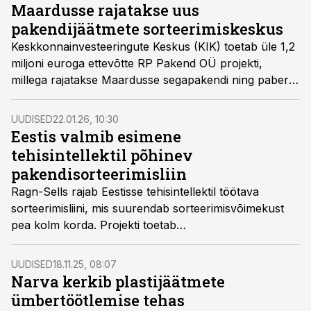
Maardusse rajatakse uus
pakendijäätmete sorteerimiskeskus
Keskkonnainvesteeringute Keskus (KIK) toetab üle 1,2
miljoni euroga ettevõtte RP Pakend OÜ projekti,
millega rajatakse Maardusse segapakendi ning paberi-
ja kartongijäätmete sorteerimiskeskus.
UUDISED
22.01.26, 10:30
Eestis valmib esimene
tehisintellektil põhinev
pakendisorteerimisliin
Ragn-Sells rajab Eestisse tehisintellektil töötava
sorteerimisliini, mis suurendab sorteerimisvõimekust
pea kolm korda. Projekti toetab
Keskkonnainvesteeringute Keskus kolme miljoni
euroga.
UUDISED
18.11.25, 08:07
Narva kerkib plastijäätmete
ümbertöötlemise tehas