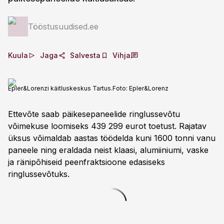
Tööstusuudised.ee
Kuula
Jaga
Salvesta
Vihja
Epler&Lorenzi käitluskeskus Tartus.
Foto:
Epler&Lorenz
Ettevõte saab päikesepaneelide ringlussevõtu
võimekuse loomiseks 439 299 eurot toetust. Rajatav
üksus võimaldab aastas töödelda kuni 1600 tonni vanu
paneele ning eraldada neist klaasi, alumiiniumi, vaske
ja ränipõhiseid peenfraktsioone edasiseks
ringlussevõtuks.