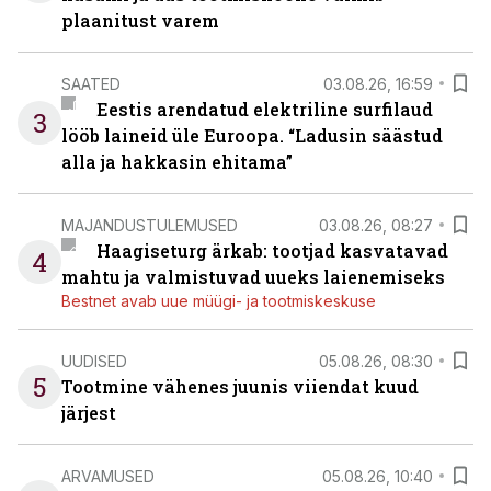
plaanitust varem
SAATED
03.08.26, 16:59
Eestis arendatud elektriline surfilaud
3
lööb laineid üle Euroopa. “Ladusin säästud
alla ja hakkasin ehitama”
MAJANDUSTULEMUSED
03.08.26, 08:27
Haagiseturg ärkab: tootjad kasvatavad
4
mahtu ja valmistuvad uueks laienemiseks
Bestnet avab uue müügi- ja tootmiskeskuse
UUDISED
05.08.26, 08:30
5
Tootmine vähenes juunis viiendat kuud
järjest
ARVAMUSED
05.08.26, 10:40