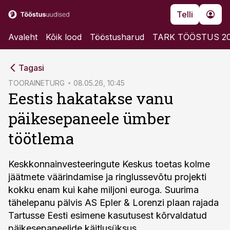
Telli
Avaleht
Kõik lood
Tööstusharud
TARK TÖÖSTUS 2
cebook
Tagasi
Twitter)
TOORAINETURG
08.05.26, 10:45
Eestis hakatakse vanu
kedIn
päikesepaneele ümber
ail
töötlema
k
Keskkonnainvesteeringute Keskus toetas kolme
jäätmete väärindamise ja ringlussevõtu projekti
kokku enam kui kahe miljoni euroga. Suurima
tähelepanu pälvis AS Epler & Lorenzi plaan rajada
Tartusse Eesti esimene kasutusest kõrvaldatud
päikesepaneelide käitlusüksus.