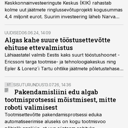
Keskkonnainvesteeringute Keskus (KIK) rahastab
kolme uut jäätmete ringlussevõtuprojekti kogusummas
4,4 miljonit eurot. Suurim investeering läheb Narva
linna, kuhu kerkib plastijäätmete ümbertöötlemise
tehas.
UUDISED
06.06.24, 14:09
Algas kahe suure tööstusettevõtte
ehituse ettevalmistus
Lähiaastatel valmib Eestis kaks suurt tööstushoonet -
Ericssoni targa tootmise- ja tehnoloogiakeskus ning
Epler & Lorenz´i Tartu ohtlike jäätmete põletustehase
laiendus.
SISUTURUNDUS
13.07.26, 14:36
ST
Pakendamisliini edu algab
tootmisprotsessi mõistmisest, mitte
roboti valimisest
Tootmisettevõtte pakendamisprotsessi eduka
automatiseerimise aluseks on kogu tootmisvoo