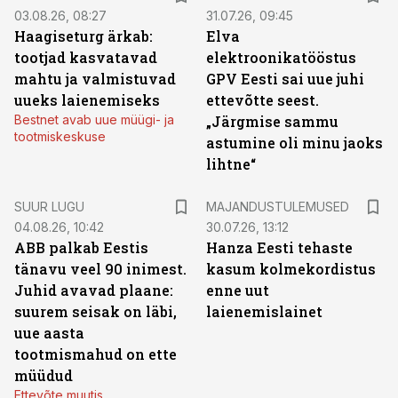
03.08.26, 08:27
31.07.26, 09:45
Haagiseturg ärkab:
Elva
tootjad kasvatavad
elektroonikatööstus
mahtu ja valmistuvad
GPV Eesti sai uue juhi
uueks laienemiseks
ettevõtte seest.
Bestnet avab uue müügi- ja
„Järgmise sammu
tootmiskeskuse
astumine oli minu jaoks
lihtne“
SUUR LUGU
MAJANDUSTULEMUSED
04.08.26, 10:42
30.07.26, 13:12
ABB palkab Eestis
Hanza Eesti tehaste
tänavu veel 90 inimest.
kasum kolmekordistus
Juhid avavad plaane:
enne uut
suurem seisak on läbi,
laienemislainet
uue aasta
tootmismahud on ette
müüdud
Ettevõte muutis