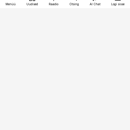
Menüü
Uudised
Raadio
Otsing
AI Chat
Logi sisse
Vana-Lõuna 39/1, 19094 Tallinn
(+372) 667 0111
toostusuudised@toostusuudised.ee
Telli
Reklaam
Firmast
Sisu kasutamisõigused
Ajakirjaniku
eetikakoodeks
Üldtingimused
Privaatsustingimused
Küpsiste poliitika
KKK
Eesti Meediaettevõtete
Eelistuste haldamine
Liit