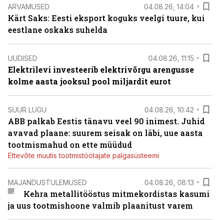
ARVAMUSED
04.08.26, 14:04
Kärt Saks: Eesti eksport koguks veelgi tuure, kui
eestlane oskaks suhelda
UUDISED
04.08.26, 11:15
Elektrilevi investeerib elektrivõrgu arengusse
kolme aasta jooksul pool miljardit eurot
SUUR LUGU
04.08.26, 10:42
ABB palkab Eestis tänavu veel 90 inimest. Juhid
avavad plaane: suurem seisak on läbi, uue aasta
tootmismahud on ette müüdud
Ettevõte muutis tootmistöötajate palgasüsteemi
MAJANDUSTULEMUSED
04.08.26, 08:13
Kehra metallitööstus mitmekordistas kasumi
ja uus tootmishoone valmib plaanitust varem