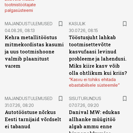
tootmistöötajate
palgasüsteemi
MAJANDUSTULEMUSED
KASULIK
04.08.26, 08:13
30.07.26, 08:15
Kehra metallitööstus
Tööstusjuht lahkab
mitmekordistas kasumi
tootmisettevõtte
ja uus tootmishoone
kasvufaasi levinud
valmib plaanitust
probleeme ja lahendusi.
varem
Miks kiire kasv võib
olla ohtlikum kui kriis?
“Kasvu ei tohiks ehitada
ebastabiilsele süsteemile”
ST
MAJANDUSTULEMUSED
SISUTURUNDUS
31.07.26, 08:20
07.07.26, 09:20
Autotööstuse nõrkus
Danival MW: edukas
Eesti tarnijaid võrdselt
allhanke müügitöö
ei tabanud
algab ammu enne