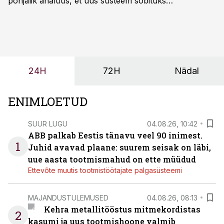
põhjalik analüüs, et uus süsteem sobituks
olemasolevasse keskkonda, aitaks vähendada
tööjõuvajadust ning oleks valmis ka ettevõtte
tulevasteks arenguteks. Lihtsalt roboti lisamine
enamasti oodatud tulemust ei too, nendib tootmise ja
tööstuse automatiseerimislahenduste arendaja Smitech
24H
72H
Nädal
OÜ tegevjuht Sander Mitendorf.
ENIMLOETUD
SUUR LUGU
04.08.26, 10:42
ABB palkab Eestis tänavu veel 90 inimest.
1
Juhid avavad plaane: suurem seisak on läbi,
uue aasta tootmismahud on ette müüdud
Ettevõte muutis tootmistöötajate palgasüsteemi
MAJANDUSTULEMUSED
04.08.26, 08:13
Kehra metallitööstus mitmekordistas
2
kasumi ja uus tootmishoone valmib