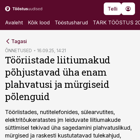
Telli
Avaleht
Kõik lood
Tööstusharud
TARK TÖÖSTUS 2
cebook
Tagasi
Twitter)
ÕNNETUSED
16.09.25, 14:21
Tööriistade liitiumakud
kedIn
põhjustavad üha enam
ail
plahvatusi ja mürgiseid
k
põlenguid
Tööriistades, nutitelefonides, sülearvutites,
elektritõukeratastes jm leiduvate liitiumakude
süttimisel tekivad üha sagedamini plahvatuslikud,
mürgised ja raskesti kustutatavad tulekahjud,