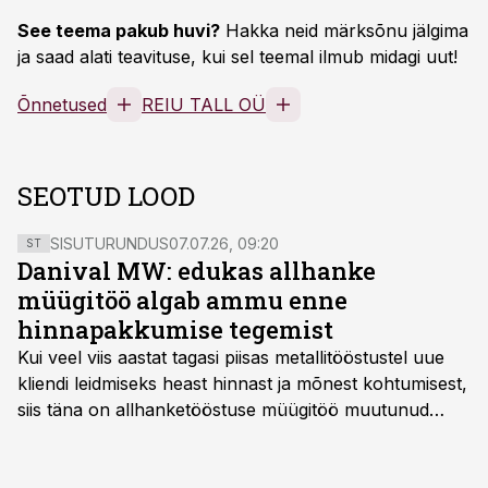
See teema pakub huvi?
Hakka neid märksõnu jälgima
ja saad alati teavituse, kui sel teemal ilmub midagi uut!
Õnnetused
REIU TALL OÜ
SEOTUD LOOD
SISUTURUNDUS
07.07.26, 09:20
ST
Danival MW: edukas allhanke
müügitöö algab ammu enne
hinnapakkumise tegemist
Kui veel viis aastat tagasi piisas metallitööstustel uue
kliendi leidmiseks heast hinnast ja mõnest kohtumisest,
siis täna on allhanketööstuse müügitöö muutunud
märksa pikemaks ja süsteemsemaks. Konkurents on
kasvanud, kliendid kaaluvad otsuseid põhjalikumalt