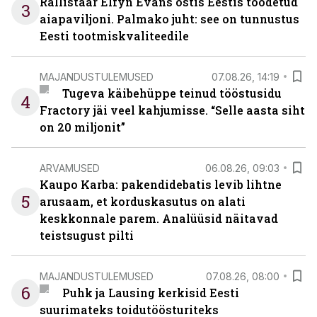
Rallistaar Elfyn Evans ostis Eestis toodetud
3
aiapaviljoni. Palmako juht: see on tunnustus
Eesti tootmiskvaliteedile
MAJANDUSTULEMUSED
07.08.26, 14:19
Tugeva käibehüppe teinud tööstusidu
4
Fractory jäi veel kahjumisse. “Selle aasta siht
on 20 miljonit”
ARVAMUSED
06.08.26, 09:03
Kaupo Karba: pakendidebatis levib lihtne
5
arusaam, et korduskasutus on alati
keskkonnale parem. Analüüsid näitavad
teistsugust pilti
MAJANDUSTULEMUSED
07.08.26, 08:00
6
Puhk ja Lausing kerkisid Eesti
suurimateks toidutöösturiteks