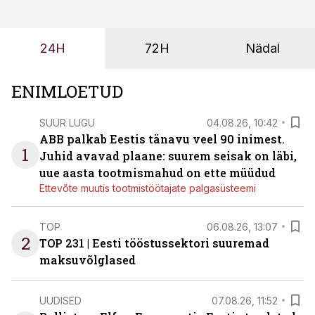
ning partnerit ei valita enam ainult tootmisvõimekuse
või hinnakirja järgi.
24H
72H
Nädal
ENIMLOETUD
SUUR LUGU
04.08.26, 10:42
ABB palkab Eestis tänavu veel 90 inimest.
1
Juhid avavad plaane: suurem seisak on läbi,
uue aasta tootmismahud on ette müüdud
Ettevõte muutis tootmistöötajate palgasüsteemi
TOP
06.08.26, 13:07
2
TOP 231 | Eesti tööstussektori suuremad
maksuvõlglased
UUDISED
07.08.26, 11:52