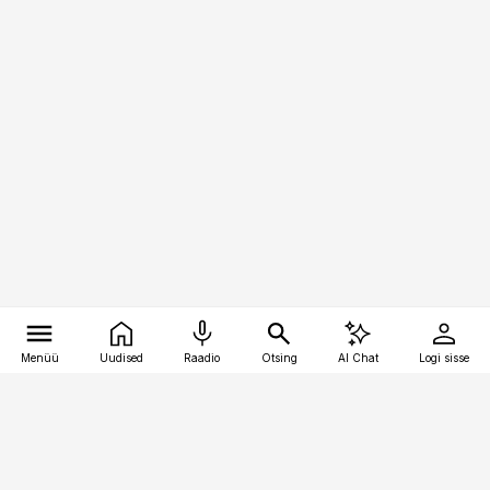
Menüü
Uudised
Raadio
Otsing
AI Chat
Logi sisse
Vana-Lõuna 39/1, 19094 Tallinn
(+372) 667 0111