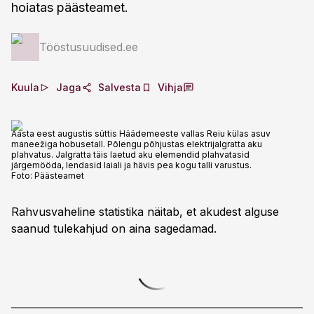
hoiatas päästeamet.
Tööstusuudised.ee
Kuula
Jaga
Salvesta
Vihja
Aasta eest augustis süttis Häädemeeste vallas Reiu külas asuv
maneežiga hobusetall. Põlengu põhjustas elektrijalgratta aku
plahvatus. Jalgratta täis laetud aku elemendid plahvatasid
järgemööda, lendasid laiali ja hävis pea kogu talli varustus.
Foto:
Päästeamet
Rahvusvaheline statistika näitab, et akudest alguse
saanud tulekahjud on aina sagedamad.