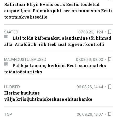
Rallistaar Elfyn Evans ostis Eestis toodetud
aiapaviljoni. Palmako juht: see on tunnustus Eesti
tootmiskvaliteedile
SAATED
07.08.26, 11:24
Läti toidu käibemaksu alandamine tõi hinnad
alla. Analüütik: riik teeb seal tugevat kontrolli
MAJANDUSTULEMUSED
07.08.26, 08:00
Puhk ja Lausing kerkisid Eesti suurimateks
toidutöösturiteks
UUDISED
06.08.26, 14:44
Elering kuulutas
välja kriisijuhtimiskeskuse ehitushanke
TOP
06.08.26, 13:07