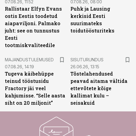
07.08.26, 11:52
07.08.26, 08:00
Rallistaar Elfyn Evans
Puhk ja Lausing
ostis Eestis toodetud
kerkisid Eesti
aiapaviljoni. Palmako
suurimateks
juht: see on tunnustus
toidutöösturiteks
Eesti
tootmiskvaliteedile
ST
MAJANDUSTULEMUSED
SISUTURUNDUS
07.08.26, 14:19
26.06.26, 13:15
Tugeva käibehüppe
Tõstelahendused
teinud tööstusidu
peavad aitama vältida
Fractory jäi veel
ettevõtete kõige
kahjumisse. “Selle aasta
kallimat kulu –
siht on 20 miljonit”
seisakuid