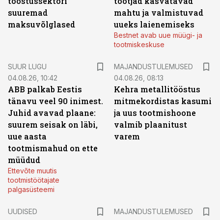
tööstussektori
tootjad kasvatavad
suuremad
mahtu ja valmistuvad
maksuvõlglased
uueks laienemiseks
Bestnet avab uue müügi- ja
tootmiskeskuse
SUUR LUGU
MAJANDUSTULEMUSED
04.08.26, 10:42
04.08.26, 08:13
ABB palkab Eestis
Kehra metallitööstus
tänavu veel 90 inimest.
mitmekordistas kasumi
Juhid avavad plaane:
ja uus tootmishoone
suurem seisak on läbi,
valmib plaanitust
uue aasta
varem
tootmismahud on ette
müüdud
Ettevõte muutis
tootmistöötajate
palgasüsteemi
UUDISED
MAJANDUSTULEMUSED