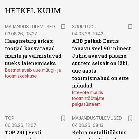
HETKEL KUUM
MAJANDUSTULEMUSED
SUUR LUGU
03.08.26, 08:27
04.08.26, 10:42
Haagiseturg ärkab:
ABB palkab Eestis
tootjad kasvatavad
tänavu veel 90 inimest.
mahtu ja valmistuvad
Juhid avavad plaane:
uueks laienemiseks
suurem seisak on läbi,
Bestnet avab uue müügi- ja
uue aasta
tootmiskeskuse
tootmismahud on ette
müüdud
Ettevõte muutis
tootmistöötajate
palgasüsteemi
TOP
MAJANDUSTULEMUSED
06.08.26, 13:07
04.08.26, 08:13
TOP 231 | Eesti
Kehra metallitööstus