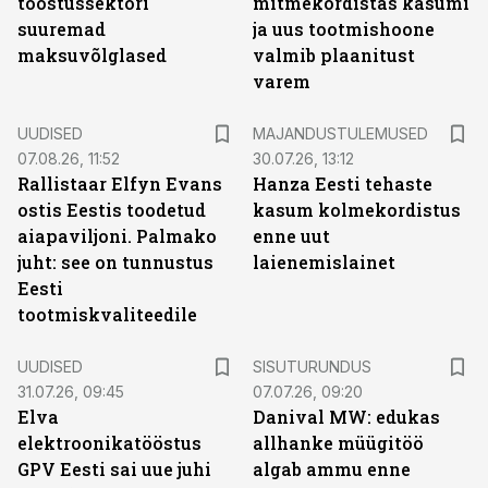
tööstussektori
mitmekordistas kasumi
suuremad
ja uus tootmishoone
maksuvõlglased
valmib plaanitust
varem
UUDISED
MAJANDUSTULEMUSED
07.08.26, 11:52
30.07.26, 13:12
Rallistaar Elfyn Evans
Hanza Eesti tehaste
ostis Eestis toodetud
kasum kolmekordistus
aiapaviljoni. Palmako
enne uut
juht: see on tunnustus
laienemislainet
Eesti
tootmiskvaliteedile
ST
UUDISED
SISUTURUNDUS
31.07.26, 09:45
07.07.26, 09:20
Elva
Danival MW: edukas
elektroonikatööstus
allhanke müügitöö
GPV Eesti sai uue juhi
algab ammu enne