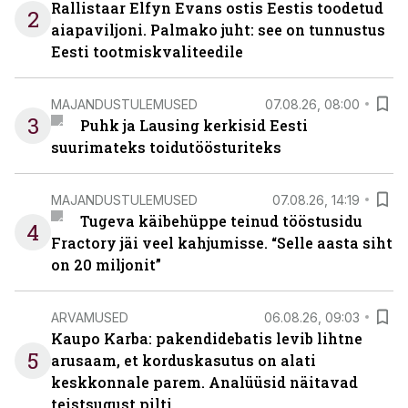
Rallistaar Elfyn Evans ostis Eestis toodetud
2
aiapaviljoni. Palmako juht: see on tunnustus
Eesti tootmiskvaliteedile
MAJANDUSTULEMUSED
07.08.26, 08:00
3
Puhk ja Lausing kerkisid Eesti
suurimateks toidutöösturiteks
MAJANDUSTULEMUSED
07.08.26, 14:19
Tugeva käibehüppe teinud tööstusidu
4
Fractory jäi veel kahjumisse. “Selle aasta siht
on 20 miljonit”
ARVAMUSED
06.08.26, 09:03
Kaupo Karba: pakendidebatis levib lihtne
5
arusaam, et korduskasutus on alati
keskkonnale parem. Analüüsid näitavad
teistsugust pilti