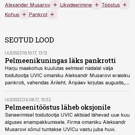
Alexander Musarov
Likvideerimine
Tööstus
Kohus
Pankrot
SEOTUD LOOD
UUDISED
19.10.17, 13:12
Pelmeenikuningas läks pankrotti
Harju maakohus kuulutas eelmisel nädalal välja
toidutootja UVIC omaniku Aleksandr Musarovi eraisiku
pankroti, vahendas Ärileht. Äripäev kirjutas augustis,
et UVIC on saneerimisel ning ettevõtte aktsiad lähevad
enampakkumisele.
UUDISED
24.08.17, 10:52
Pelmeenitööstus läheb oksjonile
Saneerimisel toidutootja UVIC aktsiad lähevad uue kuu
alguses enampakkumisele. Firma omaniku Aleksandr
Musarovi sõnul tuntakse UVICu vastu juba huvi.