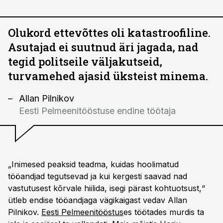
Olukord ettevõttes oli katastroofiline.
Asutajad ei suutnud äri jagada, nad
tegid politseile väljakutseid,
turvamehed ajasid üksteist minema.
Allan Pilnikov
Eesti Pelmeenitööstuse endine töötaja
„Inimesed peaksid teadma, kuidas hoolimatud
tööandjad tegutsevad ja kui kergesti saavad nad
vastutusest kõrvale hiilida, isegi pärast kohtuotsust,“
ütleb endise tööandjaga vägikaigast vedav Allan
Pilnikov.
Eesti Pelmeenitööstus
es töötades murdis ta