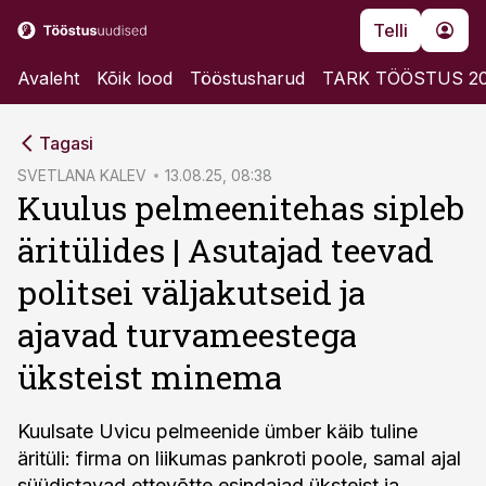
Telli
Avaleht
Kõik lood
Tööstusharud
TARK TÖÖSTUS 2
cebook
cebook
Tagasi
Twitter)
Twitter)
SVETLANA KALEV
13.08.25, 08:38
Kuulus pelmeenitehas sipleb
kedIn
kedIn
äritülides | Asutajad teevad
ail
ail
politsei väljakutseid ja
k
k
ajavad turvameestega
üksteist minema
Kuulsate Uvicu pelmeenide ümber käib tuline
äritüli: firma on liikumas pankroti poole, samal ajal
süüdistavad ettevõtte esindajad üksteist ja