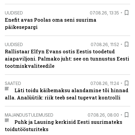
UUDISED
07.08.26, 13:35
Enefit avas Poolas oma seni suurima
päikesepargi
UUDISED
07.08.26, 11:52
Rallistaar Elfyn Evans ostis Eestis toodetud
aiapaviljoni. Palmako juht: see on tunnustus Eesti
tootmiskvaliteedile
SAATED
07.08.26, 11:24
Läti toidu käibemaksu alandamine tõi hinnad
alla. Analüütik: riik teeb seal tugevat kontrolli
MAJANDUSTULEMUSED
07.08.26, 08:00
Puhk ja Lausing kerkisid Eesti suurimateks
toidutöösturiteks