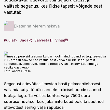
valitseb segadus, kes üldse täpselt võlgade eest
vastutab.
Ekaterina Mereminskaya
Kuula
Jaga
Salvesta
Vihja
Inimesed peaksid teadma, kuidas hoolimatud tööandjad tegutsevad ja
kui kergesti saavad nad vastutusest kõrvale hiilida, isegi pärast
kohtuotsust, ütles Uvicu endine töötaja Allan Pilnikov, kes firmaga
vägikaigast veab.
Foto:
Andras Kralla
Segadust ettevõttes ilmestab hästi pelmeenitehasest
vallandatud ja tööülesannete täitmisel puude saanud
töötaja lugu. Ta võitles kohtus välja 7500 euro
suuruse hüvitise, kuid juba mitu kuud pole ta suutnud
ettevõttest sentigi välja raputada.