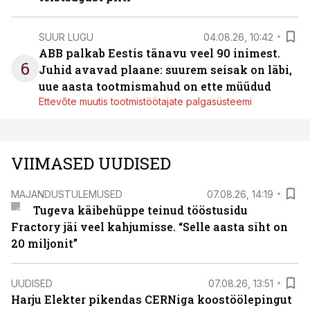
SUUR LUGU
04.08.26, 10:42
ABB palkab Eestis tänavu veel 90 inimest.
6
Juhid avavad plaane: suurem seisak on läbi,
uue aasta tootmismahud on ette müüdud
Ettevõte muutis tootmistöötajate palgasüsteemi
VIIMASED UUDISED
MAJANDUSTULEMUSED
07.08.26, 14:19
Tugeva käibehüppe teinud tööstusidu
Fractory jäi veel kahjumisse. “Selle aasta siht on
20 miljonit”
UUDISED
07.08.26, 13:51
Harju Elekter pikendas CERNiga koostöölepingut