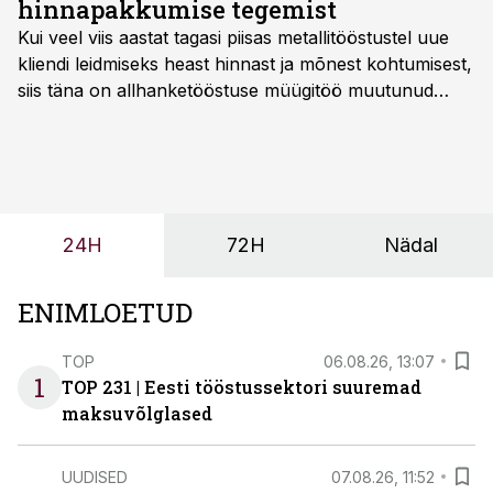
hinnapakkumise tegemist
Kui veel viis aastat tagasi piisas metallitööstustel uue
kliendi leidmiseks heast hinnast ja mõnest kohtumisest,
siis täna on allhanketööstuse müügitöö muutunud
märksa pikemaks ja süsteemsemaks. Konkurents on
kasvanud, kliendid kaaluvad otsuseid põhjalikumalt
ning partnerit ei valita enam ainult tootmisvõimekuse
või hinnakirja järgi.
24H
72H
Nädal
ENIMLOETUD
TOP
06.08.26, 13:07
1
TOP 231 | Eesti tööstussektori suuremad
maksuvõlglased
UUDISED
07.08.26, 11:52