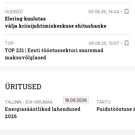
UUDISED
06.08.26, 14:44
Elering kuulutas
välja kriisijuhtimiskeskuse ehitushanke
TOP
06.08.26, 13:07
TOP 231 | Eesti tööstussektori suuremad
maksuvõlglased
ÜRITUSED
16.09.2026
TALLINN - IDA-VIRUMAA
TARTU
Energiasäästlikud lahendused
Puidutööstuse 
2026