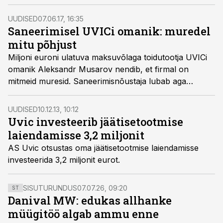
UUDISED
07.06.17, 16:35
Saneerimisel UVICi omanik: muredel
mitu põhjust
Miljoni euroni ulatuva maksuvõlaga toidutootja UVICi
omanik Aleksandr Musarov nendib, et firmal on
mitmeid muresid. Saneerimisnõustaja lubab aga
pretsedenti.
UUDISED
10.12.13, 10:12
Uvic investeerib jäätisetootmise
laiendamisse 3,2 miljonit
AS Uvic otsustas oma jäätisetootmise laiendamisse
investeerida 3,2 miljonit eurot.
SISUTURUNDUS
07.07.26, 09:20
ST
Danival MW: edukas allhanke
müügitöö algab ammu enne