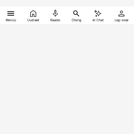
Menüü
Uudised
Raadio
Otsing
AI Chat
Logi sisse
Vana-Lõuna 39/1, 19094 Tallinn
(+372) 667 0111
toostusuudised@toostusuudised.ee
Telli
Reklaam
Firmast
Sisu kasutamisõigused
Ajakirjaniku
eetikakoodeks
Üldtingimused
Privaatsustingimused
Küpsiste poliitika
KKK
Eesti Meediaettevõtete
Eelistuste haldamine