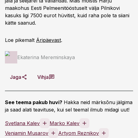
jala ja seejärel ta vallandati. Mais mõistis Harju
maakohus Eesti Pelmeenitööstuselt välja Pilnikovi
kasuks ligi 7500 eurot hüvitist, kuid raha pole ta siiani
kätte saanud.
Loe pikemalt
Äripäevast
.
Ekaterina Mereminskaya
Jaga
Vihja
See teema pakub huvi?
Hakka neid märksõnu jälgima
ja saad alati teavituse, kui sel teemal ilmub midagi uut!
Svetlana Kalev
Marko Kalev
Veniamin Musarov
Artyom Reznikov