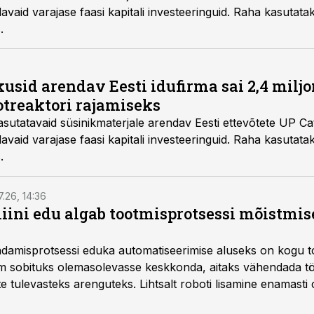
davaid varajase faasi kapitali investeeringuid. Raha kasutatak
.
usid arendav Eesti idufirma sai 2,4 miljo
otreaktori rajamiseks
sutatavaid süsinikmaterjale arendav Eesti ettevõtete UP Ca
davaid varajase faasi kapitali investeeringuid. Raha kasutatak
.
7.26, 14:36
ini edu algab tootmisprotsessi mõistmises
damisprotsessi eduka automatiseerimise aluseks on kogu t
m sobituks olemasolevasse keskkonda, aitaks vähendada tö
te tulevasteks arenguteks. Lihtsalt roboti lisamine enamasti
a tööstuse automatiseerimislahenduste arendaja Smitech OÜ