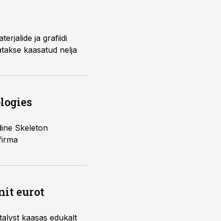
jalide ja grafiidi
atakse kaasatud nelja
logies
dine Skeleton
firma
nit eurot
talyst kaasas edukalt