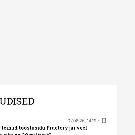
UDISED
07.08.26, 14:19
teinud tööstusidu Fractory jäi veel
a siht on 20 miljonit”