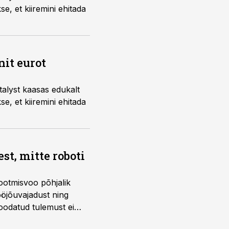
se, et kiiremini ehitada
nit eurot
talyst kaasas edukalt
se, et kiiremini ehitada
t, mitte roboti
ootmisvoo põhjalik
öjõuvajadust ning
 oodatud tulemust ei
 tegevjuht Sander