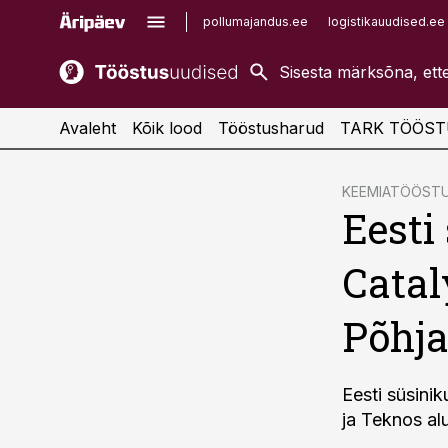
pollumajandus.ee
logistikauudised.ee
kaubandus.ee
imelineajalugu.ee
kinnisvarauudised.ee
imelineteadus.ee
Avaleht
Kõik lood
Tööstusharud
TARK TÖÖST
cebook
KEEMIATÖÖST
Eesti
Twitter)
kedIn
Catal
ail
Põhja
k
Eesti süsini
ja Teknos al