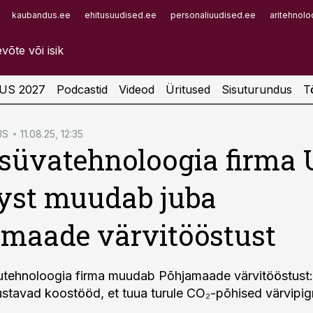
kaubandus.ee
ehitusuudised.ee
personaliuudised.ee
aritehnolo
Infopank
Radar
US 2027
Podcastid
Videod
Üritused
Sisuturundus
T
US
11.08.25, 12:35
 süvatehnoloogia firma
yst muudab juba
maade värvitööstust
kutehnoloogia firma muudab Põhjamaade värvitööstust
ustavad koostööd, et tuua turule CO₂-põhised värvipi