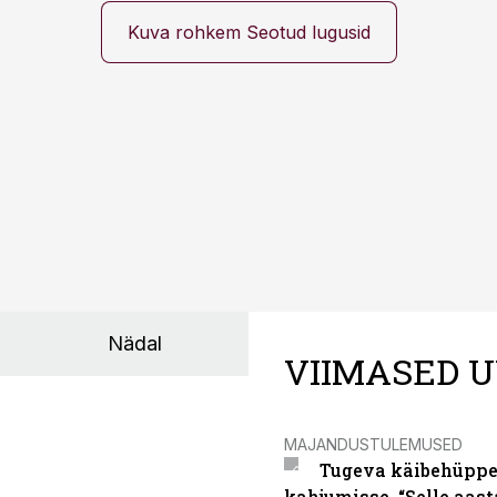
Kuva rohkem Seotud lugusid
Nädal
VIIMASED U
MAJANDUSTULEMUSED
Tugeva käibehüppe 
kahjumisse. “Selle aast