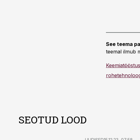
See teema pa
teemal ilmub m
Keemiatööstu
rohetehnoloog
SEOTUD LOOD
UUDISED
15.12.23, 07:58