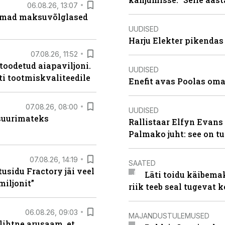
06.08.26, 13:07
uremad maksuvõlglased
UUDISED
Harju Elekter pikenda
07.08.26, 11:52
 toodetud aiapaviljoni.
UUDISED
ti tootmiskvaliteedile
Enefit avas Poolas oma
07.08.26, 08:00
UUDISED
 suurimateks
Rallistaar Elfyn Evans 
Palmako juht: see on t
07.08.26, 14:19
SAATED
usidu Fractory jäi veel
Läti toidu käibema
miljonit”
riik teeb seal tugevat k
06.08.26, 09:03
MAJANDUSTULEMUSED
lihtne arusaam, et