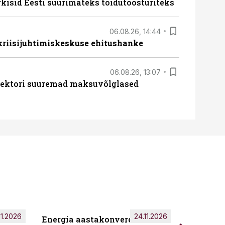
rkisid Eesti suurimateks toidutöösturiteks
06.08.26, 14:44
 kriisijuhtimiskeskuse ehitushanke
06.08.26, 13:07
ssektori suuremad maksuvõlglased
11.2026
24.11.2026
Energia aastakonverents 2026
Tark töö