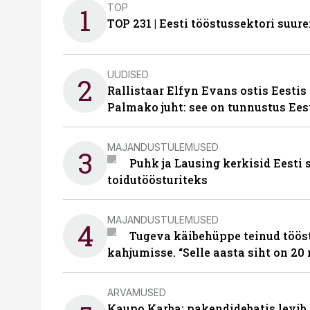
TOP
1
TOP 231 | Eesti tööstussektori su
UUDISED
2
Rallistaar Elfyn Evans ostis Eestis
Palmako juht: see on tunnustus Ees
MAJANDUSTULEMUSED
3
Puhk ja Lausing kerkisid Eesti
toidutöösturiteks
MAJANDUSTULEMUSED
4
Tugeva käibehüppe teinud tööst
kahjumisse. “Selle aasta siht on 20 
ARVAMUSED
Kaupo Karba: pakendidebatis levib 