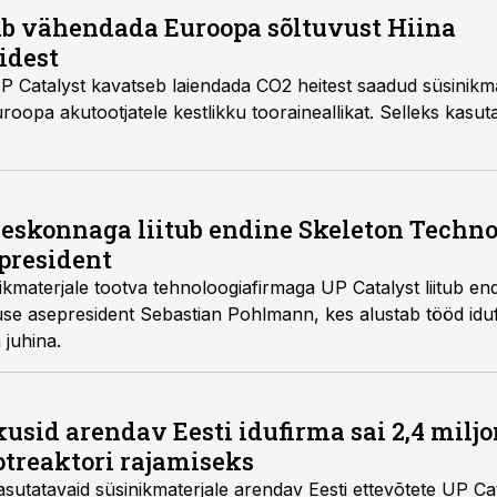
ab vähendada Euroopa sõltuvust Hiina
idest
Catalyst kavatseb laiendada CO2 heitest saadud süsinikmater
roopa akutootjatele kestlikku tooraineallikat. Selleks kasut
eskonnaga liitub endine Skeleton Techno
president
ikmaterjale tootva tehnoloogiafirmaga UP Catalyst liitub en
se asepresident Sebastian Pohlmann, kes alustab tööd idu
juhina.
usid arendav Eesti idufirma sai 2,4 miljo
otreaktori rajamiseks
sutatavaid süsinikmaterjale arendav Eesti ettevõtete UP Ca