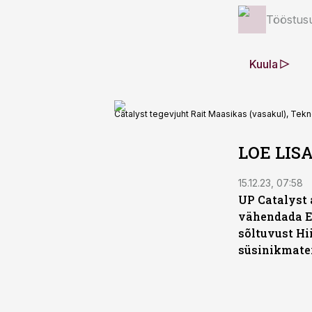
Tööstus
Kuula
Catalyst tegevjuht Rait Maasikas (vasakul), Tekn
LOE LIS
15.12.23, 07:58
UP Catalyst 
vähendada 
sõltuvust Hi
süsinikmater