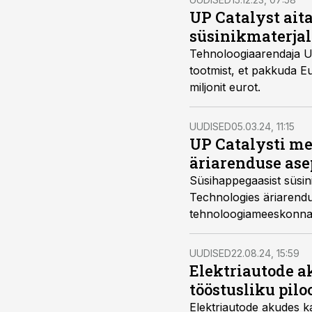
UP Catalyst ait
süsinikmaterjal
Tehnoloogiaarendaja UP 
tootmist, et pakkuda Eu
miljonit eurot.
UUDISED
05.03.24, 11:15
UP Catalysti me
äriarenduse ase
Süsihappegaasist süsin
Technologies äriarendu
tehnoloogiameeskonna 
UUDISED
22.08.24, 15:59
Elektriautode ak
tööstusliku pilo
Elektriautode akudes ka