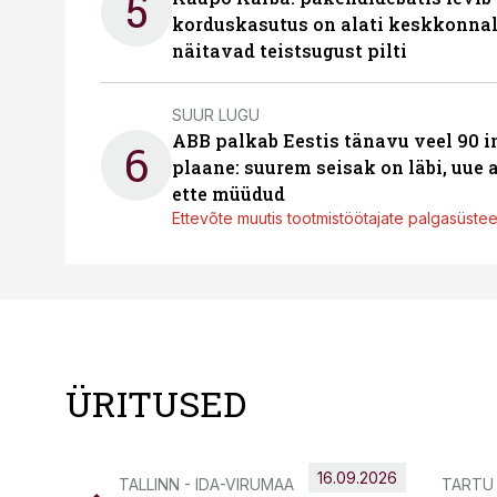
5
korduskasutus on alati keskkonna
näitavad teistsugust pilti
SUUR LUGU
ABB palkab Eestis tänavu veel 90 
6
plaane: suurem seisak on läbi, uue
ette müüdud
Ettevõte muutis tootmistöötajate palgasüste
ÜRITUSED
16.09.2026
TALLINN - IDA-VIRUMAA
TARTU