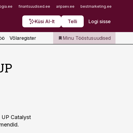
Iseteenindus
ogia.ee
finantsuudised.ee
aripaev.ee
bestmarketing.ee
finantsu
Telli Tööstusuudised
Küsi AI-lt
Telli
Logi sisse
öö
Võlaregister
Minu Tööstusuudised
 UP
: UP Catalyst
gmendid.