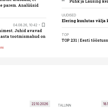
Puhk ja Lausing ke
le parem. Analüüsid
UUDISED
Elering kuulutas välja
04.08.26, 10:42
inimest. Juhid avavad
TOP
 aasta tootmismahud on
TOP 231 | Eesti tööstu
emi
22.10.2026
18.
TALLINN