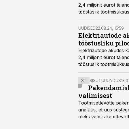
2,4 miljonit eurot täien
tööstuslik tootmisüksus
UUDISED
22.08.24, 15:59
Elektriautode ak
tööstusliku pilo
Elektriautode akudes ka
2,4 miljonit eurot täien
tööstuslik tootmisüksus
ST
SISUTURUNDUS
13.0
Pakendamisli
valimisest
Tootmisettevõtte paken
analüüs, et uus süstee
oleks valmis ka ettevõt
too, nendib tootmise j