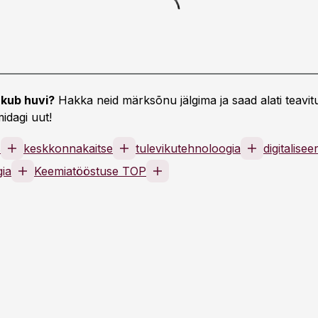
kub huvi?
Hakka neid märksõnu jälgima ja saad alati teavitu
idagi uut!
s
keskkonnakaitse
tulevikutehnoloogia
digitalisee
ia
Keemiatööstuse TOP