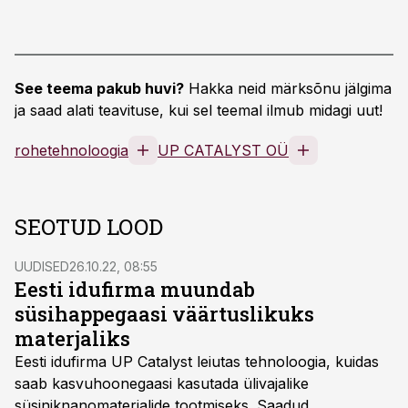
See teema pakub huvi?
Hakka neid märksõnu jälgima
ja saad alati teavituse, kui sel teemal ilmub midagi uut!
rohetehnoloogia
UP CATALYST OÜ
SEOTUD LOOD
UUDISED
26.10.22, 08:55
Eesti idufirma muundab
süsihappegaasi väärtuslikuks
materjaliks
Eesti idufirma UP Catalyst leiutas tehnoloogia, kuidas
saab kasvuhoonegaasi kasutada ülivajalike
süsiniknanomaterjalide tootmiseks. Saadud