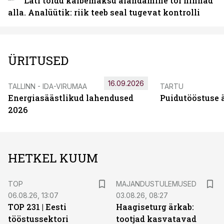
Läti toidu käibemaksu alandamine tõi hinnad
alla. Analüütik: riik teeb seal tugevat kontrolli
ÜRITUSED
16.09.2026
TALLINN - IDA-VIRUMAA
TARTU
Energiasäästlikud lahendused
Puidutööstuse 
2026
HETKEL KUUM
TOP
MAJANDUSTULEMUSED
06.08.26, 13:07
03.08.26, 08:27
TOP 231 | Eesti
Haagiseturg ärkab:
tööstussektori
tootjad kasvatavad