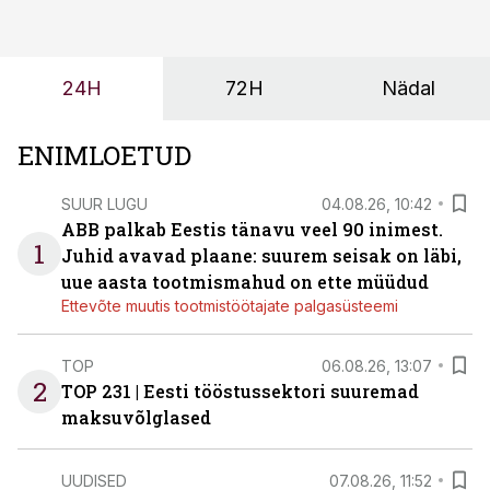
ei tähenda see ettevõtte jaoks ainult tehnilist
probleemi, vaid otsest rahalist kulu, venivaid tähtaegu
ja suuremaid riske tööohutusele.
24H
72H
Nädal
ENIMLOETUD
SUUR LUGU
04.08.26, 10:42
ABB palkab Eestis tänavu veel 90 inimest.
1
Juhid avavad plaane: suurem seisak on läbi,
uue aasta tootmismahud on ette müüdud
Ettevõte muutis tootmistöötajate palgasüsteemi
TOP
06.08.26, 13:07
2
TOP 231 | Eesti tööstussektori suuremad
maksuvõlglased
UUDISED
07.08.26, 11:52