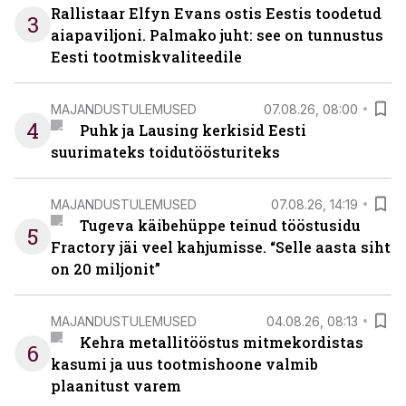
Rallistaar Elfyn Evans ostis Eestis toodetud
3
aiapaviljoni. Palmako juht: see on tunnustus
Eesti tootmiskvaliteedile
MAJANDUSTULEMUSED
07.08.26, 08:00
4
Puhk ja Lausing kerkisid Eesti
suurimateks toidutöösturiteks
MAJANDUSTULEMUSED
07.08.26, 14:19
Tugeva käibehüppe teinud tööstusidu
5
Fractory jäi veel kahjumisse. “Selle aasta siht
on 20 miljonit”
MAJANDUSTULEMUSED
04.08.26, 08:13
Kehra metallitööstus mitmekordistas
6
kasumi ja uus tootmishoone valmib
plaanitust varem