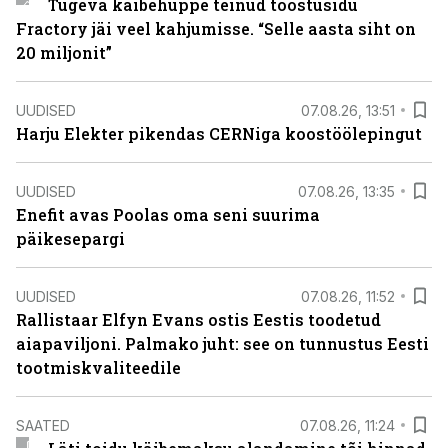
Tugeva käibehüppe teinud tööstusidu
Fractory jäi veel kahjumisse. “Selle aasta siht on
20 miljonit”
UUDISED
07.08.26, 13:51
Harju Elekter pikendas CERNiga koostöölepingut
UUDISED
07.08.26, 13:35
Enefit avas Poolas oma seni suurima
päikesepargi
UUDISED
07.08.26, 11:52
Rallistaar Elfyn Evans ostis Eestis toodetud
aiapaviljoni. Palmako juht: see on tunnustus Eesti
tootmiskvaliteedile
SAATED
07.08.26, 11:24