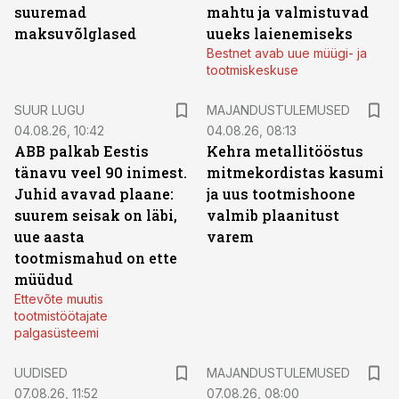
suuremad
mahtu ja valmistuvad
maksuvõlglased
uueks laienemiseks
Bestnet avab uue müügi- ja
tootmiskeskuse
SUUR LUGU
MAJANDUSTULEMUSED
04.08.26, 10:42
04.08.26, 08:13
ABB palkab Eestis
Kehra metallitööstus
tänavu veel 90 inimest.
mitmekordistas kasumi
Juhid avavad plaane:
ja uus tootmishoone
suurem seisak on läbi,
valmib plaanitust
uue aasta
varem
tootmismahud on ette
müüdud
Ettevõte muutis
tootmistöötajate
palgasüsteemi
UUDISED
MAJANDUSTULEMUSED
07.08.26, 11:52
07.08.26, 08:00