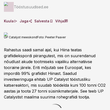
Tööstusuudised.ee
Kuula
Jaga
Salvesta
Vihja
UP Catalyst meeskond
Foto:
Peeter Paaver
Rahastus saadi samal ajal, kui Hiina teatas
grafiidiekspordi piirangutest, mis on suurendanud
nõudlust akude tootmiseks vajaliku alternatiivse
tooraine järele. Eriti mõjutab see Euroopat, kes
impordib 99% grafiidist Hiinast. Saadud
investeeringuga ehitab UP Catalyst tööstusliku
katsereaktori, mis suudab töödelda kuni 100 tonni CO2
aastas ja toota 27 tonni süsinikmaterjale. See teeb UP
Catalystist maailma suurima rohegrafiidi tootja.