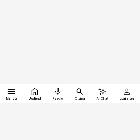
Menüü
Uudised
Raadio
Otsing
AI Chat
Logi sisse
Vana-Lõuna 39/1, 19094 Tallinn
(+372) 667 0111