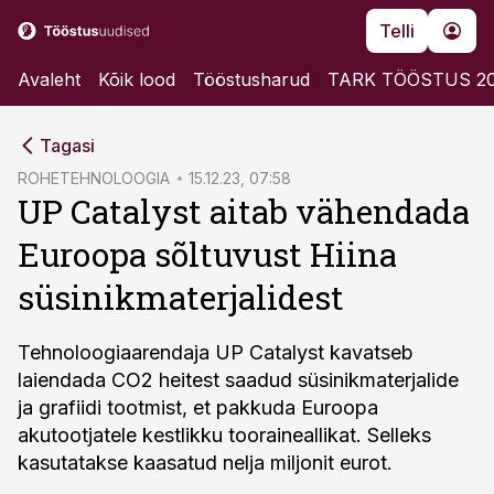
Telli
Avaleht
Kõik lood
Tööstusharud
TARK TÖÖSTUS 2
cebook
Tagasi
Twitter)
ROHETEHNOLOOGIA
15.12.23, 07:58
UP Catalyst aitab vähendada
kedIn
Euroopa sõltuvust Hiina
ail
süsinikmaterjalidest
k
Tehnoloogiaarendaja UP Catalyst kavatseb
laiendada CO2 heitest saadud süsinikmaterjalide
ja grafiidi tootmist, et pakkuda Euroopa
akutootjatele kestlikku tooraineallikat. Selleks
kasutatakse kaasatud nelja miljonit eurot.