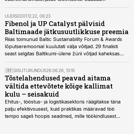
toormaterjalist on eelkõige huvitatud elektriautode
akude tööstus.
UUDISED
01.12.22, 08:23
Fibenol ja UP Catalyst pälvisid
Baltimaade jätkusuutlikkuse preemia
Riias toimunud Baltic Sustainability Forum & Awards
lõputseremoonial kuulutati välja võitjad. 29 finalisti
seast selgitas Baltikumi-ülene žürii võtjad kaheksas
kategoorias. Võidu teenis kaks Eesti ettevõtet, lisaks
tunnustati Baltikumi silmapaistvamaid jätkusuutlikkuse
SISUTURUNDUS
26.06.26, 13:15
ST
eestvedajaid.
Tõstelahendused peavad aitama
vältida ettevõtete kõige kallimat
kulu – seisakuid
Ehitus-, tööstus- ja logistikasektoris räägitakse täna
palju efektiivsusest, kuid praktikas määravad töö
tempo sageli hoopis seadmed, mille töökindlusest
sõltub kogu objekti või tootmise sujuvus. Kui tõstuk
seisab, töö katkeb või masin ei vasta töötingimustele,