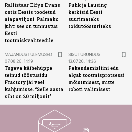
Rallistaar Elfyn Evans
Puhk ja Lausing
ostis Eestis toodetud
kerkisid Eesti
aiapaviljoni. Palmako
suurimateks
juht: see on tunnustus
toidutöösturiteks
Eesti
tootmiskvaliteedile
ST
MAJANDUSTULEMUSED
SISUTURUNDUS
07.08.26, 14:19
13.07.26, 14:36
Tugeva käibehüppe
Pakendamisliini edu
teinud tööstusidu
algab tootmisprotsessi
Fractory jäi veel
mõistmisest, mitte
kahjumisse. “Selle aasta
roboti valimisest
siht on 20 miljonit”