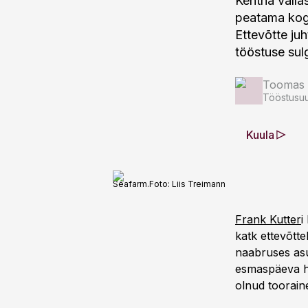
Kehtna valla
peatama kog
Ettevõtte ju
tööstuse sulge
Toomas 
Tööstusuu
Kuula
Seafarm.
Foto:
Liis Treimann
Frank Kutter
i
katk ettevõtt
naabruses asu
esmaspäeva ho
olnud tooraine