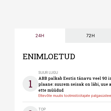
24H
72H
ENIMLOETUD
SUUR LUGU
ABB palkab Eestis tänavu veel 90 
1
plaane: suurem seisak on läbi, uue
ette müüdud
Ettevõte muutis tootmistöötajate palgasüste
TOP