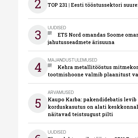
2
TOP 231 | Eesti tööstussektori su
UUDISED
3
ETS Nord omandas Soome omani
jahutusseadmete ärisuuna
MAJANDUSTULEMUSED
4
Kehra metallitööstus mitmekor
tootmishoone valmib plaanitust v
ARVAMUSED
5
Kaupo Karba: pakendidebatis levib 
korduskasutus on alati keskkonna
näitavad teistsugust pilti
UUDISED