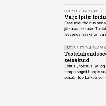
kujunesid mitmes plaan
UUDISED
23.04.25, 10:58
Veljo Ipits: toi
Eesti toidutööstus seis
jätkusuutlikkuse. Toidu
leevendamiseks on vaja k
ST
SISUTURUNDUS
26.0
Tõstelahendused
seisakuid
Ehitus-, tööstus- ja log
tempo sageli hoopis sea
seisab, töö katkeb või m
probleemi, vaid otsest 