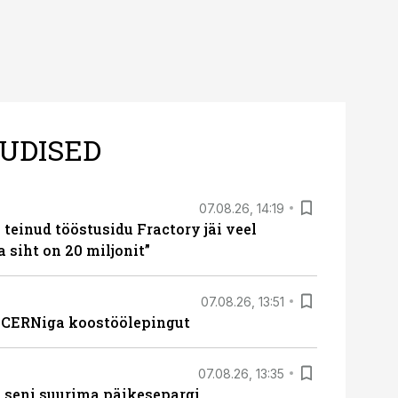
UDISED
07.08.26, 14:19
teinud tööstusidu Fractory jäi veel
a siht on 20 miljonit”
07.08.26, 13:51
s CERNiga koostöölepingut
07.08.26, 13:35
 seni suurima päikesepargi