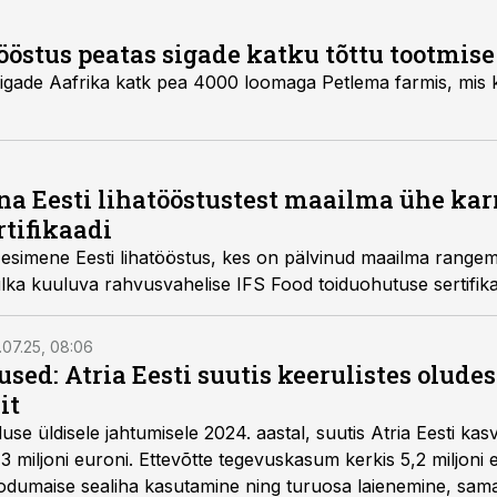
ööstus peatas sigade katku tõttu tootmise
 sigade Aafrika katk pea 4000 loomaga Petlema farmis, mis 
na Eesti lihatööstustest maailma ühe k
rtifikaadi
i lihatööstus, kes on pälvinud maailma rangemate ja tunnustatumate
ulka kuuluva rahvusvahelise IFS Food toiduohutuse sertifika
.07.25, 08:06
ed: Atria Eesti suutis keerulistes olude
it
se üldisele jahtumisele 2024. aastal, suutis Atria Eesti k
 miljoni euroni. Ettevõtte tegevuskasum kerkis 5,2 miljoni
kodumaise sealiha kasutamine ning turuosa laienemine, sam