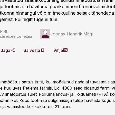
s avastatud seakatkupuhang sundis lihatööstust Frank K
u tootmise ja hävitama paarkümmend tonni valmistoot
htkonna hinnangul võib mitmekuuline seisak tähendada
mist, kui riigilt tuge ei tule.
Kelt
Joonas-Hendrik Mägi
dised.ee toimetaja
Jaga
Salvesta
Vihja
 lihatööstus sattus kriisi, kui möödunud nädalal tuvastati sig
ele kuuluvas Petlema farmis. Ligi 4000 sead pidanud farmi 
v lihatööstus suleti Põllumajandus- ja Toiduameti (PTA) ko
mmikul. Koos tootmise sulgemisega tuleb hävitada kogu s
 ja valmistoode - kokku üle 21 tonni.