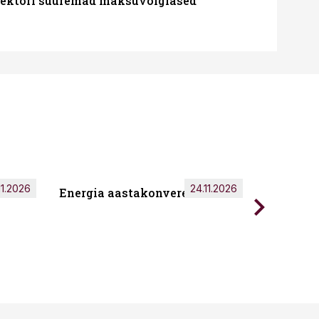
ssektori suuremad maksuvõlglased
11.2026
24.11.2026
Energia aastakonverents 2026
Tark töö