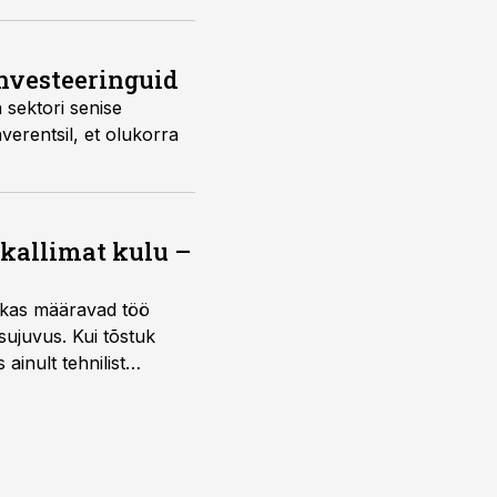
 investeeringuid
 sektori senise
verentsil, et olukorra
 kallimat kulu –
ktikas määravad töö
sujuvus. Kui tõstuk
ainult tehnilist
sele.