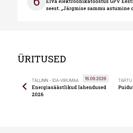
6
Elva elektroonikatööstus GPV Eesti 
seest. „Järgmise sammu astumine ol
ÜRITUSED
16.09.2026
TALLINN - IDA-VIRUMAA
TARTU
Energiasäästlikud lahendused
Puidu
2026