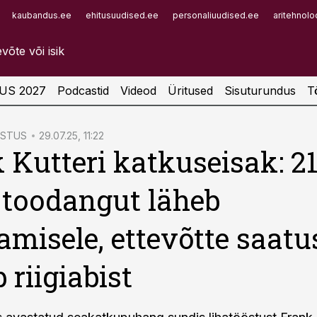
kaubandus.ee
ehitusuudised.ee
personaliuudised.ee
aritehnolo
Infopank
Radar
US 2027
Podcastid
Videod
Üritused
Sisuturundus
T
ÖSTUS
29.07.25, 11:22
 Kutteri katkuseisak: 2
 toodangut läheb
amisele, ettevõtte saatu
 riigiabist