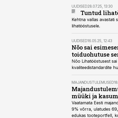
UUDISED
28.07.25, 13:30
Tuntud lihat
Kehtna vallas avastati
lihatööstusele.
UUDISED
16.05.25, 12:43
Nõo sai esimese
toiduohutuse se
Nõo Lihatööstusest sai esimene Eest
kvaliteedistandardite h
MAJANDUSTULEMUSED
18
Majandustulemus
müüki ja kasum
Vaatamata Eesti majandu
9% võrra, ulatudes 69,3
edukas tooteportfell, 