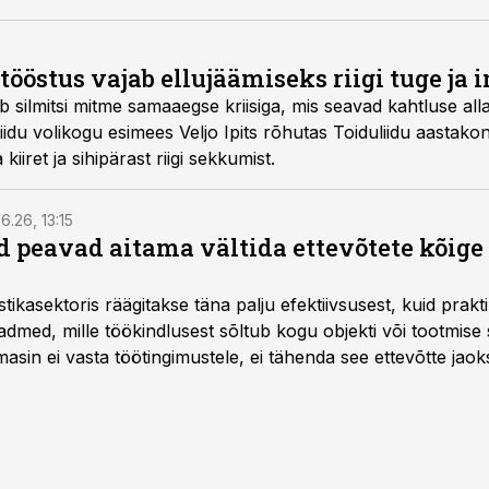
is väljakutsuvaks.
dutööstus vajab ellujäämiseks riigi tuge ja
ab silmitsi mitme samaaegse kriisiga, mis seavad kahtluse alla
liidu volikogu esimees Veljo Ipits rõhutas Toiduliidu aastakon
iiret ja sihipärast riigi sekkumist.
6.26, 13:15
 peavad aitama vältida ettevõtete kõige
istikasektoris räägitakse täna palju efektiivsusest, kuid pra
dmed, mille töökindlusest sõltub kogu objekti või tootmise 
asin ei vasta töötingimustele, ei tähenda see ettevõtte jaoks 
rahalist kulu, venivaid tähtaegu ja suuremaid riske tööohutu