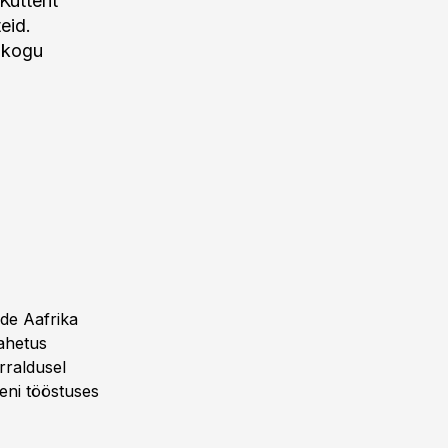
utterit
eid.
 kogu
ade Aafrika
vahetus
rraldusel
eni tööstuses