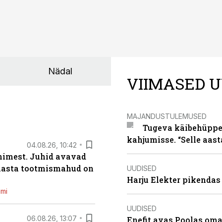
Nädal
VIIMASED U
MAJANDUSTULEMUSED
Tugeva käibehüppe 
kahjumisse. “Selle aast
04.08.26, 10:42
inimest. Juhid avavad
 aasta tootmismahud on
UUDISED
Harju Elekter pikenda
emi
UUDISED
06.08.26, 13:07
Enefit avas Poolas oma