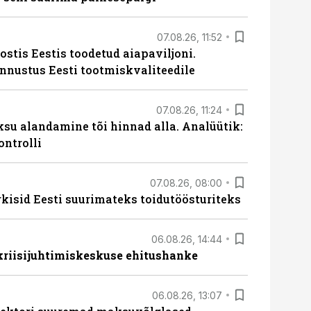
07.08.26, 11:52
ostis Eestis toodetud aiapaviljoni.
unnustus Eesti tootmiskvaliteedile
07.08.26, 11:24
ksu alandamine tõi hinnad alla. Analüütik:
ontrolli
07.08.26, 08:00
rkisid Eesti suurimateks toidutöösturiteks
06.08.26, 14:44
 kriisijuhtimiskeskuse ehitushanke
06.08.26, 13:07