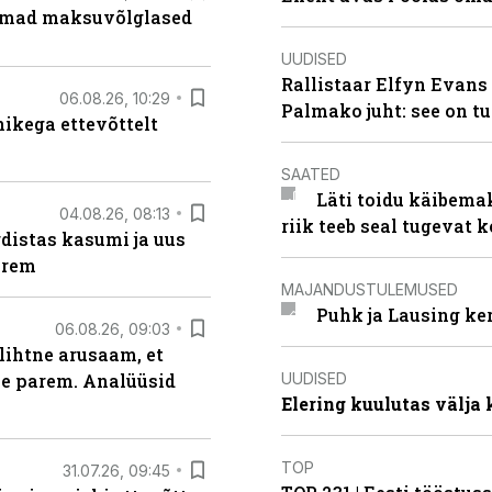
uremad maksuvõlglased
UUDISED
Rallistaar Elfyn Evans 
06.08.26, 10:29
Palmako juht: see on t
kega ettevõttelt
SAATED
Läti toidu käibema
04.08.26, 08:13
riik teeb seal tugevat k
distas kasumi ja uus
arem
MAJANDUSTULEMUSED
Puhk ja Lausing ke
06.08.26, 09:03
lihtne arusaam, et
UUDISED
le parem. Analüüsid
Elering kuulutas välja
TOP
31.07.26, 09:45