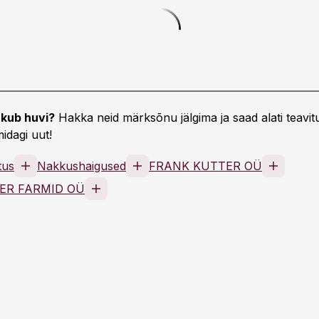
kub huvi?
Hakka neid märksõnu jälgima ja saad alati teavitu
idagi uut!
tus
Nakkushaigused
FRANK KUTTER OÜ
ER FARMID OÜ