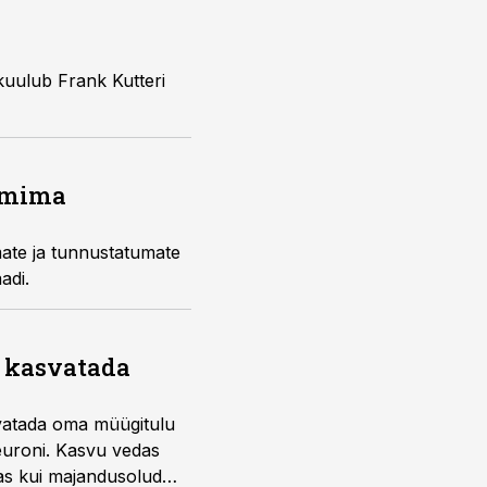
kuulub Frank Kutteri
armima
adi.
s kasvatada
asvatada oma müügitulu
 euroni. Kasvu vedas
as kui majandusolud