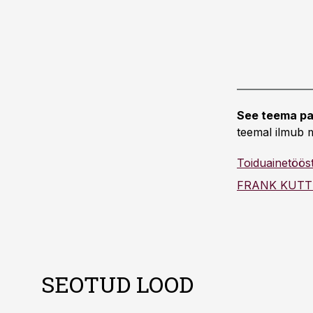
See teema pa
teemal ilmub m
Toiduainetöös
FRANK KUTT
SEOTUD LOOD