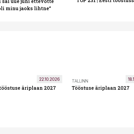
TOP 231 | Eesti tööstu
sai uue juhi ettevõtte
i minu jaoks lihtne“
22.10.2026
18.
TALLINN
tööstuse äriplaan 2027
Tööstuse äriplaan 2027