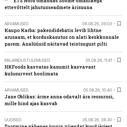
ETS Nord omandas Soome omanikega
ettevõttelt jahutusseadmete ärisuuna
ARVAMUSED
06.08.26, 09:03
Kaupo Karba: pakendidebatis levib lihtne
arusaam, et korduskasutus on alati keskkonnale
parem. Analüüsid näitavad teistsugust pilti
MAJANDUSTULEMUSED
05.08.26, 11:41
HKFoods kasvatas kasumit kasvavast
kulusurvest hoolimata
ARVAMUSED
05.08.26, 10:40
Jane Oblikas: ärme anna odavalt ära ressurssi,
mille hind ajas kasvab
UUDISED
05.08.26, 08:30
Tootmine vähenes juunis viiendat kuud järjest