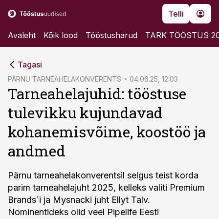
Telli
Avaleht
Kõik lood
Tööstusharud
TARK TÖÖSTUS 2
cebook
Tagasi
Twitter)
PÄRNU TARNEAHELAKONVERENTS
04.06.25, 12:03
Tarneahelajuhid: tööstuse
kedIn
tulevikku kujundavad
ail
kohanemisvõime, koostöö ja
k
andmed
Pärnu tarneahelakonverentsil selgus teist korda
parim tarneahelajuht 2025, kelleks valiti Premium
Brands´i ja Mysnacki juht Ellyt Talv.
Nominentideks olid veel Pipelife Eesti