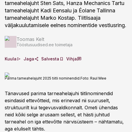
tarneahelajuht Sten Sats, Hanza Mechanics Tartu
tarneahelajuht Kadi Eensalu ja Éolane Tallinna
tarneahelajuht Marko Kostap. Tiitlisaaja
väljakuulutamisele eelnes nominentide vestlusring.
Toomas Kelt
Tööstusuudised.ee toimetaja
Kuula
Jaga
Salvesta
Vihja
Parima tarneahelajuht 2025 tiitli nominendid.
Foto:
Raul Mee
Tänavused parima tarneahelajuhi tiitlinominendid
esindasid ettevõtteid, mis erinevad nii suuruselt,
struktuurilt kui tegevusvaldkonnalt. Ometi ühendas
neid kõiki selge arusaam sellest, et hästi juhitud
tarneahel on iga ettevõtte närvisüsteem – nähtamatu,
aga eluliselt tähtis.