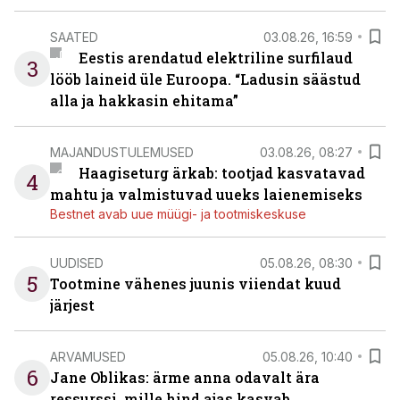
SAATED
03.08.26, 16:59
Eestis arendatud elektriline surfilaud
3
lööb laineid üle Euroopa. “Ladusin säästud
alla ja hakkasin ehitama”
MAJANDUSTULEMUSED
03.08.26, 08:27
Haagiseturg ärkab: tootjad kasvatavad
4
mahtu ja valmistuvad uueks laienemiseks
Bestnet avab uue müügi- ja tootmiskeskuse
UUDISED
05.08.26, 08:30
5
Tootmine vähenes juunis viiendat kuud
järjest
ARVAMUSED
05.08.26, 10:40
6
Jane Oblikas: ärme anna odavalt ära
ressurssi, mille hind ajas kasvab