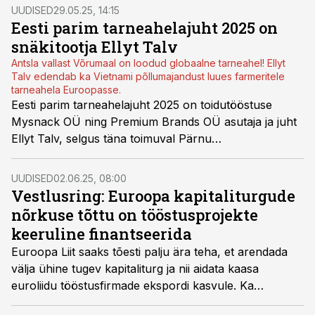
UUDISED
29.05.25, 14:15
Eesti parim tarneahelajuht 2025 on
snäkitootja Ellyt Talv
Antsla vallast Võrumaal on loodud globaalne tarneahel! Ellyt
Talv edendab ka Vietnami põllumajandust luues farmeritele
tarneahela Euroopasse.
Eesti parim tarneahelajuht 2025 on toidutööstuse
Mysnack OÜ ning Premium Brands OÜ asutaja ja juht
Ellyt Talv, selgus täna toimuval Pärnu
tarneahelakonverentsil.
UUDISED
02.06.25, 08:00
Vestlusring: Euroopa kapitaliturgude
nõrkuse tõttu on tööstusprojekte
keeruline finantseerida
Euroopa Liit saaks tõesti palju ära teha, et arendada
välja ühine tugev kapitaliturg ja nii aidata kaasa
euroliidu tööstusfirmade ekspordi kasvule. Ka
Skandinaavia riikide esindajad räägivad valjult