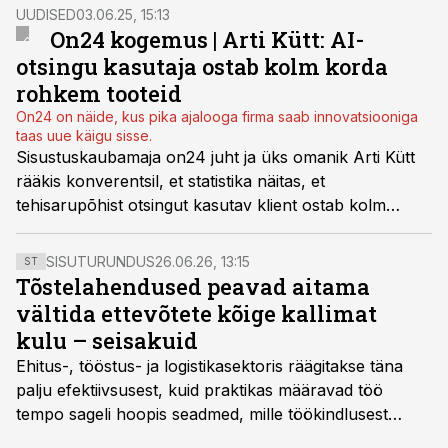
probleemist, et tööstusprojekte on keeruline
UUDISED
03.06.25, 15:13
finantseerida, ütles Pärnu Tarneahelakonverentsi
On24 kogemus | Arti Kütt: AI-
vestlusringis Swedbanki peaökonomist Tõnu Mertsina.
otsingu kasutaja ostab kolm korda
Temaga koos arutlesid Eesti Panga ökonomist Kaspar
rohkem tooteid
Oja ning Thermory tegevjuht Ragnar Koppel.
On24 on näide, kus pika ajalooga firma saab innovatsiooniga
taas uue käigu sisse.
Sisustuskaubamaja on24 juht ja üks omanik Arti Kütt
rääkis konverentsil, et statistika näitas, et
tehisarupõhist otsingut kasutav klient ostab kolm
korda rohkem tooteid kui see, kes AI-otsingut ei
kasuta. Samuti tegi tehisaru rakendamine nende e-poe
SISUTURUNDUS
26.06.26, 13:15
ST
veebiotsingu kliendi jaoks kümme korda kiiremaks.
Tõstelahendused peavad aitama
vältida ettevõtete kõige kallimat
kulu – seisakuid
Ehitus-, tööstus- ja logistikasektoris räägitakse täna
palju efektiivsusest, kuid praktikas määravad töö
tempo sageli hoopis seadmed, mille töökindlusest
sõltub kogu objekti või tootmise sujuvus. Kui tõstuk