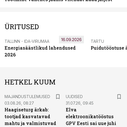
ÜRITUSED
16.09.2026
TALLINN - IDA-VIRUMAA
TARTU
Energiasäästlikud lahendused
Puidutööstuse 
2026
HETKEL KUUM
MAJANDUSTULEMUSED
UUDISED
03.08.26, 08:27
31.07.26, 09:45
Haagiseturg ärkab:
Elva
tootjad kasvatavad
elektroonikatööstus
mahtu ja valmistuvad
GPV Eesti sai uue juhi