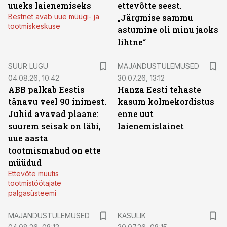
uueks laienemiseks
ettevõtte seest.
Bestnet avab uue müügi- ja
„Järgmise sammu
tootmiskeskuse
astumine oli minu jaoks
lihtne“
SUUR LUGU
MAJANDUSTULEMUSED
04.08.26, 10:42
30.07.26, 13:12
ABB palkab Eestis
Hanza Eesti tehaste
tänavu veel 90 inimest.
kasum kolmekordistus
Juhid avavad plaane:
enne uut
suurem seisak on läbi,
laienemislainet
uue aasta
tootmismahud on ette
müüdud
Ettevõte muutis
tootmistöötajate
palgasüsteemi
MAJANDUSTULEMUSED
KASULIK