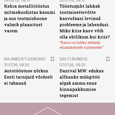
04.08.26, 08:13
30.07.26, 08:15
Kehra metallitööstus
Tööstusjuht lahkab
mitmekordistas kasumi
tootmisettevõtte
ja uus tootmishoone
kasvufaasi levinud
valmib plaanitust
probleeme ja lahendusi.
varem
Miks kiire kasv võib
olla ohtlikum kui kriis?
“Kasvu ei tohiks ehitada
ebastabiilsele süsteemile”
ST
MAJANDUSTULEMUSED
SISUTURUNDUS
31.07.26, 08:20
07.07.26, 09:20
Autotööstuse nõrkus
Danival MW: edukas
Eesti tarnijaid võrdselt
allhanke müügitöö
ei tabanud
algab ammu enne
hinnapakkumise
tegemist