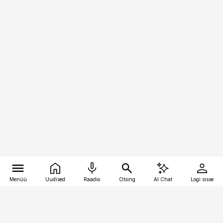
Menüü
Uudised
Raadio
Otsing
AI Chat
Logi sisse
Vana-Lõuna 39/1, 19094 Tallinn