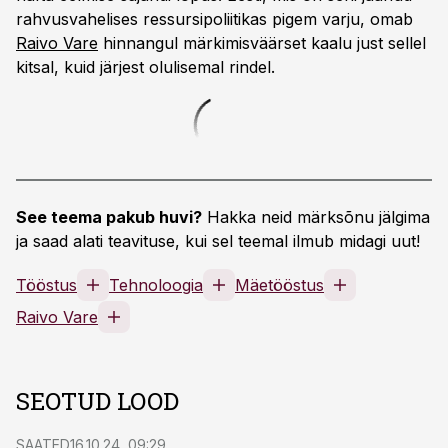
rahvusvahelises ressursipoliitikas pigem varju, omab
Raivo Vare
hinnangul märkimisväärset kaalu just sellel
kitsal, kuid järjest olulisemal rindel.
See teema pakub huvi?
Hakka neid märksõnu jälgima
ja saad alati teavituse, kui sel teemal ilmub midagi uut!
Tööstus
Tehnoloogia
Mäetööstus
Raivo Vare
SEOTUD LOOD
SAATED
16.10.24, 09:29