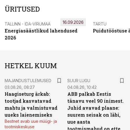
ÜRITUSED
16.09.2026
TALLINN - IDA-VIRUMAA
TARTU
Energiasäästlikud lahendused
Puidutööstuse 
2026
HETKEL KUUM
MAJANDUSTULEMUSED
SUUR LUGU
03.08.26, 08:27
04.08.26, 10:42
Haagiseturg ärkab:
ABB palkab Eestis
tootjad kasvatavad
tänavu veel 90 inimest.
mahtu ja valmistuvad
Juhid avavad plaane:
uueks laienemiseks
suurem seisak on läbi,
Bestnet avab uue müügi- ja
uue aasta
tootmiskeskuse
tootmismahud on ette