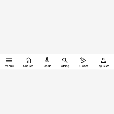
Menüü
Uudised
Raadio
Otsing
AI Chat
Logi sisse
Vana-Lõuna 39/1, 19094 Tallinn
(+372) 667 0111
toostusuudised@toostusuudised.ee