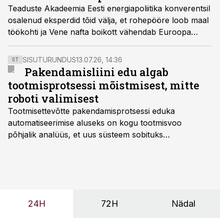
käivitamiseks Eestis.
Teaduste Akadeemia Eesti energiapoliitika konverentsil
osalenud eksperdid tõid välja, et rohepööre loob maal
töökohti ja Vene nafta boikott vähendab Euroopa
naftasõltuvust, aga senised plaanid fossiilkütustest
vabanemiseks on ebareaalsed. Kogu planeedil leidub
SISUTURUNDUS
13.07.26, 14:36
ST
roheelektri taristuks vajalikke metalle kümneid kordi
Pakendamisliini edu algab
vähem kui vaja.
tootmisprotsessi mõistmisest, mitte
roboti valimisest
Tootmisettevõtte pakendamisprotsessi eduka
automatiseerimise aluseks on kogu tootmisvoo
põhjalik analüüs, et uus süsteem sobituks
olemasolevasse keskkonda, aitaks vähendada
tööjõuvajadust ning oleks valmis ka ettevõtte
tulevasteks arenguteks. Lihtsalt roboti lisamine
enamasti oodatud tulemust ei too, nendib tootmise ja
tööstuse automatiseerimislahenduste arendaja Smitech
24H
72H
Nädal
OÜ tegevjuht Sander Mitendorf.