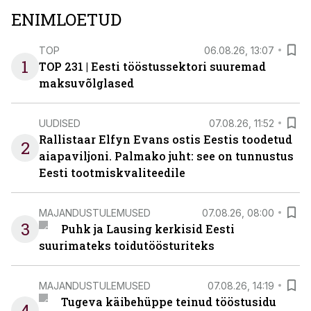
ENIMLOETUD
TOP
06.08.26, 13:07
1
TOP 231 | Eesti tööstussektori suuremad
maksuvõlglased
UUDISED
07.08.26, 11:52
Rallistaar Elfyn Evans ostis Eestis toodetud
2
aiapaviljoni. Palmako juht: see on tunnustus
Eesti tootmiskvaliteedile
MAJANDUSTULEMUSED
07.08.26, 08:00
3
Puhk ja Lausing kerkisid Eesti
suurimateks toidutöösturiteks
MAJANDUSTULEMUSED
07.08.26, 14:19
Tugeva käibehüppe teinud tööstusidu
4