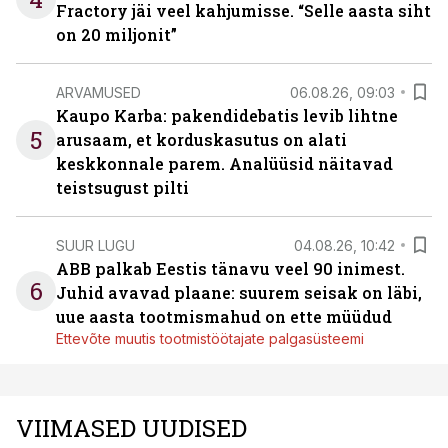
Fractory jäi veel kahjumisse. “Selle aasta siht
on 20 miljonit”
ARVAMUSED
06.08.26, 09:03
Kaupo Karba: pakendidebatis levib lihtne
5
arusaam, et korduskasutus on alati
keskkonnale parem. Analüüsid näitavad
teistsugust pilti
SUUR LUGU
04.08.26, 10:42
ABB palkab Eestis tänavu veel 90 inimest.
6
Juhid avavad plaane: suurem seisak on läbi,
uue aasta tootmismahud on ette müüdud
Ettevõte muutis tootmistöötajate palgasüsteemi
VIIMASED UUDISED