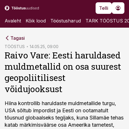
Telli
Avaleht
Kõik lood
Tööstusharud
TARK TÖÖSTUS 2
cebook
Tagasi
Twitter)
TÖÖSTUS
14.05.25, 09:00
Raivo Vare: Eesti haruldased
kedIn
muldmetallid on osa suurest
ail
geopoliitilisest
k
võidujooksust
Hiina kontrollib haruldaste muldmetallide turgu,
USA sõltub impordist ja Eesti on ootamatult
tõusnud globaalseks tegijaks, kuna Sillamäe tehas
katab märkimisväärse osa Ameerika tarnetest,