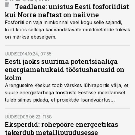
Teadlane: unistus Eesti fosforiidist
kui Norra naftast on naiivne
Fosforiiti on vaja inimkonnal veel kogu selle sajandi,
kuid koos sellega kaevandatavate muldmetallide tulevik
on märksa ebaselgem.
UUDISED
14.10.24, 07:55
Eesti jaoks suurima potentsiaaliga
energiamahukaid tööstusharusid on
kolm
Arenguseire Keskus toob värskes lühiraportis välja, et
suure energiatarbega tööstuste Eestisse meelitamisel
tuleb silmas pidada, et projektide lisandväärtus
energiaühiku kohta ei oleks keskmisest madalam.
Energiamahukate tööstuste rajamine oleks
UUDISED
06.06.22, 11:58
põhjendatud vaid siis, kui need avavad võimalusi
Eksperdid: rohepööre energeetikas
suurema lisandväärtusega majandustegevuste
takerdub metallipuudusesse