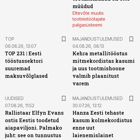
müüdud
Ettevõte muutis
tootmistöötajate
palgasüsteemi
TOP
MAJANDUSTULEMUSED
06.08.26, 13:07
04.08.26, 08:13
TOP 231 | Eesti
Kehra metallitööstus
tööstussektori
mitmekordistas kasumi
suuremad
ja uus tootmishoone
maksuvõlglased
valmib plaanitust
varem
UUDISED
MAJANDUSTULEMUSED
07.08.26, 11:52
30.07.26, 13:12
Rallistaar Elfyn Evans
Hanza Eesti tehaste
ostis Eestis toodetud
kasum kolmekordistus
aiapaviljoni. Palmako
enne uut
juht: see on tunnustus
laienemislainet