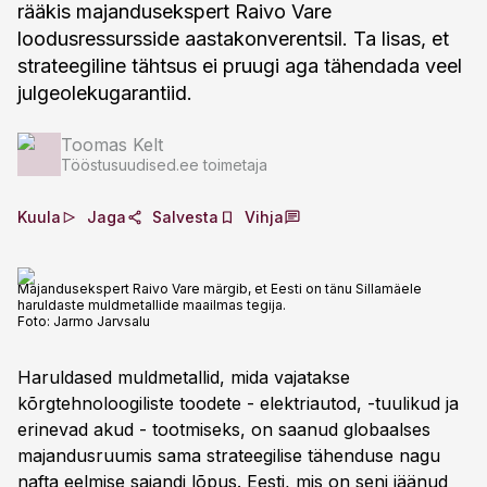
rääkis majandusekspert Raivo Vare
loodusressursside aastakonverentsil. Ta lisas, et
strateegiline tähtsus ei pruugi aga tähendada veel
julgeolekugarantiid.
Toomas Kelt
Tööstusuudised.ee toimetaja
Kuula
Jaga
Salvesta
Vihja
Majandusekspert Raivo Vare märgib, et Eesti on tänu Sillamäele
haruldaste muldmetallide maailmas tegija.
Foto:
Jarmo Jarvsalu
Haruldased muldmetallid, mida vajatakse
kõrgtehnoloogiliste toodete - elektriautod, -tuulikud ja
erinevad akud - tootmiseks, on saanud globaalses
majandusruumis sama strateegilise tähenduse nagu
nafta eelmise sajandi lõpus. Eesti, mis on seni jäänud