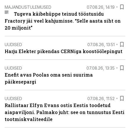
MAJANDUSTULEMUSED
07.08.26, 14:19
Tugeva käibehüppe teinud tööstusidu
Fractory jäi veel kahjumisse. “Selle aasta siht on
20 miljonit”
UUDISED
07.08.26, 13:51
Harju Elekter pikendas CERNiga koostöölepingut
UUDISED
07.08.26, 13:35
Enefit avas Poolas oma seni suurima
päikesepargi
UUDISED
07.08.26, 11:52
Rallistaar Elfyn Evans ostis Eestis toodetud
aiapaviljoni. Palmako juht: see on tunnustus Eesti
tootmiskvaliteedile