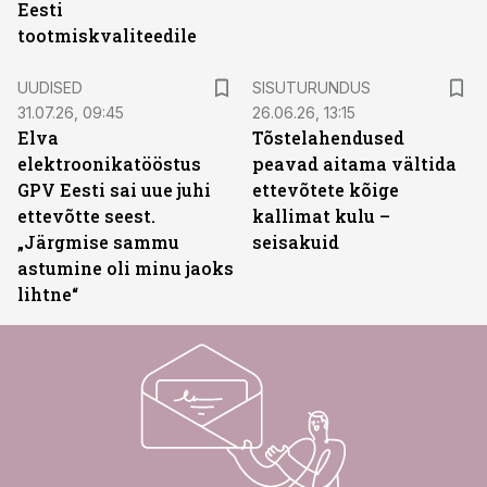
Eesti
tootmiskvaliteedile
ST
UUDISED
SISUTURUNDUS
31.07.26, 09:45
26.06.26, 13:15
Elva
Tõstelahendused
elektroonikatööstus
peavad aitama vältida
GPV Eesti sai uue juhi
ettevõtete kõige
ettevõtte seest.
kallimat kulu –
„Järgmise sammu
seisakuid
astumine oli minu jaoks
lihtne“