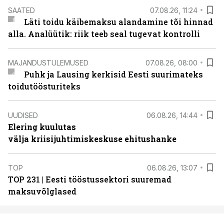
SAATED
07.08.26, 11:24
Läti toidu käibemaksu alandamine tõi hinnad
alla. Analüütik: riik teeb seal tugevat kontrolli
MAJANDUSTULEMUSED
07.08.26, 08:00
Puhk ja Lausing kerkisid Eesti suurimateks
toidutöösturiteks
UUDISED
06.08.26, 14:44
Elering kuulutas
välja kriisijuhtimiskeskuse ehitushanke
TOP
06.08.26, 13:07
TOP 231 | Eesti tööstussektori suuremad
maksuvõlglased