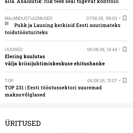
alla. Analüütik: riik teeb seal tugevat kontrolli
MAJANDUSTULEMUSED
07.08.26, 08:00
Puhk ja Lausing kerkisid Eesti suurimateks
toidutöösturiteks
UUDISED
06.08.26, 14:44
Elering kuulutas
välja kriisijuhtimiskeskuse ehitushanke
TOP
06.08.26, 13:07
TOP 231 | Eesti tööstussektori suuremad
maksuvõlglased
ÜRITUSED