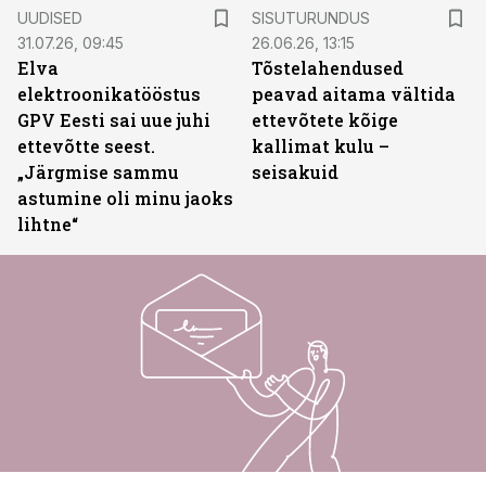
ST
UUDISED
SISUTURUNDUS
31.07.26, 09:45
26.06.26, 13:15
Elva
Tõstelahendused
elektroonikatööstus
peavad aitama vältida
GPV Eesti sai uue juhi
ettevõtete kõige
ettevõtte seest.
kallimat kulu –
„Järgmise sammu
seisakuid
astumine oli minu jaoks
lihtne“