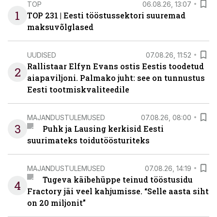
TOP
06.08.26, 13:07
1
TOP 231 | Eesti tööstussektori suuremad
maksuvõlglased
UUDISED
07.08.26, 11:52
Rallistaar Elfyn Evans ostis Eestis toodetud
2
aiapaviljoni. Palmako juht: see on tunnustus
Eesti tootmiskvaliteedile
MAJANDUSTULEMUSED
07.08.26, 08:00
3
Puhk ja Lausing kerkisid Eesti
suurimateks toidutöösturiteks
MAJANDUSTULEMUSED
07.08.26, 14:19
Tugeva käibehüppe teinud tööstusidu
4
Fractory jäi veel kahjumisse. “Selle aasta siht
on 20 miljonit”