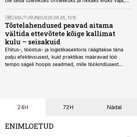
ole seda tulevikuks õnnelikuks ja rikkaks eluks vaja,
räägib Euroopa Komisjoni tööstuspoliitika asejuht
Maive Rute raadiosaates „Äripäeva arvamusliider“.
SISUTURUNDUS
26.06.26, 13:15
ST
Tõstelahendused peavad aitama
vältida ettevõtete kõige kallimat
kulu – seisakuid
Ehitus-, tööstus- ja logistikasektoris räägitakse täna
palju efektiivsusest, kuid praktikas määravad töö
tempo sageli hoopis seadmed, mille töökindlusest
sõltub kogu objekti või tootmise sujuvus. Kui tõstuk
seisab, töö katkeb või masin ei vasta töötingimustele,
ei tähenda see ettevõtte jaoks ainult tehnilist
probleemi, vaid otsest rahalist kulu, venivaid tähtaegu
ja suuremaid riske tööohutusele.
24H
72H
Nädal
ENIMLOETUD