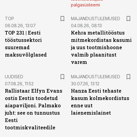
palgasüsteemi
TOP
MAJANDUSTULEMUSED
06.08.26, 13:07
04.08.26, 08:13
TOP 231 | Eesti
Kehra metallitööstus
tööstussektori
mitmekordistas kasumi
suuremad
ja uus tootmishoone
maksuvõlglased
valmib plaanitust
varem
UUDISED
MAJANDUSTULEMUSED
07.08.26, 11:52
30.07.26, 13:12
Rallistaar Elfyn Evans
Hanza Eesti tehaste
ostis Eestis toodetud
kasum kolmekordistus
aiapaviljoni. Palmako
enne uut
juht: see on tunnustus
laienemislainet
Eesti
tootmiskvaliteedile