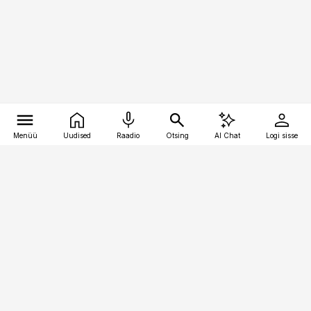
Menüü
Uudised
Raadio
Otsing
AI Chat
Logi sisse
Vana-Lõuna 39/1, 19094 Tallinn
(+372) 667 0111
toostusuudised@toostusuudised.ee
Telli
Reklaam
Firmast