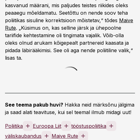
kasvanud määrani, mis paljudes teistes riikides oleks
peaaegu mõeldamatu. Seetõttu on nende soov teha
poliitikas sisuline korrektsioon mõistetav,“ tõdes
Maive
Rute
. „Küsimus on, kas selline järsk ja ühepoolne
tariifide kehtestamine oli tingimata vajalik. Võib-olla
oleks olnud arukam kõigepealt partnereid kaasata ja
pidada läbirääkimisi. See oli aga nende poliitiline valik,“
lisas ta.
See teema pakub huvi?
Hakka neid märksõnu jälgima
ja saad alati teavituse, kui sel teemal ilmub midagi uut!
Poliitika
Euroopa Liit
tööstuspoliitika
väliskaubandus
Maive Rute