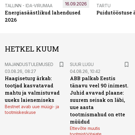
16.09.2026
TALLINN - IDA-VIRUMAA
TARTU
Energiasäästlikud lahendused
Puidutööstuse 
2026
HETKEL KUUM
MAJANDUSTULEMUSED
SUUR LUGU
03.08.26, 08:27
04.08.26, 10:42
Haagiseturg ärkab:
ABB palkab Eestis
tootjad kasvatavad
tänavu veel 90 inimest.
mahtu ja valmistuvad
Juhid avavad plaane:
uueks laienemiseks
suurem seisak on läbi,
Bestnet avab uue müügi- ja
uue aasta
tootmiskeskuse
tootmismahud on ette
müüdud
Ettevõte muutis
tootmistöötajate