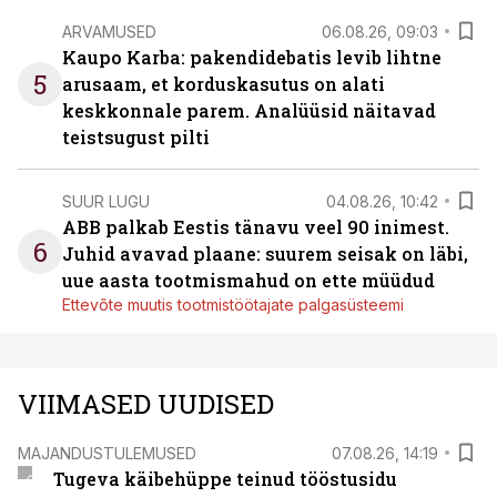
ARVAMUSED
06.08.26, 09:03
Kaupo Karba: pakendidebatis levib lihtne
5
arusaam, et korduskasutus on alati
keskkonnale parem. Analüüsid näitavad
teistsugust pilti
SUUR LUGU
04.08.26, 10:42
ABB palkab Eestis tänavu veel 90 inimest.
6
Juhid avavad plaane: suurem seisak on läbi,
uue aasta tootmismahud on ette müüdud
Ettevõte muutis tootmistöötajate palgasüsteemi
VIIMASED UUDISED
MAJANDUSTULEMUSED
07.08.26, 14:19
Tugeva käibehüppe teinud tööstusidu