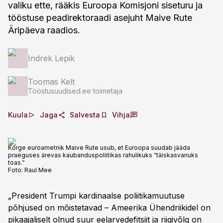
valiku ette, rääkis Euroopa Komisjoni siseturu ja
tööstuse peadirektoraadi asejuht Maive Rute
Äripäeva raadios.
Indrek Lepik
Toomas Kelt
Tööstusuudised.ee toimetaja
Kuula
Jaga
Salvesta
Vihja
Kõrge euroametnik Maive Rute usub, et Euroopa suudab jääda
praeguses ärevas kaubanduspoliitikas rahulikuks “täiskasvanuks
toas.”
Foto:
Raul Mee
„President Trumpi kardinaalse poliitikamuutuse
põhjused on mõistetavad – Ameerika Ühendriikidel on
pikaajaliselt olnud suur eelarvedefitsiit ja riigivõlg on