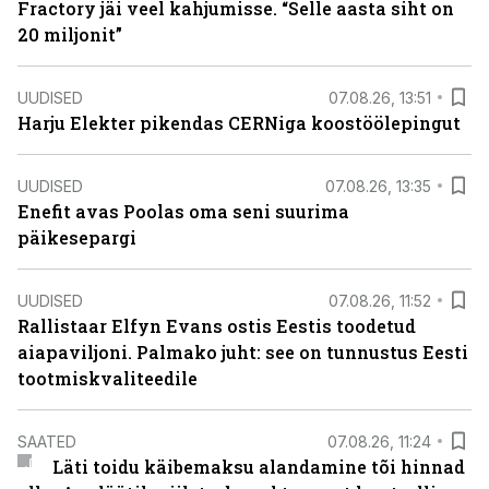
Fractory jäi veel kahjumisse. “Selle aasta siht on
20 miljonit”
UUDISED
07.08.26, 13:51
Harju Elekter pikendas CERNiga koostöölepingut
UUDISED
07.08.26, 13:35
Enefit avas Poolas oma seni suurima
päikesepargi
UUDISED
07.08.26, 11:52
Rallistaar Elfyn Evans ostis Eestis toodetud
aiapaviljoni. Palmako juht: see on tunnustus Eesti
tootmiskvaliteedile
SAATED
07.08.26, 11:24
Läti toidu käibemaksu alandamine tõi hinnad