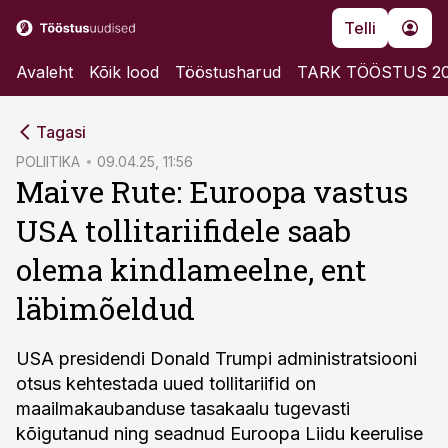
Telli
Avaleht
Kõik lood
Tööstusharud
TARK TÖÖSTUS 2
cebook
Tagasi
Twitter)
POLIITIKA
09.04.25, 11:56
Maive Rute: Euroopa vastus
kedIn
USA tollitariifidele saab
ail
olema kindlameelne, ent
k
läbimõeldud
USA presidendi Donald Trumpi administratsiooni
otsus kehtestada uued tollitariifid on
maailmakaubanduse tasakaalu tugevasti
kõigutanud ning seadnud Euroopa Liidu keerulise