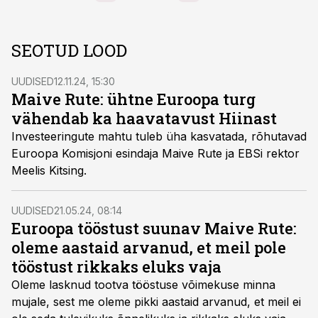
SEOTUD LOOD
UUDISED
12.11.24, 15:30
Maive Rute: ühtne Euroopa turg
vähendab ka haavatavust Hiinast
Investeeringute mahtu tuleb üha kasvatada, rõhutavad
Euroopa Komisjoni esindaja Maive Rute ja EBSi rektor
Meelis Kitsing.
UUDISED
21.05.24, 08:14
Euroopa tööstust suunav Maive Rute:
oleme aastaid arvanud, et meil pole
tööstust rikkaks eluks vaja
Oleme lasknud tootva tööstuse võimekuse minna
mujale, sest me oleme pikki aastaid arvanud, et meil ei