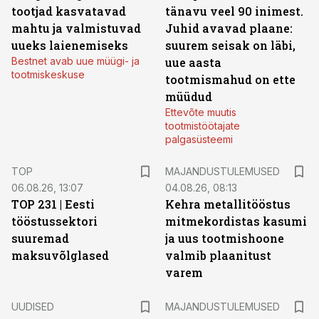
tootjad kasvatavad
tänavu veel 90 inimest.
mahtu ja valmistuvad
Juhid avavad plaane:
uueks laienemiseks
suurem seisak on läbi,
Bestnet avab uue müügi- ja
uue aasta
tootmiskeskuse
tootmismahud on ette
müüdud
Ettevõte muutis
tootmistöötajate
palgasüsteemi
TOP
MAJANDUSTULEMUSED
06.08.26, 13:07
04.08.26, 08:13
TOP 231 | Eesti
Kehra metallitööstus
tööstussektori
mitmekordistas kasumi
suuremad
ja uus tootmishoone
maksuvõlglased
valmib plaanitust
varem
UUDISED
MAJANDUSTULEMUSED