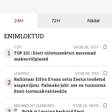
ei tähenda see ettevõtte jaoks ainult tehnilist
probleemi, vaid otsest rahalist kulu, venivaid tähtaegu
ja suuremaid riske tööohutusele.
24H
72H
Nädal
ENIMLOETUD
TOP
06.08.26, 13:07
1
TOP 231 | Eesti tööstussektori suuremad
maksuvõlglased
UUDISED
07.08.26, 11:52
Rallistaar Elfyn Evans ostis Eestis toodetud
2
aiapaviljoni. Palmako juht: see on tunnustus
Eesti tootmiskvaliteedile
MAJANDUSTULEMUSED
07.08.26, 08:00
3
Puhk ja Lausing kerkisid Eesti