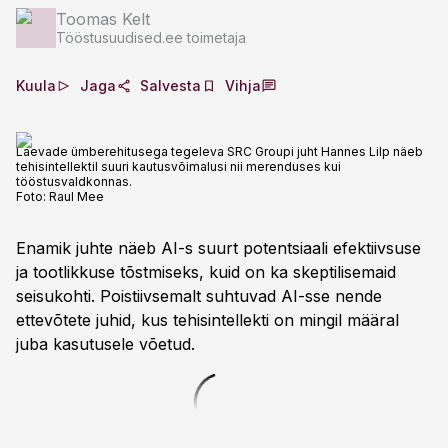
Toomas Kelt
Tööstusuudised.ee toimetaja
Kuula
Jaga
Salvesta
Vihja
Laevade ümberehitusega tegeleva SRC Groupi juht Hannes Lilp näeb
tehisintellektil suuri kautusvõimalusi nii merenduses kui
tööstusvaldkonnas.
Foto:
Raul Mee
Enamik juhte näeb AI-s suurt potentsiaali efektiivsuse
ja tootlikkuse tõstmiseks, kuid on ka skeptilisemaid
seisukohti. Poistiivsemalt suhtuvad AI-sse nende
ettevõtete juhid, kus tehisintellekti on mingil määral
juba kasutusele võetud.