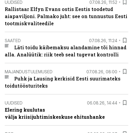
UUDISED
07.08.26, 11:52
Rallistaar Elfyn Evans ostis Eestis toodetud
aiapaviljoni. Palmako juht: see on tunnustus Eesti
tootmiskvaliteedile
SAATED
07.08.26, 11:24
Läti toidu käibemaksu alandamine tõi hinnad
alla. Analüütik: riik teeb seal tugevat kontrolli
MAJANDUSTULEMUSED
07.08.26, 08:00
Puhk ja Lausing kerkisid Eesti suurimateks
toidutöösturiteks
UUDISED
06.08.26, 14:44
Elering kuulutas
välja kriisijuhtimiskeskuse ehitushanke