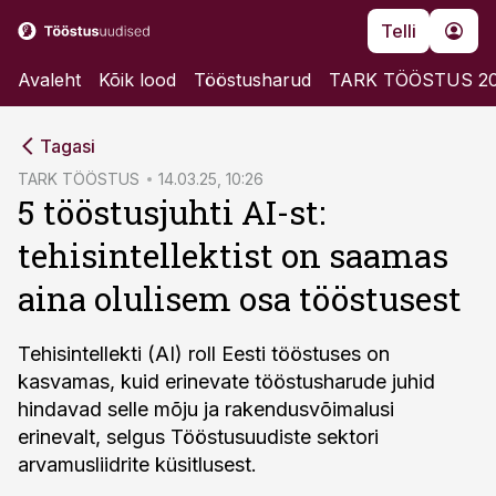
Telli
Avaleht
Kõik lood
Tööstusharud
TARK TÖÖSTUS 2
cebook
Tagasi
Twitter)
TARK TÖÖSTUS
14.03.25, 10:26
5 tööstusjuhti AI-st:
kedIn
tehisintellektist on saamas
ail
aina olulisem osa tööstusest
k
Tehisintellekti (AI) roll Eesti tööstuses on
kasvamas, kuid erinevate tööstusharude juhid
hindavad selle mõju ja rakendusvõimalusi
erinevalt, selgus Tööstusuudiste sektori
arvamusliidrite küsitlusest.