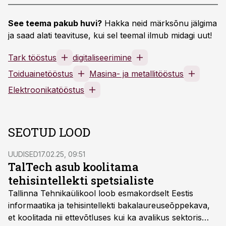
See teema pakub huvi?
Hakka neid märksõnu jälgima
ja saad alati teavituse, kui sel teemal ilmub midagi uut!
Tark tööstus
digitaliseerimine
Toiduainetööstus
Masina- ja metallitööstus
Elektroonikatööstus
SEOTUD LOOD
UUDISED
17.02.25, 09:51
TalTech asub koolitama
tehisintellekti spetsialiste
Tallinna Tehnikaülikool loob esmakordselt Eestis
informaatika ja tehisintellekti bakalaureuseõppekava,
et koolitada nii ettevõtluses kui ka avalikus sektoris