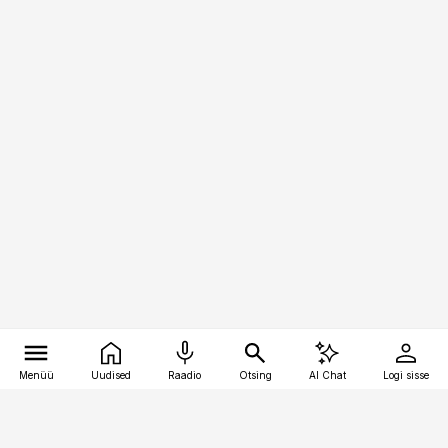
Menüü
Uudised
Raadio
Otsing
AI Chat
Logi sisse