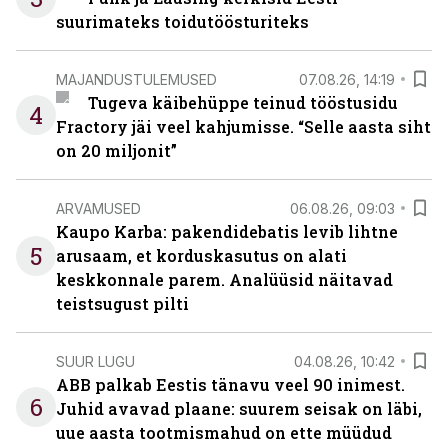
suurimateks toidutöösturiteks
MAJANDUSTULEMUSED
07.08.26, 14:19
Tugeva käibehüppe teinud tööstusidu
4
Fractory jäi veel kahjumisse. “Selle aasta siht
on 20 miljonit”
ARVAMUSED
06.08.26, 09:03
Kaupo Karba: pakendidebatis levib lihtne
5
arusaam, et korduskasutus on alati
keskkonnale parem. Analüüsid näitavad
teistsugust pilti
SUUR LUGU
04.08.26, 10:42
ABB palkab Eestis tänavu veel 90 inimest.
6
Juhid avavad plaane: suurem seisak on läbi,
uue aasta tootmismahud on ette müüdud