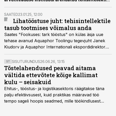
lahenduse, mis kontrollib pakendite etikettide
vastavust kvaliteedistandarditele.
SAATED
23.01.25, 12:00
Lihatööstuse juht: tehisintellektile
tasub tootmises võimalus anda
Saates "Fookuses: tark tööstus" on külas äsja uue
tehase avanud Aquaphor Toolingu tegevjuht Janek
Kiudorv ja Aquaphor Internationali ekspordidirektor
Anu Hännikäinen. Lisaks on külas tehast laiendav ja
mullu edukalt tehisintellekti juurutanud Nõo
SISUTURUNDUS
26.06.26, 13:15
ST
Lihatööstuse juht Ragnar Loova.
Tõstelahendused peavad aitama
vältida ettevõtete kõige kallimat
kulu – seisakuid
Ehitus-, tööstus- ja logistikasektoris räägitakse täna
palju efektiivsusest, kuid praktikas määravad töö
tempo sageli hoopis seadmed, mille töökindlusest
sõltub kogu objekti või tootmise sujuvus. Kui tõstuk
seisab, töö katkeb või masin ei vasta töötingimustele,