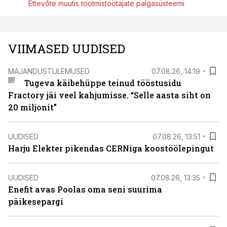
Ettevõte muutis tootmistöötajate palgasüsteemi
VIIMASED UUDISED
MAJANDUSTULEMUSED
07.08.26, 14:19
Tugeva käibehüppe teinud tööstusidu
Fractory jäi veel kahjumisse. “Selle aasta siht on
20 miljonit”
UUDISED
07.08.26, 13:51
Harju Elekter pikendas CERNiga koostöölepingut
UUDISED
07.08.26, 13:35
Enefit avas Poolas oma seni suurima
päikesepargi