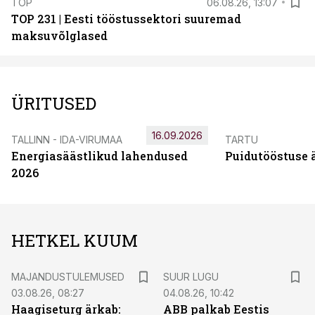
TOP
06.08.26, 13:07
TOP 231 | Eesti tööstussektori suuremad
maksuvõlglased
ÜRITUSED
16.09.2026
TALLINN - IDA-VIRUMAA
TARTU
Energiasäästlikud lahendused
Puidutööstuse 
2026
HETKEL KUUM
MAJANDUSTULEMUSED
SUUR LUGU
03.08.26, 08:27
04.08.26, 10:42
Haagiseturg ärkab:
ABB palkab Eestis