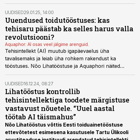
üha enam vajatud AI spetsialiste.
UUDISED
29.01.25, 14:00
Uuendused toidutööstuses: kas
tehisaru päästab ka selles harus valla
revolutsiooni?
Aquaphor: AI osas veel jälgime arenguid.
Tehisintellekt (AI) muutub igapäevaelus üha
tavalisemaks ja leiab üha rohkem rakendust ka
tööstuses. Nõo Lihatööstuse ja Aquaphori näited
näitavad, kuidas ettevõtted neid võimalusi ja
väljakutseid lahendavad.
UUDISED
16.12.24, 08:27
Lihatööstus kontrollib
tehisintellektiga toodete märgistuse
vastavust nõuetele. “Uuel aastal
töötab AI täismahus”
Nõo Lihatööstus võttis Eesti toiduainetööstuse
ettevõtetest esimesena kasutusele Tartu Ülikooli
arvutiteaduse instituudi arendatud tehisintellekti