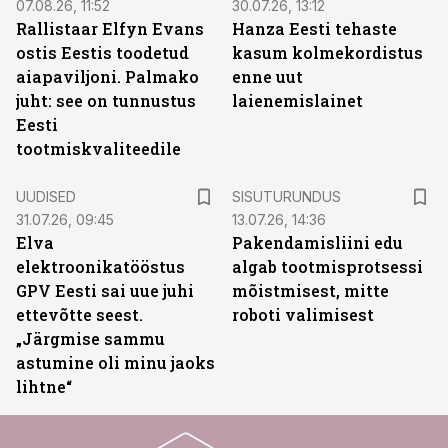
07.08.26, 11:52
30.07.26, 13:12
Rallistaar Elfyn Evans
Hanza Eesti tehaste
ostis Eestis toodetud
kasum kolmekordistus
aiapaviljoni. Palmako
enne uut
juht: see on tunnustus
laienemislainet
Eesti
tootmiskvaliteedile
ST
UUDISED
SISUTURUNDUS
31.07.26, 09:45
13.07.26, 14:36
Elva
Pakendamisliini edu
elektroonikatööstus
algab tootmisprotsessi
GPV Eesti sai uue juhi
mõistmisest, mitte
ettevõtte seest.
roboti valimisest
„Järgmise sammu
astumine oli minu jaoks
lihtne“