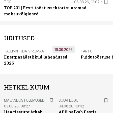
TOP
06.08.26, 13:07
TOP 231 | Eesti tööstussektori suuremad
maksuvõlglased
ÜRITUSED
16.09.2026
TALLINN - IDA-VIRUMAA
TARTU
Energiasäästlikud lahendused
Puidutööstuse 
2026
HETKEL KUUM
MAJANDUSTULEMUSED
SUUR LUGU
03.08.26, 08:27
04.08.26, 10:42
Haagiseturg ärkab:
ABB palkab Eestis