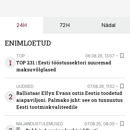
ning partnerit ei valita enam ainult tootmisvõimekuse
või hinnakirja järgi.
24H
72H
Nädal
ENIMLOETUD
TOP
06.08.26, 13:07
1
TOP 231 | Eesti tööstussektori suuremad
maksuvõlglased
UUDISED
07.08.26, 11:52
Rallistaar Elfyn Evans ostis Eestis toodetud
2
aiapaviljoni. Palmako juht: see on tunnustus
Eesti tootmiskvaliteedile
MAJANDUSTULEMUSED
07.08.26, 08:00