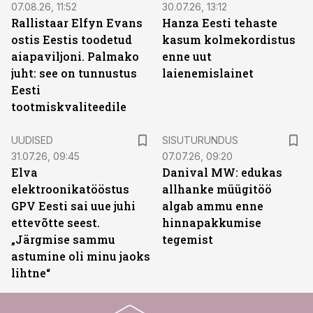
07.08.26, 11:52
30.07.26, 13:12
Rallistaar Elfyn Evans
Hanza Eesti tehaste
ostis Eestis toodetud
kasum kolmekordistus
aiapaviljoni. Palmako
enne uut
juht: see on tunnustus
laienemislainet
Eesti
tootmiskvaliteedile
ST
UUDISED
SISUTURUNDUS
31.07.26, 09:45
07.07.26, 09:20
Elva
Danival MW: edukas
elektroonikatööstus
allhanke müügitöö
GPV Eesti sai uue juhi
algab ammu enne
ettevõtte seest.
hinnapakkumise
„Järgmise sammu
tegemist
astumine oli minu jaoks
lihtne“