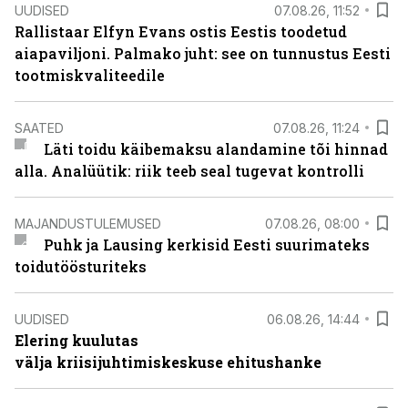
UUDISED
07.08.26, 11:52
Rallistaar Elfyn Evans ostis Eestis toodetud
aiapaviljoni. Palmako juht: see on tunnustus Eesti
tootmiskvaliteedile
SAATED
07.08.26, 11:24
Läti toidu käibemaksu alandamine tõi hinnad
alla. Analüütik: riik teeb seal tugevat kontrolli
MAJANDUSTULEMUSED
07.08.26, 08:00
Puhk ja Lausing kerkisid Eesti suurimateks
toidutöösturiteks
UUDISED
06.08.26, 14:44
Elering kuulutas
välja kriisijuhtimiskeskuse ehitushanke