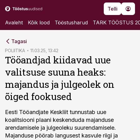
Telli
Avaleht
Kõik lood
Tööstusharud
TARK TÖÖSTUS 2
cebook
Tagasi
Twitter)
POLIITIKA
11.03.25, 13:42
Tööandjad kiidavad uue
kedIn
valitsuse suuna heaks:
ail
majandus ja julgeolek on
k
õiged fookused
Eesti Tööandjate Keskliit tunnustab uue
koalitsiooni plaani keskenduda majanduse
arendamisele ja julgeoleku suurendamisele.
Majanduse pöörab langusest kasvule riigi ja