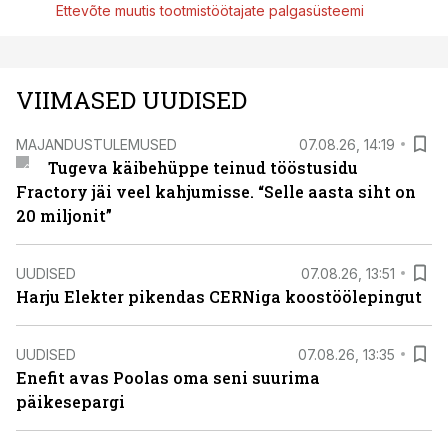
Ettevõte muutis tootmistöötajate palgasüsteemi
VIIMASED UUDISED
MAJANDUSTULEMUSED
07.08.26, 14:19
Tugeva käibehüppe teinud tööstusidu
Fractory jäi veel kahjumisse. “Selle aasta siht on
20 miljonit”
UUDISED
07.08.26, 13:51
Harju Elekter pikendas CERNiga koostöölepingut
UUDISED
07.08.26, 13:35
Enefit avas Poolas oma seni suurima
päikesepargi