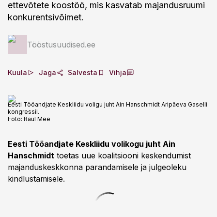
ettevõtete koostöö, mis kasvatab majandusruumi
konkurentsivõimet.
Tööstusuudised.ee
Kuula
Jaga
Salvesta
Vihja
Eesti Tööandjate Keskliidu voligu juht Ain Hanschmidt Äripäeva Gaselli
kongressil.
Foto:
Raul Mee
Eesti Tööandjate Keskliidu volikogu juht Ain
Hanschmidt
toetas uue koalitsiooni keskendumist
majanduskeskkonna parandamisele ja julgeoleku
kindlustamisele.