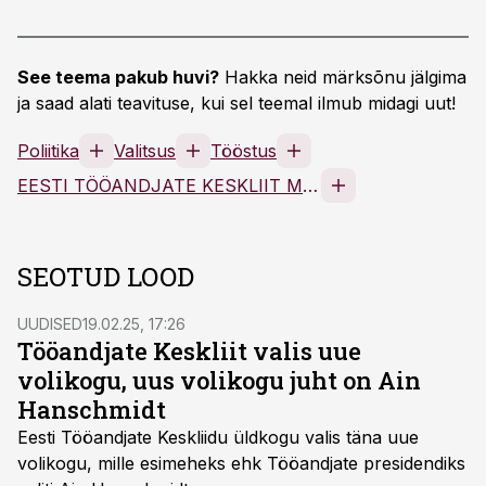
See teema pakub huvi?
Hakka neid märksõnu jälgima
ja saad alati teavituse, kui sel teemal ilmub midagi uut!
Poliitika
Valitsus
Tööstus
EESTI TÖÖANDJATE KESKLIIT MTÜ
SEOTUD LOOD
UUDISED
19.02.25, 17:26
Tööandjate Keskliit valis uue
volikogu, uus volikogu juht on Ain
Hanschmidt
Eesti Tööandjate Keskliidu üldkogu valis täna uue
volikogu, mille esimeheks ehk Tööandjate presidendiks