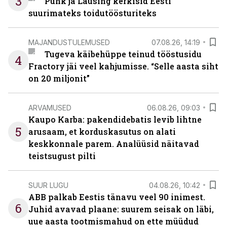
3
Puhk ja Lausing kerkisid Eesti
suurimateks toidutöösturiteks
MAJANDUSTULEMUSED
07.08.26, 14:19
Tugeva käibehüppe teinud tööstusidu
4
Fractory jäi veel kahjumisse. “Selle aasta siht
on 20 miljonit”
ARVAMUSED
06.08.26, 09:03
Kaupo Karba: pakendidebatis levib lihtne
5
arusaam, et korduskasutus on alati
keskkonnale parem. Analüüsid näitavad
teistsugust pilti
SUUR LUGU
04.08.26, 10:42
ABB palkab Eestis tänavu veel 90 inimest.
6
Juhid avavad plaane: suurem seisak on läbi,
uue aasta tootmismahud on ette müüdud