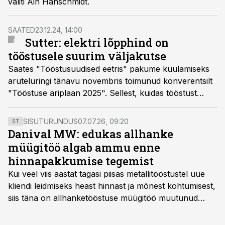
valiti Ain Hanschmidt.
SAATED
23.12.24, 14:00
Sutter: elektri lõpphind on
tööstusele suurim väljakutse
Saates "Tööstusuudised eetris" pakume kuulamiseks
aruteluringi tänavu novembris toimunud konverentsilt
"Tööstuse äriplaan 2025". Sellest, kuidas tööstust
majanduskasvu saavutamiseks paremini ära kasutada,
vestlevad Incapi president Otto Pukk, Eesti Tööandjate
SISUTURUNDUS
07.07.26, 09:20
ST
Keskliidu juht Hando Sutter, rahvusvahelise äri ekspert
Danival MW: edukas allhanke
Birgit Linnamäe ning majandus- ja
müügitöö algab ammu enne
kommunikatsiooniministeeriumi tööstusvaldkonna juht
hinnapakkumise tegemist
Kaspar Peek. Vestlust juhib Urmas Vaino.
Kui veel viis aastat tagasi piisas metallitööstustel uue
kliendi leidmiseks heast hinnast ja mõnest kohtumisest,
siis täna on allhanketööstuse müügitöö muutunud
märksa pikemaks ja süsteemsemaks. Konkurents on
kasvanud, kliendid kaaluvad otsuseid põhjalikumalt