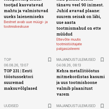
tootjad kasvatavad
tänavu veel 90 inimest.
mahtu ja valmistuvad
Juhid avavad plaane:
uueks laienemiseks
suurem seisak on läbi,
Bestnet avab uue müügi- ja
uue aasta
tootmiskeskuse
tootmismahud on ette
müüdud
Ettevõte muutis
tootmistöötajate
palgasüsteemi
TOP
MAJANDUSTULEMUSED
06.08.26, 13:07
04.08.26, 08:13
TOP 231 | Eesti
Kehra metallitööstus
tööstussektori
mitmekordistas kasumi
suuremad
ja uus tootmishoone
maksuvõlglased
valmib plaanitust
varem
UUDISED
MAJANDUSTULEMUSED