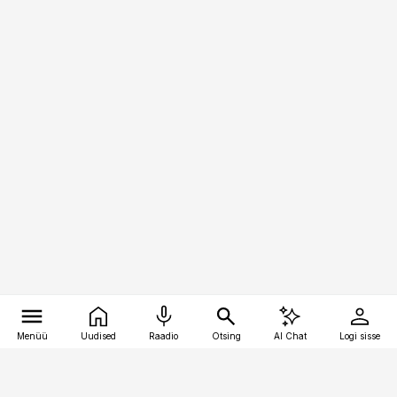
Menüü
Uudised
Raadio
Otsing
AI Chat
Logi sisse