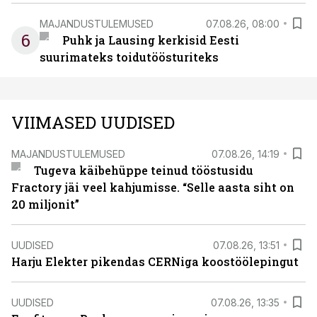
MAJANDUSTULEMUSED
07.08.26, 08:00
6
Puhk ja Lausing kerkisid Eesti
suurimateks toidutöösturiteks
VIIMASED UUDISED
MAJANDUSTULEMUSED
07.08.26, 14:19
Tugeva käibehüppe teinud tööstusidu
Fractory jäi veel kahjumisse. “Selle aasta siht on
20 miljonit”
UUDISED
07.08.26, 13:51
Harju Elekter pikendas CERNiga koostöölepingut
UUDISED
07.08.26, 13:35