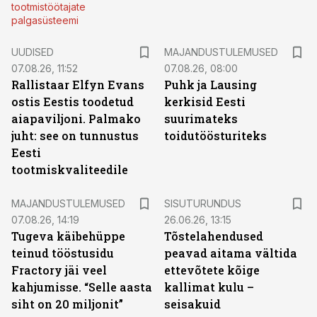
tootmistöötajate
palgasüsteemi
UUDISED
MAJANDUSTULEMUSED
07.08.26, 11:52
07.08.26, 08:00
Rallistaar Elfyn Evans
Puhk ja Lausing
ostis Eestis toodetud
kerkisid Eesti
aiapaviljoni. Palmako
suurimateks
juht: see on tunnustus
toidutöösturiteks
Eesti
tootmiskvaliteedile
ST
MAJANDUSTULEMUSED
SISUTURUNDUS
07.08.26, 14:19
26.06.26, 13:15
Tugeva käibehüppe
Tõstelahendused
teinud tööstusidu
peavad aitama vältida
Fractory jäi veel
ettevõtete kõige
kahjumisse. “Selle aasta
kallimat kulu –
siht on 20 miljonit”
seisakuid