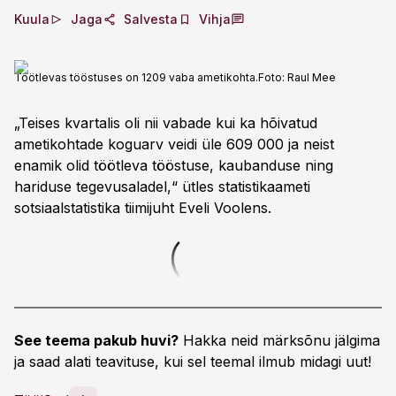
Kuula
Jaga
Salvesta
Vihja
Töötlevas tööstuses on 1209 vaba ametikohta.
Foto:
Raul Mee
„Teises kvartalis oli nii vabade kui ka hõivatud
ametikohtade koguarv veidi üle 609 000 ja neist
enamik olid töötleva tööstuse, kaubanduse ning
hariduse tegevusaladel,“ ütles statistikaameti
sotsiaalstatistika tiimijuht Eveli Voolens.
See teema pakub huvi?
Hakka neid märksõnu jälgima
ja saad alati teavituse, kui sel teemal ilmub midagi uut!