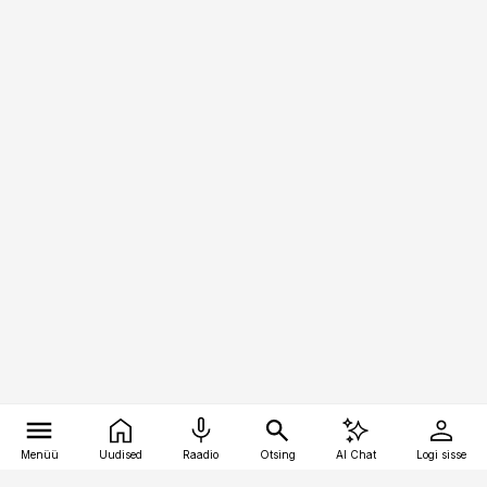
Menüü
Uudised
Raadio
Otsing
AI Chat
Logi sisse