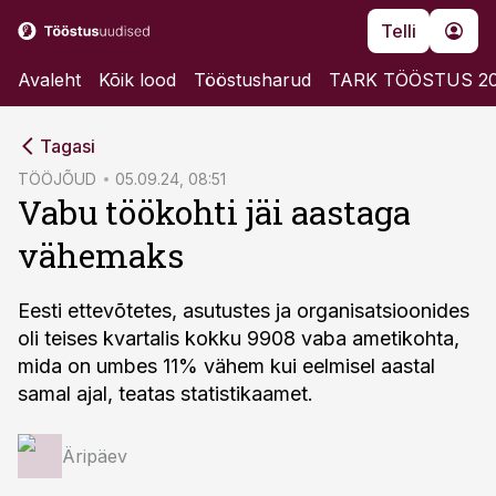
Telli
Avaleht
Kõik lood
Tööstusharud
TARK TÖÖSTUS 2
cebook
Tagasi
Twitter)
TÖÖJÕUD
05.09.24, 08:51
Vabu töökohti jäi aastaga
kedIn
vähemaks
ail
k
Eesti ettevõtetes, asutustes ja organisatsioonides
oli teises kvartalis kokku 9908 vaba ametikohta,
mida on umbes 11% vähem kui eelmisel aastal
samal ajal, teatas statistikaamet.
Äripäev