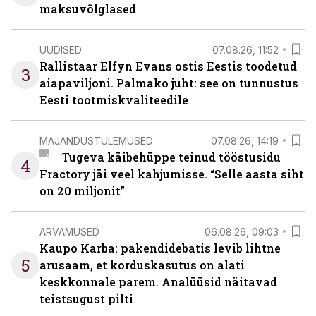
maksuvõlglased
UUDISED
07.08.26, 11:52
Rallistaar Elfyn Evans ostis Eestis toodetud
3
aiapaviljoni. Palmako juht: see on tunnustus
Eesti tootmiskvaliteedile
MAJANDUSTULEMUSED
07.08.26, 14:19
Tugeva käibehüppe teinud tööstusidu
4
Fractory jäi veel kahjumisse. “Selle aasta siht
on 20 miljonit”
ARVAMUSED
06.08.26, 09:03
Kaupo Karba: pakendidebatis levib lihtne
5
arusaam, et korduskasutus on alati
keskkonnale parem. Analüüsid näitavad
teistsugust pilti