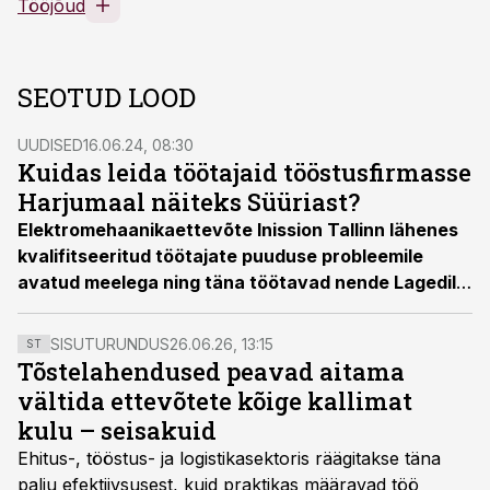
Tööjõud
SEOTUD LOOD
UUDISED
16.06.24, 08:30
Kuidas leida töötajaid tööstusfirmasse
Harjumaal näiteks Süüriast?
Elektromehaanikaettevõte Inission Tallinn lähenes
kvalifitseeritud töötajate puuduse probleemile
avatud meelega ning täna töötavad nende Lagedil
asuvas tehases eesti-, vene- ja ukrainakeelsete
inimeste kõrval töötajad, kes on pärit Egiptusest,
SISUTURUNDUS
26.06.26, 13:15
ST
Jeemenist, Iraagist, Süüriast ja Sudaanist.
Tõstelahendused peavad aitama
vältida ettevõtete kõige kallimat
kulu – seisakuid
Ehitus-, tööstus- ja logistikasektoris räägitakse täna
palju efektiivsusest, kuid praktikas määravad töö