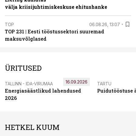
välja kriisijuhtimiskeskuse ehitushanke
TOP
06.08.26, 13:07
TOP 231 | Eesti tööstussektori suuremad
maksuvõlglased
ÜRITUSED
16.09.2026
TALLINN - IDA-VIRUMAA
TARTU
Energiasäästlikud lahendused
Puidutööstuse 
2026
HETKEL KUUM