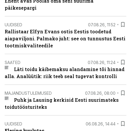
Enefit avas Poolas oma seni suurima
päikesepargi
UUDISED
07.08.26, 11:52
Rallistaar Elfyn Evans ostis Eestis toodetud
aiapaviljoni. Palmako juht: see on tunnustus Eesti
tootmiskvaliteedile
SAATED
07.08.26, 11:24
Läti toidu käibemaksu alandamine tõi hinnad
alla. Analüütik: riik teeb seal tugevat kontrolli
MAJANDUSTULEMUSED
07.08.26, 08:00
Puhk ja Lausing kerkisid Eesti suurimateks
toidutöösturiteks
UUDISED
06.08.26, 14:44
Elering kuulutas