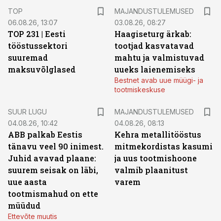
TOP
MAJANDUSTULEMUSED
06.08.26, 13:07
03.08.26, 08:27
TOP 231 | Eesti
Haagiseturg ärkab:
tööstussektori
tootjad kasvatavad
suuremad
mahtu ja valmistuvad
maksuvõlglased
uueks laienemiseks
Bestnet avab uue müügi- ja
tootmiskeskuse
SUUR LUGU
MAJANDUSTULEMUSED
04.08.26, 10:42
04.08.26, 08:13
ABB palkab Eestis
Kehra metallitööstus
tänavu veel 90 inimest.
mitmekordistas kasumi
Juhid avavad plaane:
ja uus tootmishoone
suurem seisak on läbi,
valmib plaanitust
uue aasta
varem
tootmismahud on ette
müüdud
Ettevõte muutis