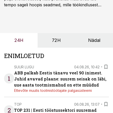
tempo sageli hoopis seadmed, mille töökindlusest
sõltub kogu objekti või tootmise sujuvus. Kui tõstuk
seisab, töö katkeb või masin ei vasta töötingimustele,
ei tähenda see ettevõtte jaoks ainult tehnilist
probleemi, vaid otsest rahalist kulu, venivaid tähtaegu
ja suuremaid riske tööohutusele.
24H
72H
Nädal
ENIMLOETUD
SUUR LUGU
04.08.26, 10:42
ABB palkab Eestis tänavu veel 90 inimest.
1
Juhid avavad plaane: suurem seisak on läbi,
uue aasta tootmismahud on ette müüdud
Ettevõte muutis tootmistöötajate palgasüsteemi
TOP
06.08.26, 13:07
2
TOP 231 | Eesti tööstussektori suuremad