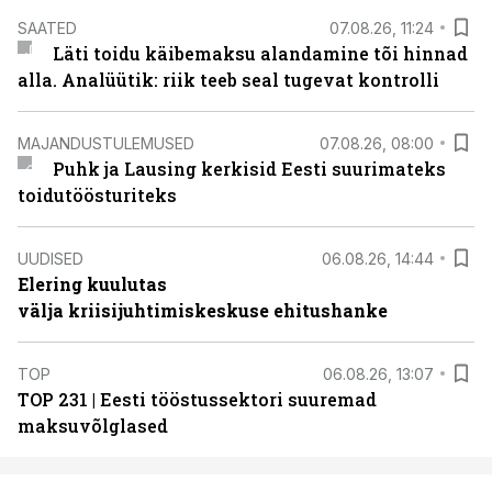
SAATED
07.08.26, 11:24
Läti toidu käibemaksu alandamine tõi hinnad
alla. Analüütik: riik teeb seal tugevat kontrolli
MAJANDUSTULEMUSED
07.08.26, 08:00
Puhk ja Lausing kerkisid Eesti suurimateks
toidutöösturiteks
UUDISED
06.08.26, 14:44
Elering kuulutas
välja kriisijuhtimiskeskuse ehitushanke
TOP
06.08.26, 13:07
TOP 231 | Eesti tööstussektori suuremad
maksuvõlglased