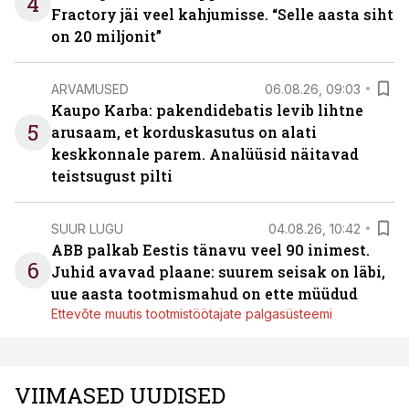
4
Fractory jäi veel kahjumisse. “Selle aasta siht
on 20 miljonit”
ARVAMUSED
06.08.26, 09:03
Kaupo Karba: pakendidebatis levib lihtne
5
arusaam, et korduskasutus on alati
keskkonnale parem. Analüüsid näitavad
teistsugust pilti
SUUR LUGU
04.08.26, 10:42
ABB palkab Eestis tänavu veel 90 inimest.
6
Juhid avavad plaane: suurem seisak on läbi,
uue aasta tootmismahud on ette müüdud
Ettevõte muutis tootmistöötajate palgasüsteemi
VIIMASED UUDISED