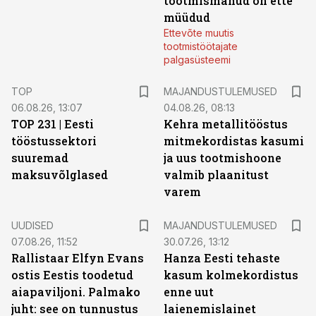
tootmismahud on ette
müüdud
Ettevõte muutis
tootmistöötajate
palgasüsteemi
TOP
MAJANDUSTULEMUSED
06.08.26, 13:07
04.08.26, 08:13
TOP 231 | Eesti
Kehra metallitööstus
tööstussektori
mitmekordistas kasumi
suuremad
ja uus tootmishoone
maksuvõlglased
valmib plaanitust
varem
UUDISED
MAJANDUSTULEMUSED
07.08.26, 11:52
30.07.26, 13:12
Rallistaar Elfyn Evans
Hanza Eesti tehaste
ostis Eestis toodetud
kasum kolmekordistus
aiapaviljoni. Palmako
enne uut
juht: see on tunnustus
laienemislainet