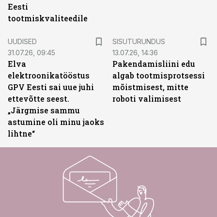
Eesti
tootmiskvaliteedile
ST
UUDISED
SISUTURUNDUS
31.07.26, 09:45
13.07.26, 14:36
Elva
Pakendamisliini edu
elektroonikatööstus
algab tootmisprotsessi
GPV Eesti sai uue juhi
mõistmisest, mitte
ettevõtte seest.
roboti valimisest
„Järgmise sammu
astumine oli minu jaoks
lihtne“