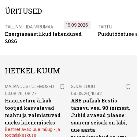
ÜRITUSED
16.09.2026
TALLINN - IDA-VIRUMAA
TARTU
Energiasäästlikud lahendused
Puidutööstuse 
2026
HETKEL KUUM
MAJANDUSTULEMUSED
SUUR LUGU
03.08.26, 08:27
04.08.26, 10:42
Haagiseturg ärkab:
ABB palkab Eestis
tootjad kasvatavad
tänavu veel 90 inimest.
mahtu ja valmistuvad
Juhid avavad plaane:
uueks laienemiseks
suurem seisak on läbi,
Bestnet avab uue müügi- ja
uue aasta
tootmiskeskuse