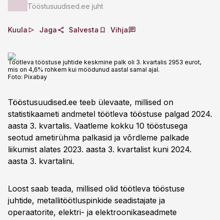
Tööstusuudised.ee juht
Kuula
Jaga
Salvesta
Vihja
Töötleva tööstuse juhtide keskmine palk oli 3. kvartalis 2953 eurot,
mis on 4,6% rohkem kui möödunud aastal samal ajal.
Foto:
Pixabay
Tööstusuudised.ee teeb ülevaate, millised on
statistikaameti andmetel töötleva tööstuse palgad 2024.
aasta 3. kvartalis. Vaatleme kokku 10 tööstusega
seotud ametirühma palkasid ja võrdleme palkade
liikumist alates 2023. aasta 3. kvartalist kuni 2024.
aasta 3. kvartalini.
Loost saab teada, millised olid töötleva tööstuse
juhtide, metallitöötluspinkide seadistajate ja
operaatorite, elektri- ja elektroonikaseadmete