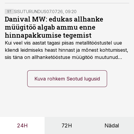
seotud ametirühma palkasid ja võrdleme palkade
liikumist alates 2022. aasta 4. kvartalist kuni 2023.
SISUTURUNDUS
07.07.26, 09:20
ST
aasta 4. kvartalini.
Danival MW: edukas allhanke
müügitöö algab ammu enne
hinnapakkumise tegemist
Kui veel viis aastat tagasi piisas metallitööstustel uue
kliendi leidmiseks heast hinnast ja mõnest kohtumisest,
siis täna on allhanketööstuse müügitöö muutunud
märksa pikemaks ja süsteemsemaks. Konkurents on
kasvanud, kliendid kaaluvad otsuseid põhjalikumalt
ning partnerit ei valita enam ainult tootmisvõimekuse
Kuva rohkem Seotud lugusid
või hinnakirja järgi.
24H
72H
Nädal