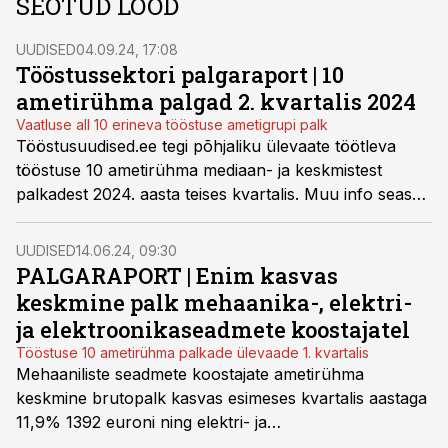
SEOTUD LOOD
UUDISED
04.09.24, 17:08
Tööstussektori palgaraport | 10
ametirühma palgad 2. kvartalis 2024
Vaatluse all 10 erineva tööstuse ametigrupi palk
Tööstusuudised.ee tegi põhjaliku ülevaate töötleva
tööstuse 10 ametirühma mediaan- ja keskmistest
palkadest 2024. aasta teises kvartalis. Muu info seas
selgus ka suur sooline palgalõhe - meessoost
tööstusjuhid teenivad naistest ligi 33% enam.
UUDISED
14.06.24, 09:30
PALGARAPORT | Enim kasvas
keskmine palk mehaanika-, elektri-
ja elektroonikaseadmete koostajatel
Tööstuse 10 ametirühma palkade ülevaade 1. kvartalis
Mehaaniliste seadmete koostajate ametirühma
keskmine brutopalk kasvas esimeses kvartalis aastaga
11,9% 1392 euroni ning elektri- ja
elektroonikaseadmete koostajatel 11,5% 1239 euroni.