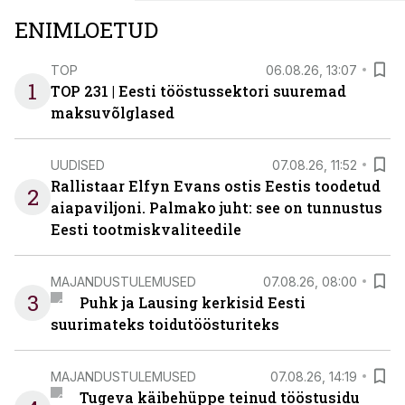
ENIMLOETUD
TOP
06.08.26, 13:07
1
TOP 231 | Eesti tööstussektori suuremad
maksuvõlglased
UUDISED
07.08.26, 11:52
Rallistaar Elfyn Evans ostis Eestis toodetud
2
aiapaviljoni. Palmako juht: see on tunnustus
Eesti tootmiskvaliteedile
MAJANDUSTULEMUSED
07.08.26, 08:00
3
Puhk ja Lausing kerkisid Eesti
suurimateks toidutöösturiteks
MAJANDUSTULEMUSED
07.08.26, 14:19
Tugeva käibehüppe teinud tööstusidu