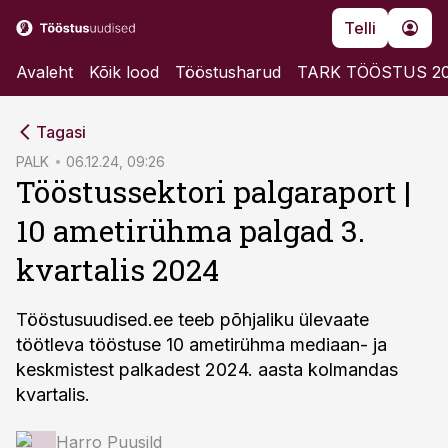
Telli
Avaleht
Kõik lood
Tööstusharud
TARK TÖÖSTUS 2
cebook
Tagasi
Twitter)
PALK
06.12.24, 09:26
Tööstussektori palgaraport |
kedIn
10 ametirühma palgad 3.
ail
kvartalis 2024
k
Tööstusuudised.ee teeb põhjaliku ülevaate
töötleva tööstuse 10 ametirühma mediaan- ja
keskmistest palkadest 2024. aasta kolmandas
kvartalis.
Harro Puusild