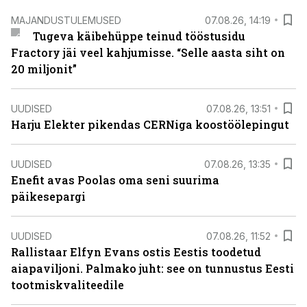
MAJANDUSTULEMUSED
07.08.26, 14:19
Tugeva käibehüppe teinud tööstusidu
Fractory jäi veel kahjumisse. “Selle aasta siht on
20 miljonit”
UUDISED
07.08.26, 13:51
Harju Elekter pikendas CERNiga koostöölepingut
UUDISED
07.08.26, 13:35
Enefit avas Poolas oma seni suurima
päikesepargi
UUDISED
07.08.26, 11:52
Rallistaar Elfyn Evans ostis Eestis toodetud
aiapaviljoni. Palmako juht: see on tunnustus Eesti
tootmiskvaliteedile