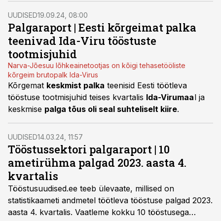
UUDISED
19.09.24, 08:00
Palgaraport | Eesti kõrgeimat palka
teenivad Ida-Viru tööstuste
tootmisjuhid
Narva-Jõesuu lõhkeainetootjas on kõigi tehasetööliste
kõrgeim brutopalk Ida-Virus
Kõrgemat
keskmist palka
teenisid Eesti töötleva
tööstuse tootmisjuhid teises kvartalis
Ida-Virumaa
l ja
keskmise
palga tõus oli seal suhteliselt kiire
.
UUDISED
14.03.24, 11:57
Tööstussektori palgaraport | 10
ametirühma palgad 2023. aasta 4.
kvartalis
Tööstusuudised.ee teeb ülevaate, millised on
statistikaameti andmetel töötleva tööstuse palgad 2023.
aasta 4. kvartalis. Vaatleme kokku 10 tööstusega