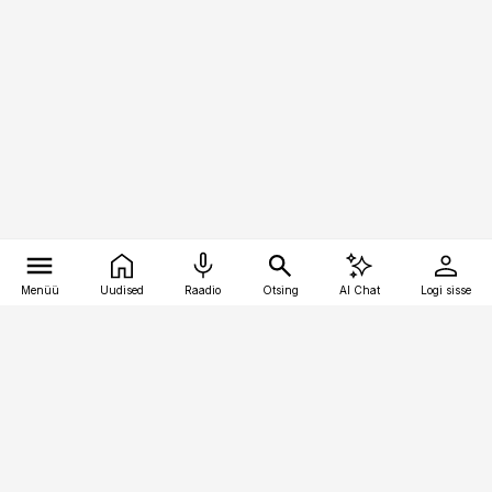
Menüü
Uudised
Raadio
Otsing
AI Chat
Logi sisse
Vana-Lõuna 39/1, 19094 Tallinn
(+372) 667 0111
toostusuudised@toostusuudised.ee