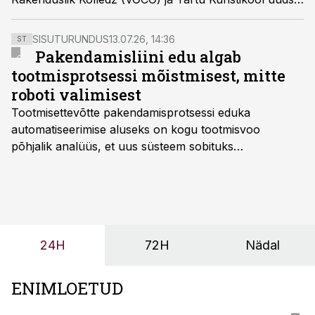
kestlike tehnoloogiate keskhariduse õppekava, kus
õpe toimub tööelule sarnastes tiimides.
SISUTURUNDUS
13.07.26, 14:36
ST
Pakendamisliini edu algab
tootmisprotsessi mõistmisest, mitte
roboti valimisest
Tootmisettevõtte pakendamisprotsessi eduka
automatiseerimise aluseks on kogu tootmisvoo
põhjalik analüüs, et uus süsteem sobituks
olemasolevasse keskkonda, aitaks vähendada
tööjõuvajadust ning oleks valmis ka ettevõtte
tulevasteks arenguteks. Lihtsalt roboti lisamine
enamasti oodatud tulemust ei too, nendib tootmise ja
tööstuse automatiseerimislahenduste arendaja Smitech
24H
72H
Nädal
OÜ tegevjuht Sander Mitendorf.
ENIMLOETUD