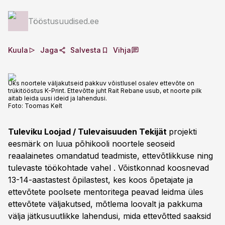
Tööstusuudised.ee
Kuula
Jaga
Salvesta
Vihja
Üks noortele väljakutseid pakkuv võistlusel osalev ettevõte on
trükitööstus K-Print. Ettevõtte juht Rait Rebane usub, et noorte pilk
aitab leida uusi ideid ja lahendusi.
Foto:
Toomas Kelt
Tuleviku Loojad / Tulevaisuuden Tekijät
projekti
eesmärk on luua põhikooli noortele seoseid
reaalainetes omandatud teadmiste, ettevõtlikkuse ning
tulevaste töökohtade vahel . Võistkonnad koosnevad
13-14-aastastest õpilastest, kes koos õpetajate ja
ettevõtete poolsete mentoritega peavad leidma üles
ettevõtete väljakutsed, mõtlema loovalt ja pakkuma
välja jätkusuutlikke lahendusi, mida ettevõtted saaksid