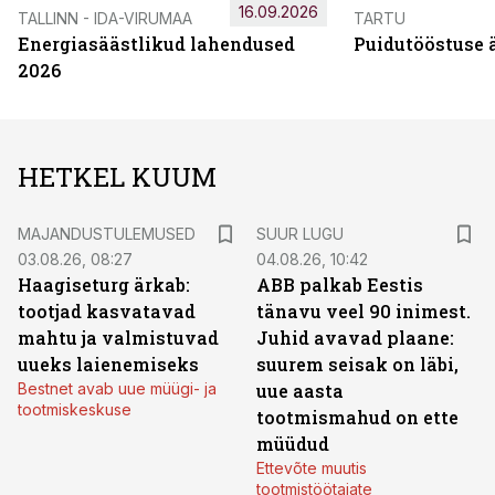
16.09.2026
TALLINN - IDA-VIRUMAA
TARTU
Energiasäästlikud lahendused
Puidutööstuse 
2026
HETKEL KUUM
MAJANDUSTULEMUSED
SUUR LUGU
03.08.26, 08:27
04.08.26, 10:42
Haagiseturg ärkab:
ABB palkab Eestis
tootjad kasvatavad
tänavu veel 90 inimest.
mahtu ja valmistuvad
Juhid avavad plaane:
uueks laienemiseks
suurem seisak on läbi,
Bestnet avab uue müügi- ja
uue aasta
tootmiskeskuse
tootmismahud on ette
müüdud
Ettevõte muutis
tootmistöötajate