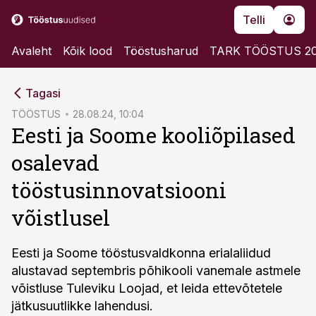
Telli
Avaleht
Kõik lood
Tööstusharud
TARK TÖÖSTUS 2
cebook
Tagasi
Twitter)
TÖÖSTUS
28.08.24, 10:04
Eesti ja Soome kooliõpilased
kedIn
osalevad
ail
tööstusinnovatsiooni
k
võistlusel
Eesti ja Soome tööstusvaldkonna erialaliidud
alustavad septembris põhikooli vanemale astmele
võistluse Tuleviku Loojad, et leida ettevõtetele
jätkusuutlikke lahendusi.