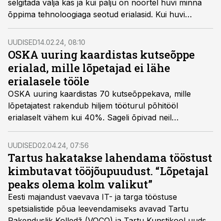
selgitada välja kas ja kui palju on noortel huvi minna
õppima tehnoloogiaga seotud erialasid. Kui huvi
tehnoloogiasektori vastu on varasematel aastatel
järjepidevalt tõusnud või püsinud samal tasemel, siis
UUDISED
14.02.24, 08:10
sel aastal on see languses.
OSKA uuring kaardistas kutseõppe
erialad, mille lõpetajad ei lähe
erialasele tööle
OSKA uuring kaardistas 70 kutseõppekava, mille
lõpetajatest rakendub hiljem tööturul põhitööl
erialaselt vähem kui 40%. Sageli õpivad neil
õppekavadel täiskasvanud, ent on ka n-ö noorte
erialasid, kuhu lõpetamise järel tööle ei minda, selgub
UUDISED
02.04.24, 07:56
värskest OSKA uuringust.
Tartus hakatakse lahendama tööstust
kimbutavat tööjõupuudust. “Lõpetajal
peaks olema kolm valikut”
Eesti majandust vaevava IT- ja targa tööstuse
spetsialistide põua leevendamiseks avavad Tartu
Rakenduslik Kolledž (VOCO) ja Tartu Kunstikool uudse