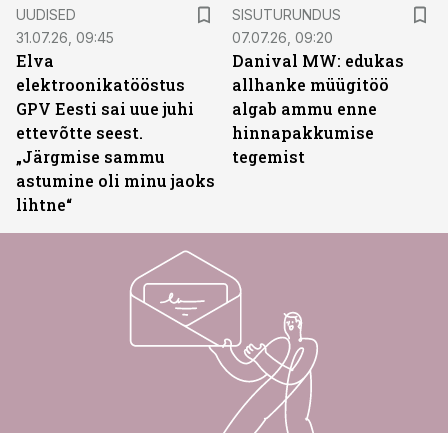
ST
UUDISED
SISUTURUNDUS
31.07.26, 09:45
07.07.26, 09:20
Elva
Danival MW: edukas
elektroonikatööstus
allhanke müügitöö
GPV Eesti sai uue juhi
algab ammu enne
ettevõtte seest.
hinnapakkumise
„Järgmise sammu
tegemist
astumine oli minu jaoks
lihtne“