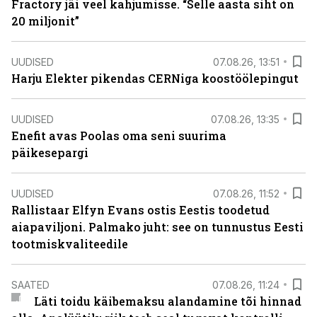
Fractory jäi veel kahjumisse. “Selle aasta siht on
20 miljonit”
UUDISED
07.08.26, 13:51
Harju Elekter pikendas CERNiga koostöölepingut
UUDISED
07.08.26, 13:35
Enefit avas Poolas oma seni suurima
päikesepargi
UUDISED
07.08.26, 11:52
Rallistaar Elfyn Evans ostis Eestis toodetud
aiapaviljoni. Palmako juht: see on tunnustus Eesti
tootmiskvaliteedile
SAATED
07.08.26, 11:24
Läti toidu käibemaksu alandamine tõi hinnad