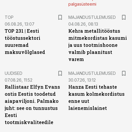
palgasüsteemi
TOP
MAJANDUSTULEMUSED
06.08.26, 13:07
04.08.26, 08:13
TOP 231 | Eesti
Kehra metallitööstus
tööstussektori
mitmekordistas kasumi
suuremad
ja uus tootmishoone
maksuvõlglased
valmib plaanitust
varem
UUDISED
MAJANDUSTULEMUSED
07.08.26, 11:52
30.07.26, 13:12
Rallistaar Elfyn Evans
Hanza Eesti tehaste
ostis Eestis toodetud
kasum kolmekordistus
aiapaviljoni. Palmako
enne uut
juht: see on tunnustus
laienemislainet
Eesti
tootmiskvaliteedile