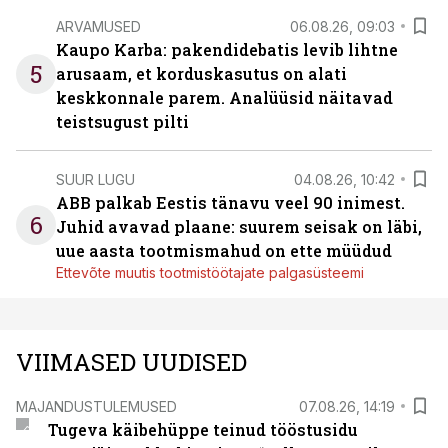
ARVAMUSED
06.08.26, 09:03
Kaupo Karba: pakendidebatis levib lihtne
5
arusaam, et korduskasutus on alati
keskkonnale parem. Analüüsid näitavad
teistsugust pilti
SUUR LUGU
04.08.26, 10:42
ABB palkab Eestis tänavu veel 90 inimest.
6
Juhid avavad plaane: suurem seisak on läbi,
uue aasta tootmismahud on ette müüdud
Ettevõte muutis tootmistöötajate palgasüsteemi
VIIMASED UUDISED
MAJANDUSTULEMUSED
07.08.26, 14:19
Tugeva käibehüppe teinud tööstusidu