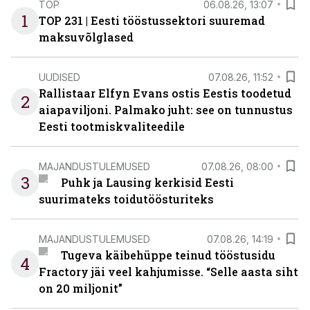
TOP
06.08.26, 13:07
1
TOP 231 | Eesti tööstussektori suuremad
maksuvõlglased
UUDISED
07.08.26, 11:52
Rallistaar Elfyn Evans ostis Eestis toodetud
2
aiapaviljoni. Palmako juht: see on tunnustus
Eesti tootmiskvaliteedile
MAJANDUSTULEMUSED
07.08.26, 08:00
3
Puhk ja Lausing kerkisid Eesti
suurimateks toidutöösturiteks
MAJANDUSTULEMUSED
07.08.26, 14:19
Tugeva käibehüppe teinud tööstusidu
4
Fractory jäi veel kahjumisse. “Selle aasta siht
on 20 miljonit”