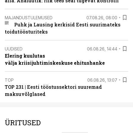
alla. Analüütik: riik teeb seal tugevat kontrolli
MAJANDUSTULEMUSED
07.08.26, 08:00
Puhk ja Lausing kerkisid Eesti suurimateks
toidutöösturiteks
UUDISED
06.08.26, 14:44
Elering kuulutas
välja kriisijuhtimiskeskuse ehitushanke
TOP
06.08.26, 13:07
TOP 231 | Eesti tööstussektori suuremad
maksuvõlglased
ÜRITUSED