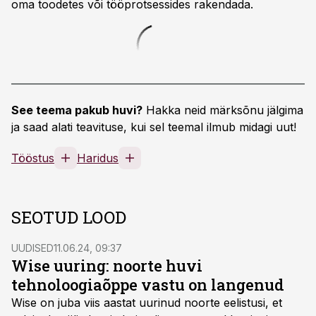
oma toodetes või tööprotsessides rakendada.
See teema pakub huvi?
Hakka neid märksõnu jälgima
ja saad alati teavituse, kui sel teemal ilmub midagi uut!
Tööstus
Haridus
SEOTUD LOOD
UUDISED
11.06.24, 09:37
Wise uuring: noorte huvi
tehnoloogiaõppe vastu on langenud
Wise on juba viis aastat uurinud noorte eelistusi, et