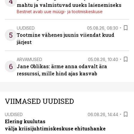
4
mahtu ja valmistuvad uueks laienemiseks
Bestnet avab uue müügi- ja tootmiskeskuse
UUDISED
05.08.26, 08:30
5
Tootmine vähenes juunis viiendat kuud
järjest
ARVAMUSED
05.08.26, 10:40
6
Jane Oblikas: ärme anna odavalt ära
ressurssi, mille hind ajas kasvab
VIIMASED UUDISED
UUDISED
06.08.26, 14:44
Elering kuulutas
välja kriisijuhtimiskeskuse ehitushanke