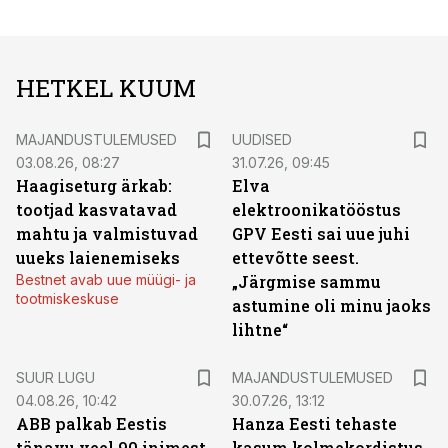
HETKEL KUUM
MAJANDUSTULEMUSED
UUDISED
03.08.26, 08:27
31.07.26, 09:45
Haagiseturg ärkab:
Elva
tootjad kasvatavad
elektroonikatööstus
mahtu ja valmistuvad
GPV Eesti sai uue juhi
uueks laienemiseks
ettevõtte seest.
Bestnet avab uue müügi- ja
„Järgmise sammu
tootmiskeskuse
astumine oli minu jaoks
lihtne“
SUUR LUGU
MAJANDUSTULEMUSED
04.08.26, 10:42
30.07.26, 13:12
ABB palkab Eestis
Hanza Eesti tehaste
tänavu veel 90 inimest.
kasum kolmekordistus