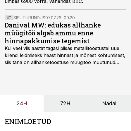
umbes 6900 võrra, vahendas BBC.
SISUTURUNDUS
07.07.26, 09:20
ST
Danival MW: edukas allhanke
müügitöö algab ammu enne
hinnapakkumise tegemist
Kui veel viis aastat tagasi piisas metallitööstustel uue
kliendi leidmiseks heast hinnast ja mõnest kohtumisest,
siis täna on allhanketööstuse müügitöö muutunud
märksa pikemaks ja süsteemsemaks. Konkurents on
kasvanud, kliendid kaaluvad otsuseid põhjalikumalt
ning partnerit ei valita enam ainult tootmisvõimekuse
või hinnakirja järgi.
24H
72H
Nädal
ENIMLOETUD