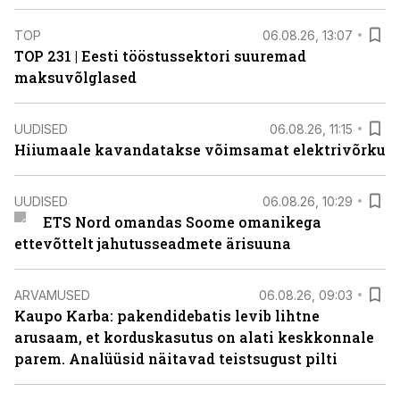
TOP
06.08.26, 13:07
TOP 231 | Eesti tööstussektori suuremad
maksuvõlglased
UUDISED
06.08.26, 11:15
Hiiumaale kavandatakse võimsamat elektrivõrku
UUDISED
06.08.26, 10:29
ETS Nord omandas Soome omanikega
ettevõttelt jahutusseadmete ärisuuna
ARVAMUSED
06.08.26, 09:03
Kaupo Karba: pakendidebatis levib lihtne
arusaam, et korduskasutus on alati keskkonnale
parem. Analüüsid näitavad teistsugust pilti