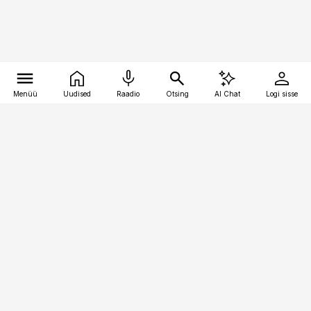
Menüü
Uudised
Raadio
Otsing
AI Chat
Logi sisse
Vana-Lõuna 39/1, 19094 Tallinn
(+372) 667 0111
toostusuudised@toostusuudised.ee
Telli
Reklaam
Firmast
Sisu kasutamisõigused
Ajakirjaniku
eetikakoodeks