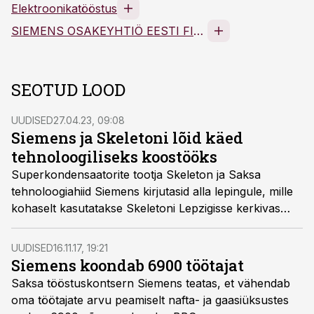
Elektroonikatööstus
SIEMENS OSAKEYHTIÖ EESTI FILIAAL FIL
SEOTUD LOOD
UUDISED
27.04.23, 09:08
Siemens ja Skeletoni lõid käed
tehnoloogiliseks koostööks
Superkondensaatorite tootja Skeleton ja Saksa
tehnoloogiahiid Siemens kirjutasid alla lepingule, mille
kohaselt kasutatakse Skeletoni Lepzigisse kerkivas
tehases Siemensi tehnoloogiat.
UUDISED
16.11.17, 19:21
Siemens koondab 6900 töötajat
Saksa tööstuskontsern Siemens teatas, et vähendab
oma töötajate arvu peamiselt nafta- ja gaasiüksustes