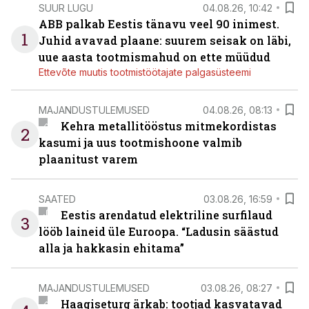
SUUR LUGU
04.08.26, 10:42
ABB palkab Eestis tänavu veel 90 inimest.
1
Juhid avavad plaane: suurem seisak on läbi,
uue aasta tootmismahud on ette müüdud
Ettevõte muutis tootmistöötajate palgasüsteemi
MAJANDUSTULEMUSED
04.08.26, 08:13
Kehra metallitööstus mitmekordistas
2
kasumi ja uus tootmishoone valmib
plaanitust varem
SAATED
03.08.26, 16:59
Eestis arendatud elektriline surfilaud
3
lööb laineid üle Euroopa. “Ladusin säästud
alla ja hakkasin ehitama”
MAJANDUSTULEMUSED
03.08.26, 08:27
Haagiseturg ärkab: tootjad kasvatavad