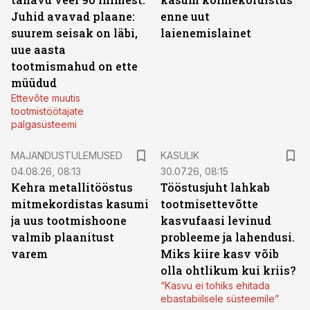
Juhid avavad plaane:
enne uut
suurem seisak on läbi,
laienemislainet
uue aasta
tootmismahud on ette
müüdud
Ettevõte muutis
tootmistöötajate
palgasüsteemi
MAJANDUSTULEMUSED
KASULIK
04.08.26, 08:13
30.07.26, 08:15
Kehra metallitööstus
Tööstusjuht lahkab
mitmekordistas kasumi
tootmisettevõtte
ja uus tootmishoone
kasvufaasi levinud
valmib plaanitust
probleeme ja lahendusi.
varem
Miks kiire kasv võib
olla ohtlikum kui kriis?
“Kasvu ei tohiks ehitada
ebastabiilsele süsteemile”