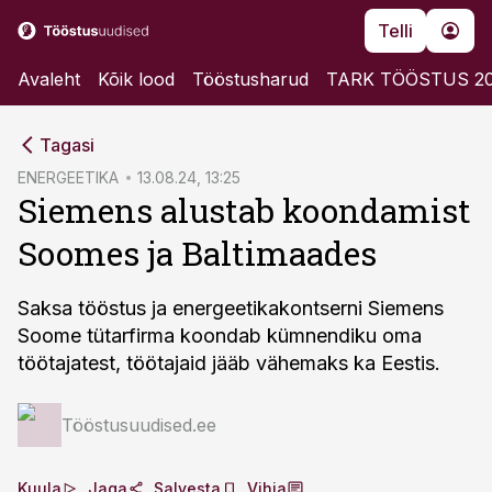
Telli
Avaleht
Kõik lood
Tööstusharud
TARK TÖÖSTUS 2
cebook
Tagasi
Twitter)
ENERGEETIKA
13.08.24, 13:25
Siemens alustab koondamist
kedIn
Soomes ja Baltimaades
ail
k
Saksa tööstus ja energeetikakontserni Siemens
Soome tütarfirma koondab kümnendiku oma
töötajatest, töötajaid jääb vähemaks ka Eestis.
Tööstusuudised.ee
Kuula
Jaga
Salvesta
Vihja