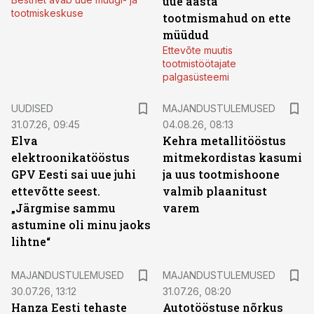
uue aasta
tootmiskeskuse
tootmismahud on ette
müüdud
Ettevõte muutis
tootmistöötajate
palgasüsteemi
UUDISED
MAJANDUSTULEMUSED
31.07.26, 09:45
04.08.26, 08:13
Elva
Kehra metallitööstus
elektroonikatööstus
mitmekordistas kasumi
GPV Eesti sai uue juhi
ja uus tootmishoone
ettevõtte seest.
valmib plaanitust
„Järgmise sammu
varem
astumine oli minu jaoks
lihtne“
MAJANDUSTULEMUSED
MAJANDUSTULEMUSED
30.07.26, 13:12
31.07.26, 08:20
Hanza Eesti tehaste
Autotööstuse nõrkus