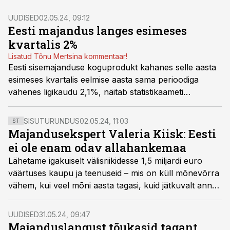
UUDISED
02.05.24, 09:12
Eesti majandus langes esimeses
kvartalis 2%
Lisatud Tõnu Mertsina kommentaar!
Eesti sisemajanduse koguprodukt kahanes selle aasta
esimeses kvartalis eelmise aasta sama perioodiga
vähenes ligikaudu 2,1%, näitab statistikaameti
kiirhinnang.
SISUTURUNDUS
02.05.24, 11:03
ST
Majandusekspert Valeria Kiisk: Eesti
ei ole enam odav allahankemaa
Lähetame igakuiselt välisriikidesse 1,5 miljardi euro
väärtuses kaupu ja teenuseid – mis on küll mõnevõrra
vähem, kui veel mõni aasta tagasi, kuid jätkuvalt annab
see olulise panuse meie riigi majandusse. Mida arvab
Redgate Capitali partner ja majandusekspert Valeria
UUDISED
31.05.24, 09:47
Kiisk ekspordisektori tänasest ja homsest ning kuidas
Majanduslangust tõukasid tagant