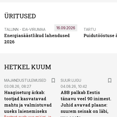
ÜRITUSED
16.09.2026
TALLINN - IDA-VIRUMAA
TARTU
Energiasäästlikud lahendused
Puidutööstuse 
2026
HETKEL KUUM
MAJANDUSTULEMUSED
SUUR LUGU
03.08.26, 08:27
04.08.26, 10:42
Haagiseturg ärkab:
ABB palkab Eestis
tootjad kasvatavad
tänavu veel 90 inimest.
mahtu ja valmistuvad
Juhid avavad plaane:
uueks laienemiseks
suurem seisak on läbi,
Bestnet avab uue müügi- ja