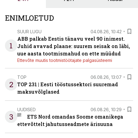
ENIMLOETUD
SUUR LUGU
04.08.26, 10:42
ABB palkab Eestis tänavu veel 90 inimest.
1
Juhid avavad plaane: suurem seisak on läbi,
uue aasta tootmismahud on ette müüdud
Ettevõte muutis tootmistöötajate palgasüsteemi
TOP
06.08.26, 13:07
2
TOP 231 | Eesti tööstussektori suuremad
maksuvõlglased
UUDISED
06.08.26, 10:29
3
ETS Nord omandas Soome omanikega
ettevõttelt jahutusseadmete ärisuuna