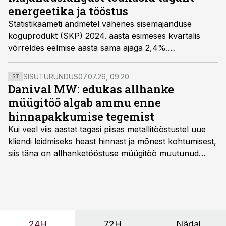
ärevas majandusolukorras täiendavaid kaitsemeetmeid
energeetika ja tööstus
leida?
Statistikaameti andmetel vähenes sisemajanduse
koguprodukt (SKP) 2024. aasta esimeses kvartalis
võrreldes eelmise aasta sama ajaga 2,4%.
Jooksevhindades moodustas SKP esimeses kvartalis
8,9 miljardit eurot.
SISUTURUNDUS
07.07.26, 09:20
ST
Danival MW: edukas allhanke
müügitöö algab ammu enne
hinnapakkumise tegemist
Kui veel viis aastat tagasi piisas metallitööstustel uue
kliendi leidmiseks heast hinnast ja mõnest kohtumisest,
siis täna on allhanketööstuse müügitöö muutunud
märksa pikemaks ja süsteemsemaks. Konkurents on
kasvanud, kliendid kaaluvad otsuseid põhjalikumalt
ning partnerit ei valita enam ainult tootmisvõimekuse
või hinnakirja järgi.
24H
72H
Nädal