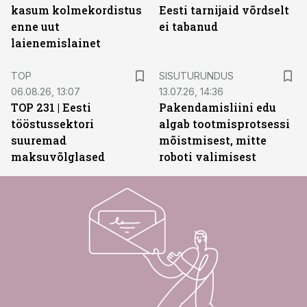
kasum kolmekordistus
Eesti tarnijaid võrdselt
enne uut
ei tabanud
laienemislainet
ST
TOP
SISUTURUNDUS
06.08.26, 13:07
13.07.26, 14:36
TOP 231 | Eesti
Pakendamisliini edu
tööstussektori
algab tootmisprotsessi
suuremad
mõistmisest, mitte
maksuvõlglased
roboti valimisest