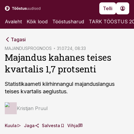
Telli
Avaleht
Kõik lood
Tööstusharud
TARK TÖÖSTUS 2
cebook
Tagasi
Twitter)
MAJANDUSPROGNOOS
31.07.24, 08:33
Majandus kahanes teises
kedIn
kvartalis 1,7 protsenti
ail
k
Statistikaameti kiirhinnangul majanduslangus
teises kvartalis aeglustus.
Kristjan Pruul
Kuula
Jaga
Salvesta
Vihja