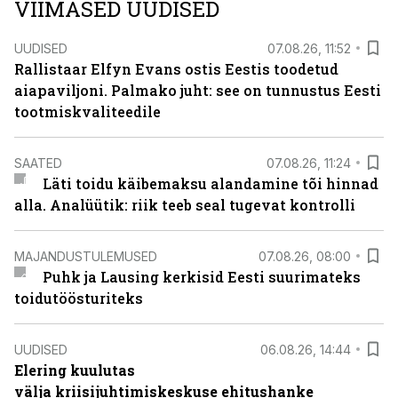
VIIMASED UUDISED
UUDISED
07.08.26, 11:52
Rallistaar Elfyn Evans ostis Eestis toodetud
aiapaviljoni. Palmako juht: see on tunnustus Eesti
tootmiskvaliteedile
SAATED
07.08.26, 11:24
Läti toidu käibemaksu alandamine tõi hinnad
alla. Analüütik: riik teeb seal tugevat kontrolli
MAJANDUSTULEMUSED
07.08.26, 08:00
Puhk ja Lausing kerkisid Eesti suurimateks
toidutöösturiteks
UUDISED
06.08.26, 14:44
Elering kuulutas
välja kriisijuhtimiskeskuse ehitushanke