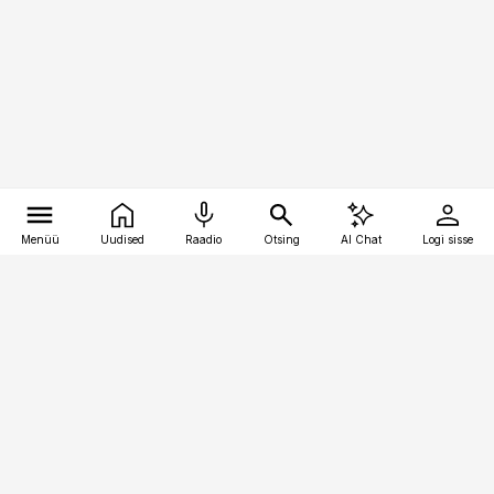
Menüü
Uudised
Raadio
Otsing
AI Chat
Logi sisse
Vana-Lõuna 39/1, 19094 Tallinn
(+372) 667 0111
toostusuudised@toostusuudised.ee
Telli
Reklaam
Firmast