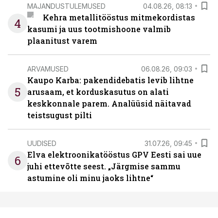
MAJANDUSTULEMUSED
04.08.26, 08:13
Kehra metallitööstus mitmekordistas
4
kasumi ja uus tootmishoone valmib
plaanitust varem
ARVAMUSED
06.08.26, 09:03
Kaupo Karba: pakendidebatis levib lihtne
5
arusaam, et korduskasutus on alati
keskkonnale parem. Analüüsid näitavad
teistsugust pilti
UUDISED
31.07.26, 09:45
Elva elektroonikatööstus GPV Eesti sai uue
6
juhi ettevõtte seest. „Järgmise sammu
astumine oli minu jaoks lihtne“