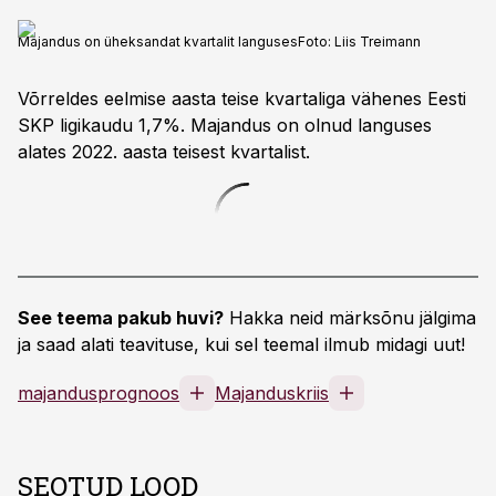
Majandus on üheksandat kvartalit languses
Foto:
Liis Treimann
Võrreldes eelmise aasta teise kvartaliga vähenes Eesti
SKP ligikaudu 1,7%. Majandus on olnud languses
alates 2022. aasta teisest kvartalist.
See teema pakub huvi?
Hakka neid märksõnu jälgima
ja saad alati teavituse, kui sel teemal ilmub midagi uut!
majandusprognoos
Majanduskriis
SEOTUD LOOD