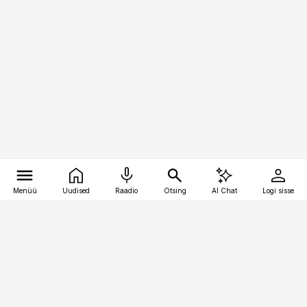
Menüü
Uudised
Raadio
Otsing
AI Chat
Logi sisse
Vana-Lõuna 39/1, 19094 Tallinn
(+372) 667 0111
toostusuudised@toostusuudised.ee