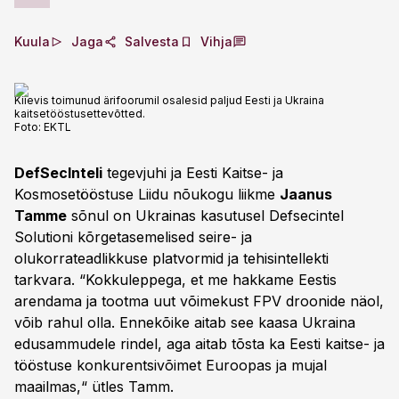
Kuula
Jaga
Salvesta
Vihja
Kiievis toimunud ärifoorumil osalesid paljud Eesti ja Ukraina
kaitsetööstusettevõtted.
Foto:
EKTL
DefSecInteli
tegevjuhi ja Eesti Kaitse- ja
Kosmosetööstuse Liidu nõukogu liikme
Jaanus
Tamme
sõnul on Ukrainas kasutusel Defsecintel
Solutioni kõrgetasemelised seire- ja
olukorrateadlikkuse platvormid ja tehisintellekti
tarkvara. “Kokkuleppega, et me hakkame Eestis
arendama ja tootma uut võimekust FPV droonide näol,
võib rahul olla. Ennekõike aitab see kaasa Ukraina
edusammudele rindel, aga aitab tõsta ka Eesti kaitse- ja
tööstuse konkurentsivõimet Euroopas ja mujal
maailmas,“ ütles Tamm.