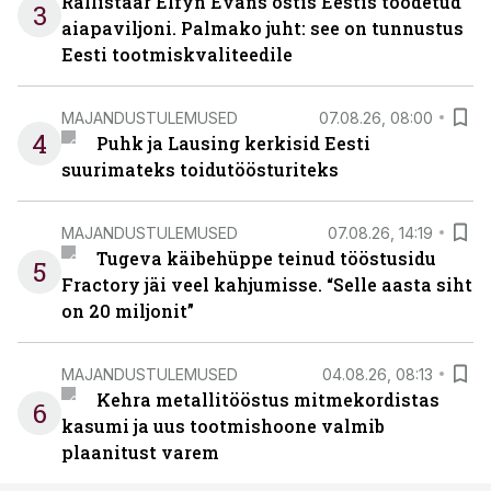
Rallistaar Elfyn Evans ostis Eestis toodetud
3
aiapaviljoni. Palmako juht: see on tunnustus
Eesti tootmiskvaliteedile
MAJANDUSTULEMUSED
07.08.26, 08:00
4
Puhk ja Lausing kerkisid Eesti
suurimateks toidutöösturiteks
MAJANDUSTULEMUSED
07.08.26, 14:19
Tugeva käibehüppe teinud tööstusidu
5
Fractory jäi veel kahjumisse. “Selle aasta siht
on 20 miljonit”
MAJANDUSTULEMUSED
04.08.26, 08:13
Kehra metallitööstus mitmekordistas
6
kasumi ja uus tootmishoone valmib
plaanitust varem