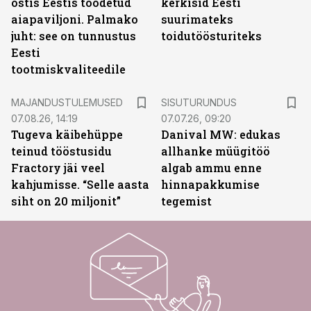
ostis Eestis toodetud
kerkisid Eesti
aiapaviljoni. Palmako
suurimateks
juht: see on tunnustus
toidutöösturiteks
Eesti
tootmiskvaliteedile
ST
MAJANDUSTULEMUSED
SISUTURUNDUS
07.08.26, 14:19
07.07.26, 09:20
Tugeva käibehüppe
Danival MW: edukas
teinud tööstusidu
allhanke müügitöö
Fractory jäi veel
algab ammu enne
kahjumisse. “Selle aasta
hinnapakkumise
siht on 20 miljonit”
tegemist