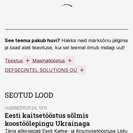
See teema pakub huvi?
Hakka neid märksõnu jälgima
ja saad alati teavituse, kui sel teemal ilmub midagi uut!
Tööstus
Masinatööstus
DEFSECINTEL SOLUTIONS OÜ
SEOTUD LOOD
UUDISED
11.01.24, 13:11
Eesti kaitsetööstus sõlmis
koostöölepingu Ukrainaga
Täna allkirjastati Eesti Kaitse- ja Kosmosetööstuse Liidu