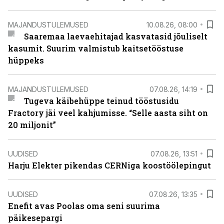
MAJANDUSTULEMUSED
10.08.26, 08:00
Saaremaa laevaehitajad kasvatasid jõuliselt
kasumit. Suurim valmistub kaitsetööstuse
hüppeks
MAJANDUSTULEMUSED
07.08.26, 14:19
Tugeva käibehüppe teinud tööstusidu
Fractory jäi veel kahjumisse. “Selle aasta siht on
20 miljonit”
UUDISED
07.08.26, 13:51
Harju Elekter pikendas CERNiga koostöölepingut
UUDISED
07.08.26, 13:35
Enefit avas Poolas oma seni suurima
päikesepargi