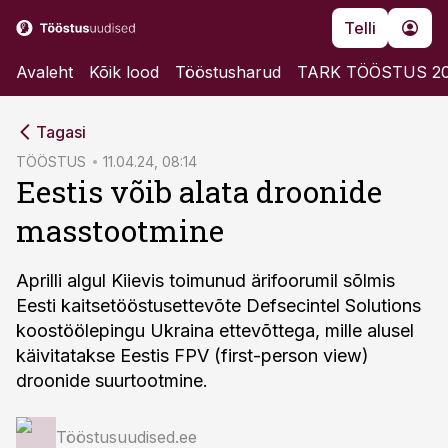
Telli
Avaleht
Kõik lood
Tööstusharud
TARK TÖÖSTUS 2
cebook
Tagasi
Twitter)
TÖÖSTUS
11.04.24, 08:14
Eestis võib alata droonide
kedIn
masstootmine
ail
k
Aprilli algul Kiievis toimunud ärifoorumil sõlmis
Eesti kaitsetööstusettevõte Defsecintel Solutions
koostöölepingu Ukraina ettevõttega, mille alusel
käivitatakse Eestis FPV (first-person view)
droonide suurtootmine.
Tööstusuudised.ee