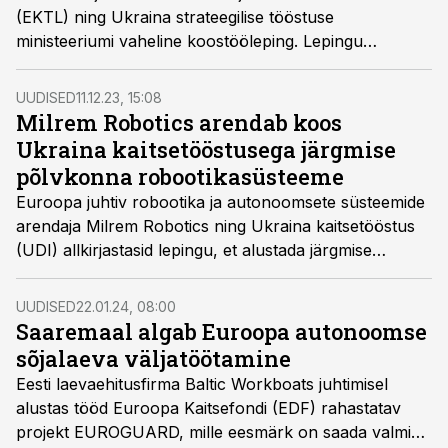
(EKTL) ning Ukraina strateegilise tööstuse
ministeeriumi vaheline koostööleping. Lepingu
sõlmimisega jätkatakse veelgi ulatuslikumalt senist
edukat koostööd, mille raames on Eesti kaitsetööstuse
UUDISED
11.12.23, 15:08
ettevõtted juba mõnda aega panustanud Ukraina
Milrem Robotics arendab koos
kaitsevõime arendamisse.
Ukraina kaitsetööstusega järgmise
põlvkonna robootikasüsteeme
Euroopa juhtiv robootika ja autonoomsete süsteemide
arendaja Milrem Robotics ning Ukraina kaitsetööstus
(UDI) allkirjastasid lepingu, et alustada järgmise
põlvkonna robootikasüsteemide loomist.
UUDISED
22.01.24, 08:00
Saaremaal algab Euroopa autonoomse
sõjalaeva väljatöötamine
Eesti laevaehitusfirma Baltic Workboats juhtimisel
alustas tööd Euroopa Kaitsefondi (EDF) rahastatav
projekt EUROGUARD, mille eesmärk on saada valmis