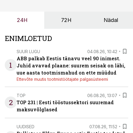
probleemi, vaid otsest rahalist kulu, venivaid tähtaegu
ja suuremaid riske tööohutusele.
24H
72H
Nädal
ENIMLOETUD
SUUR LUGU
04.08.26, 10:42
ABB palkab Eestis tänavu veel 90 inimest.
1
Juhid avavad plaane: suurem seisak on läbi,
uue aasta tootmismahud on ette müüdud
Ettevõte muutis tootmistöötajate palgasüsteemi
TOP
06.08.26, 13:07
2
TOP 231 | Eesti tööstussektori suuremad
maksuvõlglased
UUDISED
07.08.26, 11:52