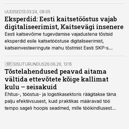
Euroopa riikide merevägedele mõeldud
poolautonoomse modulaarlaeva prototüüp.
UUDISED
13.03.24, 08:05
Eksperdid: Eesti kaitsetööstus vajab
digitaliseerimist, Kaitsevägi insenere
Eesti kaitsevõime tugevdamise vajadustena tõstsid
eksperdid esile kaitsetööstuse digitaliseerimist,
kaitseinvesteeringute mahu tõstmist Eesti SKP-s
kolmelt protsendilt viiele ning riigi- ja erasektori
senisest paremat koostöövajadust, leiti kaitse- ja
SISUTURUNDUS
26.06.26, 13:15
ST
kosmosetööstuse teemalisel CGI arutelul.
Tõstelahendused peavad aitama
vältida ettevõtete kõige kallimat
kulu – seisakuid
Ehitus-, tööstus- ja logistikasektoris räägitakse täna
palju efektiivsusest, kuid praktikas määravad töö
tempo sageli hoopis seadmed, mille töökindlusest
sõltub kogu objekti või tootmise sujuvus. Kui tõstuk
seisab, töö katkeb või masin ei vasta töötingimustele,
ei tähenda see ettevõtte jaoks ainult tehnilist