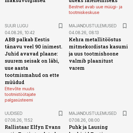
maksuvõlglased
uueks laienemiseks
Bestnet avab uue müügi- ja
tootmiskeskuse
SUUR LUGU
MAJANDUSTULEMUSED
04.08.26, 10:42
04.08.26, 08:13
ABB palkab Eestis
Kehra metallitööstus
tänavu veel 90 inimest.
mitmekordistas kasumi
Juhid avavad plaane:
ja uus tootmishoone
suurem seisak on läbi,
valmib plaanitust
uue aasta
varem
tootmismahud on ette
müüdud
Ettevõte muutis
tootmistöötajate
palgasüsteemi
UUDISED
MAJANDUSTULEMUSED
07.08.26, 11:52
07.08.26, 08:00
Rallistaar Elfyn Evans
Puhk ja Lausing