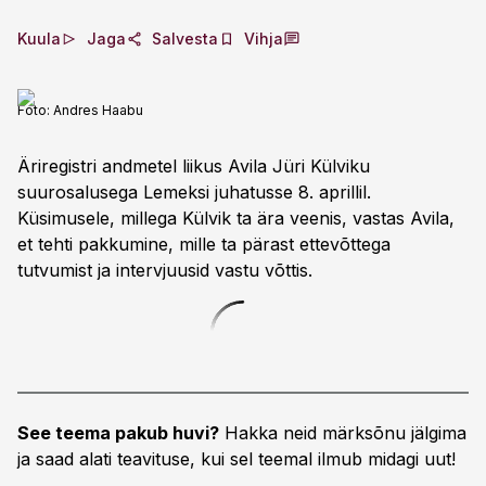
Kuula
Jaga
Salvesta
Vihja
Foto:
Andres Haabu
Äriregistri andmetel liikus Avila Jüri Külviku
suurosalusega Lemeksi juhatusse 8. aprillil.
Küsimusele, millega Külvik ta ära veenis, vastas Avila,
et tehti pakkumine, mille ta pärast ettevõttega
tutvumist ja intervjuusid vastu võttis.
See teema pakub huvi?
Hakka neid märksõnu jälgima
ja saad alati teavituse, kui sel teemal ilmub midagi uut!