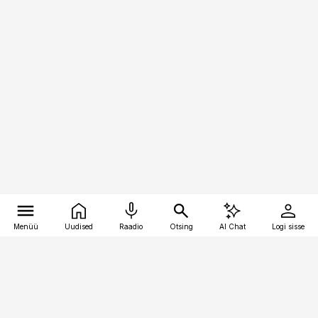
Menüü
Uudised
Raadio
Otsing
AI Chat
Logi sisse
Vana-Lõuna 39/1, 19094 Tallinn
(+372) 667 0111