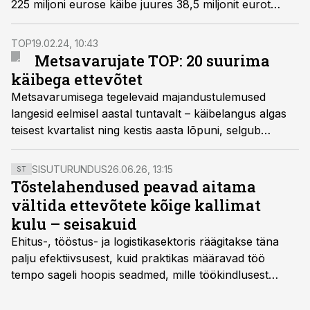
225 miljoni eurose käibe juures 38,5 miljonit eurot
kasumit. Võrreldes 2021. aastaga kasvasid nii käive kui
kasum.
TOP
19.02.24, 10:43
Metsavarujate TOP: 20 suurima
käibega ettevõtet
Metsavarumisega tegelevaid majandustulemused
langesid eelmisel aastal tuntavalt – käibelangus algas
teisest kvartalist ning kestis aasta lõpuni, selgub
värskest Äripäeva infopanga metsavarumise
konkurentsiraportist.
SISUTURUNDUS
26.06.26, 13:15
ST
Tõstelahendused peavad aitama
vältida ettevõtete kõige kallimat
kulu – seisakuid
Ehitus-, tööstus- ja logistikasektoris räägitakse täna
palju efektiivsusest, kuid praktikas määravad töö
tempo sageli hoopis seadmed, mille töökindlusest
sõltub kogu objekti või tootmise sujuvus. Kui tõstuk
seisab, töö katkeb või masin ei vasta töötingimustele,