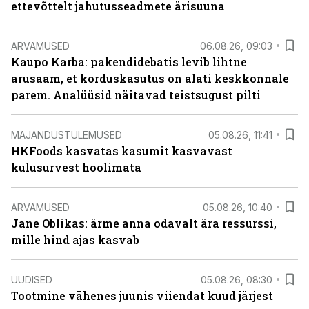
ettevõttelt jahutusseadmete ärisuuna
ARVAMUSED
06.08.26, 09:03
Kaupo Karba: pakendidebatis levib lihtne
arusaam, et korduskasutus on alati keskkonnale
parem. Analüüsid näitavad teistsugust pilti
MAJANDUSTULEMUSED
05.08.26, 11:41
HKFoods kasvatas kasumit kasvavast
kulusurvest hoolimata
ARVAMUSED
05.08.26, 10:40
Jane Oblikas: ärme anna odavalt ära ressurssi,
mille hind ajas kasvab
UUDISED
05.08.26, 08:30
Tootmine vähenes juunis viiendat kuud järjest