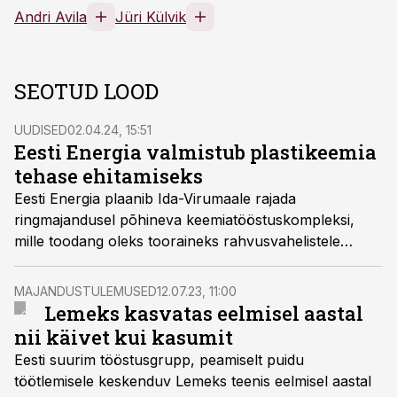
Andri Avila
Jüri Külvik
SEOTUD LOOD
UUDISED
02.04.24, 15:51
Eesti Energia valmistub plastikeemia
tehase ehitamiseks
Eesti Energia plaanib Ida-Virumaale rajada
ringmajandusel põhineva keemiatööstuskompleksi,
mille toodang oleks tooraineks rahvusvahelistele
plastitööstustele.
MAJANDUSTULEMUSED
12.07.23, 11:00
Lemeks kasvatas eelmisel aastal
nii käivet kui kasumit
Eesti suurim tööstusgrupp, peamiselt puidu
töötlemisele keskenduv Lemeks teenis eelmisel aastal