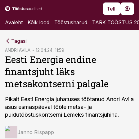
Telli
Avaleht
Kõik lood
Tööstusharud
TARK TÖÖSTUS 2
cebook
Tagasi
Twitter)
ANDRI AVILA
12.04.24, 11:59
Eesti Energia endine
kedIn
finantsjuht läks
ail
metsakontserni palgale
k
Pikalt Eesti Energia juhatuses töötanud Andri Avila
asus esmaspäeval tööle metsa- ja
puidutööstuskontserni Lemeks finantsjuhina.
Janno Riispapp