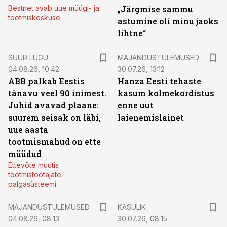
Bestnet avab uue müügi- ja
„Järgmise sammu
tootmiskeskuse
astumine oli minu jaoks
lihtne“
SUUR LUGU
MAJANDUSTULEMUSED
04.08.26, 10:42
30.07.26, 13:12
ABB palkab Eestis
Hanza Eesti tehaste
tänavu veel 90 inimest.
kasum kolmekordistus
Juhid avavad plaane:
enne uut
suurem seisak on läbi,
laienemislainet
uue aasta
tootmismahud on ette
müüdud
Ettevõte muutis
tootmistöötajate
palgasüsteemi
MAJANDUSTULEMUSED
KASULIK
04.08.26, 08:13
30.07.26, 08:15