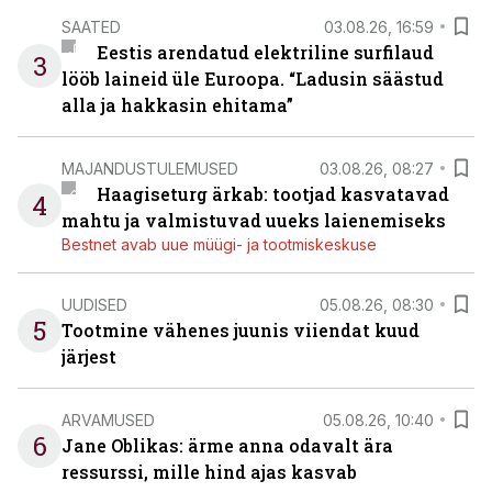
SAATED
03.08.26, 16:59
Eestis arendatud elektriline surfilaud
3
lööb laineid üle Euroopa. “Ladusin säästud
alla ja hakkasin ehitama”
MAJANDUSTULEMUSED
03.08.26, 08:27
Haagiseturg ärkab: tootjad kasvatavad
4
mahtu ja valmistuvad uueks laienemiseks
Bestnet avab uue müügi- ja tootmiskeskuse
UUDISED
05.08.26, 08:30
5
Tootmine vähenes juunis viiendat kuud
järjest
ARVAMUSED
05.08.26, 10:40
6
Jane Oblikas: ärme anna odavalt ära
ressurssi, mille hind ajas kasvab