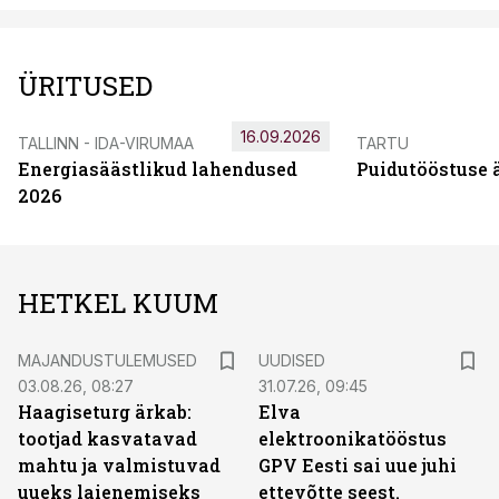
ÜRITUSED
16.09.2026
TALLINN - IDA-VIRUMAA
TARTU
Energiasäästlikud lahendused
Puidutööstuse 
2026
HETKEL KUUM
MAJANDUSTULEMUSED
UUDISED
03.08.26, 08:27
31.07.26, 09:45
Haagiseturg ärkab:
Elva
tootjad kasvatavad
elektroonikatööstus
mahtu ja valmistuvad
GPV Eesti sai uue juhi
uueks laienemiseks
ettevõtte seest.