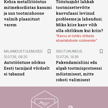
Kehra metallitööstus
Tööstusjuht lahkab
mitmekordistas kasumi
tootmisettevõtte
ja uus tootmishoone
kasvufaasi levinud
valmib plaanitust
probleeme ja lahendusi.
varem
Miks kiire kasv võib
olla ohtlikum kui kriis?
“Kasvu ei tohiks ehitada
ebastabiilsele süsteemile”
ST
MAJANDUSTULEMUSED
SISUTURUNDUS
31.07.26, 08:20
13.07.26, 14:36
Autotööstuse nõrkus
Pakendamisliini edu
Eesti tarnijaid võrdselt
algab tootmisprotsessi
ei tabanud
mõistmisest, mitte
roboti valimisest