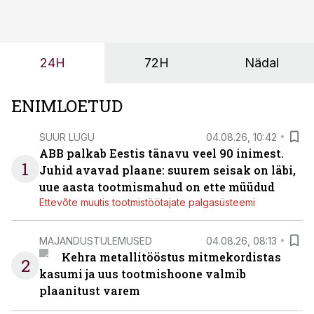
ei tähenda see ettevõtte jaoks ainult tehnilist
probleemi, vaid otsest rahalist kulu, venivaid tähtaegu
ja suuremaid riske tööohutusele.
24H
72H
Nädal
ENIMLOETUD
SUUR LUGU
04.08.26, 10:42
ABB palkab Eestis tänavu veel 90 inimest.
1
Juhid avavad plaane: suurem seisak on läbi,
uue aasta tootmismahud on ette müüdud
Ettevõte muutis tootmistöötajate palgasüsteemi
MAJANDUSTULEMUSED
04.08.26, 08:13
Kehra metallitööstus mitmekordistas
2
kasumi ja uus tootmishoone valmib
plaanitust varem