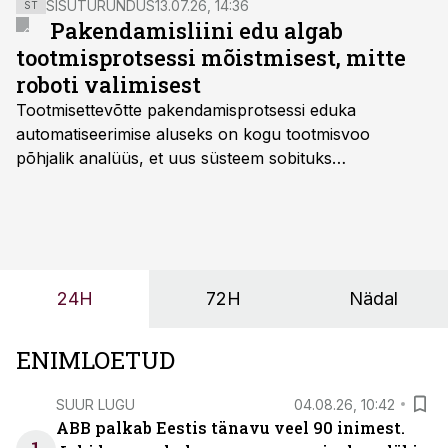
SISUTURUNDUS
13.07.26, 14:36
ST
aasta tuleb selle aastaga võrreldes ilmselt parem.
Pakendamisliini edu algab
tootmisprotsessi mõistmisest, mitte
roboti valimisest
Tootmisettevõtte pakendamisprotsessi eduka
automatiseerimise aluseks on kogu tootmisvoo
põhjalik analüüs, et uus süsteem sobituks
olemasolevasse keskkonda, aitaks vähendada
tööjõuvajadust ning oleks valmis ka ettevõtte
tulevasteks arenguteks. Lihtsalt roboti lisamine
enamasti oodatud tulemust ei too, nendib tootmise ja
tööstuse automatiseerimislahenduste arendaja Smitech
24H
72H
Nädal
OÜ tegevjuht Sander Mitendorf.
ENIMLOETUD
SUUR LUGU
04.08.26, 10:42
ABB palkab Eestis tänavu veel 90 inimest.