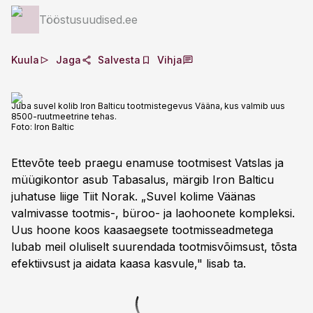
Tööstusuudised.ee
Kuula
Jaga
Salvesta
Vihja
Juba suvel kolib Iron Balticu tootmistegevus Vääna, kus valmib uus
8500-ruutmeetrine tehas.
Foto:
Iron Baltic
Ettevõte teeb praegu enamuse tootmisest Vatslas ja
müügikontor asub Tabasalus, märgib Iron Balticu
juhatuse liige Tiit Norak. „Suvel kolime Väänas
valmivasse tootmis-, büroo- ja laohoonete kompleksi.
Uus hoone koos kaasaegsete tootmisseadmetega
lubab meil oluliselt suurendada tootmisvõimsust, tõsta
efektiivsust ja aidata kaasa kasvule," lisab ta.