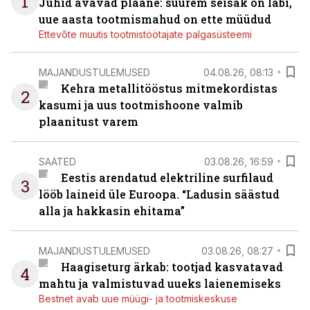
1
Juhid avavad plaane: suurem seisak on läbi,
uue aasta tootmismahud on ette müüdud
Ettevõte muutis tootmistöötajate palgasüsteemi
MAJANDUSTULEMUSED
04.08.26, 08:13
Kehra metallitööstus mitmekordistas
2
kasumi ja uus tootmishoone valmib
plaanitust varem
SAATED
03.08.26, 16:59
Eestis arendatud elektriline surfilaud
3
lööb laineid üle Euroopa. “Ladusin säästud
alla ja hakkasin ehitama”
MAJANDUSTULEMUSED
03.08.26, 08:27
Haagiseturg ärkab: tootjad kasvatavad
4
mahtu ja valmistuvad uueks laienemiseks
Bestnet avab uue müügi- ja tootmiskeskuse