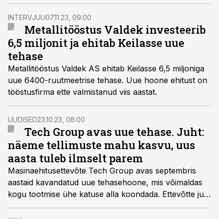
masina-, pakendi- ja toidutööstuse ettevõtete juhid.
INTERVJUU
07.11.23, 09:00
Metallitööstus Valdek investeerib
6,5 miljonit ja ehitab Keilasse uue
tehase
Metallitööstus Valdek AS ehitab Keilasse 6,5 miljoniga
uue 6400-ruutmeetrise tehase. Uue hoone ehitust on
tööstusfirma ette valmistanud viis aastat.
UUDISED
23.10.23, 08:00
Tech Group avas uue tehase. Juht:
näeme tellimuste mahu kasvu, uus
aasta tuleb ilmselt parem
Masinaehitusettevõte Tech Group avas septembris
aastaid kavandatud uue tehasehoone, mis võimaldas
kogu tootmise ühe katuse alla koondada. Ettevõtte juhi
Martin Sutropi sõnul on praegu taas näha ka
tellimuste ja lepingute mahtude kasvu ning järgmine