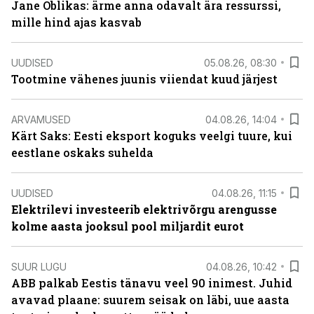
Jane Oblikas: ärme anna odavalt ära ressurssi,
mille hind ajas kasvab
UUDISED
05.08.26, 08:30
Tootmine vähenes juunis viiendat kuud järjest
ARVAMUSED
04.08.26, 14:04
Kärt Saks: Eesti eksport koguks veelgi tuure, kui
eestlane oskaks suhelda
UUDISED
04.08.26, 11:15
Elektrilevi investeerib elektrivõrgu arengusse
kolme aasta jooksul pool miljardit eurot
SUUR LUGU
04.08.26, 10:42
ABB palkab Eestis tänavu veel 90 inimest. Juhid
avavad plaane: suurem seisak on läbi, uue aasta