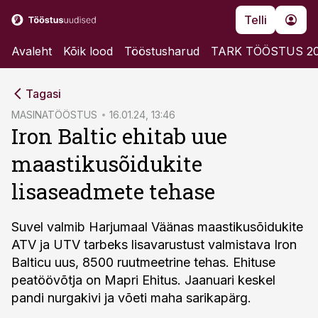
Telli
Avaleht
Kõik lood
Tööstusharud
TARK TÖÖSTUS 2
cebook
Tagasi
Twitter)
MASINATÖÖSTUS
16.01.24, 13:46
Iron Baltic ehitab uue
kedIn
maastikusõidukite
ail
lisaseadmete tehase
k
Suvel valmib Harjumaal Väänas maastikusõidukite
ATV ja UTV tarbeks lisavarustust valmistava Iron
Balticu uus, 8500 ruutmeetrine tehas. Ehituse
peatöövõtja on Mapri Ehitus. Jaanuari keskel
pandi nurgakivi ja võeti maha sarikapärg.