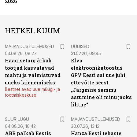
2026
HETKEL KUUM
MAJANDUSTULEMUSED
UUDISED
03.08.26, 08:27
31.07.26, 09:45
Haagiseturg ärkab:
Elva
tootjad kasvatavad
elektroonikatööstus
mahtu ja valmistuvad
GPV Eesti sai uue juhi
uueks laienemiseks
ettevõtte seest.
Bestnet avab uue müügi- ja
„Järgmise sammu
tootmiskeskuse
astumine oli minu jaoks
lihtne“
SUUR LUGU
MAJANDUSTULEMUSED
04.08.26, 10:42
30.07.26, 13:12
ABB palkab Eestis
Hanza Eesti tehaste