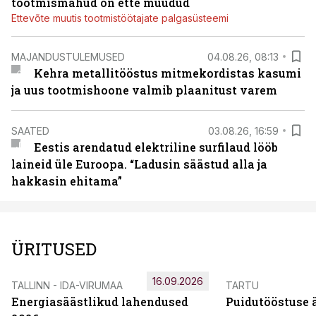
tootmismahud on ette müüdud
Ettevõte muutis tootmistöötajate palgasüsteemi
MAJANDUSTULEMUSED
04.08.26, 08:13
Kehra metallitööstus mitmekordistas kasumi
ja uus tootmishoone valmib plaanitust varem
SAATED
03.08.26, 16:59
Eestis arendatud elektriline surfilaud lööb
laineid üle Euroopa. “Ladusin säästud alla ja
hakkasin ehitama”
ÜRITUSED
16.09.2026
TALLINN - IDA-VIRUMAA
TARTU
Energiasäästlikud lahendused
Puidutööstuse 