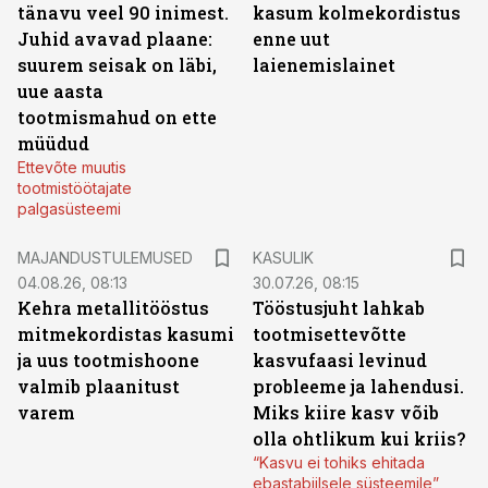
tänavu veel 90 inimest.
kasum kolmekordistus
Juhid avavad plaane:
enne uut
suurem seisak on läbi,
laienemislainet
uue aasta
tootmismahud on ette
müüdud
Ettevõte muutis
tootmistöötajate
palgasüsteemi
MAJANDUSTULEMUSED
KASULIK
04.08.26, 08:13
30.07.26, 08:15
Kehra metallitööstus
Tööstusjuht lahkab
mitmekordistas kasumi
tootmisettevõtte
ja uus tootmishoone
kasvufaasi levinud
valmib plaanitust
probleeme ja lahendusi.
varem
Miks kiire kasv võib
olla ohtlikum kui kriis?
“Kasvu ei tohiks ehitada
ebastabiilsele süsteemile”