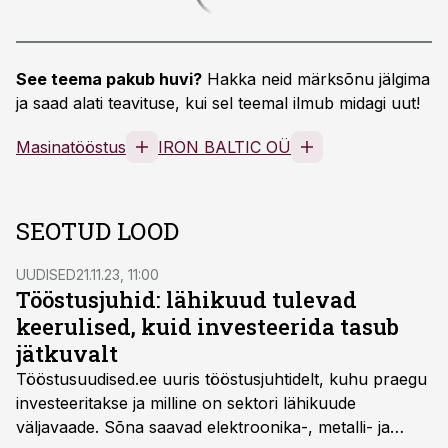
See teema pakub huvi?
Hakka neid märksõnu jälgima
ja saad alati teavituse, kui sel teemal ilmub midagi uut!
Masinatööstus
IRON BALTIC OÜ
SEOTUD LOOD
UUDISED
21.11.23, 11:00
Tööstusjuhid: lähikuud tulevad
keerulised, kuid investeerida tasub
jätkuvalt
Tööstusuudised.ee uuris tööstusjuhtidelt, kuhu praegu
investeeritakse ja milline on sektori lähikuude
väljavaade. Sõna saavad elektroonika-, metalli- ja