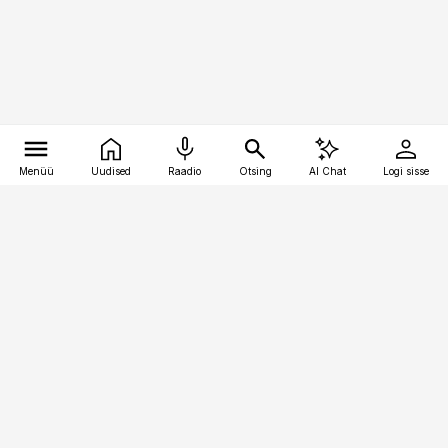
Menüü
Uudised
Raadio
Otsing
AI Chat
Logi sisse
Vana-Lõuna 39/1, 19094 Tallinn
(+372) 667 0111
toostusuudised@toostusuudised.ee
Telli
Reklaam
Firmast