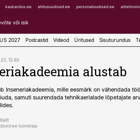
kaubandus.ee
ehitusuudised.ee
personaliuudised.ee
aritehnolo
Infopank
Radar
US 2027
Podcastid
Videod
Üritused
Sisuturundus
T
1.23, 12:49
eriakadeemia alustab
tub Inseneriakadeemia, mille eesmärk on vähendada töö
õuda, samuti suurendada tehnikaerialade lõpetajate arv
lides.
Kelt
dised.ee toimetaja