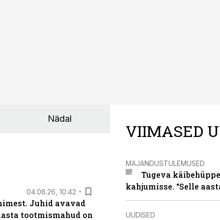
a tööstuse automatiseerimislahenduste arendaja Smitech OÜ
Nädal
VIIMASED U
MAJANDUSTULEMUSED
Tugeva käibehüppe 
kahjumisse. “Selle aast
04.08.26, 10:42
inimest. Juhid avavad
 aasta tootmismahud on
UUDISED