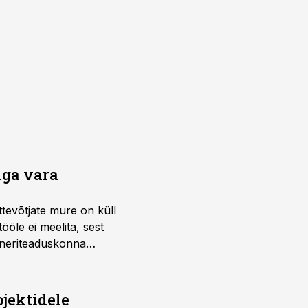
iga vara
Ettevõtjate mure on küll
ööle ei meelita, sest
seneriteaduskonna
jektidele