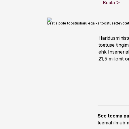
Kuula
Eestis pole tööstusharu ega ka tööstusettevõtet,
Haridusministe
toetuse tingim
ehk Inseneriak
21,5 miljonit 
See teema pa
teemal ilmub m