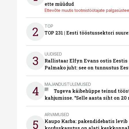
ette müüdud
Ettevõte muutis tootmistöötajate palgasüste
TOP
2
TOP 231 | Eesti tööstussektori su
UUDISED
3
Rallistaar Elfyn Evans ostis Eestis
Palmako juht: see on tunnustus Ees
MAJANDUSTULEMUSED
4
Tugeva käibehüppe teinud tööst
kahjumisse. “Selle aasta siht on 20 
ARVAMUSED
5
Kaupo Karba: pakendidebatis levib 
korduskasutus on alati keskkonna