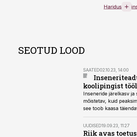
Haridus
in
SEOTUD LOOD
SAATED
02.10.23, 14:00
Inseneritead
koolipingist töö
Inseneride järelkasv ja 
mõistetav, kuid peaksime
see toob kaasa täiendav
dekaan Fjodor Sergejev
UUDISED
19.09.23, 11:27
Riik avas toetu