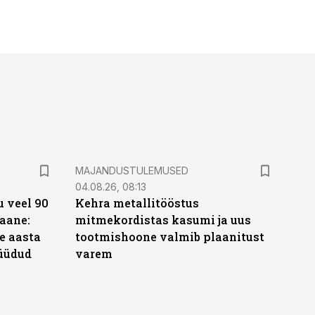
MAJANDUSTULEMUSED
04.08.26, 08:13
 veel 90
Kehra metallitööstus
aane:
mitmekordistas kasumi ja uus
e aasta
tootmishoone valmib plaanitust
üüdud
varem
e