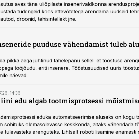
sutus avas täna üliõpilaste insenerivaldkonna arendusproje
ustada tudengeid koos ettevõtetega arendama uudseid tehno
 autod, droonid, tehisintellekt jne.
inseneride puuduse vähendamist tuleb al
uba pikka aega juhtinud tähelepanu sellel, et tööstuse arengu
ega tööjõudu, eriti insenere. Tööstusuudised uuris tööstuse e
mile näevad.
7.26, 14:36
ini edu algab tootmisprotsessi mõistmises
damisprotsessi eduka automatiseerimise aluseks on kogu t
m sobituks olemasolevasse keskkonda, aitaks vähendada tö
te tulevasteks arenguteks. Lihtsalt roboti lisamine enamasti