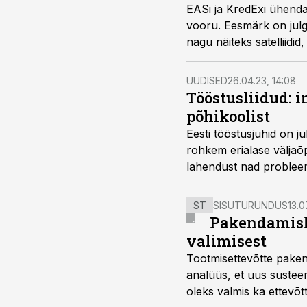
EASi ja KredExi ühenda
vooru. Eesmärk on julg
nagu näiteks satelliidid,
UUDISED
26.04.23, 14:08
Tööstusliidud: 
põhikoolist
Eesti tööstusjuhid on j
rohkem erialase väljaõpp
lahendust nad problee
ST
SISUTURUNDUS
13.0
Pakendamisli
valimisest
Tootmisettevõtte paken
analüüs, et uus süstee
oleks valmis ka ettevõt