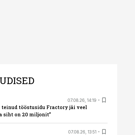
 tegevjuht Sander
UDISED
07.08.26, 14:19
teinud tööstusidu Fractory jäi veel
a siht on 20 miljonit”
07.08.26, 13:51