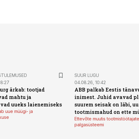
STULEMUSED
SUUR LUGU
08:27
04.08.26, 10:42
urg ärkab: tootjad
ABB palkab Eestis tänavu
ad mahtu ja
inimest. Juhid avavad pl
vad uueks laienemiseks
suurem seisak on läbi, uu
ab uue müügi- ja
tootmismahud on ette m
kuse
Ettevõte muutis tootmistöötajat
palgasüsteemi