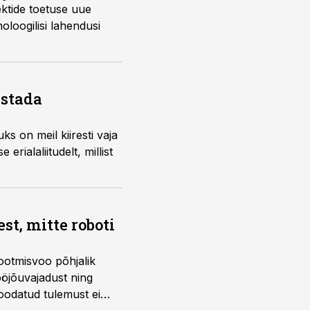
ktide toetuse uue
loogilisi lahendusi
ustada
ks on meil kiiresti vaja
rialaliitudelt, millist
t, mitte roboti
ootmisvoo põhjalik
öjõuvajadust ning
 oodatud tulemust ei