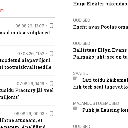
Harju Elekter pikenda
emi
UUDISED
06.08.26, 13:07
Enefit avas Poolas oma
uremad maksuvõlglased
UUDISED
Rallistaar Elfyn Evans 
07.08.26, 11:52
Palmako juht: see on t
 toodetud aiapaviljoni.
ti tootmiskvaliteedile
SAATED
Läti toidu käibema
07.08.26, 14:19
riik teeb seal tugevat k
usidu Fractory jäi veel
miljonit”
MAJANDUSTULEMUSED
Puhk ja Lausing ke
06.08.26, 09:03
lihtne arusaam, et
UUDISED
le parem. Analüüsid