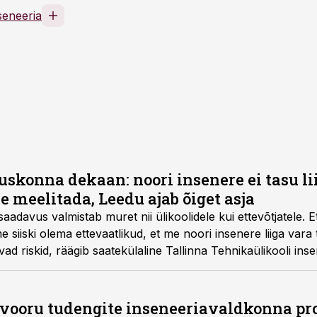
seneeria
uskonna dekaan: noori insenere ei tasu li
le meelitada, Leedu ajab õiget asja
saadavus valmistab muret nii ülikoolidele kui ettevõtjatele. 
 siiski olema ettevaatlikud, et me noori insenere liiga vara t
ad riskid, räägib saatekülaline Tallinna Tehnikaülikooli in
.
svooru tudengite inseneeriavaldkonna pro