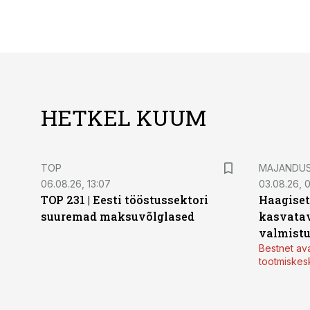
HETKEL KUUM
TOP
MAJANDU
06.08.26, 13:07
03.08.26, 
TOP 231 | Eesti tööstussektori
Haagiset
suuremad maksuvõlglased
kasvatav
valmistu
Bestnet av
tootmiskes