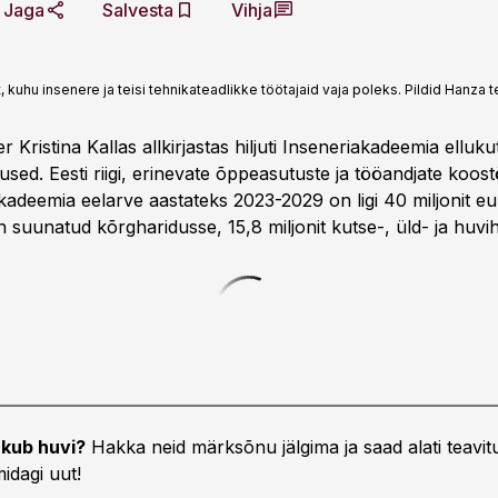
Jaga
Salvesta
Vihja
 kuhu insenere ja teisi tehnikateadlikke töötajaid vaja poleks. Pildid Hanza t
r Kristina Kallas allkirjastas hiljuti Inseneriakadeemia elluk
used. Eesti riigi, erinevate õppeasutuste ja tööandjate koos
adeemia eelarve aastateks 2023-2029 on ligi 40 miljonit eur
on suunatud kõrgharidusse, 15,8 miljonit kutse-, üld- ja huvi
kub huvi?
Hakka neid märksõnu jälgima ja saad alati teavitu
idagi uut!