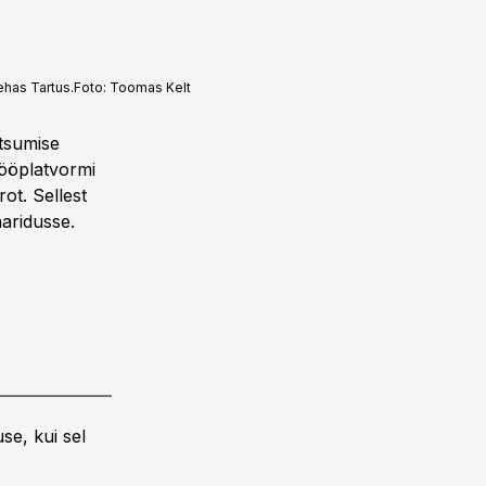
ehas Tartus.
Foto:
Toomas Kelt
utsumise
tööplatvormi
ot. Sellest
haridusse.
se, kui sel