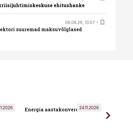
 kriisijuhtimiskeskuse ehitushanke
06.08.26, 13:07
ssektori suuremad maksuvõlglased
11.2026
24.11.2026
Energia aastakonverents 2026
Tark töö