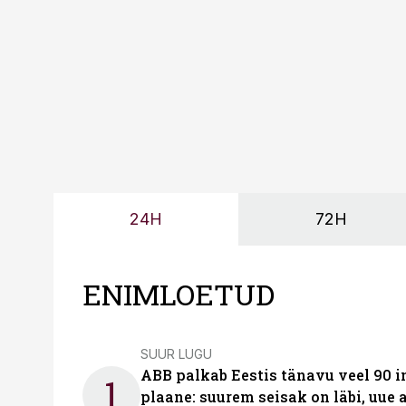
too, nendib tootmise j
Mitendorf.
24H
72H
ENIMLOETUD
SUUR LUGU
ABB palkab Eestis tänavu veel 90 
1
plaane: suurem seisak on läbi, uue