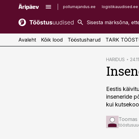
pollumajandus.ee
logistikauudised.ee
kaubandus.ee
imelineajalugu.ee
kinnisvarauudised.ee
imelineteadus.ee
Avaleht
Kõik lood
Tööstusharud
TARK TÖÖST
cebook
HARIDUS
24.1
Insen
Twitter)
kedIn
Eestis käivi
ail
inseneride p
k
kui kutsekoo
Toomas 
tööstusuu