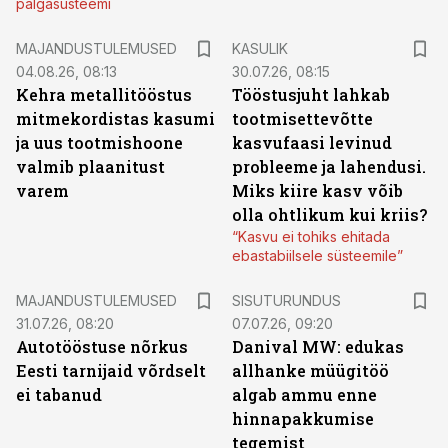
palgasüsteemi
MAJANDUSTULEMUSED
KASULIK
04.08.26, 08:13
30.07.26, 08:15
Kehra metallitööstus
Tööstusjuht lahkab
mitmekordistas kasumi
tootmisettevõtte
ja uus tootmishoone
kasvufaasi levinud
valmib plaanitust
probleeme ja lahendusi.
varem
Miks kiire kasv võib
olla ohtlikum kui kriis?
“Kasvu ei tohiks ehitada
ebastabiilsele süsteemile”
ST
MAJANDUSTULEMUSED
SISUTURUNDUS
31.07.26, 08:20
07.07.26, 09:20
Autotööstuse nõrkus
Danival MW: edukas
Eesti tarnijaid võrdselt
allhanke müügitöö
ei tabanud
algab ammu enne
hinnapakkumise
tegemist