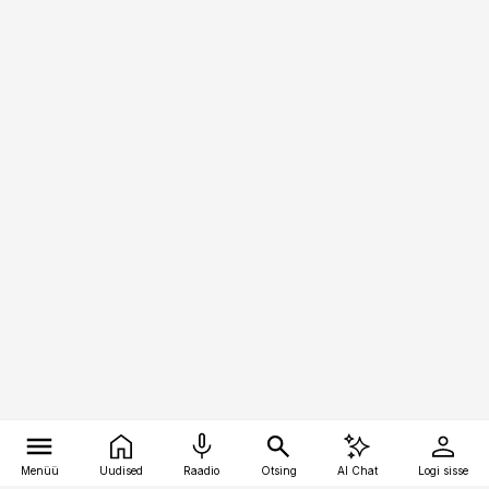
Menüü
Uudised
Raadio
Otsing
AI Chat
Logi sisse