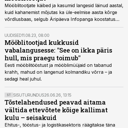
Mööblitootjate käibed ja kasumid langesid läinud aastal,
kuid kahanemist mõjutas ka üle-eelmise aasta kõrge
võrdlusbaas, selgub Äripäeva Infopanga koostatus
mööblitootjate konkurentsiraportist.
UUDISED
11.08.23, 08:00
Mööblitootjad kukkusid
vabalangusesse: "See on ikka päris
hull, mis praegu toimub"
Eesti mööblitööstust ja mööblimüüjaid on tabanud
krahh, mahud on langenud kolmandiku võrra – ja
sedagi heal juhul.
SISUTURUNDUS
26.06.26, 13:15
ST
Tõstelahendused peavad aitama
vältida ettevõtete kõige kallimat
kulu – seisakuid
Ehitus-, tööstus- ja logistikasektoris räägitakse täna