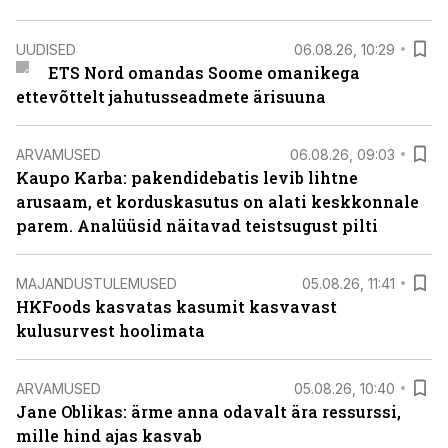
UUDISED
06.08.26, 10:29
ETS Nord omandas Soome omanikega
ettevõttelt jahutusseadmete ärisuuna
ARVAMUSED
06.08.26, 09:03
Kaupo Karba: pakendidebatis levib lihtne
arusaam, et korduskasutus on alati keskkonnale
parem. Analüüsid näitavad teistsugust pilti
MAJANDUSTULEMUSED
05.08.26, 11:41
HKFoods kasvatas kasumit kasvavast
kulusurvest hoolimata
ARVAMUSED
05.08.26, 10:40
Jane Oblikas: ärme anna odavalt ära ressurssi,
mille hind ajas kasvab