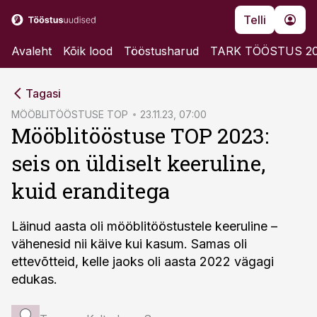
Telli
Avaleht
Kõik lood
Tööstusharud
TARK TÖÖSTUS 2
cebook
Tagasi
Twitter)
MÖÖBLITÖÖSTUSE TOP
23.11.23, 07:00
Mööblitööstuse TOP 2023:
kedIn
seis on üldiselt keeruline,
ail
kuid eranditega
k
Läinud aasta oli mööblitööstustele keeruline –
vähenesid nii käive kui kasum. Samas oli
ettevõtteid, kelle jaoks oli aasta 2022 vägagi
edukas.