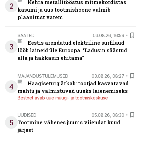
Kehra metallitööstus mitmekordistas
2
kasumi ja uus tootmishoone valmib
plaanitust varem
SAATED
03.08.26, 16:59
Eestis arendatud elektriline surfilaud
3
lööb laineid üle Euroopa. “Ladusin säästud
alla ja hakkasin ehitama”
MAJANDUSTULEMUSED
03.08.26, 08:27
Haagiseturg ärkab: tootjad kasvatavad
4
mahtu ja valmistuvad uueks laienemiseks
Bestnet avab uue müügi- ja tootmiskeskuse
UUDISED
05.08.26, 08:30
5
Tootmine vähenes juunis viiendat kuud
järjest