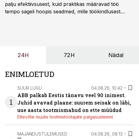
palju efektiivsusest, kuid praktikas määravad töö
tempo sageli hoopis seadmed, mille töökindlusest
sõltub kogu objekti või tootmise sujuvus. Kui tõstuk
seisab, töö katkeb või masin ei vasta töötingimustele,
ei tähenda see ettevõtte jaoks ainult tehnilist
probleemi, vaid otsest rahalist kulu, venivaid tähtaegu
ja suuremaid riske tööohutusele.
24H
72H
Nädal
ENIMLOETUD
SUUR LUGU
04.08.26, 10:42
ABB palkab Eestis tänavu veel 90 inimest.
1
Juhid avavad plaane: suurem seisak on läbi,
uue aasta tootmismahud on ette müüdud
Ettevõte muutis tootmistöötajate palgasüsteemi
MAJANDUSTULEMUSED
04.08.26, 08:13