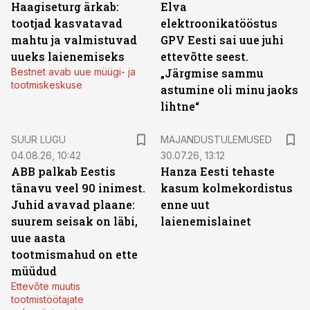
Haagiseturg ärkab:
Elva
tootjad kasvatavad
elektroonikatööstus
mahtu ja valmistuvad
GPV Eesti sai uue juhi
uueks laienemiseks
ettevõtte seest.
Bestnet avab uue müügi- ja
„Järgmise sammu
tootmiskeskuse
astumine oli minu jaoks
lihtne“
SUUR LUGU
MAJANDUSTULEMUSED
04.08.26, 10:42
30.07.26, 13:12
ABB palkab Eestis
Hanza Eesti tehaste
tänavu veel 90 inimest.
kasum kolmekordistus
Juhid avavad plaane:
enne uut
suurem seisak on läbi,
laienemislainet
uue aasta
tootmismahud on ette
müüdud
Ettevõte muutis
tootmistöötajate