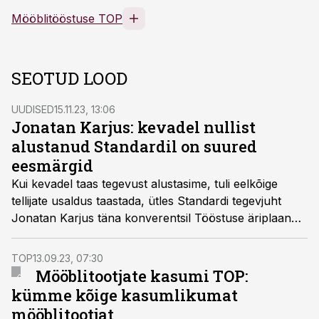
Mööblitööstuse TOP
SEOTUD LOOD
UUDISED
15.11.23, 13:06
Jonatan Karjus: kevadel nullist
alustanud Standardil on suured
eesmärgid
Kui kevadel taas tegevust alustasime, tuli eelkõige
tellijate usaldus taastada, ütles Standardi tegevjuht
Jonatan Karjus täna konverentsil Tööstuse äriplaan
2024.
TOP
13.09.23, 07:30
Mööblitootjate kasumi TOP:
kümme kõige kasumlikumat
mööblitootjat