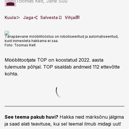
Toomas Kelt, Jane Suu
Kuula
Jaga
Salvesta
Vihja
Tänapäevane mööblitööstus on robotiseeritud ja automatiseeritud,
kuid inimesteta hakkama ei saa.
Foto:
Toomas Kelt
Mööblitootjate TOP on koostatud 2022. aasta
tulemuste põhjal. TOP sisaldab andmeid 112 ettevõtte
kohta.
See teema pakub huvi?
Hakka neid märksõnu jälgima
ja saad alati teavituse, kui sel teemal ilmub midagi uut!