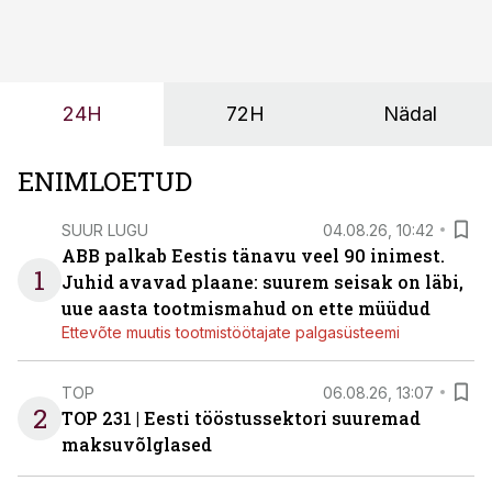
kasvanud, kliendid kaaluvad otsuseid põhjalikumalt
ning partnerit ei valita enam ainult tootmisvõimekuse
või hinnakirja järgi.
24H
72H
Nädal
ENIMLOETUD
SUUR LUGU
04.08.26, 10:42
ABB palkab Eestis tänavu veel 90 inimest.
1
Juhid avavad plaane: suurem seisak on läbi,
uue aasta tootmismahud on ette müüdud
Ettevõte muutis tootmistöötajate palgasüsteemi
TOP
06.08.26, 13:07
2
TOP 231 | Eesti tööstussektori suuremad
maksuvõlglased