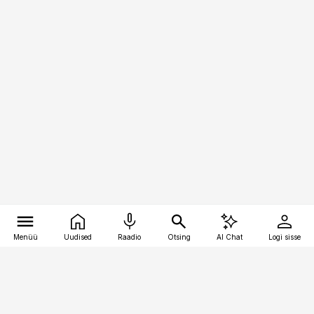
Menüü
Uudised
Raadio
Otsing
AI Chat
Logi sisse
Vana-Lõuna 39/1, 19094 Tallinn