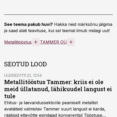
See teema pakub huvi?
Hakka neid märksõnu jälgima
ja saad alati teavituse, kui sel teemal ilmub midagi uut!
Metallitööstus
TAMMER OÜ
SEOTUD LOOD
UUDISED
17.11.22, 12:54
Metallitööstus Tammer: kriis ei ole
meid üllatanud, lähikuudel langust ei
tule
Ehitus- ja laevandussektorile peamiselt metallist
avatäiteid valmistav Tammer suurt langust ei karda,
rääkisid ettevõtte esindajad konverentsil Tööstuse