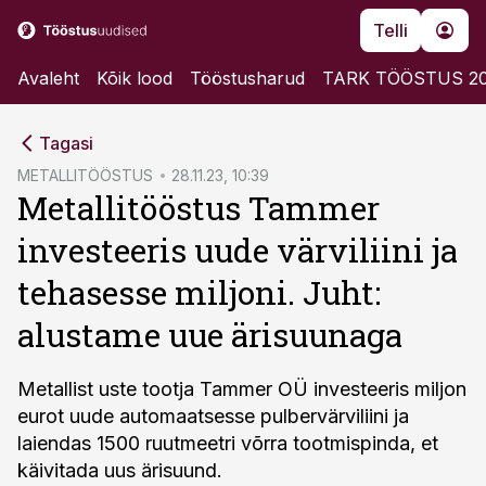
Telli
Avaleht
Kõik lood
Tööstusharud
TARK TÖÖSTUS 2
cebook
Tagasi
Twitter)
METALLITÖÖSTUS
28.11.23, 10:39
Metallitööstus Tammer
kedIn
investeeris uude värviliini ja
ail
tehasesse miljoni. Juht:
k
alustame uue ärisuunaga
Metallist uste tootja Tammer OÜ investeeris miljon
eurot uude automaatsesse pulbervärviliini ja
laiendas 1500 ruutmeetri võrra tootmispinda, et
käivitada uus ärisuund.