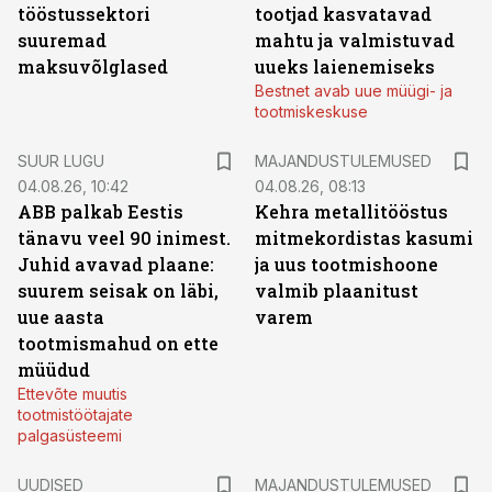
tööstussektori
tootjad kasvatavad
suuremad
mahtu ja valmistuvad
maksuvõlglased
uueks laienemiseks
Bestnet avab uue müügi- ja
tootmiskeskuse
SUUR LUGU
MAJANDUSTULEMUSED
04.08.26, 10:42
04.08.26, 08:13
ABB palkab Eestis
Kehra metallitööstus
tänavu veel 90 inimest.
mitmekordistas kasumi
Juhid avavad plaane:
ja uus tootmishoone
suurem seisak on läbi,
valmib plaanitust
uue aasta
varem
tootmismahud on ette
müüdud
Ettevõte muutis
tootmistöötajate
palgasüsteemi
UUDISED
MAJANDUSTULEMUSED