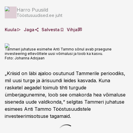
Harro Puusild
Tööstusuudised.ee juht
Kuula
Jaga
Salvesta
Vihja
Tammeri juhatuse esimehe Anti Tammo sõnul avab praegune
investeering ettevõttele uusi võimalusi ja toob ka kasvu.
Foto:
Johanna Adojaan
„Kriisid on läbi ajaloo osutunud Tammerile perioodiks,
mil uusi turge ja ärisuundi leides kasvada. Kuna
rasketel aegadel toimub tihti turgude
ümberjagunemine, loob see omakorda hea võimaluse
siseneda uude valdkonda,“ selgitas Tammeri juhatuse
esimees Anti Tammo Tööstusuudistele
investeerimisotsuse tagamaid.