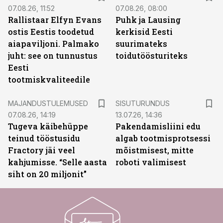
07.08.26, 11:52
07.08.26, 08:00
Rallistaar Elfyn Evans
Puhk ja Lausing
ostis Eestis toodetud
kerkisid Eesti
aiapaviljoni. Palmako
suurimateks
juht: see on tunnustus
toidutöösturiteks
Eesti
tootmiskvaliteedile
ST
MAJANDUSTULEMUSED
SISUTURUNDUS
07.08.26, 14:19
13.07.26, 14:36
Tugeva käibehüppe
Pakendamisliini edu
teinud tööstusidu
algab tootmisprotsessi
Fractory jäi veel
mõistmisest, mitte
kahjumisse. “Selle aasta
roboti valimisest
siht on 20 miljonit”