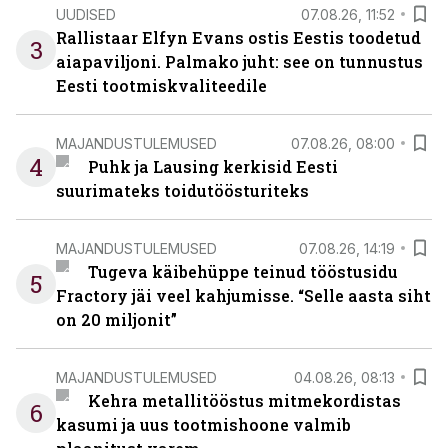
UUDISED
07.08.26, 11:52
Rallistaar Elfyn Evans ostis Eestis toodetud
3
aiapaviljoni. Palmako juht: see on tunnustus
Eesti tootmiskvaliteedile
MAJANDUSTULEMUSED
07.08.26, 08:00
4
Puhk ja Lausing kerkisid Eesti
suurimateks toidutöösturiteks
MAJANDUSTULEMUSED
07.08.26, 14:19
Tugeva käibehüppe teinud tööstusidu
5
Fractory jäi veel kahjumisse. “Selle aasta siht
on 20 miljonit”
MAJANDUSTULEMUSED
04.08.26, 08:13
Kehra metallitööstus mitmekordistas
6
kasumi ja uus tootmishoone valmib