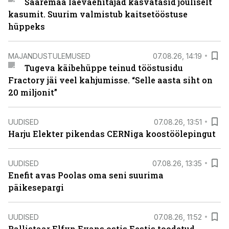
Saaremaa laevaehitajad kasvatasid jõuliselt
kasumit. Suurim valmistub kaitsetööstuse
hüppeks
MAJANDUSTULEMUSED
07.08.26, 14:19
Tugeva käibehüppe teinud tööstusidu
Fractory jäi veel kahjumisse. “Selle aasta siht on
20 miljonit”
UUDISED
07.08.26, 13:51
Harju Elekter pikendas CERNiga koostöölepingut
UUDISED
07.08.26, 13:35
Enefit avas Poolas oma seni suurima
päikesepargi
UUDISED
07.08.26, 11:52
Rallistaar Elfyn Evans ostis Eestis toodetud