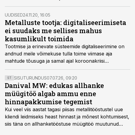
äriplaan 2023. Kriisidega hakkama saamist tagab
nende hinnangul selleks valmistumine headel aegadel.
UUDISED
24.11.20, 16:05
Metalluste tootja: digitaliseerimiseta
ei suudaks me sellises mahus
kasumlikult toimida
Tootmise ja erinevate süsteemide digitaliseerimine on
andnud meile võimekuse tulla toime viimase aja
mahtude tõusuga ja samal ajal koroonakriisi
väljakutsetega, ütles metalluksi tootva Tammeri
tootejuht Anita Liesment.
SISUTURUNDUS
07.07.26, 09:20
ST
Danival MW: edukas allhanke
müügitöö algab ammu enne
hinnapakkumise tegemist
Kui veel viis aastat tagasi piisas metallitööstustel uue
kliendi leidmiseks heast hinnast ja mõnest kohtumisest,
siis täna on allhanketööstuse müügitöö muutunud
märksa pikemaks ja süsteemsemaks. Konkurents on