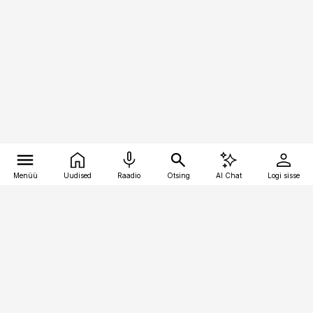
Menüü
Uudised
Raadio
Otsing
AI Chat
Logi sisse
Vana-Lõuna 39/1, 19094 Tallinn
(+372) 667 0111
toostusuudised@toostusuudised.ee