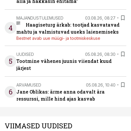
alla ja hakkasin ehitama”
MAJANDUSTULEMUSED
03.08.26, 08:27
Haagiseturg ärkab: tootjad kasvatavad
4
mahtu ja valmistuvad uueks laienemiseks
Bestnet avab uue müügi- ja tootmiskeskuse
UUDISED
05.08.26, 08:30
5
Tootmine vähenes juunis viiendat kuud
järjest
ARVAMUSED
05.08.26, 10:40
6
Jane Oblikas: ärme anna odavalt ära
ressurssi, mille hind ajas kasvab
VIIMASED UUDISED