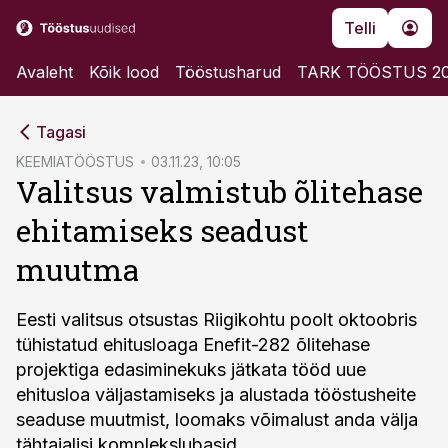
Telli
Avaleht
Kõik lood
Tööstusharud
TARK TÖÖSTUS 2
cebook
Tagasi
Twitter)
KEEMIATÖÖSTUS
03.11.23, 10:05
Valitsus valmistub õlitehase
kedIn
ehitamiseks seadust
ail
muutma
k
Eesti valitsus otsustas Riigikohtu poolt oktoobris
tühistatud ehitusloaga Enefit-282 õlitehase
projektiga edasiminekuks jätkata tööd uue
ehitusloa väljastamiseks ja alustada tööstusheite
seaduse muutmist, loomaks võimalust anda välja
tähtajalisi komplekslubasid.