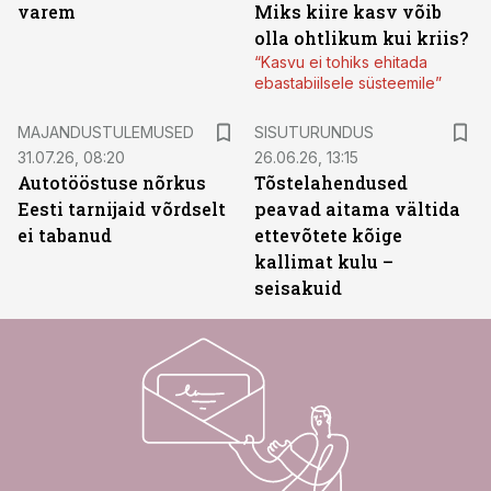
varem
Miks kiire kasv võib
olla ohtlikum kui kriis?
“Kasvu ei tohiks ehitada
ebastabiilsele süsteemile”
ST
MAJANDUSTULEMUSED
SISUTURUNDUS
31.07.26, 08:20
26.06.26, 13:15
Autotööstuse nõrkus
Tõstelahendused
Eesti tarnijaid võrdselt
peavad aitama vältida
ei tabanud
ettevõtete kõige
kallimat kulu –
seisakuid