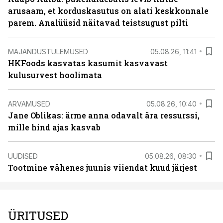
arusaam, et korduskasutus on alati keskkonnale
parem. Analüüsid näitavad teistsugust pilti
MAJANDUSTULEMUSED
05.08.26, 11:41
HKFoods kasvatas kasumit kasvavast
kulusurvest hoolimata
ARVAMUSED
05.08.26, 10:40
Jane Oblikas: ärme anna odavalt ära ressurssi,
mille hind ajas kasvab
UUDISED
05.08.26, 08:30
Tootmine vähenes juunis viiendat kuud järjest
ÜRITUSED