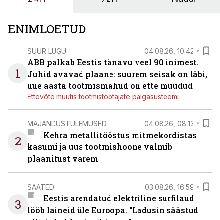
ENIMLOETUD
SUUR LUGU
04.08.26, 10:42
ABB palkab Eestis tänavu veel 90 inimest.
1
Juhid avavad plaane: suurem seisak on läbi,
uue aasta tootmismahud on ette müüdud
Ettevõte muutis tootmistöötajate palgasüsteemi
MAJANDUSTULEMUSED
04.08.26, 08:13
Kehra metallitööstus mitmekordistas
2
kasumi ja uus tootmishoone valmib
plaanitust varem
SAATED
03.08.26, 16:59
Eestis arendatud elektriline surfilaud
3
lööb laineid üle Euroopa. “Ladusin säästud