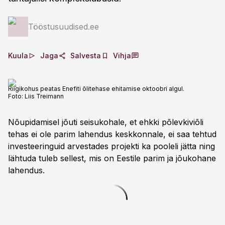
Tööstusuudised.ee
Kuula
Jaga
Salvesta
Vihja
Riigikohus peatas Enefiti õlitehase ehitamise oktoobri algul.
Foto:
Liis Treimann
Nõupidamisel jõuti seisukohale, et ehkki põlevkiviõli
tehas ei ole parim lahendus keskkonnale, ei saa tehtud
investeeringuid arvestades projekti ka pooleli jätta ning
lähtuda tuleb sellest, mis on Eestile parim ja jõukohane
lahendus.