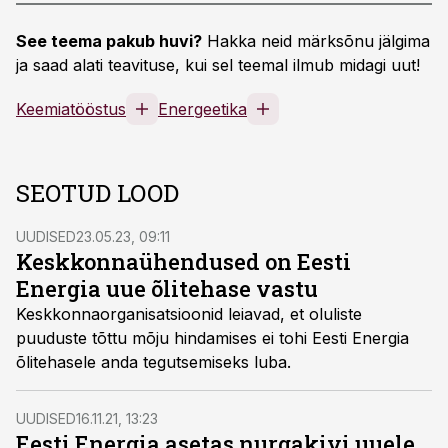
See teema pakub huvi?
Hakka neid märksõnu jälgima
ja saad alati teavituse, kui sel teemal ilmub midagi uut!
Keemiatööstus
Energeetika
SEOTUD LOOD
UUDISED
23.05.23, 09:11
Keskkonnaühendused on Eesti
Energia uue õlitehase vastu
Keskkonnaorganisatsioonid leiavad, et oluliste
puuduste tõttu mõju hindamises ei tohi Eesti Energia
õlitehasele anda tegutsemiseks luba.
UUDISED
16.11.21, 13:23
Eesti Energia asetas nurgakivi uuele