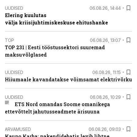
UUDISED
06.08.26, 14:44
Elering kuulutas
välja kriisijuhtimiskeskuse ehitushanke
TOP
06.08.26, 13:07
TOP 231 | Eesti tööstussektori suuremad
maksuvõlglased
UUDISED
06.08.26, 11:15
Hiiumaale kavandatakse võimsamat elektrivõrku
UUDISED
06.08.26, 10:29
ETS Nord omandas Soome omanikega
ettevõttelt jahutusseadmete ärisuuna
ARVAMUSED
06.08.26, 09:03
Kaupo Karba: pakendidebatis levib lihtne