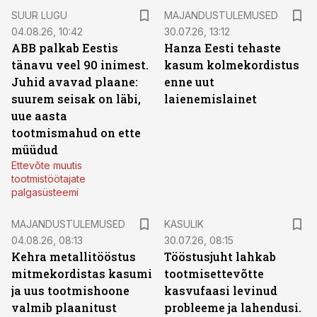
SUUR LUGU
MAJANDUSTULEMUSED
04.08.26, 10:42
30.07.26, 13:12
ABB palkab Eestis
Hanza Eesti tehaste
tänavu veel 90 inimest.
kasum kolmekordistus
Juhid avavad plaane:
enne uut
suurem seisak on läbi,
laienemislainet
uue aasta
tootmismahud on ette
müüdud
Ettevõte muutis
tootmistöötajate
palgasüsteemi
MAJANDUSTULEMUSED
KASULIK
04.08.26, 08:13
30.07.26, 08:15
Kehra metallitööstus
Tööstusjuht lahkab
mitmekordistas kasumi
tootmisettevõtte
ja uus tootmishoone
kasvufaasi levinud
valmib plaanitust
probleeme ja lahendusi.