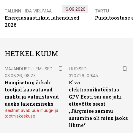
16.09.2026
TALLINN - IDA-VIRUMAA
TARTU
Energiasäästlikud lahendused
Puidutööstuse 
2026
HETKEL KUUM
MAJANDUSTULEMUSED
UUDISED
03.08.26, 08:27
31.07.26, 09:45
Haagiseturg ärkab:
Elva
tootjad kasvatavad
elektroonikatööstus
mahtu ja valmistuvad
GPV Eesti sai uue juhi
uueks laienemiseks
ettevõtte seest.
Bestnet avab uue müügi- ja
„Järgmise sammu
tootmiskeskuse
astumine oli minu jaoks
lihtne“