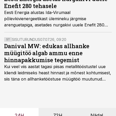
Enefit 280 tehasele
Eesti Energia alustas Ida-Virumaal
põlevkivienergeetikast ülemineku järgmise
arenguetapiga, asetades nurgakivi uuele Enefit 280
tehasele ja jätkusuutliku keemiatööstuse
kontseptsioonile tervikuna.
SISUTURUNDUS
07.07.26, 09:20
ST
Danival MW: edukas allhanke
müügitöö algab ammu enne
hinnapakkumise tegemist
Kui veel viis aastat tagasi piisas metallitööstustel uue
kliendi leidmiseks heast hinnast ja mõnest kohtumisest,
siis täna on allhanketööstuse müügitöö muutunud
märksa pikemaks ja süsteemsemaks. Konkurents on
kasvanud, kliendid kaaluvad otsuseid põhjalikumalt
ning partnerit ei valita enam ainult tootmisvõimekuse
või hinnakirja järgi.
24H
72H
Nädal