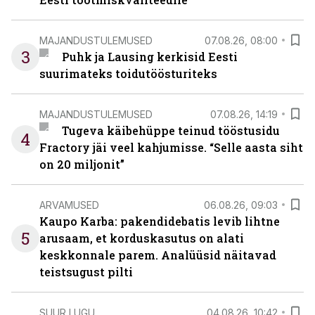
MAJANDUSTULEMUSED
07.08.26, 08:00
3
Puhk ja Lausing kerkisid Eesti
suurimateks toidutöösturiteks
MAJANDUSTULEMUSED
07.08.26, 14:19
Tugeva käibehüppe teinud tööstusidu
4
Fractory jäi veel kahjumisse. “Selle aasta siht
on 20 miljonit”
ARVAMUSED
06.08.26, 09:03
Kaupo Karba: pakendidebatis levib lihtne
5
arusaam, et korduskasutus on alati
keskkonnale parem. Analüüsid näitavad
teistsugust pilti
SUUR LUGU
04.08.26, 10:42