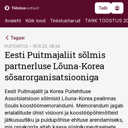
Telli
Avaleht
Kõik lood
Tööstusharud
TARK TÖÖSTUS 2
cebook
Tagasi
Twitter)
PUITEHITUS
16.10.23, 08:34
Eesti Puitmajaliit sõlmis
kedIn
partnerluse Lõuna-Korea
ail
sõsarorganisatsiooniga
k
Eesti Puitmajaliit ja Korea Puitehituse
Assotsiatsioon sõlmisid Lõuna-Korea pealinnas
Soulis koostöömemorandumi. Memorandum jagab
erialaliitude ühist visiooni ja koostööpõhimõtteid
jätkusuutliku ja puidupõhise ehituse arendamiseks,
mis omakorda aitab kaasa süsinikuneutraalsete