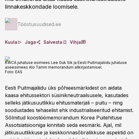
linnakeskkondade loomisele.
Tööstusuudised.ee
Kuula
Jaga
Salvesta
Vihja
KWCA juhatuse esimees Lee Guk Sik ja Eesti Puitmajaliidu juhatuse
aseesimees Alo Tamm memorandum allkirjastamisel.
Foto:
EAS
Eesti Puitmajaliidu üks põhieesmärkidest on aidata
kaasa ehitussektori süsinikneutraalsusele, kasutades
selleks jätkusuutlikku ehitusmaterjali – puitu – ning
soodustades tehaselist ehk industrialiseeritud ehitamist.
Sõlmitud koostöömemorandum Korea Puitehituse
Assotsiatsiooniga kinnitab seda eesmärki. Ajal, mil
jätkusuutlikkuse ja keskkonnasõbralikkuse aspektid on