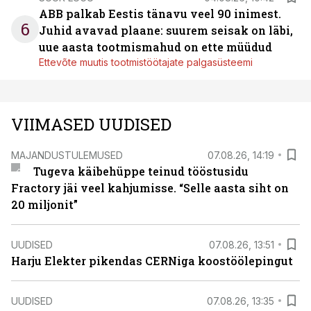
ABB palkab Eestis tänavu veel 90 inimest.
6
Juhid avavad plaane: suurem seisak on läbi,
uue aasta tootmismahud on ette müüdud
Ettevõte muutis tootmistöötajate palgasüsteemi
VIIMASED UUDISED
MAJANDUSTULEMUSED
07.08.26, 14:19
Tugeva käibehüppe teinud tööstusidu
Fractory jäi veel kahjumisse. “Selle aasta siht on
20 miljonit”
UUDISED
07.08.26, 13:51
Harju Elekter pikendas CERNiga koostöölepingut
UUDISED
07.08.26, 13:35