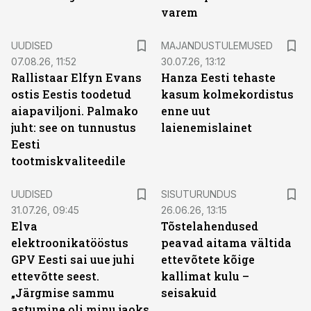
varem
UUDISED
MAJANDUSTULEMUSED
07.08.26, 11:52
30.07.26, 13:12
Rallistaar Elfyn Evans
Hanza Eesti tehaste
ostis Eestis toodetud
kasum kolmekordistus
aiapaviljoni. Palmako
enne uut
juht: see on tunnustus
laienemislainet
Eesti
tootmiskvaliteedile
ST
UUDISED
SISUTURUNDUS
31.07.26, 09:45
26.06.26, 13:15
Elva
Tõstelahendused
elektroonikatööstus
peavad aitama vältida
GPV Eesti sai uue juhi
ettevõtete kõige
ettevõtte seest.
kallimat kulu –
„Järgmise sammu
seisakuid
astumine oli minu jaoks