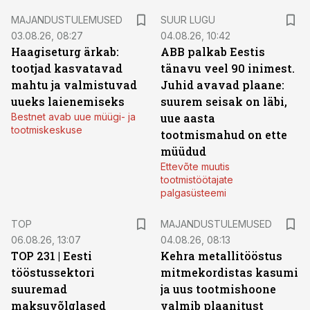
MAJANDUSTULEMUSED
SUUR LUGU
03.08.26, 08:27
04.08.26, 10:42
Haagiseturg ärkab:
ABB palkab Eestis
tootjad kasvatavad
tänavu veel 90 inimest.
mahtu ja valmistuvad
Juhid avavad plaane:
uueks laienemiseks
suurem seisak on läbi,
Bestnet avab uue müügi- ja
uue aasta
tootmiskeskuse
tootmismahud on ette
müüdud
Ettevõte muutis
tootmistöötajate
palgasüsteemi
TOP
MAJANDUSTULEMUSED
06.08.26, 13:07
04.08.26, 08:13
TOP 231 | Eesti
Kehra metallitööstus
tööstussektori
mitmekordistas kasumi
suuremad
ja uus tootmishoone
maksuvõlglased
valmib plaanitust