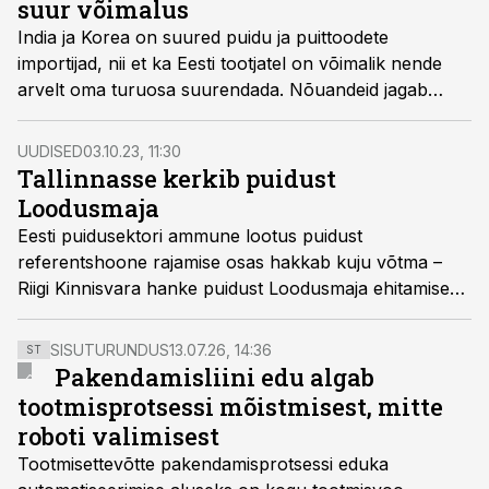
suur võimalus
India ja Korea on suured puidu ja puittoodete
importijad, nii et ka Eesti tootjatel on võimalik nende
arvelt oma turuosa suurendada. Nõuandeid jagab
EASi ja KredExi ühendasutus.
UUDISED
03.10.23, 11:30
Tallinnasse kerkib puidust
Loodusmaja
Eesti puidusektori ammune lootus puidust
referentshoone rajamise osas hakkab kuju võtma –
Riigi Kinnisvara hanke puidust Loodusmaja ehitamiseks
võitis Nordecon.
SISUTURUNDUS
13.07.26, 14:36
ST
Pakendamisliini edu algab
tootmisprotsessi mõistmisest, mitte
roboti valimisest
Tootmisettevõtte pakendamisprotsessi eduka