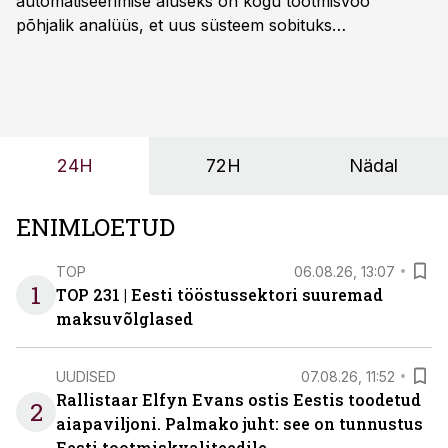
automatiseerimise aluseks on kogu tootmisvoo
põhjalik analüüs, et uus süsteem sobituks
olemasolevasse keskkonda, aitaks vähendada
tööjõuvajadust ning oleks valmis ka ettevõtte
tulevasteks arenguteks. Lihtsalt roboti lisamine
enamasti oodatud tulemust ei too, nendib tootmise ja
tööstuse automatiseerimislahenduste arendaja Smitech
24H
72H
Nädal
OÜ tegevjuht Sander Mitendorf.
ENIMLOETUD
TOP
06.08.26, 13:07
1
TOP 231 | Eesti tööstussektori suuremad
maksuvõlglased
UUDISED
07.08.26, 11:52
Rallistaar Elfyn Evans ostis Eestis toodetud
2
aiapaviljoni. Palmako juht: see on tunnustus
Eesti tootmiskvaliteedile