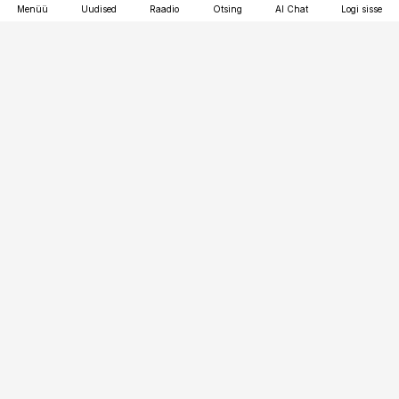
Menüü
Uudised
Raadio
Otsing
AI Chat
Logi sisse
Vana-Lõuna 39/1, 19094 Tallinn
(+372) 667 0111
toostusuudised@toostusuudised.ee
Telli
Reklaam
Firmast
Sisu kasutamisõigused
Ajakirjaniku
eetikakoodeks
Üldtingimused
Privaatsustingimused
Küpsiste poliitika
KKK
Eesti Meediaettevõtete
Eelistuste haldamine
Liit