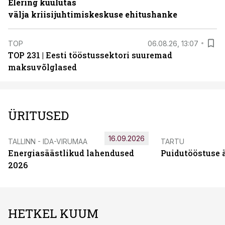
Elering kuulutas
välja kriisijuhtimiskeskuse ehitushanke
TOP
06.08.26, 13:07
TOP 231 | Eesti tööstussektori suuremad
maksuvõlglased
ÜRITUSED
16.09.2026
TALLINN - IDA-VIRUMAA
TARTU
Energiasäästlikud lahendused
Puidutööstuse 
2026
HETKEL KUUM