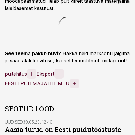
möödapääsmatud, leiab puit kiirelt taastuva materjalina
laialdasemat kasutust.
See teema pakub huvi?
Hakka neid märksõnu jälgima
ja saad alati teavituse, kui sel teemal ilmub midagi uut!
puitehitus
Eksport
EESTI PUITMAJALIIT MTÜ
SEOTUD LOOD
UUDISED
30.05.23, 12:40
Aasia turud on Eesti puidutööstuste