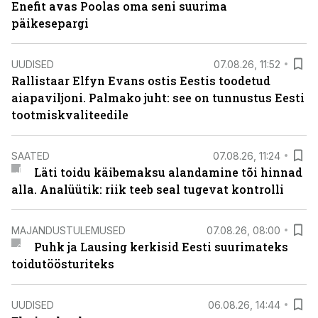
Enefit avas Poolas oma seni suurima
päikesepargi
UUDISED
07.08.26, 11:52
Rallistaar Elfyn Evans ostis Eestis toodetud
aiapaviljoni. Palmako juht: see on tunnustus Eesti
tootmiskvaliteedile
SAATED
07.08.26, 11:24
Läti toidu käibemaksu alandamine tõi hinnad
alla. Analüütik: riik teeb seal tugevat kontrolli
MAJANDUSTULEMUSED
07.08.26, 08:00
Puhk ja Lausing kerkisid Eesti suurimateks
toidutöösturiteks
UUDISED
06.08.26, 14:44