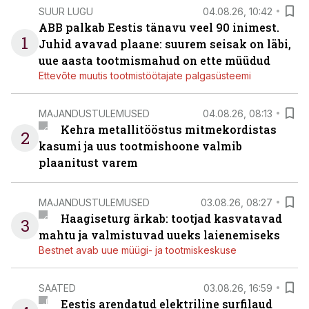
SUUR LUGU
04.08.26, 10:42
ABB palkab Eestis tänavu veel 90 inimest.
1
Juhid avavad plaane: suurem seisak on läbi,
uue aasta tootmismahud on ette müüdud
Ettevõte muutis tootmistöötajate palgasüsteemi
MAJANDUSTULEMUSED
04.08.26, 08:13
Kehra metallitööstus mitmekordistas
2
kasumi ja uus tootmishoone valmib
plaanitust varem
MAJANDUSTULEMUSED
03.08.26, 08:27
Haagiseturg ärkab: tootjad kasvatavad
3
mahtu ja valmistuvad uueks laienemiseks
Bestnet avab uue müügi- ja tootmiskeskuse
SAATED
03.08.26, 16:59
Eestis arendatud elektriline surfilaud