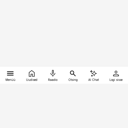
Menüü
Uudised
Raadio
Otsing
AI Chat
Logi sisse
Vana-Lõuna 39/1, 19094 Tallinn
(+372) 667 0111
toostusuudised@toostusuudised.ee