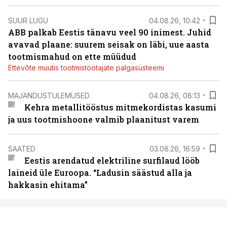
SUUR LUGU
04.08.26, 10:42
ABB palkab Eestis tänavu veel 90 inimest. Juhid
avavad plaane: suurem seisak on läbi, uue aasta
tootmismahud on ette müüdud
Ettevõte muutis tootmistöötajate palgasüsteemi
MAJANDUSTULEMUSED
04.08.26, 08:13
Kehra metallitööstus mitmekordistas kasumi
ja uus tootmishoone valmib plaanitust varem
SAATED
03.08.26, 16:59
Eestis arendatud elektriline surfilaud lööb
laineid üle Euroopa. “Ladusin säästud alla ja
hakkasin ehitama”