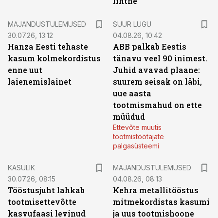
lihtne“
MAJANDUSTULEMUSED
SUUR LUGU
30.07.26, 13:12
04.08.26, 10:42
Hanza Eesti tehaste
ABB palkab Eestis
kasum kolmekordistus
tänavu veel 90 inimest.
enne uut
Juhid avavad plaane:
laienemislainet
suurem seisak on läbi,
uue aasta
tootmismahud on ette
müüdud
Ettevõte muutis
tootmistöötajate
palgasüsteemi
KASULIK
MAJANDUSTULEMUSED
30.07.26, 08:15
04.08.26, 08:13
Tööstusjuht lahkab
Kehra metallitööstus
tootmisettevõtte
mitmekordistas kasumi
kasvufaasi levinud
ja uus tootmishoone