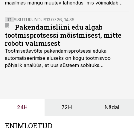
maailmas mängu muutev lahendus, mis võimaldab
müüa väikemaju ja saunu edukamalt ja
kliendisõbralikumalt üle kogu maailma.
SISUTURUNDUS
13.07.26, 14:36
ST
Pakendamisliini edu algab
tootmisprotsessi mõistmisest, mitte
roboti valimisest
Tootmisettevõtte pakendamisprotsessi eduka
automatiseerimise aluseks on kogu tootmisvoo
põhjalik analüüs, et uus süsteem sobituks
olemasolevasse keskkonda, aitaks vähendada
tööjõuvajadust ning oleks valmis ka ettevõtte
tulevasteks arenguteks. Lihtsalt roboti lisamine
enamasti oodatud tulemust ei too, nendib tootmise ja
tööstuse automatiseerimislahenduste arendaja Smitech
24H
72H
Nädal
OÜ tegevjuht Sander Mitendorf.
ENIMLOETUD