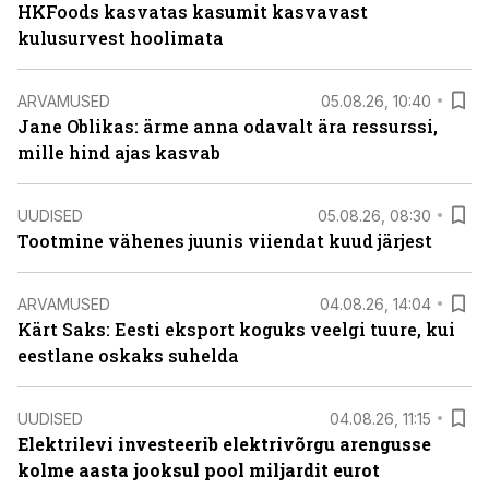
HKFoods kasvatas kasumit kasvavast
kulusurvest hoolimata
ARVAMUSED
05.08.26, 10:40
Jane Oblikas: ärme anna odavalt ära ressurssi,
mille hind ajas kasvab
UUDISED
05.08.26, 08:30
Tootmine vähenes juunis viiendat kuud järjest
ARVAMUSED
04.08.26, 14:04
Kärt Saks: Eesti eksport koguks veelgi tuure, kui
eestlane oskaks suhelda
UUDISED
04.08.26, 11:15
Elektrilevi investeerib elektrivõrgu arengusse
kolme aasta jooksul pool miljardit eurot