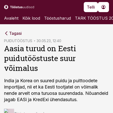
Telli
Avaleht
Kõik lood
Tööstusharud
TARK TÖÖSTUS 2
cebook
Tagasi
Twitter)
PUIDUTÖÖSTUS
30.05.23, 12:40
Aasia turud on Eesti
kedIn
puidutööstuste suur
ail
võimalus
k
India ja Korea on suured puidu ja puittoodete
importijad, nii et ka Eesti tootjatel on võimalik
nende arvelt oma turuosa suurendada. Nõuandeid
jagab EASi ja KredExi ühendasutus.