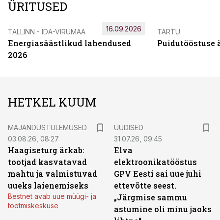
ÜRITUSED
16.09.2026
TALLINN - IDA-VIRUMAA
TARTU
Energiasäästlikud lahendused
Puidutööstuse 
2026
HETKEL KUUM
MAJANDUSTULEMUSED
UUDISED
03.08.26, 08:27
31.07.26, 09:45
Haagiseturg ärkab:
Elva
tootjad kasvatavad
elektroonikatööstus
mahtu ja valmistuvad
GPV Eesti sai uue juhi
uueks laienemiseks
ettevõtte seest.
Bestnet avab uue müügi- ja
„Järgmise sammu
tootmiskeskuse
astumine oli minu jaoks