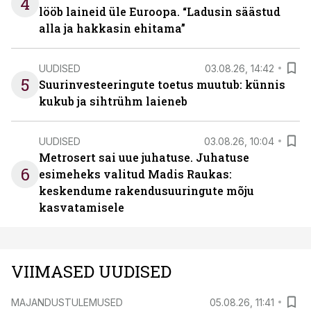
4
lööb laineid üle Euroopa. “Ladusin säästud
alla ja hakkasin ehitama”
UUDISED
03.08.26, 14:42
5
Suurinvesteeringute toetus muutub: künnis
kukub ja sihtrühm laieneb
UUDISED
03.08.26, 10:04
Metrosert sai uue juhatuse. Juhatuse
6
esimeheks valitud Madis Raukas:
keskendume rakendusuuringute mõju
kasvatamisele
VIIMASED UUDISED
MAJANDUSTULEMUSED
05.08.26, 11:41