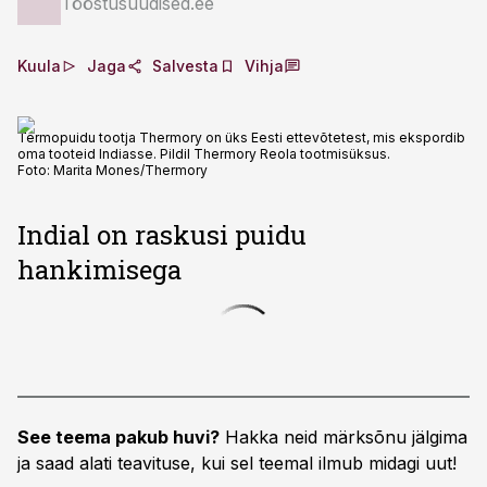
Tööstusuudised.ee
Kuula
Jaga
Salvesta
Vihja
Termopuidu tootja Thermory on üks Eesti ettevõtetest, mis ekspordib
oma tooteid Indiasse. Pildil Thermory Reola tootmisüksus.
Foto:
Marita Mones/Thermory
Indial on raskusi puidu
hankimisega
See teema pakub huvi?
Hakka neid märksõnu jälgima
ja saad alati teavituse, kui sel teemal ilmub midagi uut!