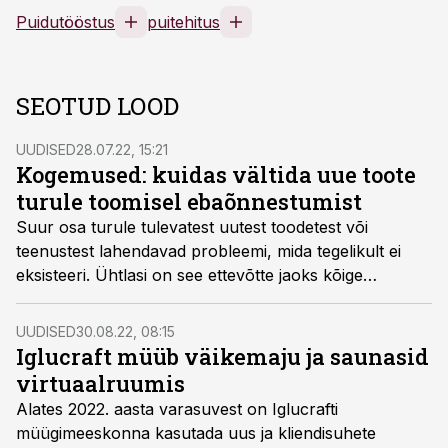
Puidutööstus
puitehitus
SEOTUD LOOD
UUDISED
28.07.22, 15:21
Kogemused: kuidas vältida uue toote
turule toomisel ebaõnnestumist
Suur osa turule tulevatest uutest toodetest või
teenustest lahendavad probleemi, mida tegelikult ei
eksisteeri. Ühtlasi on see ettevõtte jaoks kõige
kulukam viis testida toote edukust. Kuidas teha aga
oluliselt varem kindlaks, mis toob edu ja mis mitte?
UUDISED
30.08.22, 08:15
Iglucraft müüb väikemaju ja saunasid
virtuaalruumis
Alates 2022. aasta varasuvest on Iglucrafti
müügimeeskonna kasutada uus ja kliendisuhete