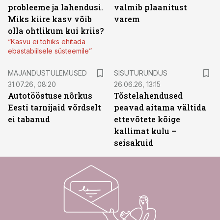
probleeme ja lahendusi.
valmib plaanitust
Miks kiire kasv võib
varem
olla ohtlikum kui kriis?
“Kasvu ei tohiks ehitada
ebastabiilsele süsteemile”
ST
MAJANDUSTULEMUSED
SISUTURUNDUS
31.07.26, 08:20
26.06.26, 13:15
Autotööstuse nõrkus
Tõstelahendused
Eesti tarnijaid võrdselt
peavad aitama vältida
ei tabanud
ettevõtete kõige
kallimat kulu –
seisakuid