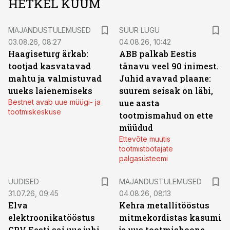
HETKEL KUUM
MAJANDUSTULEMUSED
SUUR LUGU
03.08.26, 08:27
04.08.26, 10:42
Haagiseturg ärkab:
ABB palkab Eestis
tootjad kasvatavad
tänavu veel 90 inimest.
mahtu ja valmistuvad
Juhid avavad plaane:
uueks laienemiseks
suurem seisak on läbi,
Bestnet avab uue müügi- ja
uue aasta
tootmiskeskuse
tootmismahud on ette
müüdud
Ettevõte muutis
tootmistöötajate
palgasüsteemi
UUDISED
MAJANDUSTULEMUSED
31.07.26, 09:45
04.08.26, 08:13
Elva
Kehra metallitööstus
elektroonikatööstus
mitmekordistas kasumi
GPV Eesti sai uue juhi
ja uus tootmishoone