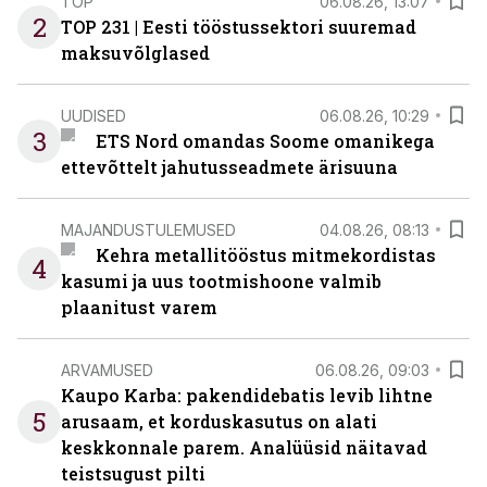
TOP
06.08.26, 13:07
2
TOP 231 | Eesti tööstussektori suuremad
maksuvõlglased
UUDISED
06.08.26, 10:29
3
ETS Nord omandas Soome omanikega
ettevõttelt jahutusseadmete ärisuuna
MAJANDUSTULEMUSED
04.08.26, 08:13
Kehra metallitööstus mitmekordistas
4
kasumi ja uus tootmishoone valmib
plaanitust varem
ARVAMUSED
06.08.26, 09:03
Kaupo Karba: pakendidebatis levib lihtne
5
arusaam, et korduskasutus on alati
keskkonnale parem. Analüüsid näitavad
teistsugust pilti