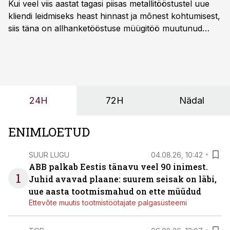
Kui veel viis aastat tagasi piisas metallitööstustel uue
kliendi leidmiseks heast hinnast ja mõnest kohtumisest,
siis täna on allhanketööstuse müügitöö muutunud
märksa pikemaks ja süsteemsemaks. Konkurents on
kasvanud, kliendid kaaluvad otsuseid põhjalikumalt
ning partnerit ei valita enam ainult tootmisvõimekuse
või hinnakirja järgi.
24H
72H
Nädal
ENIMLOETUD
SUUR LUGU
04.08.26, 10:42
ABB palkab Eestis tänavu veel 90 inimest.
1
Juhid avavad plaane: suurem seisak on läbi,
uue aasta tootmismahud on ette müüdud
Ettevõte muutis tootmistöötajate palgasüsteemi