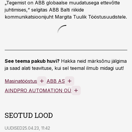
„Tegemist on ABB globaalse muudatusega ettevõtte
juhtimises,“ selgitas ABB Balti riikide
kommunikatsioonijuht Margita Tuulik Tööstusuudistele.
See teema pakub huvi?
Hakka neid märksõnu jälgima
ja saad alati teavituse, kui sel teemal ilmub midagi uut!
Masinatööstus
ABB AS
AINDPRO AUTOMATION OÜ
SEOTUD LOOD
UUDISED
25.04.23, 11:42