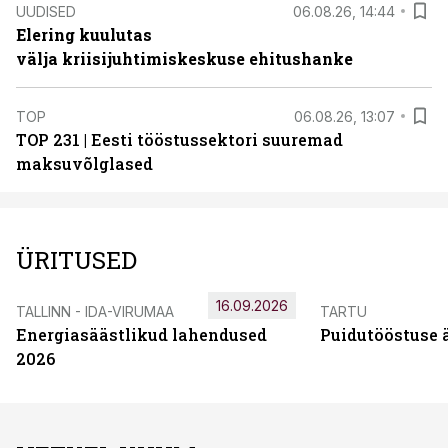
UUDISED
06.08.26, 14:44
Elering kuulutas
välja kriisijuhtimiskeskuse ehitushanke
TOP
06.08.26, 13:07
TOP 231 | Eesti tööstussektori suuremad
maksuvõlglased
ÜRITUSED
16.09.2026
TALLINN - IDA-VIRUMAA
TARTU
Energiasäästlikud lahendused
Puidutööstuse 
2026