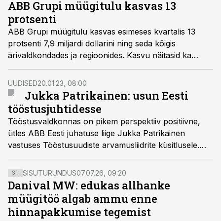
ABB Grupi müügitulu kasvas 13
protsenti
ABB Grupi müügitulu kasvas esimeses kvartalis 13
protsenti 7,9 miljardi dollarini ning seda kõigis
ärivaldkondades ja regioonides. Kasvu näitasid ka
teised olulised finantsnäitajad.
UUDISED
20.01.23, 08:00
Jukka Patrikainen: usun Eesti
tööstusjuhtidesse
Tööstusvaldkonnas on pikem perspektiiv positiivne,
ütles ABB Eesti juhatuse liige Jukka Patrikainen
vastuses Tööstusuudiste arvamusliidrite küsitlusele.
Rohepööre avab uusi võimalusi ka tööstusseadmete
turul.
SISUTURUNDUS
07.07.26, 09:20
ST
Danival MW: edukas allhanke
müügitöö algab ammu enne
hinnapakkumise tegemist