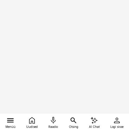
Menüü
Uudised
Raadio
Otsing
AI Chat
Logi sisse