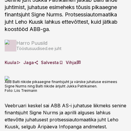
juhtimist, juhatuse esimeheks tõusis pikaaegne
finantsjuht Signe Nurms. Protsessiautomaatika
juht Leho Kuusk lahkus ettevõttest, kuid jätkab
koostööd ABB-ga.
Harro Puusild
Tööstusuudised.ee juht
Kuula
Jaga
Salvesta
Vihja
ABB Balti riikide pikaaegne finantsjuht ja värske juhatuse esimees
Signe Nurms ning Balti riikide ärijuht Jukka Patrikainen.
Foto:
Liis Treimann
Veebruari keskel sai ABB AS-i juhatuse liikmeks senine
finantsjuht Signe Nurms ja aprilli alguses lahkus
ettevõtte juhatusest protsessiautomaatika juht Leho
Kuusk, selgub Äripäeva Infopanga andmetest.