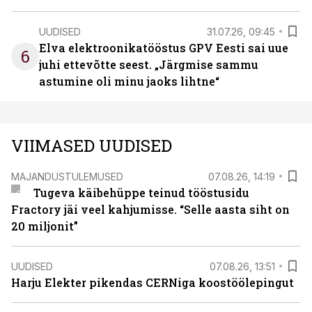
UUDISED
31.07.26, 09:45
Elva elektroonikatööstus GPV Eesti sai uue
6
juhi ettevõtte seest. „Järgmise sammu
astumine oli minu jaoks lihtne“
VIIMASED UUDISED
MAJANDUSTULEMUSED
07.08.26, 14:19
Tugeva käibehüppe teinud tööstusidu
Fractory jäi veel kahjumisse. “Selle aasta siht on
20 miljonit”
UUDISED
07.08.26, 13:51
Harju Elekter pikendas CERNiga koostöölepingut