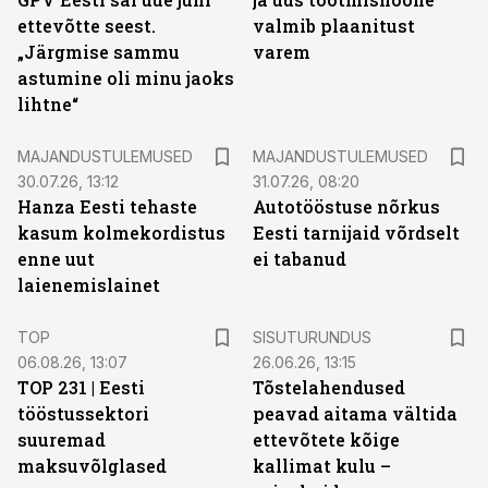
ettevõtte seest.
valmib plaanitust
„Järgmise sammu
varem
astumine oli minu jaoks
lihtne“
MAJANDUSTULEMUSED
MAJANDUSTULEMUSED
30.07.26, 13:12
31.07.26, 08:20
Hanza Eesti tehaste
Autotööstuse nõrkus
kasum kolmekordistus
Eesti tarnijaid võrdselt
enne uut
ei tabanud
laienemislainet
ST
TOP
SISUTURUNDUS
06.08.26, 13:07
26.06.26, 13:15
TOP 231 | Eesti
Tõstelahendused
tööstussektori
peavad aitama vältida
suuremad
ettevõtete kõige
maksuvõlglased
kallimat kulu –