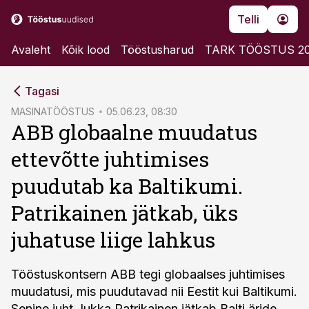
Telli
Avaleht
Kõik lood
Tööstusharud
TARK TÖÖSTUS 2
cebook
Tagasi
Twitter)
MASINATÖÖSTUS
05.06.23, 08:30
ABB globaalne muudatus
kedIn
ettevõtte juhtimises
ail
puudutab ka Baltikumi.
k
Patrikainen jätkab, üks
juhatuse liige lahkus
Tööstuskontsern ABB tegi globaalses juhtimises
muudatusi, mis puudutavad nii Eestit kui Baltikumi.
Senine juht Jukka Patrikainen jätkab Balti äride