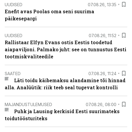
UUDISED
07.08.26, 13:35
Enefit avas Poolas oma seni suurima
päikesepargi
UUDISED
07.08.26, 11:52
Rallistaar Elfyn Evans ostis Eestis toodetud
aiapaviljoni. Palmako juht: see on tunnustus Eesti
tootmiskvaliteedile
SAATED
07.08.26, 11:24
Läti toidu käibemaksu alandamine tõi hinnad
alla. Analüütik: riik teeb seal tugevat kontrolli
MAJANDUSTULEMUSED
07.08.26, 08:00
Puhk ja Lausing kerkisid Eesti suurimateks
toidutöösturiteks