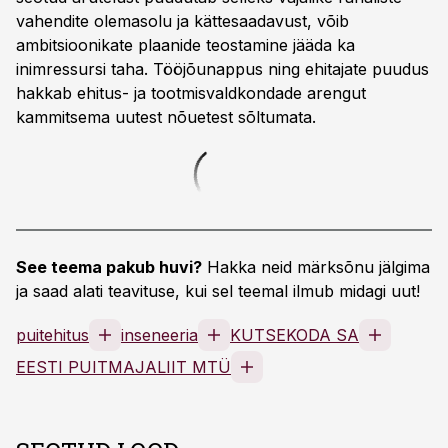
vahendite olemasolu ja kättesaadavust, võib
ambitsioonikate plaanide teostamine jääda ka
inimressursi taha. Tööjõunappus ning ehitajate puudus
hakkab ehitus- ja tootmisvaldkondade arengut
kammitsema uutest nõuetest sõltumata.
See teema pakub huvi?
Hakka neid märksõnu jälgima
ja saad alati teavituse, kui sel teemal ilmub midagi uut!
puitehitus
inseneeria
KUTSEKODA SA
EESTI PUITMAJALIIT MTÜ