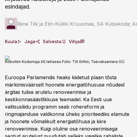
esindajad.
Riina Tilk ja Elin-Külliki Kruusmaa, SA Kutsekoda; Ann
Kuula
Jaga
Salvesta
Vihja
Robotliin Kodumaja AS tehases.
Foto:
Tiit Grihin, Taevakaamera OÜ
Euroopa Parlamendis heaks kiidetud plaan tõsta
märkimisväärselt hoonete energiatõhususe nõudeid
ärgitas tulise arutelu renoveerimise ja
keskkonnasäästlikkuse teemadel. Ka Eesti uue
valitsusliidu programm seab rohereformi ja
ringmajanduse valdkonna üheks prioriteediks elamute
ja hoonete võimalikult energiatõhusa ja kiire
renoveerimise. Kuigi oluline osa renoveerimisega
seotud arutelust puudutab selleks vajalike rahaliste