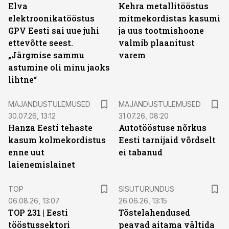
Elva
Kehra metallitööstus
elektroonikatööstus
mitmekordistas kasumi
GPV Eesti sai uue juhi
ja uus tootmishoone
ettevõtte seest.
valmib plaanitust
„Järgmise sammu
varem
astumine oli minu jaoks
lihtne“
MAJANDUSTULEMUSED
MAJANDUSTULEMUSED
30.07.26, 13:12
31.07.26, 08:20
Hanza Eesti tehaste
Autotööstuse nõrkus
kasum kolmekordistus
Eesti tarnijaid võrdselt
enne uut
ei tabanud
laienemislainet
ST
TOP
SISUTURUNDUS
06.08.26, 13:07
26.06.26, 13:15
TOP 231 | Eesti
Tõstelahendused
tööstussektori
peavad aitama vältida