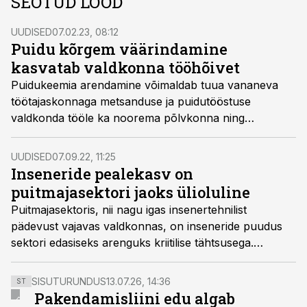
SEOTUD LOOD
UUDISED
07.02.23, 08:12
Puidu kõrgem väärindamine
kasvatab valdkonna tööhõivet
Puidukeemia arendamine võimaldab tuua vananeva
töötajaskonnaga metsanduse ja puidutööstuse
valdkonda tööle ka noorema põlvkonna ning
kasvatada järgneval kümnendil mõnevõrra sektori
tööhõivet, prognoosib värske OSKA uuring.
UUDISED
07.09.22, 11:25
Inseneride pealekasv on
puitmajasektori jaoks ülioluline
Puitmajasektoris, nii nagu igas insenertehnilist
pädevust vajavas valdkonnas, on inseneride puudus
sektori edasiseks arenguks kriitilise tähtsusega.
Seepärast on eriti oluline märgata neid, kes sektorisse
omalt poolt panustavad ja kompetentsi tööjõuturule
SISUTURUNDUS
13.07.26, 14:36
ST
lisavad. Puitmajaliit ja klaster tunnustasid selle märgiks
Pakendamisliini edu algab