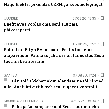
Harju Elekter pikendas CERNiga koostöölepingut
UUDISED
07.08.26, 13:35
Enefit avas Poolas oma seni suurima
päikesepargi
UUDISED
07.08.26, 11:52
Rallistaar Elfyn Evans ostis Eestis toodetud
aiapaviljoni. Palmako juht: see on tunnustus Eesti
tootmiskvaliteedile
SAATED
07.08.26, 11:24
Läti toidu käibemaksu alandamine tõi hinnad
alla. Analüütik: riik teeb seal tugevat kontrolli
MAJANDUSTULEMUSED
07.08.26, 08:00
Puhk ja Lausing kerkisid Eesti suurimateks