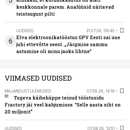
5
keskkonnale parem. Analüüsid näitavad
teistsugust pilti
UUDISED
31.07.26, 09:45
Elva elektroonikatööstus GPV Eesti sai uue
6
juhi ettevõtte seest. „Järgmise sammu
astumine oli minu jaoks lihtne“
VIIMASED UUDISED
MAJANDUSTULEMUSED
07.08.26, 14:19
Tugeva käibehüppe teinud tööstusidu
Fractory jäi veel kahjumisse. “Selle aasta siht on
20 miljonit”
UUDISED
07.08.26, 13:51