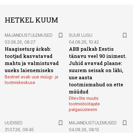
HETKEL KUUM
MAJANDUSTULEMUSED
SUUR LUGU
03.08.26, 08:27
04.08.26, 10:42
Haagiseturg ärkab:
ABB palkab Eestis
tootjad kasvatavad
tänavu veel 90 inimest.
mahtu ja valmistuvad
Juhid avavad plaane:
uueks laienemiseks
suurem seisak on läbi,
Bestnet avab uue müügi- ja
uue aasta
tootmiskeskuse
tootmismahud on ette
müüdud
Ettevõte muutis
tootmistöötajate
palgasüsteemi
UUDISED
MAJANDUSTULEMUSED
31.07.26, 09:45
04.08.26, 08:13