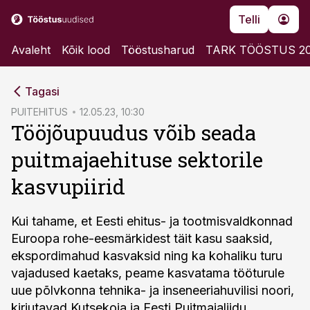
Telli
Avaleht
Kõik lood
Tööstusharud
TARK TÖÖSTUS 2
cebook
Tagasi
Twitter)
PUITEHITUS
12.05.23, 10:30
Tööjõupuudus võib seada
kedIn
puitmajaehituse sektorile
ail
kasvupiirid
k
Kui tahame, et Eesti ehitus- ja tootmisvaldkonnad
Euroopa rohe-eesmärkidest täit kasu saaksid,
ekspordimahud kasvaksid ning ka kohaliku turu
vajadused kaetaks, peame kasvatama tööturule
uue põlvkonna tehnika- ja inseneeriahuvilisi noori,
kirjutavad Kutsekoja ja Eesti Puitmajaliidu