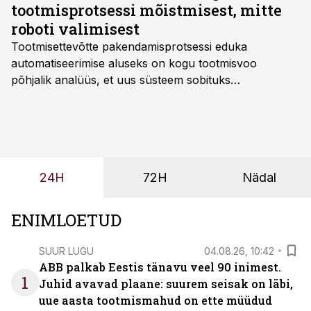
silmapaistvaid insenerierialade lõpetajaid.
tootmisprotsessi mõistmisest, mitte
roboti valimisest
Tootmisettevõtte pakendamisprotsessi eduka
automatiseerimise aluseks on kogu tootmisvoo
põhjalik analüüs, et uus süsteem sobituks
olemasolevasse keskkonda, aitaks vähendada
tööjõuvajadust ning oleks valmis ka ettevõtte
tulevasteks arenguteks. Lihtsalt roboti lisamine
enamasti oodatud tulemust ei too, nendib tootmise ja
tööstuse automatiseerimislahenduste arendaja Smitech
24H
72H
Nädal
OÜ tegevjuht Sander Mitendorf.
ENIMLOETUD
SUUR LUGU
04.08.26, 10:42
ABB palkab Eestis tänavu veel 90 inimest.
1
Juhid avavad plaane: suurem seisak on läbi,
uue aasta tootmismahud on ette müüdud