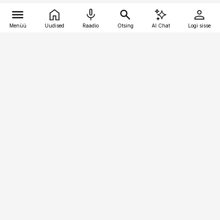
Menüü
Uudised
Raadio
Otsing
AI Chat
Logi sisse
Vana-Lõuna 39/1, 19094 Tallinn
(+372) 667 0111
toostusuudised@toostusuudised.ee
Telli
Reklaam
Firmast
Sisu kasutamisõigused
Ajakirjaniku
eetikakoodeks
Üldtingimused
Privaatsustingimused
Küpsiste poliitika
KKK
Eesti Meediaettevõtete
Eelistuste haldamine