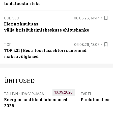
toidutöösturiteks
UUDISED
06.08.26, 14:44
Elering kuulutas
välja kriisijuhtimiskeskuse ehitushanke
TOP
06.08.26, 13:07
TOP 231 | Eesti tööstussektori suuremad
maksuvõlglased
ÜRITUSED
16.09.2026
TALLINN - IDA-VIRUMAA
TARTU
Energiasäästlikud lahendused
Puidutööstuse 
2026