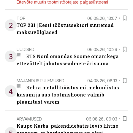
Ettevõte muutis tootmistöötajate palgasüsteemi
TOP
06.08.26, 13:07
2
TOP 231 | Eesti tööstussektori suuremad
maksuvõlglased
UUDISED
06.08.26, 10:29
3
ETS Nord omandas Soome omanikega
ettevõttelt jahutusseadmete ärisuuna
MAJANDUSTULEMUSED
04.08.26, 08:13
Kehra metallitööstus mitmekordistas
4
kasumi ja uus tootmishoone valmib
plaanitust varem
ARVAMUSED
06.08.26, 09:03
Kaupo Karba: pakendidebatis levib lihtne
arusaam, et korduskasutus on alati