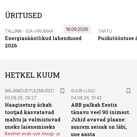
ÜRITUSED
16.09.2026
TALLINN - IDA-VIRUMAA
TARTU
Energiasäästlikud lahendused
Puidutööstuse 
2026
HETKEL KUUM
MAJANDUSTULEMUSED
SUUR LUGU
03.08.26, 08:27
04.08.26, 10:42
Haagiseturg ärkab:
ABB palkab Eestis
tootjad kasvatavad
tänavu veel 90 inimest.
mahtu ja valmistuvad
Juhid avavad plaane:
uueks laienemiseks
suurem seisak on läbi,
Bestnet avab uue müügi- ja
uue aasta