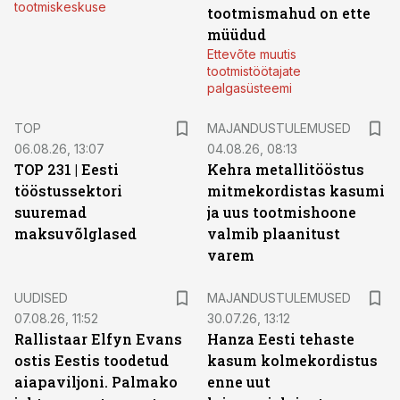
tootmiskeskuse
tootmismahud on ette
müüdud
Ettevõte muutis
tootmistöötajate
palgasüsteemi
TOP
MAJANDUSTULEMUSED
06.08.26, 13:07
04.08.26, 08:13
TOP 231 | Eesti
Kehra metallitööstus
tööstussektori
mitmekordistas kasumi
suuremad
ja uus tootmishoone
maksuvõlglased
valmib plaanitust
varem
UUDISED
MAJANDUSTULEMUSED
07.08.26, 11:52
30.07.26, 13:12
Rallistaar Elfyn Evans
Hanza Eesti tehaste
ostis Eestis toodetud
kasum kolmekordistus
aiapaviljoni. Palmako
enne uut