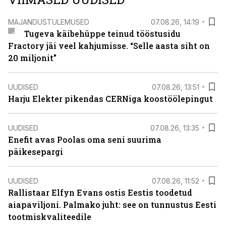
MAJANDUSTULEMUSED
07.08.26, 14:19
Tugeva käibehüppe teinud tööstusidu
Fractory jäi veel kahjumisse. “Selle aasta siht on
20 miljonit”
UUDISED
07.08.26, 13:51
Harju Elekter pikendas CERNiga koostöölepingut
UUDISED
07.08.26, 13:35
Enefit avas Poolas oma seni suurima
päikesepargi
UUDISED
07.08.26, 11:52
Rallistaar Elfyn Evans ostis Eestis toodetud
aiapaviljoni. Palmako juht: see on tunnustus Eesti
tootmiskvaliteedile