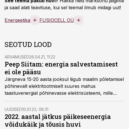
See teema pakub huvi?
Hakka neid märksõnu jälgima
ja saad alati teavituse, kui sel teemal ilmub midagi uut!
Energeetika
FUSIOCELL OÜ
SEOTUD LOOD
ARVAMUSED
26.04.21, 11:22
Peep Siitam: energia salvestamisest
ei ole pääsu
Järgneva 15-20 aasta jooksul liigub maailm põletamisel
põhinevalt elektritootmiselt suures mahus
taastuvenergial põhinevasse elektrisüsteemi, mille
suurim väljakutse on ebaühtlase tootmise ja tarbimise
vahelise tasakaalu saavutamine, teisisõnu
UUDISED
10.01.23, 08:31
salvestuslahenduste ja tarbimise juhtimise massiivne
2022. aastal jätkus päikeseenergia
kasutuselevõtt, kirjutab Energiasalv Pakri OÜ juht
võidukäik ja tõusis huvi
Peep Siitam.