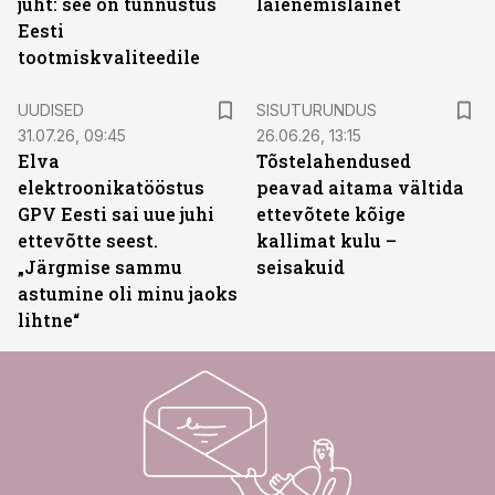
juht: see on tunnustus
laienemislainet
Eesti
tootmiskvaliteedile
ST
UUDISED
SISUTURUNDUS
31.07.26, 09:45
26.06.26, 13:15
Elva
Tõstelahendused
elektroonikatööstus
peavad aitama vältida
GPV Eesti sai uue juhi
ettevõtete kõige
ettevõtte seest.
kallimat kulu –
„Järgmise sammu
seisakuid
astumine oli minu jaoks
lihtne“