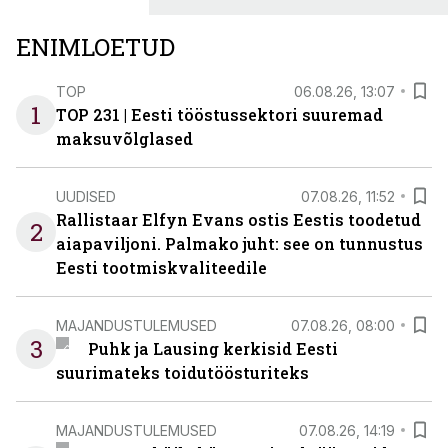
ENIMLOETUD
TOP
06.08.26, 13:07
1
TOP 231 | Eesti tööstussektori suuremad
maksuvõlglased
UUDISED
07.08.26, 11:52
Rallistaar Elfyn Evans ostis Eestis toodetud
2
aiapaviljoni. Palmako juht: see on tunnustus
Eesti tootmiskvaliteedile
MAJANDUSTULEMUSED
07.08.26, 08:00
3
Puhk ja Lausing kerkisid Eesti
suurimateks toidutöösturiteks
MAJANDUSTULEMUSED
07.08.26, 14:19