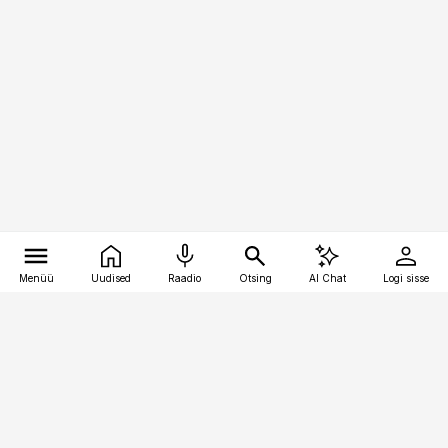
Menüü
Uudised
Raadio
Otsing
AI Chat
Logi sisse
Vana-Lõuna 39/1, 19094 Tallinn
(+372) 667 0111
toostusuudised@toostusuudised.ee