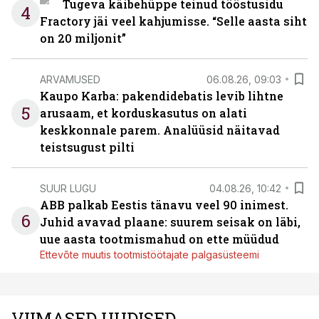
Tugeva käibehüppe teinud tööstusidu
4
Fractory jäi veel kahjumisse. “Selle aasta siht
on 20 miljonit”
ARVAMUSED
06.08.26, 09:03
Kaupo Karba: pakendidebatis levib lihtne
5
arusaam, et korduskasutus on alati
keskkonnale parem. Analüüsid näitavad
teistsugust pilti
SUUR LUGU
04.08.26, 10:42
ABB palkab Eestis tänavu veel 90 inimest.
6
Juhid avavad plaane: suurem seisak on läbi,
uue aasta tootmismahud on ette müüdud
Ettevõte muutis tootmistöötajate palgasüsteemi
VIIMASED UUDISED