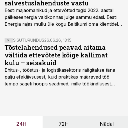
salvestuslahenduste vastu
Eesti majaomanikud ja ettevõtted tegid 2022. aastal
päikeseenergia valdkonnas julge sammu edasi. Eesti
Energia rajas mullu üle kogu Baltikumi oma klientidele
1271 päikeseelektrijaama, neist Eesti klientidele 420
päikeseelektrijaama koguvõimsusega 13 720 kW.
SISUTURUNDUS
26.06.26, 13:15
ST
Tõstelahendused peavad aitama
vältida ettevõtete kõige kallimat
kulu – seisakuid
Ehitus-, tööstus- ja logistikasektoris räägitakse täna
palju efektiivsusest, kuid praktikas määravad töö
tempo sageli hoopis seadmed, mille töökindlusest
sõltub kogu objekti või tootmise sujuvus. Kui tõstuk
seisab, töö katkeb või masin ei vasta töötingimustele,
ei tähenda see ettevõtte jaoks ainult tehnilist
probleemi, vaid otsest rahalist kulu, venivaid tähtaegu
ja suuremaid riske tööohutusele.
24H
72H
Nädal