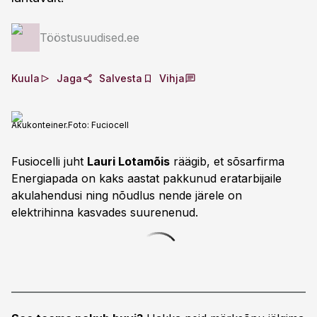
Tööstusuudised.ee
Kuula
Jaga
Salvesta
Vihja
Akukonteiner.
Foto:
Fuciocell
Fusiocelli juht
Lauri Lotamõis
räägib, et sõsarfirma
Energiapada on kaks aastat pakkunud eratarbijaile
akulahendusi ning nõudlus nende järele on
elektrihinna kasvades suurenenud.