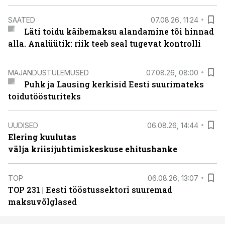
SAATED
07.08.26, 11:24
Läti toidu käibemaksu alandamine tõi hinnad
alla. Analüütik: riik teeb seal tugevat kontrolli
MAJANDUSTULEMUSED
07.08.26, 08:00
Puhk ja Lausing kerkisid Eesti suurimateks
toidutöösturiteks
UUDISED
06.08.26, 14:44
Elering kuulutas
välja kriisijuhtimiskeskuse ehitushanke
TOP
06.08.26, 13:07
TOP 231 | Eesti tööstussektori suuremad
maksuvõlglased