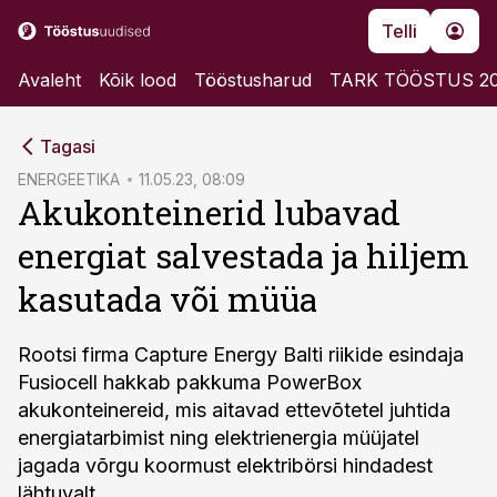
Telli
Avaleht
Kõik lood
Tööstusharud
TARK TÖÖSTUS 2
cebook
Tagasi
Twitter)
ENERGEETIKA
11.05.23, 08:09
Akukonteinerid lubavad
kedIn
energiat salvestada ja hiljem
ail
kasutada või müüa
k
Rootsi firma Capture Energy Balti riikide esindaja
Fusiocell hakkab pakkuma PowerBox
akukonteinereid, mis aitavad ettevõtetel juhtida
energiatarbimist ning elektrienergia müüjatel
jagada võrgu koormust elektribörsi hindadest
lähtuvalt.