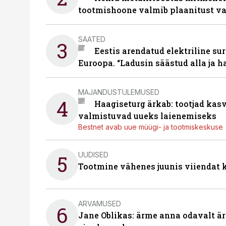
tootmishoone valmib plaanitust v
SAATED
3
Eestis arendatud elektriline sur
Euroopa. “Ladusin säästud alla ja 
MAJANDUSTULEMUSED
4
Haagiseturg ärkab: tootjad kas
valmistuvad uueks laienemiseks
Bestnet avab uue müügi- ja tootmiskeskuse
UUDISED
5
Tootmine vähenes juunis viiendat k
ARVAMUSED
6
Jane Oblikas: ärme anna odavalt ära