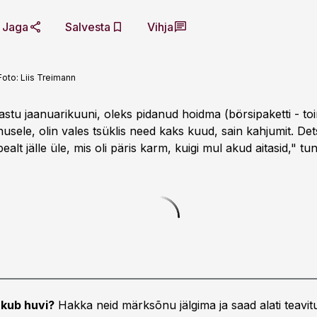
Jaga
Salvesta
Vihja
Foto:
Liis Treimann
stu jaanuarikuuni, oleks pidanud hoidma (börsipaketti - toi
nusele, olin vales tsüklis need kaks kuud, sain kahjumit. D
ealt jälle üle, mis oli päris karm, kuigi mul akud aitasid," tu
kub huvi?
Hakka neid märksõnu jälgima ja saad alati teavitu