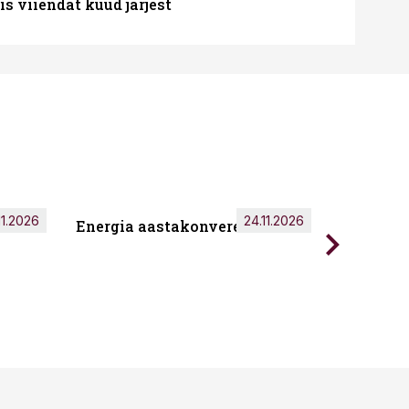
s viiendat kuud järjest
11.2026
24.11.2026
Energia aastakonverents 2026
Tark töö