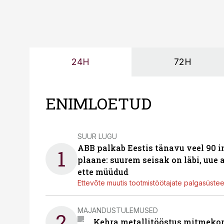
24H
72H
ENIMLOETUD
SUUR LUGU
ABB palkab Eestis tänavu veel 90 
1
plaane: suurem seisak on läbi, uue
ette müüdud
Ettevõte muutis tootmistöötajate palgasüste
MAJANDUSTULEMUSED
2
Kehra metallitööstus mitmekor