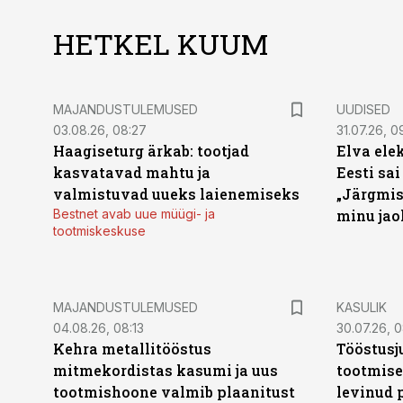
HETKEL KUUM
MAJANDUSTULEMUSED
UUDISED
03.08.26, 08:27
31.07.26, 0
Haagiseturg ärkab: tootjad
Elva ele
kasvatavad mahtu ja
Eesti sai
valmistuvad uueks laienemiseks
„Järgmis
Bestnet avab uue müügi- ja
minu jao
tootmiskeskuse
MAJANDUSTULEMUSED
KASULIK
04.08.26, 08:13
30.07.26, 0
Kehra metallitööstus
Tööstusj
mitmekordistas kasumi ja uus
tootmise
tootmishoone valmib plaanitust
levinud 