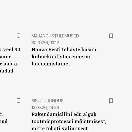
MAJANDUSTULEMUSED
30.07.26, 13:12
 veel 90
Hanza Eesti tehaste kasum
aane:
kolmekordistus enne uut
e aasta
laienemislainet
üüdud
e
ST
SISUTURUNDUS
13.07.26, 14:36
ti
Pakendamisliini edu algab
anud
tootmisprotsessi mõistmisest,
mitte roboti valimisest