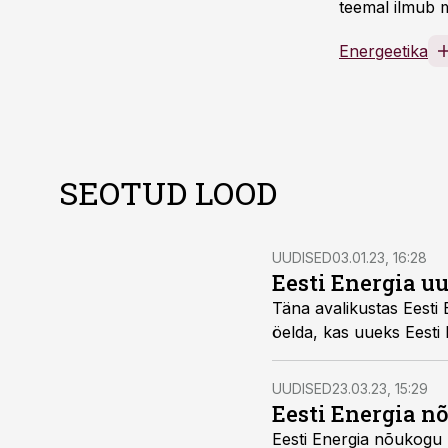
teemal ilmub m
Energeetika
SEOTUD LOOD
UUDISED
03.01.23, 16:28
Eesti Energia uu
Täna avalikustas Eesti
öelda, kas uueks Eesti E
UUDISED
23.03.23, 15:29
Eesti Energia n
Eesti Energia nõukogu k