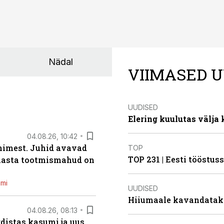
Nädal
VIIMASED U
UUDISED
Elering kuulutas välja
04.08.26, 10:42
inimest. Juhid avavad
TOP
TOP 231 | Eesti tööstu
 aasta tootmismahud on
emi
UUDISED
Hiiumaale kavandatak
04.08.26, 08:13
distas kasumi ja uus