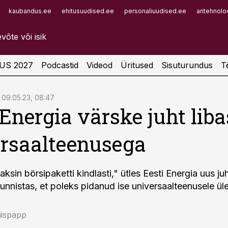
kaubandus.ee
ehitusuudised.ee
personaliuudised.ee
aritehnolo
Infopank
Radar
US 2027
Podcastid
Videod
Üritused
Sisuturundus
T
09.05.23, 08:47
 Energia värske juht lib
rsaalteenusega
ksin börsipaketti kindlasti," ütles Eesti Energia uus j
tunnistas, et poleks pidanud ise universaalteenusele ü
iispapp