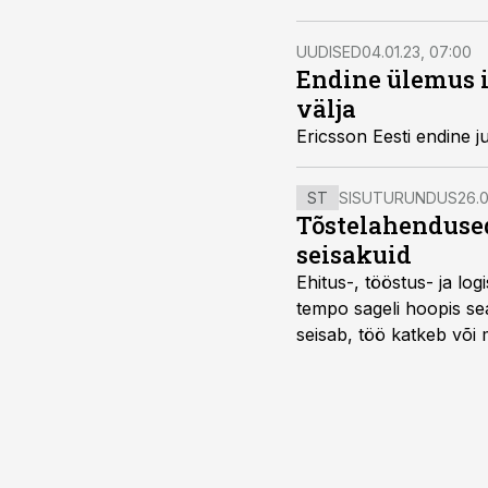
UUDISED
04.01.23, 07:00
Endine ülemus i
välja
Ericsson Eesti endine 
ST
SISUTURUNDUS
26.0
Tõstelahendused
seisakuid
Ehitus-, tööstus- ja log
tempo sageli hoopis sea
seisab, töö katkeb või m
probleemi, vaid otsest 