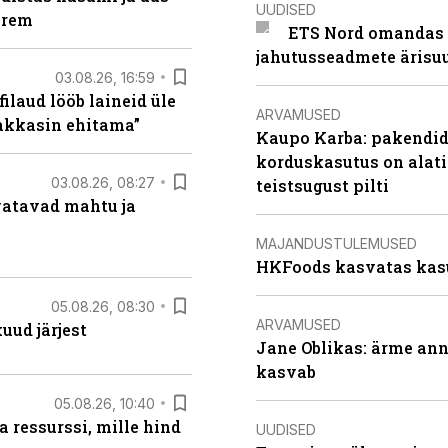
UUDISED
arem
ETS Nord omandas 
jahutusseadmete ärisu
03.08.26, 16:59
filaud lööb laineid üle
ARVAMUSED
hakkasin ehitama”
Kaupo Karba: pakendide
korduskasutus on alat
03.08.26, 08:27
teistsugust pilti
vatavad mahtu ja
MAJANDUSTULEMUSED
HKFoods kasvatas kas
05.08.26, 08:30
ARVAMUSED
uud järjest
Jane Oblikas: ärme anna
kasvab
05.08.26, 10:40
 ressurssi, mille hind
UUDISED