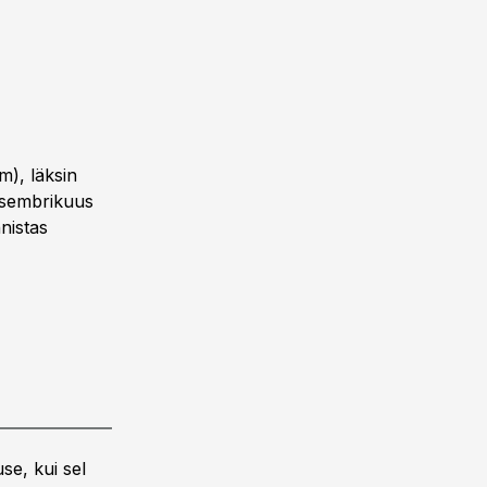
m), läksin
etsembrikuus
nnistas
se, kui sel