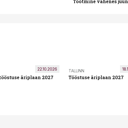
Tootmine vähenes juuni
22.10.2026
18.
TALLINN
tööstuse äriplaan 2027
Tööstuse äriplaan 2027