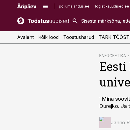
pollumajandus.ee
logistikauudised.ee
kaubandus.ee
imelineajalugu.ee
kinnisvarauudised.ee
imelineteadus.ee
Avaleht
Kõik lood
Tööstusharud
TARK TÖÖST
cebook
ENERGEETIKA
Eesti
Twitter)
kedIn
unive
ail
k
"Mina soovita
Durejko. Ja 
Janno R