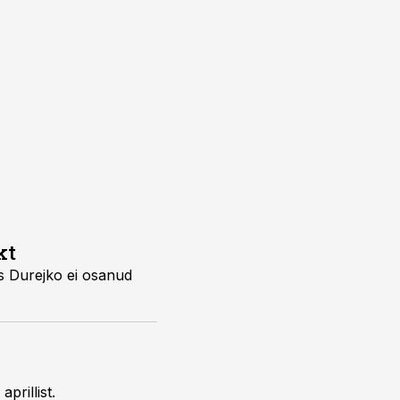
kt
s Durejko ei osanud
prillist.