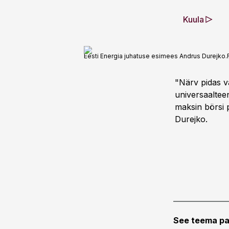
Kuula
Eesti Energia juhatuse esimees Andrus Durejko.
"Närv pidas va
universaaltee
maksin börsi p
Durejko.
See teema pa