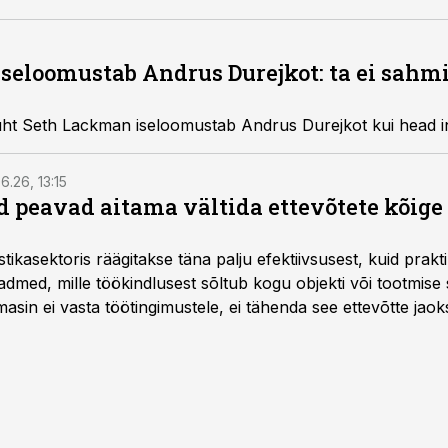
seloomustab Andrus Durejkot: ta ei sahmi
juht Seth Lackman iseloomustab Andrus Durejkot kui head in
6.26, 13:15
 peavad aitama vältida ettevõtete kõige
istikasektoris räägitakse täna palju efektiivsusest, kuid pra
dmed, mille töökindlusest sõltub kogu objekti või tootmise 
asin ei vasta töötingimustele, ei tähenda see ettevõtte jaoks 
rahalist kulu, venivaid tähtaegu ja suuremaid riske tööohutu