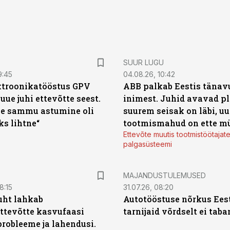
SUUR LUGU
9:45
04.08.26, 10:42
ktroonikatööstus GPV
ABB palkab Eestis tänavu
 uue juhi ettevõtte seest.
inimest. Juhid avavad pl
e sammu astumine oli
suurem seisak on läbi, uu
ks lihtne“
tootmismahud on ette m
Ettevõte muutis tootmistöötajat
palgasüsteemi
MAJANDUSTULEMUSED
8:15
31.07.26, 08:20
uht lahkab
Autotööstuse nõrkus Ees
ttevõtte kasvufaasi
tarnijaid võrdselt ei tab
probleeme ja lahendusi.