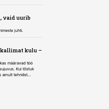
, vaid uurib
imeste juhti.
 kallimat kulu –
ktikas määravad töö
sujuvus. Kui tõstuk
ainult tehnilist
sele.