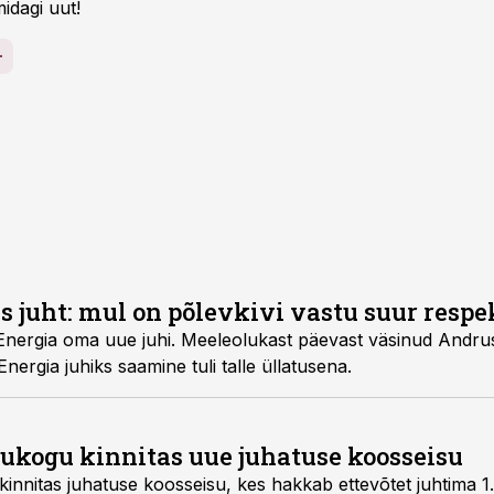
idagi uut!
s juht: mul on põlevkivi vastu suur respe
 Energia oma uue juhi. Meeleolukast päevast väsinud Andru
nergia juhiks saamine tuli talle üllatusena.
õukogu kinnitas uue juhatuse koosseisu
innitas juhatuse koosseisu, kes hakkab ettevõtet juhtima 1. a