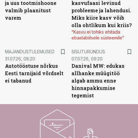
ja uus tootmishoone
kasvufaasi levinud
valmib plaanitust
probleeme ja lahendusi.
varem
Miks kiire kasv võib
olla ohtlikum kui kriis?
“Kasvu ei tohiks ehitada
ebastabiilsele süsteemile”
ST
MAJANDUSTULEMUSED
SISUTURUNDUS
31.07.26, 08:20
07.07.26, 09:20
Autotööstuse nõrkus
Danival MW: edukas
Eesti tarnijaid võrdselt
allhanke müügitöö
ei tabanud
algab ammu enne
hinnapakkumise
tegemist