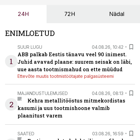
või hinnakirja järgi.
24H
72H
Nädal
ENIMLOETUD
SUUR LUGU
04.08.26, 10:42
ABB palkab Eestis tänavu veel 90 inimest.
1
Juhid avavad plaane: suurem seisak on läbi,
uue aasta tootmismahud on ette müüdud
Ettevõte muutis tootmistöötajate palgasüsteemi
MAJANDUSTULEMUSED
04.08.26, 08:13
Kehra metallitööstus mitmekordistas
2
kasumi ja uus tootmishoone valmib
plaanitust varem
SAATED
03.08.26, 16:59