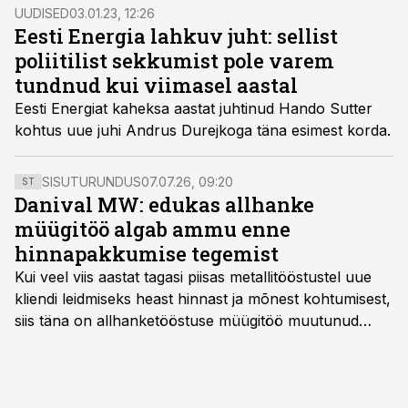
UUDISED
03.01.23, 12:26
Eesti Energia lahkuv juht: sellist
poliitilist sekkumist pole varem
tundnud kui viimasel aastal
Eesti Energiat kaheksa aastat juhtinud Hando Sutter
kohtus uue juhi Andrus Durejkoga täna esimest korda.
SISUTURUNDUS
07.07.26, 09:20
ST
Danival MW: edukas allhanke
müügitöö algab ammu enne
hinnapakkumise tegemist
Kui veel viis aastat tagasi piisas metallitööstustel uue
kliendi leidmiseks heast hinnast ja mõnest kohtumisest,
siis täna on allhanketööstuse müügitöö muutunud
märksa pikemaks ja süsteemsemaks. Konkurents on
kasvanud, kliendid kaaluvad otsuseid põhjalikumalt
ning partnerit ei valita enam ainult tootmisvõimekuse