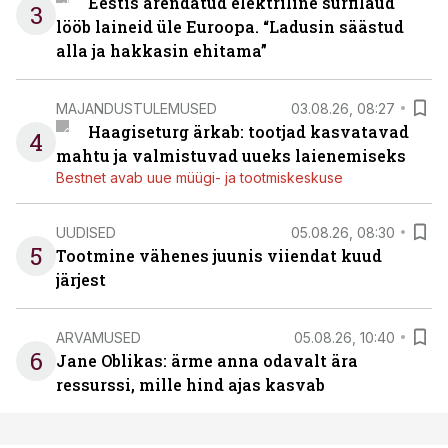
Eestis arendatud elektriline surfilaud
3
lööb laineid üle Euroopa. “Ladusin säästud
alla ja hakkasin ehitama”
MAJANDUSTULEMUSED
03.08.26, 08:27
Haagiseturg ärkab: tootjad kasvatavad
4
mahtu ja valmistuvad uueks laienemiseks
Bestnet avab uue müügi- ja tootmiskeskuse
UUDISED
05.08.26, 08:30
5
Tootmine vähenes juunis viiendat kuud
järjest
ARVAMUSED
05.08.26, 10:40
6
Jane Oblikas: ärme anna odavalt ära
ressurssi, mille hind ajas kasvab