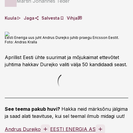
Martin Johannes Teder
Kuula
Jaga
Salvesta
Vihja
Eesti Eneriga uus juht Andrus Durejko juhib praegu Ericsson Eestit.
Foto:
Andras Kralla
Aprillist Eesti ühte suurimat ja mõjukaimat ettevõtet
juhtima hakkav Durejko valiti välja 50 kandidaadi seast.
See teema pakub huvi?
Hakka neid märksõnu jälgima
ja saad alati teavituse, kui sel teemal ilmub midagi uut!
Andrus Durejko
EESTI ENERGIA AS