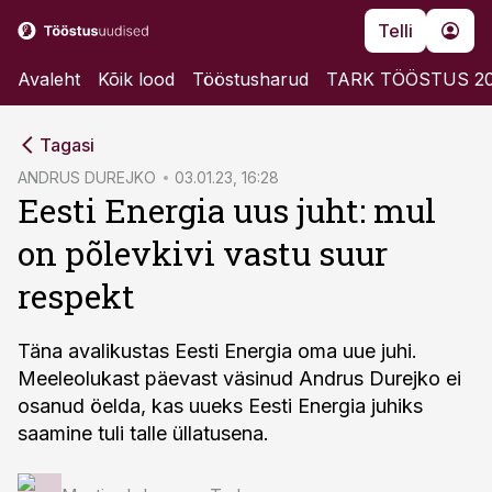
Telli
Avaleht
Kõik lood
Tööstusharud
TARK TÖÖSTUS 2
cebook
Tagasi
Twitter)
ANDRUS DUREJKO
03.01.23, 16:28
Eesti Energia uus juht: mul
kedIn
on põlevkivi vastu suur
ail
respekt
k
Täna avalikustas Eesti Energia oma uue juhi.
Meeleolukast päevast väsinud Andrus Durejko ei
osanud öelda, kas uueks Eesti Energia juhiks
saamine tuli talle üllatusena.