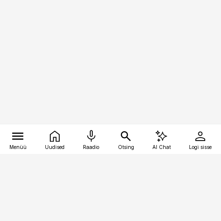
Menüü
Uudised
Raadio
Otsing
AI Chat
Logi sisse
Vana-Lõuna 39/1, 19094 Tallinn
(+372) 667 0111
toostusuudised@toostusuudised.ee