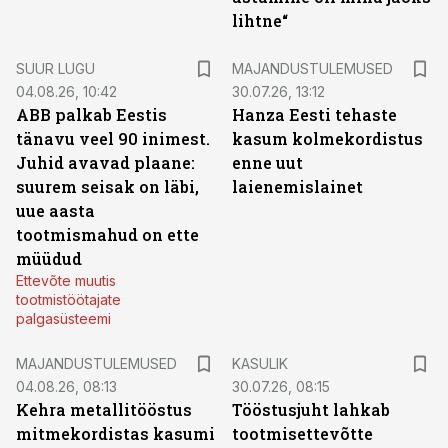
lihtne“
SUUR LUGU
MAJANDUSTULEMUSED
04.08.26, 10:42
30.07.26, 13:12
ABB palkab Eestis
Hanza Eesti tehaste
tänavu veel 90 inimest.
kasum kolmekordistus
Juhid avavad plaane:
enne uut
suurem seisak on läbi,
laienemislainet
uue aasta
tootmismahud on ette
müüdud
Ettevõte muutis
tootmistöötajate
palgasüsteemi
MAJANDUSTULEMUSED
KASULIK
04.08.26, 08:13
30.07.26, 08:15
Kehra metallitööstus
Tööstusjuht lahkab
mitmekordistas kasumi
tootmisettevõtte