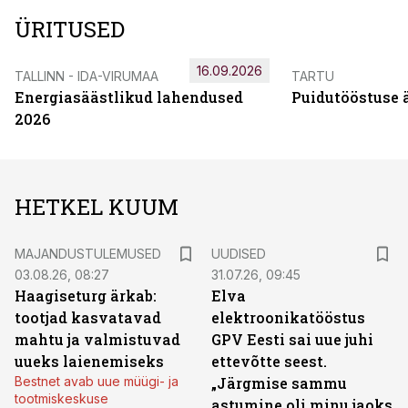
ÜRITUSED
16.09.2026
TALLINN - IDA-VIRUMAA
TARTU
Energiasäästlikud lahendused
Puidutööstuse 
2026
HETKEL KUUM
MAJANDUSTULEMUSED
UUDISED
03.08.26, 08:27
31.07.26, 09:45
Haagiseturg ärkab:
Elva
tootjad kasvatavad
elektroonikatööstus
mahtu ja valmistuvad
GPV Eesti sai uue juhi
uueks laienemiseks
ettevõtte seest.
Bestnet avab uue müügi- ja
„Järgmise sammu
tootmiskeskuse
astumine oli minu jaoks