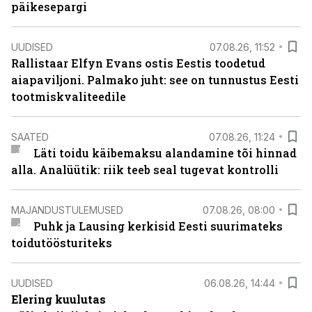
päikesepargi
UUDISED
07.08.26, 11:52
Rallistaar Elfyn Evans ostis Eestis toodetud
aiapaviljoni. Palmako juht: see on tunnustus Eesti
tootmiskvaliteedile
SAATED
07.08.26, 11:24
Läti toidu käibemaksu alandamine tõi hinnad
alla. Analüütik: riik teeb seal tugevat kontrolli
MAJANDUSTULEMUSED
07.08.26, 08:00
Puhk ja Lausing kerkisid Eesti suurimateks
toidutöösturiteks
UUDISED
06.08.26, 14:44
Elering kuulutas