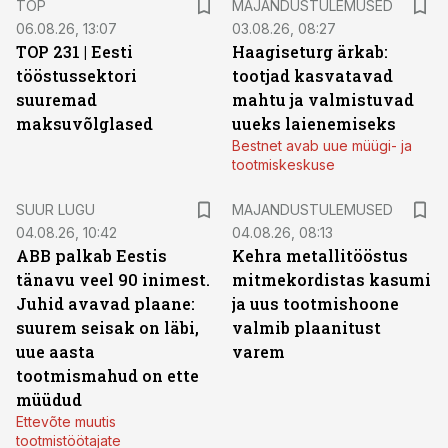
TOP
MAJANDUSTULEMUSED
06.08.26, 13:07
03.08.26, 08:27
TOP 231 | Eesti
Haagiseturg ärkab:
tööstussektori
tootjad kasvatavad
suuremad
mahtu ja valmistuvad
maksuvõlglased
uueks laienemiseks
Bestnet avab uue müügi- ja
tootmiskeskuse
SUUR LUGU
MAJANDUSTULEMUSED
04.08.26, 10:42
04.08.26, 08:13
ABB palkab Eestis
Kehra metallitööstus
tänavu veel 90 inimest.
mitmekordistas kasumi
Juhid avavad plaane:
ja uus tootmishoone
suurem seisak on läbi,
valmib plaanitust
uue aasta
varem
tootmismahud on ette
müüdud
Ettevõte muutis
tootmistöötajate