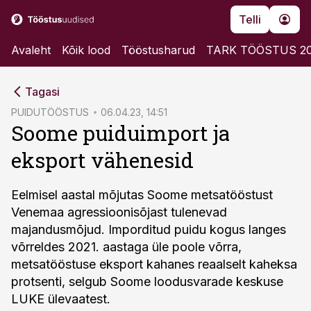
Telli
Avaleht
Kõik lood
Tööstusharud
TARK TÖÖSTUS 2
cebook
Tagasi
Twitter)
PUIDUTÖÖSTUS
06.04.23, 14:51
Soome puiduimport ja
kedIn
eksport vähenesid
ail
k
Eelmisel aastal mõjutas Soome metsatööstust
Venemaa agressioonisõjast tulenevad
majandusmõjud. Imporditud puidu kogus langes
võrreldes 2021. aastaga üle poole võrra,
metsatööstuse eksport kahanes reaalselt kaheksa
protsenti, selgub Soome loodusvarade keskuse
LUKE ülevaatest.