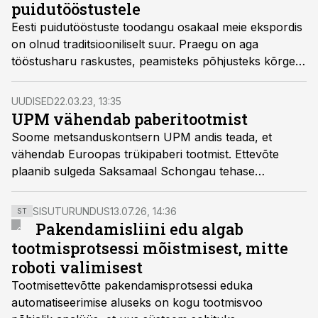
puidutööstustele
Eesti puidutööstuste toodangu osakaal meie ekspordis
on olnud traditsiooniliselt suur. Praegu on aga
tööstusharu raskustes, peamisteks põhjusteks kõrged
tooraine- ja energiahinnad.
UUDISED
22.03.23, 13:35
UPM vähendab paberitootmist
Soome metsanduskontsern UPM andis teada, et
vähendab Euroopas trükipaberi tootmist. Ettevõte
plaanib sulgeda Saksamaal Schongau tehase
paberimasina, samuti lõpetatakse ajalehepaberi
tootmine Austrias Steyrermühli tehases.
SISUTURUNDUS
13.07.26, 14:36
ST
Pakendamisliini edu algab
tootmisprotsessi mõistmisest, mitte
roboti valimisest
Tootmisettevõtte pakendamisprotsessi eduka
automatiseerimise aluseks on kogu tootmisvoo