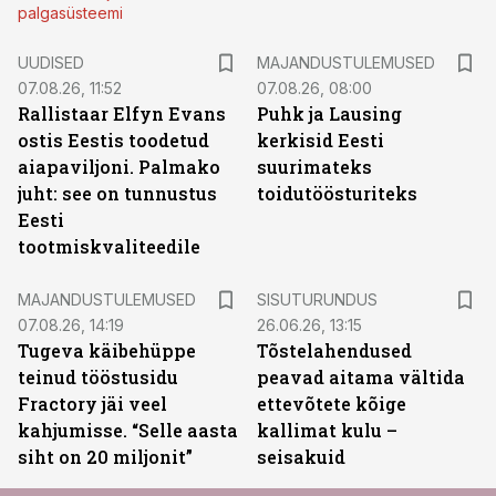
palgasüsteemi
UUDISED
MAJANDUSTULEMUSED
07.08.26, 11:52
07.08.26, 08:00
Rallistaar Elfyn Evans
Puhk ja Lausing
ostis Eestis toodetud
kerkisid Eesti
aiapaviljoni. Palmako
suurimateks
juht: see on tunnustus
toidutöösturiteks
Eesti
tootmiskvaliteedile
ST
MAJANDUSTULEMUSED
SISUTURUNDUS
07.08.26, 14:19
26.06.26, 13:15
Tugeva käibehüppe
Tõstelahendused
teinud tööstusidu
peavad aitama vältida
Fractory jäi veel
ettevõtete kõige
kahjumisse. “Selle aasta
kallimat kulu –
siht on 20 miljonit”
seisakuid