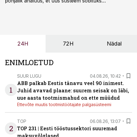
põhjalik analüüs, et uus süsteem sobituks
olemasolevasse keskkonda, aitaks vähendada
tööjõuvajadust ning oleks valmis ka ettevõtte
tulevasteks arenguteks. Lihtsalt roboti lisamine
enamasti oodatud tulemust ei too, nendib tootmise ja
tööstuse automatiseerimislahenduste arendaja Smitech
24H
72H
Nädal
OÜ tegevjuht Sander Mitendorf.
ENIMLOETUD
SUUR LUGU
04.08.26, 10:42
ABB palkab Eestis tänavu veel 90 inimest.
1
Juhid avavad plaane: suurem seisak on läbi,
uue aasta tootmismahud on ette müüdud
Ettevõte muutis tootmistöötajate palgasüsteemi
TOP
06.08.26, 13:07
2
TOP 231 | Eesti tööstussektori suuremad
maksuvõlglased