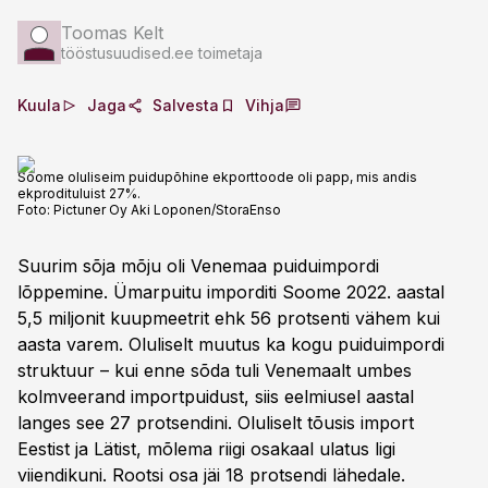
Toomas Kelt
tööstusuudised.ee toimetaja
Kuula
Jaga
Salvesta
Vihja
Soome oluliseim puidupõhine ekporttoode oli papp, mis andis
ekprodituluist 27%.
Foto:
Pictuner Oy Aki Loponen/StoraEnso
Suurim sõja mõju oli Venemaa puiduimpordi
lõppemine. Ümarpuitu imporditi Soome 2022. aastal
5,5 miljonit kuupmeetrit ehk 56 protsenti vähem kui
aasta varem. Oluliselt muutus ka kogu puiduimpordi
struktuur – kui enne sõda tuli Venemaalt umbes
kolmveerand importpuidust, siis eelmiusel aastal
langes see 27 protsendini. Oluliselt tõusis import
Eestist ja Lätist, mõlema riigi osakaal ulatus ligi
viiendikuni. Rootsi osa jäi 18 protsendi lähedale.