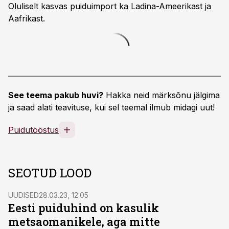
Oluliselt kasvas puiduimport ka Ladina-Ameerikast ja
Aafrikast.
See teema pakub huvi?
Hakka neid märksõnu jälgima
ja saad alati teavituse, kui sel teemal ilmub midagi uut!
Puidutööstus
SEOTUD LOOD
UUDISED
28.03.23, 12:05
Eesti puiduhind on kasulik
metsaomanikele, aga mitte