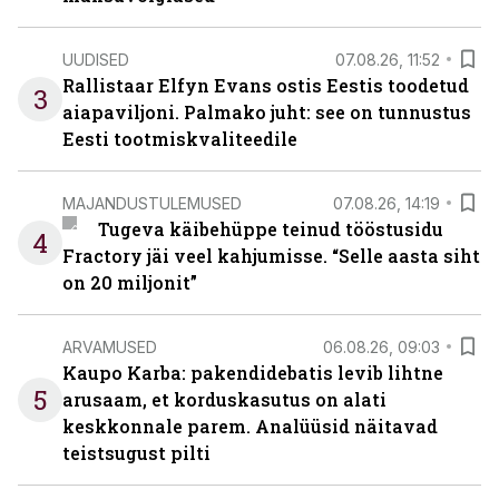
UUDISED
07.08.26, 11:52
Rallistaar Elfyn Evans ostis Eestis toodetud
3
aiapaviljoni. Palmako juht: see on tunnustus
Eesti tootmiskvaliteedile
MAJANDUSTULEMUSED
07.08.26, 14:19
Tugeva käibehüppe teinud tööstusidu
4
Fractory jäi veel kahjumisse. “Selle aasta siht
on 20 miljonit”
ARVAMUSED
06.08.26, 09:03
Kaupo Karba: pakendidebatis levib lihtne
5
arusaam, et korduskasutus on alati
keskkonnale parem. Analüüsid näitavad
teistsugust pilti