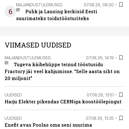
MAJANDUSTULEMUSED
07.08.26, 08:00
6
Puhk ja Lausing kerkisid Eesti
suurimateks toidutöösturiteks
VIIMASED UUDISED
MAJANDUSTULEMUSED
07.08.26, 14:19
Tugeva käibehüppe teinud tööstusidu
Fractory jäi veel kahjumisse. “Selle aasta siht on
20 miljonit”
UUDISED
07.08.26, 13:51
Harju Elekter pikendas CERNiga koostöölepingut
UUDISED
07.08.26, 13:35
Enefit avas Poolas oma seni suurima