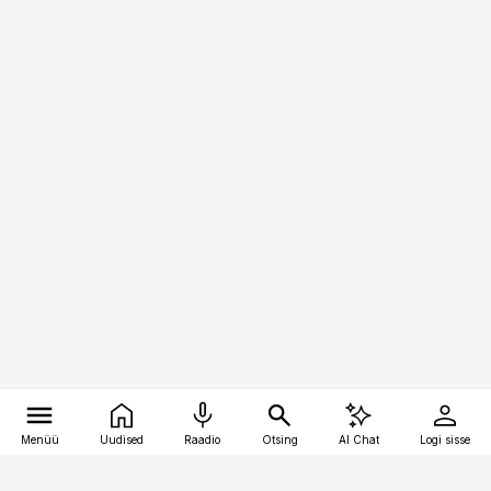
Menüü
Uudised
Raadio
Otsing
AI Chat
Logi sisse