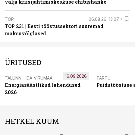
välja kriisijuhtimiskeskuse ehitushanke
TOP
06.08.26, 13:07
TOP 231 | Eesti tööstussektori suuremad
maksuvõlglased
ÜRITUSED
16.09.2026
TALLINN - IDA-VIRUMAA
TARTU
Energiasäästlikud lahendused
Puidutööstuse 
2026
HETKEL KUUM