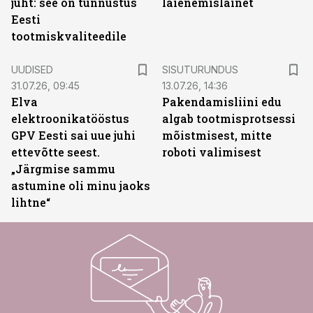
juht: see on tunnustus
laienemislainet
Eesti
tootmiskvaliteedile
ST
UUDISED
SISUTURUNDUS
31.07.26, 09:45
13.07.26, 14:36
Elva
Pakendamisliini edu
elektroonikatööstus
algab tootmisprotsessi
GPV Eesti sai uue juhi
mõistmisest, mitte
ettevõtte seest.
roboti valimisest
„Järgmise sammu
astumine oli minu jaoks
lihtne“