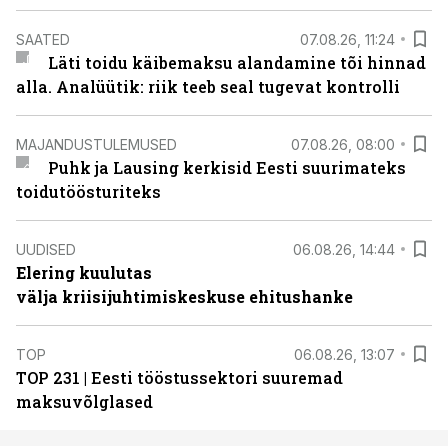
SAATED
07.08.26, 11:24
Läti toidu käibemaksu alandamine tõi hinnad
alla. Analüütik: riik teeb seal tugevat kontrolli
MAJANDUSTULEMUSED
07.08.26, 08:00
Puhk ja Lausing kerkisid Eesti suurimateks
toidutöösturiteks
UUDISED
06.08.26, 14:44
Elering kuulutas
välja kriisijuhtimiskeskuse ehitushanke
TOP
06.08.26, 13:07
TOP 231 | Eesti tööstussektori suuremad
maksuvõlglased