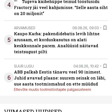
Tugeva käibehüppe teinud tööstusidu
4
Fractory jäi veel kahjumisse. “Selle aasta siht
on 20 miljonit”
ARVAMUSED
06.08.26, 09:03
Kaupo Karba: pakendidebatis levib lihtne
5
arusaam, et korduskasutus on alati
keskkonnale parem. Analüüsid näitavad
teistsugust pilti
SUUR LUGU
04.08.26, 10:42
ABB palkab Eestis tänavu veel 90 inimest.
6
Juhid avavad plaane: suurem seisak on läbi,
uue aasta tootmismahud on ette müüdud
Ettevõte muutis tootmistöötajate palgasüsteemi
VIIMASED UUDISED