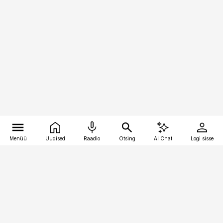
Menüü
Uudised
Raadio
Otsing
AI Chat
Logi sisse
Vana-Lõuna 39/1, 19094 Tallinn
(+372) 667 0111
toostusuudised@toostusuudised.ee