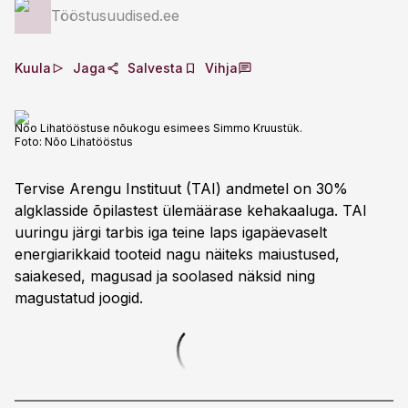
Tööstusuudised.ee
Kuula
Jaga
Salvesta
Vihja
Nõo Lihatööstuse nõukogu esimees Simmo Kruustük.
Foto:
Nõo Lihatööstus
Tervise Arengu Instituut (TAI) andmetel on 30%
algklasside õpilastest ülemäärase kehakaaluga. TAI
uuringu järgi tarbis iga teine laps igapäevaselt
energiarikkaid tooteid nagu näiteks maiustused,
saiakesed, magusad ja soolased näksid ning
magustatud joogid.