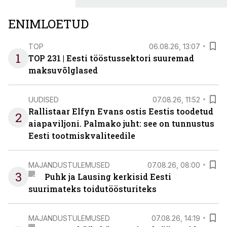
ENIMLOETUD
TOP
06.08.26, 13:07
1
TOP 231 | Eesti tööstussektori suuremad
maksuvõlglased
UUDISED
07.08.26, 11:52
Rallistaar Elfyn Evans ostis Eestis toodetud
2
aiapaviljoni. Palmako juht: see on tunnustus
Eesti tootmiskvaliteedile
MAJANDUSTULEMUSED
07.08.26, 08:00
3
Puhk ja Lausing kerkisid Eesti
suurimateks toidutöösturiteks
MAJANDUSTULEMUSED
07.08.26, 14:19