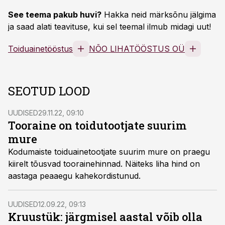
See teema pakub huvi?
Hakka neid märksõnu jälgima
ja saad alati teavituse, kui sel teemal ilmub midagi uut!
Toiduainetööstus
NÕO LIHATÖÖSTUS OÜ
SEOTUD LOOD
UUDISED
29.11.22, 09:10
Tooraine on toidutootjate suurim
mure
Kodumaiste toiduainetootjate suurim mure on praegu
kiirelt tõusvad toorainehinnad. Näiteks liha hind on
aastaga peaaegu kahekordistunud.
UUDISED
12.09.22, 09:13
Kruustük: järgmisel aastal võib olla