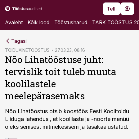
Telli
Avaleht
Kõik lood
Tööstusharud
TARK TÖÖSTUS 2
cebook
Tagasi
Twitter)
TOIDUAINETÖÖSTUS
27.03.23, 08:16
Nõo Lihatööstuse juht:
kedIn
tervislik toit tuleb muuta
ail
koolilastele
k
meelepärasemaks
Nõo Lihatööstus otsib koostöös Eesti Koolitoidu
Liiduga lahendusi, et koolilaste ja -noorte menüü
oleks senisest mitmekesisem ja tasakaalustatud.