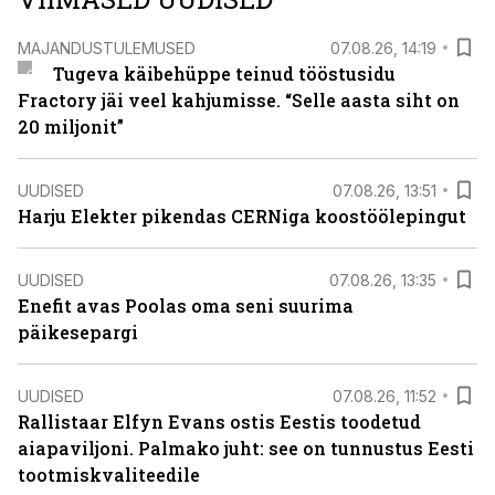
MAJANDUSTULEMUSED
07.08.26, 14:19
Tugeva käibehüppe teinud tööstusidu
Fractory jäi veel kahjumisse. “Selle aasta siht on
20 miljonit”
UUDISED
07.08.26, 13:51
Harju Elekter pikendas CERNiga koostöölepingut
UUDISED
07.08.26, 13:35
Enefit avas Poolas oma seni suurima
päikesepargi
UUDISED
07.08.26, 11:52
Rallistaar Elfyn Evans ostis Eestis toodetud
aiapaviljoni. Palmako juht: see on tunnustus Eesti
tootmiskvaliteedile