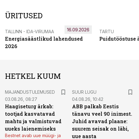
ÜRITUSED
16.09.2026
TALLINN - IDA-VIRUMAA
TARTU
Energiasäästlikud lahendused
Puidutööstuse 
2026
HETKEL KUUM
MAJANDUSTULEMUSED
SUUR LUGU
03.08.26, 08:27
04.08.26, 10:42
Haagiseturg ärkab:
ABB palkab Eestis
tootjad kasvatavad
tänavu veel 90 inimest.
mahtu ja valmistuvad
Juhid avavad plaane:
uueks laienemiseks
suurem seisak on läbi,
Bestnet avab uue müügi- ja
uue aasta