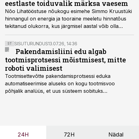
eestlaste toiduvalik märksa vaesem
Nõo Lihatööstuse nõukogu esimehe Simmo Kruustüki
hinnangul on energia ja tooraine meeletu hinnatõus
tekitanud olukorra, kus järgmisel aastal võib olla
lihatoodete valik poodides märksa väiksem ning ilmselt
ei ole ka mitmed kohalikud tootjad võimelised senisel
SISUTURUNDUS
13.07.26, 14:36
ST
moel jätkama.
Pakendamisliini edu algab
tootmisprotsessi mõistmisest, mitte
roboti valimisest
Tootmisettevõtte pakendamisprotsessi eduka
automatiseerimise aluseks on kogu tootmisvoo
põhjalik analüüs, et uus süsteem sobituks
olemasolevasse keskkonda, aitaks vähendada
tööjõuvajadust ning oleks valmis ka ettevõtte
tulevasteks arenguteks. Lihtsalt roboti lisamine
enamasti oodatud tulemust ei too, nendib tootmise ja
tööstuse automatiseerimislahenduste arendaja Smitech
24H
72H
Nädal
OÜ tegevjuht Sander Mitendorf.