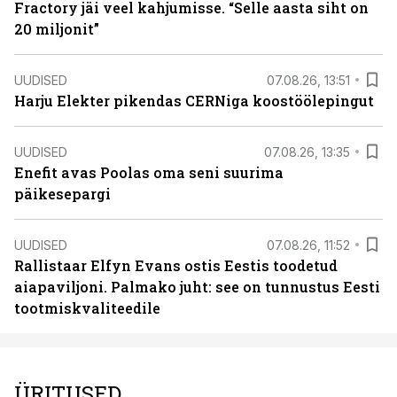
Fractory jäi veel kahjumisse. “Selle aasta siht on
20 miljonit”
UUDISED
07.08.26, 13:51
Harju Elekter pikendas CERNiga koostöölepingut
UUDISED
07.08.26, 13:35
Enefit avas Poolas oma seni suurima
päikesepargi
UUDISED
07.08.26, 11:52
Rallistaar Elfyn Evans ostis Eestis toodetud
aiapaviljoni. Palmako juht: see on tunnustus Eesti
tootmiskvaliteedile
ÜRITUSED