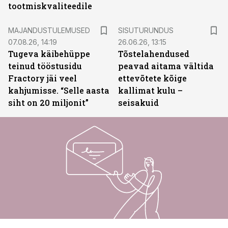
tootmiskvaliteedile
ST
MAJANDUSTULEMUSED
SISUTURUNDUS
07.08.26, 14:19
26.06.26, 13:15
Tugeva käibehüppe
Tõstelahendused
teinud tööstusidu
peavad aitama vältida
Fractory jäi veel
ettevõtete kõige
kahjumisse. “Selle aasta
kallimat kulu –
siht on 20 miljonit”
seisakuid