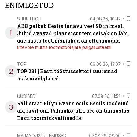
ENIMLOETUD
SUUR LUGU
04.08.26, 10:42
ABB palkab Eestis tänavu veel 90 inimest.
1
Juhid avavad plaane: suurem seisak on läbi,
uue aasta tootmismahud on ette müüdud
Ettevõte muutis tootmistöötajate palgasüsteemi
TOP
06.08.26, 13:07
2
TOP 231 | Eesti tööstussektori suuremad
maksuvõlglased
UUDISED
07.08.26, 11:52
Rallistaar Elfyn Evans ostis Eestis toodetud
3
aiapaviljoni. Palmako juht: see on tunnustus
Eesti tootmiskvaliteedile
MAJANDUSTULEMUSED
07.08.26, 08:00