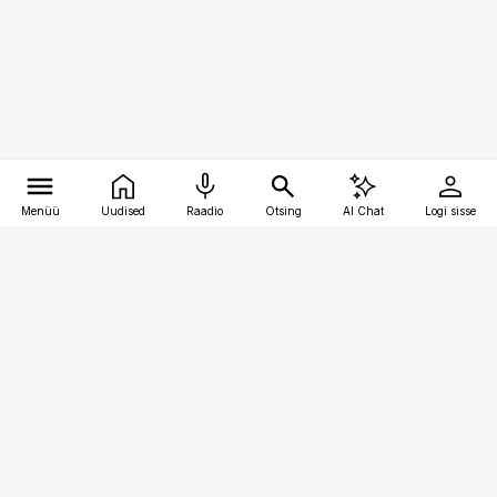
Menüü
Uudised
Raadio
Otsing
AI Chat
Logi sisse
Vana-Lõuna 39/1, 19094 Tallinn
(+372) 667 0111
toostusuudised@toostusuudised.ee
Telli
Reklaam
Firmast