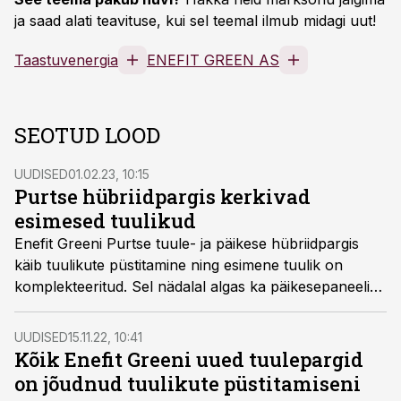
ja saad alati teavituse, kui sel teemal ilmub midagi uut!
Taastuvenergia
ENEFIT GREEN AS
SEOTUD LOOD
UUDISED
01.02.23, 10:15
Purtse hübriidpargis kerkivad
esimesed tuulikud
Enefit Greeni Purtse tuule- ja päikese hübriidpargis
käib tuulikute püstitamine ning esimene tuulik on
komplekteeritud. Sel nädalal algas ka päikesepaneelide
paigaldus.
UUDISED
15.11.22, 10:41
Kõik Enefit Greeni uued tuulepargid
on jõudnud tuulikute püstitamiseni