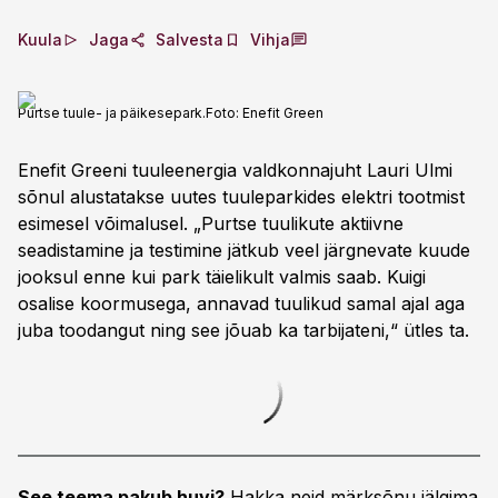
Kuula
Jaga
Salvesta
Vihja
Purtse tuule- ja päikesepark.
Foto:
Enefit Green
Enefit Greeni tuuleenergia valdkonnajuht Lauri Ulmi
sõnul alustatakse uutes tuuleparkides elektri tootmist
esimesel võimalusel. „Purtse tuulikute aktiivne
seadistamine ja testimine jätkub veel järgnevate kuude
jooksul enne kui park täielikult valmis saab. Kuigi
osalise koormusega, annavad tuulikud samal ajal aga
juba toodangut ning see jõuab ka tarbijateni,“ ütles ta.
See teema pakub huvi?
Hakka neid märksõnu jälgima