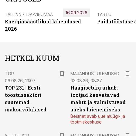
16.09.2026
TALLINN - IDA-VIRUMAA
TARTU
Energiasäästlikud lahendused
Puidutööstuse 
2026
HETKEL KUUM
TOP
MAJANDUSTULEMUSED
06.08.26, 13:07
03.08.26, 08:27
TOP 231 | Eesti
Haagiseturg ärkab:
tööstussektori
tootjad kasvatavad
suuremad
mahtu ja valmistuvad
maksuvõlglased
uueks laienemiseks
Bestnet avab uue müügi- ja
tootmiskeskuse
SUUR LUGU
MAJANDUSTULEMUSED