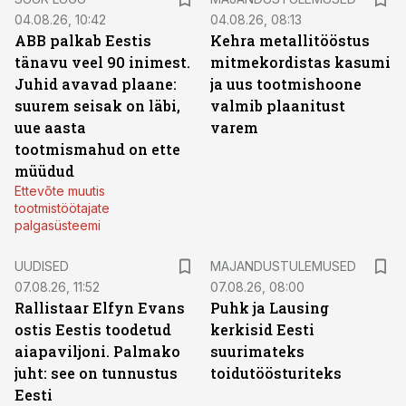
04.08.26, 10:42
04.08.26, 08:13
ABB palkab Eestis
Kehra metallitööstus
tänavu veel 90 inimest.
mitmekordistas kasumi
Juhid avavad plaane:
ja uus tootmishoone
suurem seisak on läbi,
valmib plaanitust
uue aasta
varem
tootmismahud on ette
müüdud
Ettevõte muutis
tootmistöötajate
palgasüsteemi
UUDISED
MAJANDUSTULEMUSED
07.08.26, 11:52
07.08.26, 08:00
Rallistaar Elfyn Evans
Puhk ja Lausing
ostis Eestis toodetud
kerkisid Eesti
aiapaviljoni. Palmako
suurimateks
juht: see on tunnustus
toidutöösturiteks
Eesti