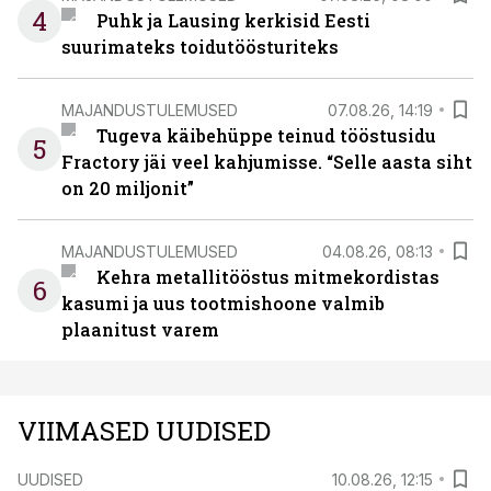
4
Puhk ja Lausing kerkisid Eesti
suurimateks toidutöösturiteks
MAJANDUSTULEMUSED
07.08.26, 14:19
Tugeva käibehüppe teinud tööstusidu
5
Fractory jäi veel kahjumisse. “Selle aasta siht
on 20 miljonit”
MAJANDUSTULEMUSED
04.08.26, 08:13
Kehra metallitööstus mitmekordistas
6
kasumi ja uus tootmishoone valmib
plaanitust varem
VIIMASED UUDISED
UUDISED
10.08.26, 12:15