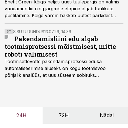
Enefit Greeni kõigis neljas uues tuulepargis on valmis
vundamendid ning järgmise etapina algab tuulikute
püstitamine. Kõige varem hakkab uutest parkidest
elektrit tootma Šilale II Leedus, kus on juba püsti 11
tuulikut.
SISUTURUNDUS
13.07.26, 14:36
ST
Pakendamisliini edu algab
tootmisprotsessi mõistmisest, mitte
roboti valimisest
Tootmisettevõtte pakendamisprotsessi eduka
automatiseerimise aluseks on kogu tootmisvoo
põhjalik analüüs, et uus süsteem sobituks
olemasolevasse keskkonda, aitaks vähendada
tööjõuvajadust ning oleks valmis ka ettevõtte
tulevasteks arenguteks. Lihtsalt roboti lisamine
enamasti oodatud tulemust ei too, nendib tootmise ja
tööstuse automatiseerimislahenduste arendaja Smitech
24H
72H
Nädal
OÜ tegevjuht Sander Mitendorf.