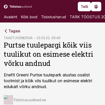
Telli
Avaleht
Kõik lood
Tööstusharud
TARK TÖÖSTUS 2
cebook
Tagasi
Twitter)
TAASTUVENERGIA
23.03.23, 09:46
Purtse tuulepargi kõik viis
kedIn
tuulikut on esimese elektri
ail
võrku andnud
k
Enefit Greeni Purtse tuulepark alustas osalist
tootmist ja kõik viis tuulikut on esimese elektri
edukalt võrku andnud.
Tööstusuudised.ee