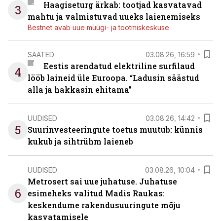
Haagiseturg ärkab: tootjad kasvatavad
3
mahtu ja valmistuvad uueks laienemiseks
Bestnet avab uue müügi- ja tootmiskeskuse
SAATED
03.08.26, 16:59
Eestis arendatud elektriline surfilaud
4
lööb laineid üle Euroopa. “Ladusin säästud
alla ja hakkasin ehitama”
UUDISED
03.08.26, 14:42
5
Suurinvesteeringute toetus muutub: künnis
kukub ja sihtrühm laieneb
UUDISED
03.08.26, 10:04
Metrosert sai uue juhatuse. Juhatuse
6
esimeheks valitud Madis Raukas:
keskendume rakendusuuringute mõju
kasvatamisele