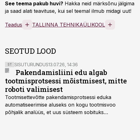
See teema pakub huvi?
Hakka neid märksõnu jälgima
ja saad alati teavituse, kui sel teemal ilmub midagi uut!
Teadus
TALLINNA TEHNIKAÜLIKOOL
SEOTUD LOOD
SISUTURUNDUS
13.07.26, 14:36
ST
Pakendamisliini edu algab
tootmisprotsessi mõistmisest, mitte
roboti valimisest
Tootmisettevõtte pakendamisprotsessi eduka
automatiseerimise aluseks on kogu tootmisvoo
põhjalik analüüs, et uus süsteem sobituks
olemasolevasse keskkonda, aitaks vähendada
tööjõuvajadust ning oleks valmis ka ettevõtte
tulevasteks arenguteks. Lihtsalt roboti lisamine