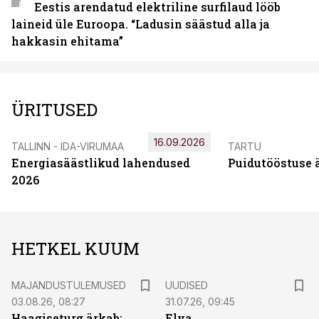
Eestis arendatud elektriline surfilaud lööb
laineid üle Euroopa. “Ladusin säästud alla ja
hakkasin ehitama”
ÜRITUSED
16.09.2026
TALLINN - IDA-VIRUMAA
TARTU
Energiasäästlikud lahendused
Puidutööstuse 
2026
HETKEL KUUM
MAJANDUSTULEMUSED
UUDISED
03.08.26, 08:27
31.07.26, 09:45
Haagiseturg ärkab:
Elva