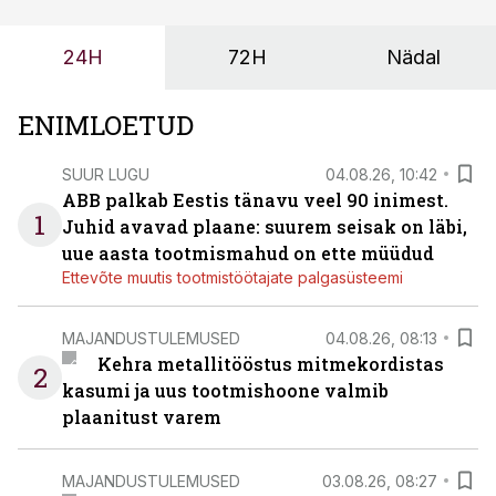
enamasti oodatud tulemust ei too, nendib tootmise ja
tööstuse automatiseerimislahenduste arendaja Smitech
24H
72H
Nädal
OÜ tegevjuht Sander Mitendorf.
ENIMLOETUD
SUUR LUGU
04.08.26, 10:42
ABB palkab Eestis tänavu veel 90 inimest.
1
Juhid avavad plaane: suurem seisak on läbi,
uue aasta tootmismahud on ette müüdud
Ettevõte muutis tootmistöötajate palgasüsteemi
MAJANDUSTULEMUSED
04.08.26, 08:13
Kehra metallitööstus mitmekordistas
2
kasumi ja uus tootmishoone valmib
plaanitust varem
MAJANDUSTULEMUSED
03.08.26, 08:27