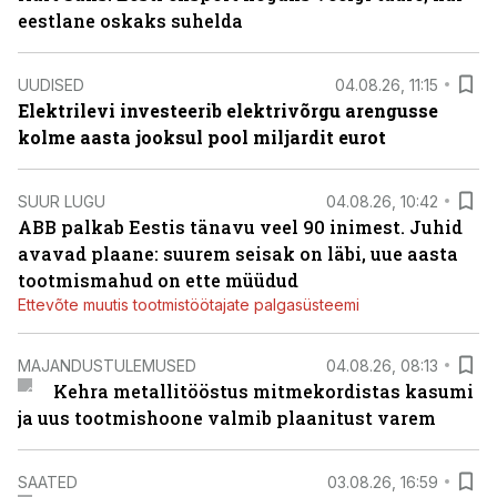
eestlane oskaks suhelda
UUDISED
04.08.26, 11:15
Elektrilevi investeerib elektrivõrgu arengusse
kolme aasta jooksul pool miljardit eurot
SUUR LUGU
04.08.26, 10:42
ABB palkab Eestis tänavu veel 90 inimest. Juhid
avavad plaane: suurem seisak on läbi, uue aasta
tootmismahud on ette müüdud
Ettevõte muutis tootmistöötajate palgasüsteemi
MAJANDUSTULEMUSED
04.08.26, 08:13
Kehra metallitööstus mitmekordistas kasumi
ja uus tootmishoone valmib plaanitust varem
SAATED
03.08.26, 16:59