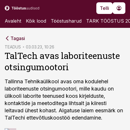
Telli
Avaleht
Kõik lood
Tööstusharud
TARK TÖÖSTUS 2
cebook
Tagasi
Twitter)
TEADUS
03.03.23, 10:26
TalTech avas laboriteenuste
kedIn
otsingumootori
ail
k
Tallinna Tehnikaülikool avas oma kodulehel
laboriteenuste otsingumootori, mille kaudu on
ülikooli laborite teenused koos kirjelduste,
kontaktide ja meetoditega lihtsalt ja kiiresti
leitavad ühest kohast. Algatuse laiem eesmärk on
TalTechi ettevõtluskoostöö edendamine.