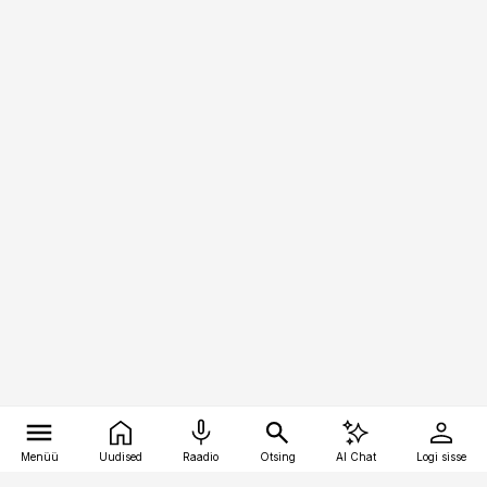
Menüü
Uudised
Raadio
Otsing
AI Chat
Logi sisse