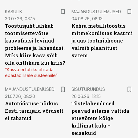
KASULIK
MAJANDUSTULEMUSED
30.07.26, 08:15
04.08.26, 08:13
Tööstusjuht lahkab
Kehra metallitööstus
tootmisettevõtte
mitmekordistas kasumi
kasvufaasi levinud
ja uus tootmishoone
probleeme ja lahendusi.
valmib plaanitust
Miks kiire kasv võib
varem
olla ohtlikum kui kriis?
“Kasvu ei tohiks ehitada
ebastabiilsele süsteemile”
ST
MAJANDUSTULEMUSED
SISUTURUNDUS
31.07.26, 08:20
26.06.26, 13:15
Autotööstuse nõrkus
Tõstelahendused
Eesti tarnijaid võrdselt
peavad aitama vältida
ei tabanud
ettevõtete kõige
kallimat kulu –
seisakuid