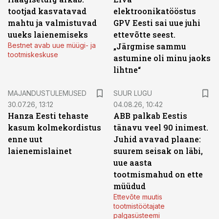
tootjad kasvatavad
elektroonikatööstus
mahtu ja valmistuvad
GPV Eesti sai uue juhi
uueks laienemiseks
ettevõtte seest.
Bestnet avab uue müügi- ja
„Järgmise sammu
tootmiskeskuse
astumine oli minu jaoks
lihtne“
MAJANDUSTULEMUSED
SUUR LUGU
30.07.26, 13:12
04.08.26, 10:42
Hanza Eesti tehaste
ABB palkab Eestis
kasum kolmekordistus
tänavu veel 90 inimest.
enne uut
Juhid avavad plaane:
laienemislainet
suurem seisak on läbi,
uue aasta
tootmismahud on ette
müüdud
Ettevõte muutis
tootmistöötajate
palgasüsteemi