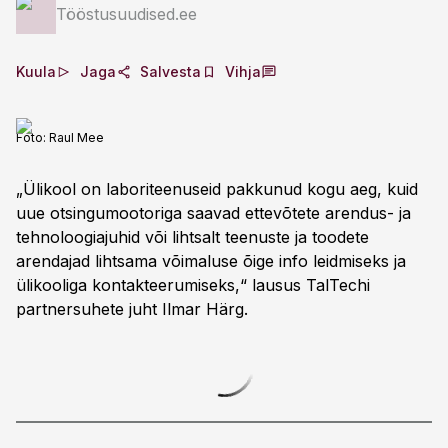
Tööstusuudised.ee
Kuula
Jaga
Salvesta
Vihja
Foto:
Raul Mee
„Ülikool on laboriteenuseid pakkunud kogu aeg, kuid
uue otsingumootoriga saavad ettevõtete arendus- ja
tehnoloogiajuhid või lihtsalt teenuste ja toodete
arendajad lihtsama võimaluse õige info leidmiseks ja
ülikooliga kontakteerumiseks,“ lausus TalTechi
partnersuhete juht Ilmar Härg.