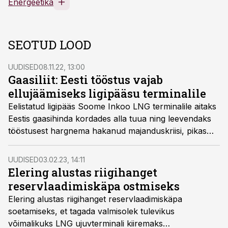
Energeetika
SEOTUD LOOD
UUDISED
08.11.22, 13:00
Gaasiliit: Eesti tööstus vajab
ellujäämiseks ligipääsu terminalile
Eelistatud ligipääs Soome Inkoo LNG terminalile aitaks
Eestis gaasihinda kordades alla tuua ning leevendaks
tööstusest hargnema hakanud majanduskriisi, pikas
jooksus tagaks soodne gaas Eesti tööstusettevõtete
elujõu ja konkurentsivõime.
UUDISED
03.02.23, 14:11
Elering alustas riigihanget
reservlaadimiskäpa ostmiseks
Elering alustas riigihanget reservlaadimiskäpa
soetamiseks, et tagada valmisolek tulevikus
võimalikuks LNG ujuvterminali kiiremaks