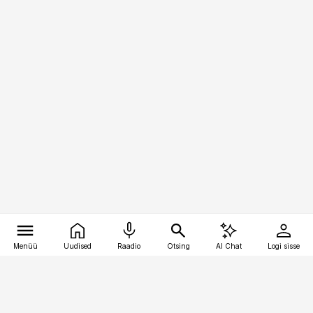
Menüü
Uudised
Raadio
Otsing
AI Chat
Logi sisse
Vana-Lõuna 39/1, 19094 Tallinn