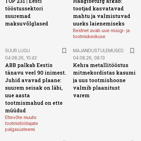
TOP 231 | Eesti
Haagiseturg ärkab:
tööstussektori
tootjad kasvatavad
suuremad
mahtu ja valmistuvad
maksuvõlglased
uueks laienemiseks
Bestnet avab uue müügi- ja
tootmiskeskuse
SUUR LUGU
MAJANDUSTULEMUSED
04.08.26, 10:42
04.08.26, 08:13
ABB palkab Eestis
Kehra metallitööstus
tänavu veel 90 inimest.
mitmekordistas kasumi
Juhid avavad plaane:
ja uus tootmishoone
suurem seisak on läbi,
valmib plaanitust
uue aasta
varem
tootmismahud on ette
müüdud
Ettevõte muutis
tootmistöötajate
palgasüsteemi