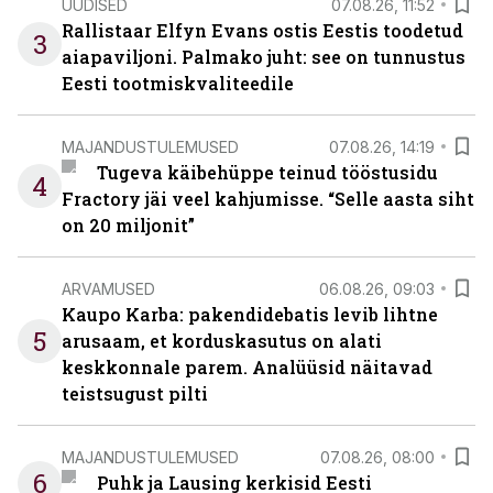
UUDISED
07.08.26, 11:52
Rallistaar Elfyn Evans ostis Eestis toodetud
3
aiapaviljoni. Palmako juht: see on tunnustus
Eesti tootmiskvaliteedile
MAJANDUSTULEMUSED
07.08.26, 14:19
Tugeva käibehüppe teinud tööstusidu
4
Fractory jäi veel kahjumisse. “Selle aasta siht
on 20 miljonit”
ARVAMUSED
06.08.26, 09:03
Kaupo Karba: pakendidebatis levib lihtne
5
arusaam, et korduskasutus on alati
keskkonnale parem. Analüüsid näitavad
teistsugust pilti
MAJANDUSTULEMUSED
07.08.26, 08:00
6
Puhk ja Lausing kerkisid Eesti