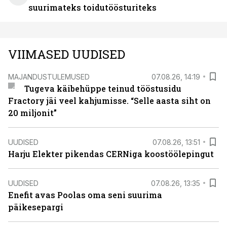
suurimateks toidutöösturiteks
VIIMASED UUDISED
MAJANDUSTULEMUSED
07.08.26, 14:19
Tugeva käibehüppe teinud tööstusidu
Fractory jäi veel kahjumisse. “Selle aasta siht on
20 miljonit”
UUDISED
07.08.26, 13:51
Harju Elekter pikendas CERNiga koostöölepingut
UUDISED
07.08.26, 13:35
Enefit avas Poolas oma seni suurima
päikesepargi