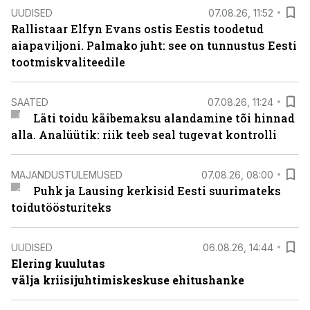
UUDISED
07.08.26, 11:52
Rallistaar Elfyn Evans ostis Eestis toodetud
aiapaviljoni. Palmako juht: see on tunnustus Eesti
tootmiskvaliteedile
SAATED
07.08.26, 11:24
Läti toidu käibemaksu alandamine tõi hinnad
alla. Analüütik: riik teeb seal tugevat kontrolli
MAJANDUSTULEMUSED
07.08.26, 08:00
Puhk ja Lausing kerkisid Eesti suurimateks
toidutöösturiteks
UUDISED
06.08.26, 14:44
Elering kuulutas
välja kriisijuhtimiskeskuse ehitushanke