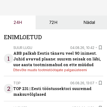
tööjõuvajadust ning oleks valmis ka ettevõtte
tulevasteks arenguteks. Lihtsalt roboti lisamine
enamasti oodatud tulemust ei too, nendib tootmise ja
tööstuse automatiseerimislahenduste arendaja Smitech
24H
72H
Nädal
OÜ tegevjuht Sander Mitendorf.
ENIMLOETUD
SUUR LUGU
04.08.26, 10:42
ABB palkab Eestis tänavu veel 90 inimest.
1
Juhid avavad plaane: suurem seisak on läbi,
uue aasta tootmismahud on ette müüdud
Ettevõte muutis tootmistöötajate palgasüsteemi
TOP
06.08.26, 13:07
2
TOP 231 | Eesti tööstussektori suuremad
maksuvõlglased