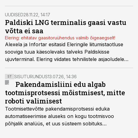
kasutuselevõtuks Paldiskis.
UUDISED
28.11.22, 14:17
Paldiski LNG terminalis gaasi vastu
võtta ei saa
Elering: ehitatav gaasitoruühendus valmib õigeaegselt!
Alexela ja Infortar esitasid Eleringile liitumistaotluse
sooviga tuua käesolevaks talveks Paldiskisse
ujuvterminal. Elering viidates tehnilistele asjaoludele
seda võimalikuks ei pea, mis tähendab, et vastupidiselt
valitsuse otsusele jätab Elering LNG
SISUTURUNDUS
13.07.26, 14:36
ST
vastuvõtuvõimekuse Paldiskis 30. novembriks
Pakendamisliini edu algab
loomata.
tootmisprotsessi mõistmisest, mitte
roboti valimisest
Tootmisettevõtte pakendamisprotsessi eduka
automatiseerimise aluseks on kogu tootmisvoo
põhjalik analüüs, et uus süsteem sobituks
olemasolevasse keskkonda, aitaks vähendada