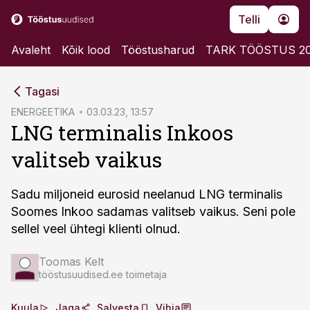
Telli
Avaleht
Kõik lood
Tööstusharud
TARK TÖÖSTUS 2
cebook
Tagasi
Twitter)
ENERGEETIKA
03.03.23, 13:57
LNG terminalis Inkoos
kedIn
valitseb vaikus
ail
k
Sadu miljoneid eurosid neelanud LNG terminalis
Soomes Inkoo sadamas valitseb vaikus. Seni pole
sellel veel ühtegi klienti olnud.
Toomas Kelt
tööstusuudised.ee toimetaja
Kuula
Jaga
Salvesta
Vihja