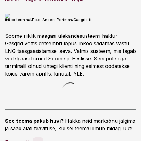
Inkoo terminal.
Foto:
Anders Portman/Gasgrid.fi
Soome riiklik maagasi ülekandesüsteemi haldur
Gasgrid võttis detsembri lõpus Inkoo sadamas vastu
LNG taasgaasistamise laeva. Valmis süsteem, mis tagab
vedelgaasi tarned Soome ja Eestisse. Seni pole aga
terminalil olnud ühtegi klienti ning esimest oodatakse
kõige varem aprillis, kirjutab YLE.
See teema pakub huvi?
Hakka neid märksõnu jälgima
ja saad alati teavituse, kui sel teemal ilmub midagi uut!