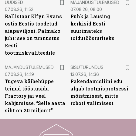
UUDISED
MAJANDUSTULEMUSED
07.08.26, 11:52
07.08.26, 08:00
Rallistaar Elfyn Evans
Puhk ja Lausing
ostis Eestis toodetud
kerkisid Eesti
aiapaviljoni. Palmako
suurimateks
juht: see on tunnustus
toidutöösturiteks
Eesti
tootmiskvaliteedile
ST
MAJANDUSTULEMUSED
SISUTURUNDUS
07.08.26, 14:19
13.07.26, 14:36
Tugeva käibehüppe
Pakendamisliini edu
teinud tööstusidu
algab tootmisprotsessi
Fractory jäi veel
mõistmisest, mitte
kahjumisse. “Selle aasta
roboti valimisest
siht on 20 miljonit”