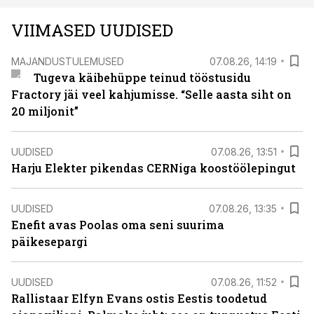
VIIMASED UUDISED
MAJANDUSTULEMUSED
07.08.26, 14:19
Tugeva käibehüppe teinud tööstusidu
Fractory jäi veel kahjumisse. “Selle aasta siht on
20 miljonit”
UUDISED
07.08.26, 13:51
Harju Elekter pikendas CERNiga koostöölepingut
UUDISED
07.08.26, 13:35
Enefit avas Poolas oma seni suurima
päikesepargi
UUDISED
07.08.26, 11:52
Rallistaar Elfyn Evans ostis Eestis toodetud