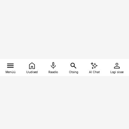
Menüü
Uudised
Raadio
Otsing
AI Chat
Logi sisse
Vana-Lõuna 39/1, 19094 Tallinn
(+372) 667 0111
toostusuudised@toostusuudised.ee