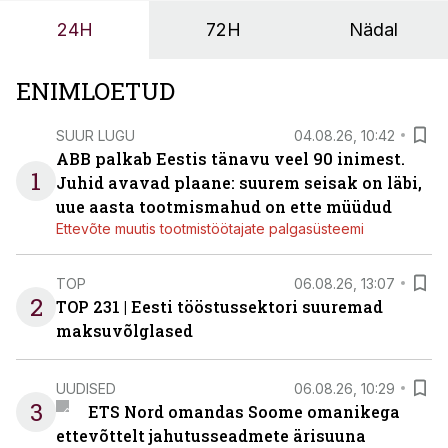
tööstuse automatiseerimislahenduste arendaja Smitech
24H
72H
Nädal
OÜ tegevjuht Sander Mitendorf.
ENIMLOETUD
SUUR LUGU
04.08.26, 10:42
ABB palkab Eestis tänavu veel 90 inimest.
1
Juhid avavad plaane: suurem seisak on läbi,
uue aasta tootmismahud on ette müüdud
Ettevõte muutis tootmistöötajate palgasüsteemi
TOP
06.08.26, 13:07
2
TOP 231 | Eesti tööstussektori suuremad
maksuvõlglased
UUDISED
06.08.26, 10:29
3
ETS Nord omandas Soome omanikega
ettevõttelt jahutusseadmete ärisuuna