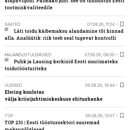
aiapaviljoni. Palmako juht: see on tunnustus Eesti
tootmiskvaliteedile
SAATED
07.08.26, 11:24
Läti toidu käibemaksu alandamine tõi hinnad
alla. Analüütik: riik teeb seal tugevat kontrolli
MAJANDUSTULEMUSED
07.08.26, 08:00
Puhk ja Lausing kerkisid Eesti suurimateks
toidutöösturiteks
UUDISED
06.08.26, 14:44
Elering kuulutas
välja kriisijuhtimiskeskuse ehitushanke
TOP
06.08.26, 13:07
TOP 231 | Eesti tööstussektori suuremad
maksuvõlglased