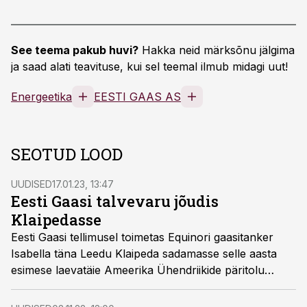
See teema pakub huvi?
Hakka neid märksõnu jälgima
ja saad alati teavituse, kui sel teemal ilmub midagi uut!
Energeetika
EESTI GAAS AS
SEOTUD LOOD
UUDISED
17.01.23, 13:47
Eesti Gaasi talvevaru jõudis
Klaipedasse
Eesti Gaasi tellimusel toimetas Equinori gaasitanker
Isabella täna Leedu Klaipeda sadamasse selle aasta
esimese laevatäie Ameerika Ühendriikide päritolu
veeldatud maagaasi (LNG). Järgmine laev tuuakse
Klaipedasse märtsis.