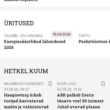
ÜRITUSED
16.09.2026
TALLINN - IDA-VIRUMAA
TARTU
Energiasäästlikud lahendused
Puidutööstuse 
2026
HETKEL KUUM
MAJANDUSTULEMUSED
SUUR LUGU
03.08.26, 08:27
04.08.26, 10:42
Haagiseturg ärkab:
ABB palkab Eestis
tootjad kasvatavad
tänavu veel 90 inimest.
mahtu ja valmistuvad
Juhid avavad plaane: