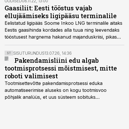
UUDISED
08.11.22, 13:00
Gaasiliit: Eesti tööstus vajab
ellujäämiseks ligipääsu terminalile
Eelistatud ligipääs Soome Inkoo LNG terminalile aitaks
Eestis gaasihinda kordades alla tuua ning leevendaks
tööstusest hargnema hakanud majanduskriisi, pikas
jooksus tagaks soodne gaas Eesti tööstusettevõtete
elujõu ja konkurentsivõime.
SISUTURUNDUS
13.07.26, 14:36
ST
Pakendamisliini edu algab
tootmisprotsessi mõistmisest, mitte
roboti valimisest
Tootmisettevõtte pakendamisprotsessi eduka
automatiseerimise aluseks on kogu tootmisvoo
põhjalik analüüs, et uus süsteem sobituks
olemasolevasse keskkonda, aitaks vähendada
tööjõuvajadust ning oleks valmis ka ettevõtte
tulevasteks arenguteks. Lihtsalt roboti lisamine
enamasti oodatud tulemust ei too, nendib tootmise ja