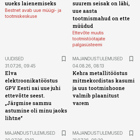
uueks laienemiseks
suurem seisak on läbi,
Bestnet avab uue müügi- ja
uue aasta
tootmiskeskuse
tootmismahud on ette
müüdud
Ettevõte muutis
tootmistöötajate
palgasüsteemi
UUDISED
MAJANDUSTULEMUSED
31.07.26, 09:45
04.08.26, 08:13
Elva
Kehra metallitööstus
elektroonikatööstus
mitmekordistas kasumi
GPV Eesti sai uue juhi
ja uus tootmishoone
ettevõtte seest.
valmib plaanitust
„Järgmise sammu
varem
astumine oli minu jaoks
lihtne“
MAJANDUSTULEMUSED
MAJANDUSTULEMUSED