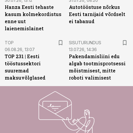
30.07.26, 13:12
31.07.26, 08:20
Hanza Eesti tehaste
Autotööstuse nõrkus
kasum kolmekordistus
Eesti tarnijaid võrdselt
enne uut
ei tabanud
laienemislainet
ST
TOP
SISUTURUNDUS
06.08.26, 13:07
13.07.26, 14:36
TOP 231 | Eesti
Pakendamisliini edu
tööstussektori
algab tootmisprotsessi
suuremad
mõistmisest, mitte
maksuvõlglased
roboti valimisest