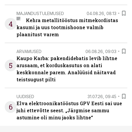
MAJANDUSTULEMUSED
04.08.26, 08:13
Kehra metallitööstus mitmekordistas
4
kasumi ja uus tootmishoone valmib
plaanitust varem
ARVAMUSED
06.08.26, 09:03
Kaupo Karba: pakendidebatis levib lihtne
5
arusaam, et korduskasutus on alati
keskkonnale parem. Analüüsid näitavad
teistsugust pilti
UUDISED
31.07.26, 09:45
Elva elektroonikatööstus GPV Eesti sai uue
6
juhi ettevõtte seest. „Järgmise sammu
astumine oli minu jaoks lihtne“