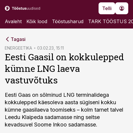
Telli
Avaleht
Kõik lood
Tööstusharud
TARK TÖÖSTUS 2
cebook
Tagasi
Twitter)
ENERGEETIKA
03.02.23, 15:11
Eesti Gaasil on kokkulepped
kedIn
kümne LNG laeva
ail
vastuvõtuks
k
Eesti Gaas on sõlminud LNG terminalidega
kokkulepped käesoleva aasta sügiseni kokku
kümne gaasilaeva toomiseks – kolm tarnet talvel
Leedu Klaipeda sadamasse ning seitse
kevadsuvel Soome Inkoo sadamasse.