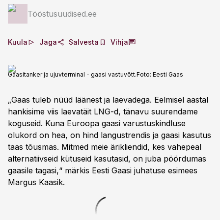
Tööstusuudised.ee
Kuula
Jaga
Salvesta
Vihja
Gaasitanker ja ujuvterminal - gaasi vastuvõtt.
Foto:
Eesti Gaas
„Gaas tuleb nüüd läänest ja laevadega. Eelmisel aastal
hankisime viis laevatäit LNG-d, tänavu suurendame
koguseid. Kuna Euroopa gaasi varustuskindluse
olukord on hea, on hind langustrendis ja gaasi kasutus
taas tõusmas. Mitmed meie ärikliendid, kes vahepeal
alternatiivseid kütuseid kasutasid, on juba pöördumas
gaasile tagasi,“ märkis Eesti Gaasi juhatuse esimees
Margus Kaasik.