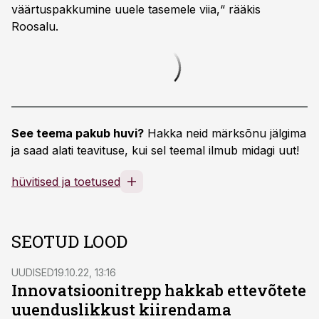
väärtuspakkumine uuele tasemele viia,“ rääkis
Roosalu.
See teema pakub huvi?
Hakka neid märksõnu jälgima
ja saad alati teavituse, kui sel teemal ilmub midagi uut!
hüvitised ja toetused
SEOTUD LOOD
UUDISED
19.10.22, 13:16
Innovatsioonitrepp hakkab ettevõtete
uuenduslikkust kiirendama