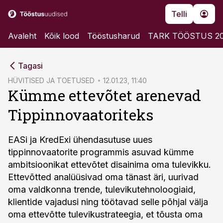
Telli
Avaleht
Kõik lood
Tööstusharud
TARK TÖÖSTUS 2
cebook
Tagasi
Twitter)
HÜVITISED JA TOETUSED
12.01.23, 11:40
Kümme ettevõtet arenevad
kedIn
Tippinnovaatoriteks
ail
k
EASi ja KredExi ühendasutuse uues
tippinnovaatorite programmis asuvad kümme
ambitsioonikat ettevõtet disainima oma tulevikku.
Ettevõtted analüüsivad oma tänast äri, uurivad
oma valdkonna trende, tulevikutehnoloogiaid,
klientide vajadusi ning töötavad selle põhjal välja
oma ettevõtte tulevikustrateegia, et tõusta oma