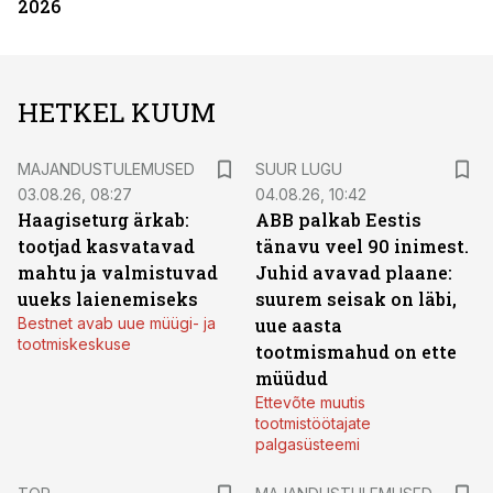
2026
HETKEL KUUM
MAJANDUSTULEMUSED
SUUR LUGU
03.08.26, 08:27
04.08.26, 10:42
Haagiseturg ärkab:
ABB palkab Eestis
tootjad kasvatavad
tänavu veel 90 inimest.
mahtu ja valmistuvad
Juhid avavad plaane:
uueks laienemiseks
suurem seisak on läbi,
Bestnet avab uue müügi- ja
uue aasta
tootmiskeskuse
tootmismahud on ette
müüdud
Ettevõte muutis
tootmistöötajate
palgasüsteemi