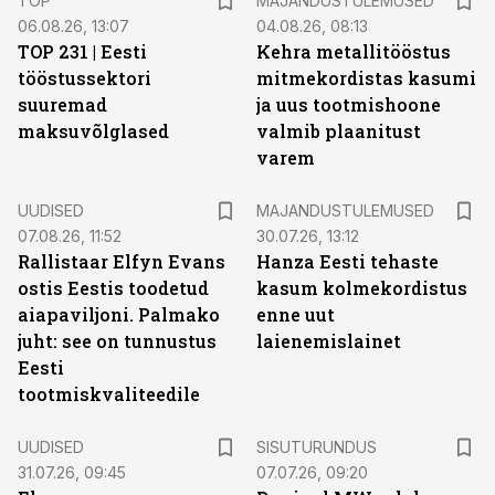
TOP
MAJANDUSTULEMUSED
06.08.26, 13:07
04.08.26, 08:13
TOP 231 | Eesti
Kehra metallitööstus
tööstussektori
mitmekordistas kasumi
suuremad
ja uus tootmishoone
maksuvõlglased
valmib plaanitust
varem
UUDISED
MAJANDUSTULEMUSED
07.08.26, 11:52
30.07.26, 13:12
Rallistaar Elfyn Evans
Hanza Eesti tehaste
ostis Eestis toodetud
kasum kolmekordistus
aiapaviljoni. Palmako
enne uut
juht: see on tunnustus
laienemislainet
Eesti
tootmiskvaliteedile
ST
UUDISED
SISUTURUNDUS
31.07.26, 09:45
07.07.26, 09:20