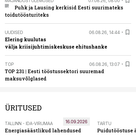
MAJANDUSTULEMUSED
07.08.26, 08:00
Puhk ja Lausing kerkisid Eesti suurimateks
toidutöösturiteks
UUDISED
06.08.26, 14:44
Elering kuulutas
välja kriisijuhtimiskeskuse ehitushanke
TOP
06.08.26, 13:07
TOP 231 | Eesti tööstussektori suuremad
maksuvõlglased
ÜRITUSED
16.09.2026
TALLINN - IDA-VIRUMAA
TARTU
Energiasäästlikud lahendused
Puidutööstuse 