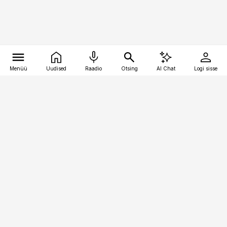
Menüü
Uudised
Raadio
Otsing
AI Chat
Logi sisse
Vana-Lõuna 39/1, 19094 Tallinn
(+372) 667 0111
toostusuudised@toostusuudised.ee
Telli
Reklaam
Firmast
Sisu kasutamisõigused
Ajakirjaniku
eetikakoodeks