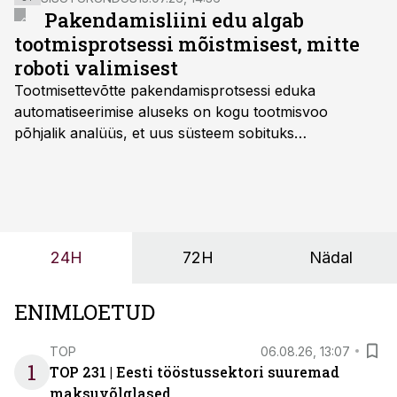
Pakendamisliini edu algab
tootmisprotsessi mõistmisest, mitte
roboti valimisest
Tootmisettevõtte pakendamisprotsessi eduka
automatiseerimise aluseks on kogu tootmisvoo
põhjalik analüüs, et uus süsteem sobituks
olemasolevasse keskkonda, aitaks vähendada
tööjõuvajadust ning oleks valmis ka ettevõtte
tulevasteks arenguteks. Lihtsalt roboti lisamine
enamasti oodatud tulemust ei too, nendib tootmise ja
tööstuse automatiseerimislahenduste arendaja Smitech
24H
72H
Nädal
OÜ tegevjuht Sander Mitendorf.
ENIMLOETUD
TOP
06.08.26, 13:07
1
TOP 231 | Eesti tööstussektori suuremad
maksuvõlglased