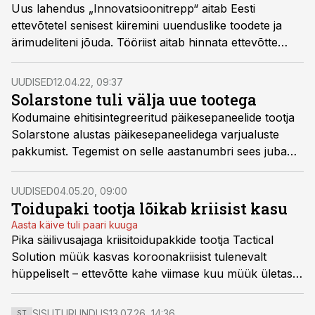
Uus lahendus „Innovatsioonitrepp“ aitab Eesti
ettevõtetel senisest kiiremini uuenduslike toodete ja
ärimudeliteni jõuda. Tööriist aitab hinnata ettevõtte
asukohta teel uuenduslikuks ettevõtteks ja paremini
arenguhüppeks vajalikke teenuseid valida ning riigil
UUDISED
12.04.22, 09:37
neid teenuseid sihitult pakkuda.
Solarstone tuli välja uue tootega
Kodumaine ehitisintegreeritud päikesepaneelide tootja
Solarstone alustas päikesepaneelidega varjualuste
pakkumist. Tegemist on selle aastanumbri sees juba
teise uue tootega, varasemalt tutvustati elektrit
tootvaid viilhalle.
UUDISED
04.05.20, 09:00
Toidupaki tootja lõikab kriisist kasu
Aasta käive tuli paari kuuga
Pika säilivusajaga kriisitoidupakkide tootja Tactical
Solution müük kasvas koroonakriisist tulenevalt
hüppeliselt – ettevõtte kahe viimase kuu müük ületas
kogu eelmise aasta müügikäibe.
SISUTURUNDUS
13.07.26, 14:36
ST