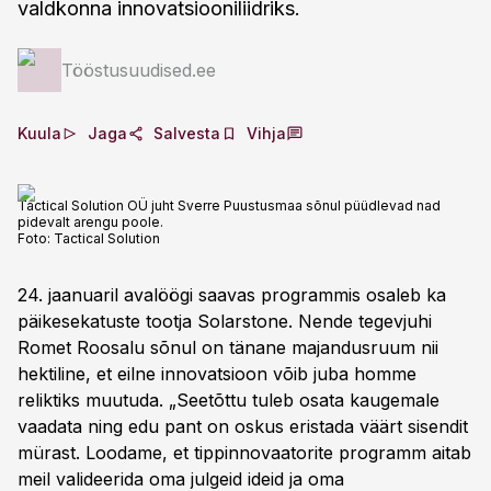
valdkonna innovatsiooniliidriks.
Tööstusuudised.ee
Kuula
Jaga
Salvesta
Vihja
Tactical Solution OÜ juht Sverre Puustusmaa sõnul püüdlevad nad
pidevalt arengu poole.
Foto:
Tactical Solution
24. jaanuaril avalöögi saavas programmis osaleb ka
päikesekatuste tootja Solarstone. Nende tegevjuhi
Romet Roosalu sõnul on tänane majandusruum nii
hektiline, et eilne innovatsioon võib juba homme
reliktiks muutuda. „Seetõttu tuleb osata kaugemale
vaadata ning edu pant on oskus eristada väärt sisendit
mürast. Loodame, et tippinnovaatorite programm aitab
meil valideerida oma julgeid ideid ja oma