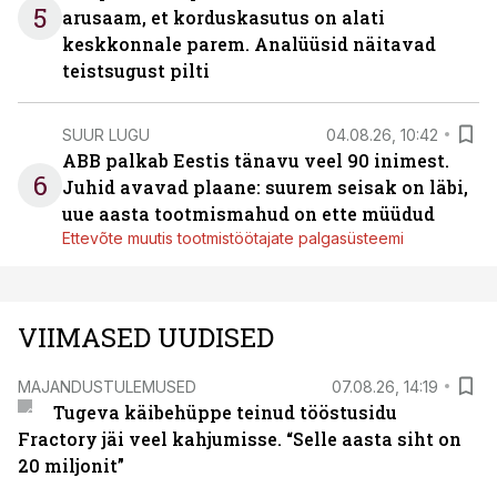
5
arusaam, et korduskasutus on alati
keskkonnale parem. Analüüsid näitavad
teistsugust pilti
SUUR LUGU
04.08.26, 10:42
ABB palkab Eestis tänavu veel 90 inimest.
6
Juhid avavad plaane: suurem seisak on läbi,
uue aasta tootmismahud on ette müüdud
Ettevõte muutis tootmistöötajate palgasüsteemi
VIIMASED UUDISED
MAJANDUSTULEMUSED
07.08.26, 14:19
Tugeva käibehüppe teinud tööstusidu
Fractory jäi veel kahjumisse. “Selle aasta siht on
20 miljonit”