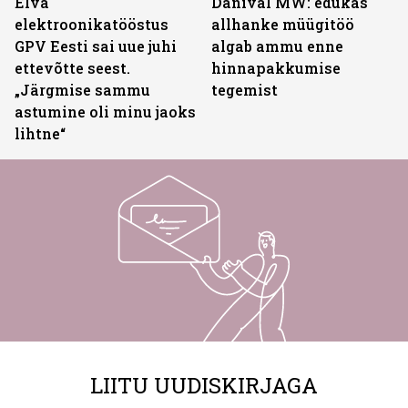
Elva
Danival MW: edukas
elektroonikatööstus
allhanke müügitöö
GPV Eesti sai uue juhi
algab ammu enne
ettevõtte seest.
hinnapakkumise
„Järgmise sammu
tegemist
astumine oli minu jaoks
lihtne“
LIITU UUDISKIRJAGA