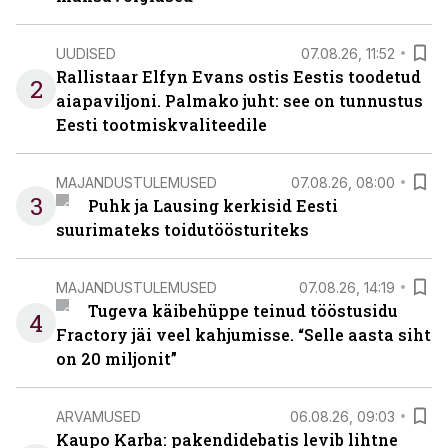
UUDISED
07.08.26, 11:52
Rallistaar Elfyn Evans ostis Eestis toodetud
2
aiapaviljoni. Palmako juht: see on tunnustus
Eesti tootmiskvaliteedile
MAJANDUSTULEMUSED
07.08.26, 08:00
3
Puhk ja Lausing kerkisid Eesti
suurimateks toidutöösturiteks
MAJANDUSTULEMUSED
07.08.26, 14:19
Tugeva käibehüppe teinud tööstusidu
4
Fractory jäi veel kahjumisse. “Selle aasta siht
on 20 miljonit”
ARVAMUSED
06.08.26, 09:03
Kaupo Karba: pakendidebatis levib lihtne