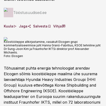
Tööstusuudised.ee
Kuula
Jaga
Salvesta
Vihja
Koostööleppe allkirjastamine, vasakult Elcogen grupi
kommertsialiseerimise juht Hanna Granö-Fabritius, KSOE tehniline juht
Dr Sung-Joon Kim ja Fraunhofer IKTSi direktor prof Alexander
Michaelis.
Foto:
Elcogen
Tõhusaimat puhta energia tehnoloogiat arendav
Elcogen sõlmis koostööleppe maailma ühe suurema
laevaehitaja Hyundai Heavy Industries Groupi (HHI
Group) kuuluva ettevõttega Korea Shipbuilding and
Offshore Engineering (KSOE). Koostööleppe
teaduspartner on Euroopa suurim rakendusuuringute
instituut Fraunhofer IKTS, millel on 72 laboratooriumi