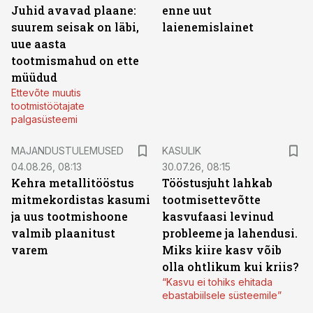
Juhid avavad plaane:
enne uut
suurem seisak on läbi,
laienemislainet
uue aasta
tootmismahud on ette
müüdud
Ettevõte muutis
tootmistöötajate
palgasüsteemi
MAJANDUSTULEMUSED
KASULIK
04.08.26, 08:13
30.07.26, 08:15
Kehra metallitööstus
Tööstusjuht lahkab
mitmekordistas kasumi
tootmisettevõtte
ja uus tootmishoone
kasvufaasi levinud
valmib plaanitust
probleeme ja lahendusi.
varem
Miks kiire kasv võib
olla ohtlikum kui kriis?
“Kasvu ei tohiks ehitada
ebastabiilsele süsteemile”