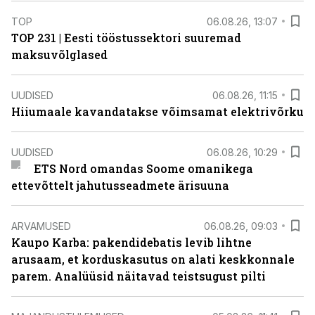
TOP
06.08.26, 13:07
TOP 231 | Eesti tööstussektori suuremad
maksuvõlglased
UUDISED
06.08.26, 11:15
Hiiumaale kavandatakse võimsamat elektrivõrku
UUDISED
06.08.26, 10:29
ETS Nord omandas Soome omanikega
ettevõttelt jahutusseadmete ärisuuna
ARVAMUSED
06.08.26, 09:03
Kaupo Karba: pakendidebatis levib lihtne
arusaam, et korduskasutus on alati keskkonnale
parem. Analüüsid näitavad teistsugust pilti