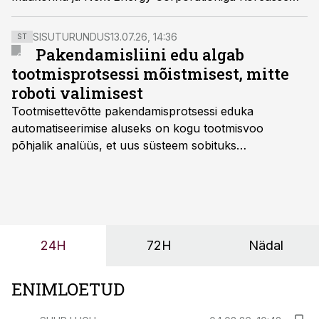
tehase ehitamiseks.
SISUTURUNDUS
13.07.26, 14:36
ST
Pakendamisliini edu algab
tootmisprotsessi mõistmisest, mitte
roboti valimisest
Tootmisettevõtte pakendamisprotsessi eduka
automatiseerimise aluseks on kogu tootmisvoo
põhjalik analüüs, et uus süsteem sobituks
olemasolevasse keskkonda, aitaks vähendada
tööjõuvajadust ning oleks valmis ka ettevõtte
tulevasteks arenguteks. Lihtsalt roboti lisamine
enamasti oodatud tulemust ei too, nendib tootmise ja
tööstuse automatiseerimislahenduste arendaja Smitech
24H
72H
Nädal
OÜ tegevjuht Sander Mitendorf.
ENIMLOETUD