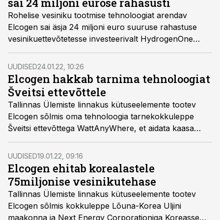
sai 24 miljoni eurose rahasüsti
Rohelise vesiniku tootmise tehnoloogiat arendav
Elcogen sai äsja 24 miljoni euro suuruse rahastuse
vesinikuettevõtetesse investeerivalt HydrogenOne
Capital Growthilt. Elcogen suunab rahasüsti eelkõige
oma uue tehase ehitusse.
UUDISED
24.01.22, 10:26
Elcogen hakkab tarnima tehnoloogiat
Šveitsi ettevõttele
Tallinnas Ülemiste linnakus kütuseelemente tootev
Elcogen sõlmis oma tehnoloogia tarnekokkuleppe
Šveitsi ettevõttega WattAnyWhere, et aidata kaasa
elektrisõidukite bioenergial töötavate laadimisjaamade
loomisele.
UUDISED
19.01.22, 09:16
Elcogen ehitab korealastele
75miljonise vesinikutehase
Tallinnas Ülemiste linnakus kütuseelemente tootev
Elcogen sõlmis kokkuleppe Lõuna-Korea Uljini
maakonna ja Next Energy Corporationiga Koreasse