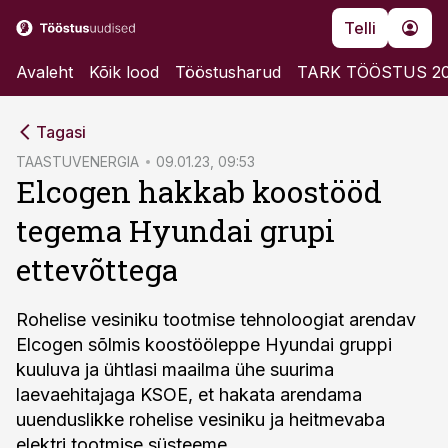
Telli
Avaleht
Kõik lood
Tööstusharud
TARK TÖÖSTUS 2
cebook
Tagasi
Twitter)
TAASTUVENERGIA
09.01.23, 09:53
Elcogen hakkab koostööd
kedIn
tegema Hyundai grupi
ail
ettevõttega
k
Rohelise vesiniku tootmise tehnoloogiat arendav
Elcogen sõlmis koostööleppe Hyundai gruppi
kuuluva ja ühtlasi maailma ühe suurima
laevaehitajaga KSOE, et hakata arendama
uuenduslikke rohelise vesiniku ja heitmevaba
elektri tootmise süsteeme.