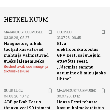
HETKEL KUUM
MAJANDUSTULEMUSED
UUDISED
03.08.26, 08:27
31.07.26, 09:45
Haagiseturg ärkab:
Elva
tootjad kasvatavad
elektroonikatööstus
mahtu ja valmistuvad
GPV Eesti sai uue juhi
uueks laienemiseks
ettevõtte seest.
Bestnet avab uue müügi- ja
„Järgmise sammu
tootmiskeskuse
astumine oli minu jaoks
lihtne“
SUUR LUGU
MAJANDUSTULEMUSED
04.08.26, 10:42
30.07.26, 13:12
ABB palkab Eestis
Hanza Eesti tehaste
tänavu veel 90 inimest.
kasum kolmekordistus