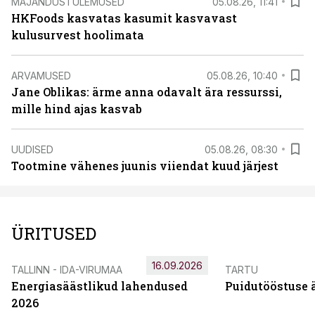
MAJANDUSTULEMUSED
05.08.26, 11:41
HKFoods kasvatas kasumit kasvavast
kulusurvest hoolimata
ARVAMUSED
05.08.26, 10:40
Jane Oblikas: ärme anna odavalt ära ressurssi,
mille hind ajas kasvab
UUDISED
05.08.26, 08:30
Tootmine vähenes juunis viiendat kuud järjest
ÜRITUSED
16.09.2026
TALLINN - IDA-VIRUMAA
TARTU
Energiasäästlikud lahendused
Puidutööstuse 
2026