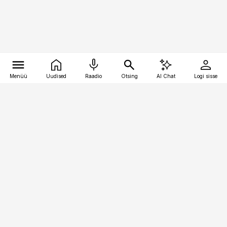
Menüü
Uudised
Raadio
Otsing
AI Chat
Logi sisse
Vana-Lõuna 39/1, 19094 Tallinn
(+372) 667 0111
toostusuudised@toostusuudised.ee
Telli
Reklaam
Firmast
Sisu kasutamisõigused
Ajakirjaniku