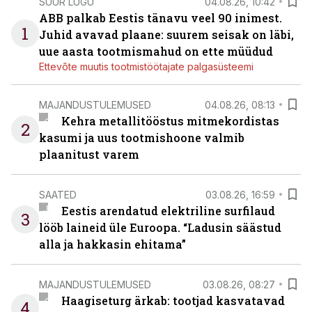
SUUR LUGU
04.08.26, 10:42
ABB palkab Eestis tänavu veel 90 inimest.
1
Juhid avavad plaane: suurem seisak on läbi,
uue aasta tootmismahud on ette müüdud
Ettevõte muutis tootmistöötajate palgasüsteemi
MAJANDUSTULEMUSED
04.08.26, 08:13
Kehra metallitööstus mitmekordistas
2
kasumi ja uus tootmishoone valmib
plaanitust varem
SAATED
03.08.26, 16:59
Eestis arendatud elektriline surfilaud
3
lööb laineid üle Euroopa. “Ladusin säästud
alla ja hakkasin ehitama”
MAJANDUSTULEMUSED
03.08.26, 08:27
Haagiseturg ärkab: tootjad kasvatavad
4