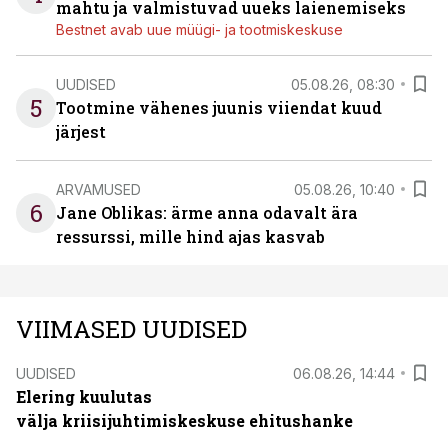
mahtu ja valmistuvad uueks laienemiseks
Bestnet avab uue müügi- ja tootmiskeskuse
UUDISED
05.08.26, 08:30
5
Tootmine vähenes juunis viiendat kuud
järjest
ARVAMUSED
05.08.26, 10:40
6
Jane Oblikas: ärme anna odavalt ära
ressurssi, mille hind ajas kasvab
VIIMASED UUDISED
UUDISED
06.08.26, 14:44
Elering kuulutas
välja kriisijuhtimiskeskuse ehitushanke