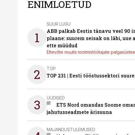
ENIMLOETUD
SUUR LUGU
ABB palkab Eestis tänavu veel 90 
1
plaane: suurem seisak on läbi, uue
ette müüdud
Ettevõte muutis tootmistöötajate palgasüste
TOP
2
TOP 231 | Eesti tööstussektori su
UUDISED
3
ETS Nord omandas Soome omani
jahutusseadmete ärisuuna
MAJANDUSTULEMUSED