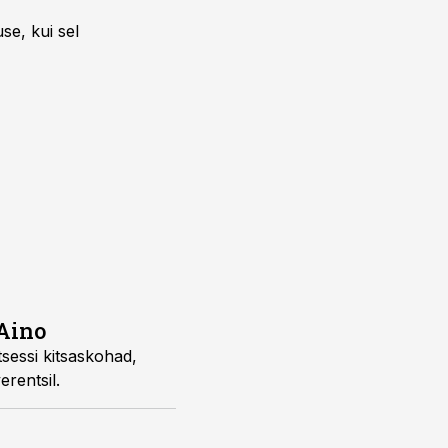
se, kui sel
 Aino
tsessi kitsaskohad,
erentsil.