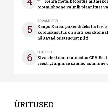
4
Kehra metallitööstus mitmekor
tootmishoone valmib plaanitust v
ARVAMUSED
5
Kaupo Karba: pakendidebatis levib 
korduskasutus on alati keskkonna
näitavad teistsugust pilti
UUDISED
6
Elva elektroonikatööstus GPV Eesti 
seest. „Järgmise sammu astumine ol
ÜRITUSED