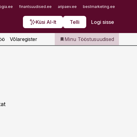
Iseteenindus
ogia.ee
finantsuudised.ee
aripaev.ee
bestmarketing.ee
finantsu
Telli Tööstusuudised
Küsi AI-lt
Telli
Logi sisse
öö
Võlaregister
Minu Tööstusuudised
tat