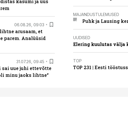
distas kasumi ja uus
arem
MAJANDUSTULEMUSED
Puhk ja Lausing ke
06.08.26, 09:03
lihtne arusaam, et
UUDISED
le parem. Analüüsid
Elering kuulutas välja
TOP
31.07.26, 09:45
TOP 231 | Eesti tööstu
sai uue juhi ettevõtte
i minu jaoks lihtne“