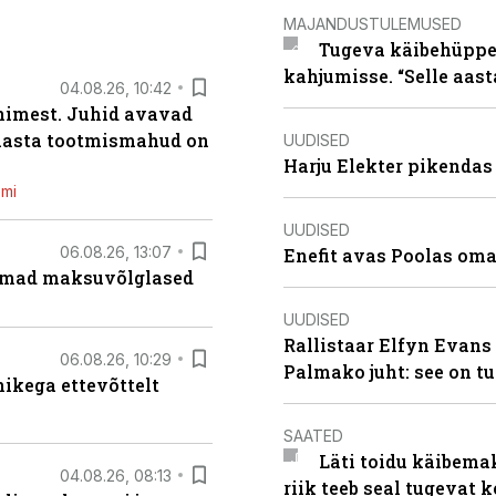
MAJANDUSTULEMUSED
Tugeva käibehüppe 
kahjumisse. “Selle aast
04.08.26, 10:42
inimest. Juhid avavad
 aasta tootmismahud on
UUDISED
Harju Elekter pikenda
emi
UUDISED
06.08.26, 13:07
Enefit avas Poolas oma
uremad maksuvõlglased
UUDISED
Rallistaar Elfyn Evans 
06.08.26, 10:29
Palmako juht: see on t
kega ettevõttelt
SAATED
Läti toidu käibema
04.08.26, 08:13
riik teeb seal tugevat k