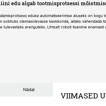
ini edu algab tootmisprotsessi mõistmises
damisprotsessi eduka automatiseerimise aluseks on kogu t
m sobituks olemasolevasse keskkonda, aitaks vähendada tö
te tulevasteks arenguteks. Lihtsalt roboti lisamine enamasti
a tööstuse automatiseerimislahenduste arendaja Smitech OÜ
Nädal
VIIMASED U