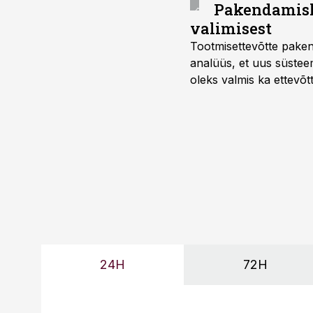
Pakendamisli
valimisest
Tootmisettevõtte paken
analüüs, et uus süstee
oleks valmis ka ettevõt
too, nendib tootmise j
Mitendorf.
24H
72H