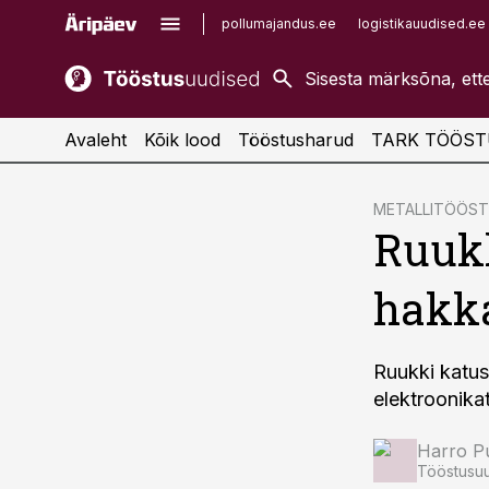
pollumajandus.ee
logistikauudised.ee
kaubandus.ee
imelineajalugu.ee
kinnisvarauudised.ee
imelineteadus.ee
Avaleht
Kõik lood
Tööstusharud
TARK TÖÖST
cebook
METALLITÖÖS
Ruukk
Twitter)
kedIn
hakka
ail
k
Ruukki katus
elektroonika
Harro Pu
Tööstusuu