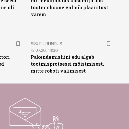
te seest.
mitmekordistas kasumi ja uus
ne oli
tootmishoone valmib plaanitust
varem
ST
SISUTURUNDUS
13.07.26, 14:36
ktori
Pakendamisliini edu algab
ed
tootmisprotsessi mõistmisest,
mitte roboti valimisest