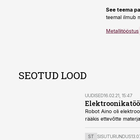
See teema pa
teemal ilmub m
Metallitööstus
SEOTUD LOOD
UUDISED
16.02.21, 15:47
Elektroonikatöö
Robot Aino oli elektroon
rääkis ettevõtte materja
ST
SISUTURUNDUS
13.0