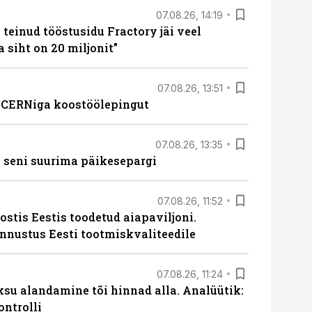
07.08.26, 14:19
teinud tööstusidu Fractory jäi veel
a siht on 20 miljonit”
07.08.26, 13:51
s CERNiga koostöölepingut
07.08.26, 13:35
 seni suurima päikesepargi
07.08.26, 11:52
ostis Eestis toodetud aiapaviljoni.
unnustus Eesti tootmiskvaliteedile
07.08.26, 11:24
ksu alandamine tõi hinnad alla. Analüütik:
ontrolli