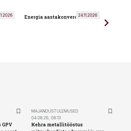
11.2026
24.11.2026
Energia aastakonverents 2026
Tark töö
MAJANDUSTULEMUSED
04.08.26, 08:13
s GPV
Kehra metallitööstus