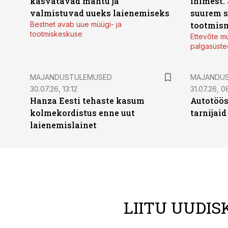
kasvatavad mahtu ja
inimest.
valmistuvad uueks laienemiseks
suurem s
Bestnet avab uue müügi- ja
tootmis
tootmiskeskuse
Ettevõte mu
palgasüste
MAJANDUSTULEMUSED
MAJANDU
30.07.26, 13:12
31.07.26, 0
Hanza Eesti tehaste kasum
Autotöös
kolmekordistus enne uut
tarnijaid
laienemislainet
LIITU UUDIS