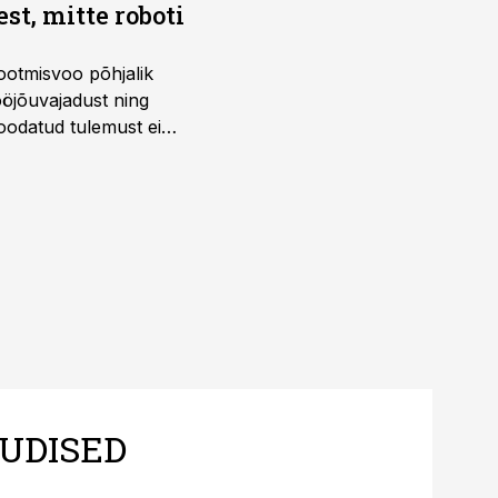
t, mitte roboti
ootmisvoo põhjalik
öjõuvajadust ning
 oodatud tulemust ei
 tegevjuht Sander
UDISED