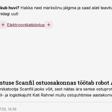
kub huvi?
Hakka neid märksõnu jälgima ja saad alati teavitu
idagi uut!
Elektroonikatööstus
stuse Scanfil ostuosakonnas töötab robot
ikatootja Scanfili jaoks võit, sest näitas ära senise ostupro
li- ja logistikajuht Kati Rahnel mullu ostujuhtimise aastakonv
7.26, 14:36