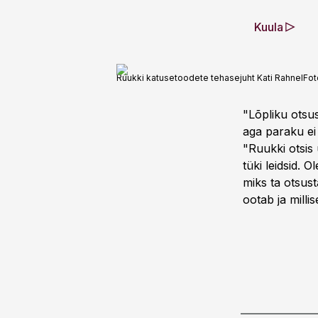
Kuula
Ruukki katusetoodete tehasejuht Kati Rahnel
Fot
"Lõpliku otsu
aga paraku ei 
"Ruukki otsis
tüki leidsid. 
miks ta otsust
ootab ja milli