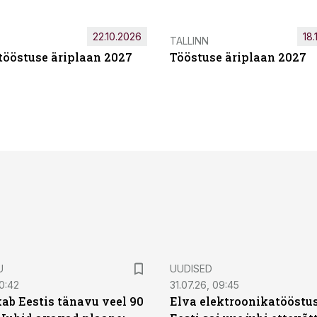
22.10.2026
18.
TALLINN
tööstuse äriplaan 2027
Tööstuse äriplaan 2027
U
UUDISED
0:42
31.07.26, 09:45
ab Eestis tänavu veel 90
Elva elektroonikatööstu