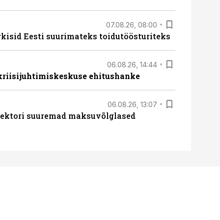
07.08.26, 08:00
rkisid Eesti suurimateks toidutöösturiteks
06.08.26, 14:44
 kriisijuhtimiskeskuse ehitushanke
06.08.26, 13:07
ssektori suuremad maksuvõlglased