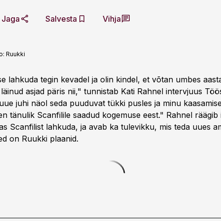
Jaga
Salvesta
Vihja
o:
Ruukki
se lahkuda tegin kevadel ja olin kindel, et võtan umbes aas
läinud asjad päris nii," tunnistab Kati Rahnel intervjuus Töö
 uue juhi näol seda puuduvat tükki pusles ja minu kaasamise
Olen tänulik Scanfilile saadud kogemuse eest." Rahnel räägib 
as Scanfilist lahkuda, ja avab ka tulevikku, mis teda uues a
sed on Ruukki plaanid.