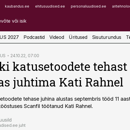
kaubandus.ee
ehitusuudised.ee
personaliuudised.ee
aritehnolo
Infopank
Radar
US 2027
Podcastid
Videod
Üritused
Sisuturundus
T
TUS
24.10.22, 07:00
i katusetoodete tehast
s juhtima Kati Rahnel
etoodete tehase juhina alustas septembris tööd 11 aas
tööstuses Scanfil töötanud Kati Rahnel.
usild
dised.ee juht