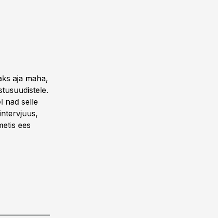
taks aja maha,
stusuudistele.
l nad selle
intervjuus,
metis ees