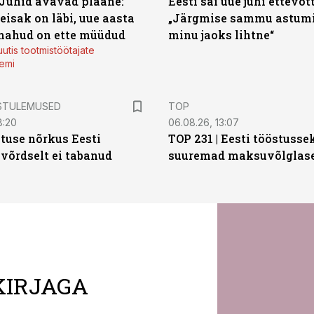
 Juhid avavad plaane:
Eesti sai uue juhi ettevõt
eisak on läbi, uue aasta
„Järgmise sammu astumi
mahud on ette müüdud
minu jaoks lihtne“
utis tootmistöötajate
emi
STULEMUSED
TOP
8:20
06.08.26, 13:07
tuse nõrkus Eesti
TOP 231 | Eesti tööstusse
 võrdselt ei tabanud
suuremad maksuvõlglas
KIRJAGA