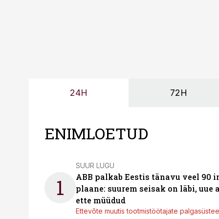
24H
72H
ENIMLOETUD
SUUR LUGU
ABB palkab Eestis tänavu veel 90 
1
plaane: suurem seisak on läbi, uue
ette müüdud
Ettevõte muutis tootmistöötajate palgasüste