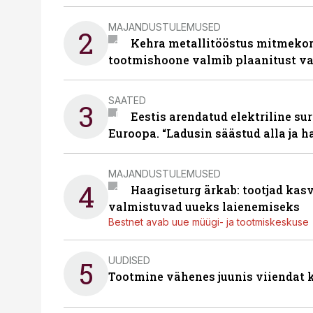
MAJANDUSTULEMUSED
2
Kehra metallitööstus mitmekor
tootmishoone valmib plaanitust v
SAATED
3
Eestis arendatud elektriline sur
Euroopa. “Ladusin säästud alla ja 
MAJANDUSTULEMUSED
4
Haagiseturg ärkab: tootjad kas
valmistuvad uueks laienemiseks
Bestnet avab uue müügi- ja tootmiskeskuse
UUDISED
5
Tootmine vähenes juunis viiendat k