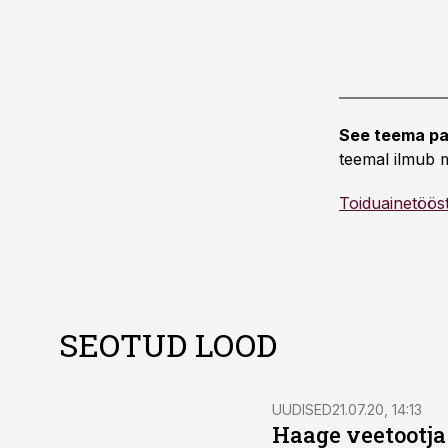
See teema pa
teemal ilmub m
Toiduainetöös
SEOTUD LOOD
UUDISED
21.07.20, 14:13
Haage veetootja