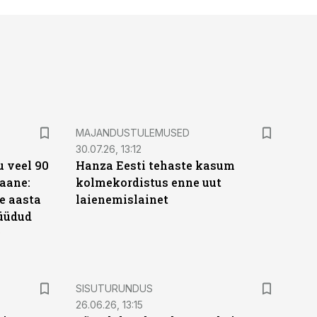
MAJANDUSTULEMUSED
30.07.26, 13:12
 veel 90
Hanza Eesti tehaste kasum
aane:
kolmekordistus enne uut
e aasta
laienemislainet
üüdud
e
ST
SISUTURUNDUS
26.06.26, 13:15