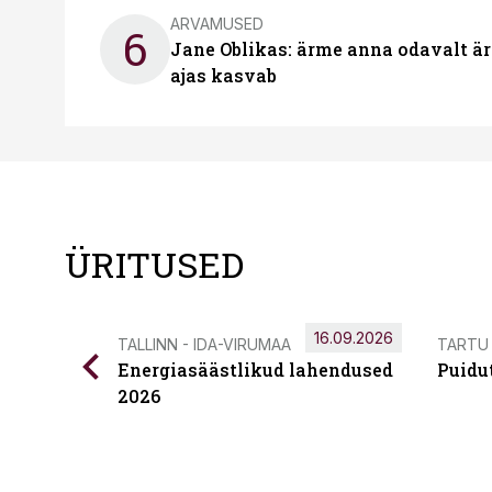
ARVAMUSED
6
Jane Oblikas: ärme anna odavalt ära
ajas kasvab
ÜRITUSED
16.09.2026
TALLINN - IDA-VIRUMAA
TARTU
Energiasäästlikud lahendused
Puidu
2026