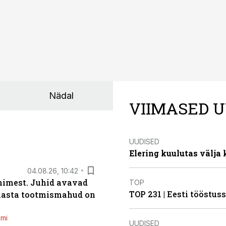
Nädal
VIIMASED U
UUDISED
Elering kuulutas välja
04.08.26, 10:42
inimest. Juhid avavad
TOP
TOP 231 | Eesti tööstu
 aasta tootmismahud on
emi
UUDISED