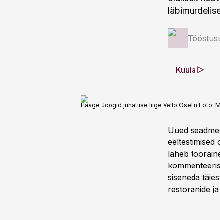
läbimurdelise
Tööstus
Kuula
Haage Joogid juhatuse liige Vello Oselin.
Foto:
M
Uued seadmed 
eeltestimised 
läheb tooraine 
kommenteeris 
siseneda täies
restoranide j