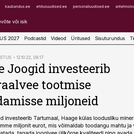
kaubandus.ee
ehitusuudised.ee
personaliuudised.ee
aritehnolo
Infopank
Radar
US 2027
Podcastid
Videod
Üritused
Sisuturundus
T
ÖSTUS
12.10.22, 08:17
 Joogid investeerib
aalvee tootmise
damisse miljoneid
 investeerib Tartumaal, Haage külas loodusliku mine
mme miljonit eurot, mis võimaldab toodangu mahtu ja v
svatada, tagada joogivee ülikõrge kvaliteedi ning avada