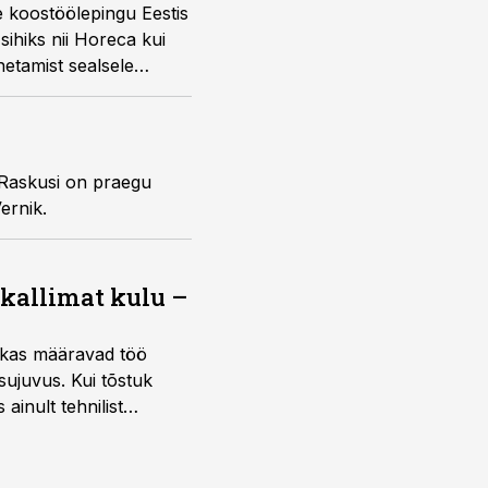
e koostöölepingu Eestis
sihiks nii Horeca kui
hetamist sealsele
 Raskusi on praegu
ernik.
 kallimat kulu –
ktikas määravad töö
sujuvus. Kui tõstuk
ainult tehnilist
sele.