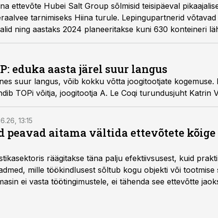
a ettevõte Hubei Salt Group sõlmisid teisipäeval pikaajalis
neraalvee tarnimiseks Hiina turule. Lepingupartnerid võtavad 
alid ning aastaks 2024 planeeritakse kuni 630 konteineri lä
P: eduka aasta järel suur langus
gnes suur langus, võib kokku võtta joogitootjate kogemuse.
ndib TOPi võitja, joogitootja A. Le Coqi turundusjuht Katrin V
6.26, 13:15
 peavad aitama vältida ettevõtete kõige
istikasektoris räägitakse täna palju efektiivsusest, kuid pra
dmed, mille töökindlusest sõltub kogu objekti või tootmise 
asin ei vasta töötingimustele, ei tähenda see ettevõtte jaoks 
rahalist kulu, venivaid tähtaegu ja suuremaid riske tööohutu