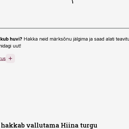
kub huvi?
Hakka neid märksõnu jälgima ja saad alati teavitu
idagi uut!
tus
 hakkab vallutama Hiina turgu