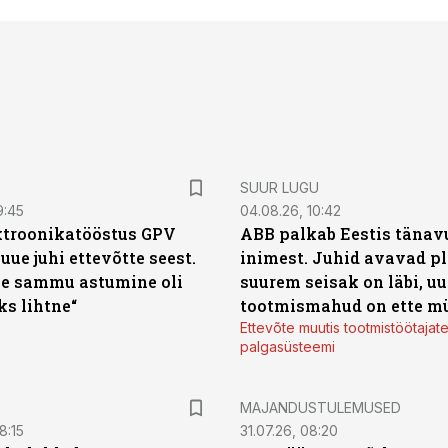
SUUR LUGU
9:45
04.08.26, 10:42
ktroonikatööstus GPV
ABB palkab Eestis tänavu
 uue juhi ettevõtte seest.
inimest. Juhid avavad pl
e sammu astumine oli
suurem seisak on läbi, uu
ks lihtne“
tootmismahud on ette m
Ettevõte muutis tootmistöötajat
palgasüsteemi
MAJANDUSTULEMUSED
8:15
31.07.26, 08:20