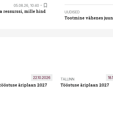
05.08.26, 10:40
 ressurssi, mille hind
UUDISED
Tootmine vähenes juuni
22.10.2026
18.
TALLINN
tööstuse äriplaan 2027
Tööstuse äriplaan 2027