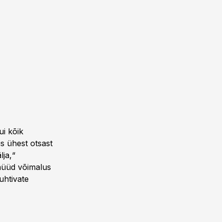
ui kõik
us ühest otsast
lja,“
 nüüd võimalus
uhtivate