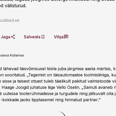
d välisturud.
uudised.ee
Jaga
Salvesta
Vihja
aanus Kullamaa
lähevad täisvõimsusel tööle juba järgmise aasta märtsis, k
on sooritatud. „Tegemist on täisautomaatse tootmisliiniga, k
sisse ja teisest otsast tuleb täielikult pakitud valmistoode vä
Haage Joogid juhatuse liige Vello Oselin. „Samuti avaneb
ti uutesse tooterühmadesse ja turgudele ning jätkuvalt olla j
a -kokkade jaoks tipptasemel ning hinnatud partner.“