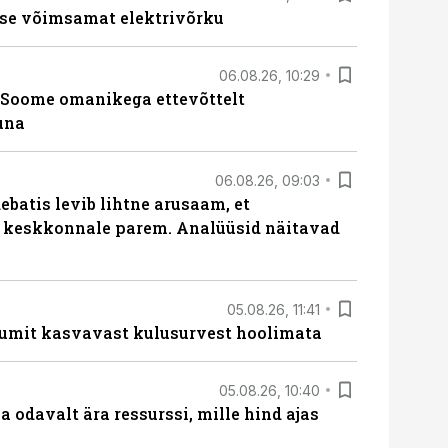
se võimsamat elektrivõrku
06.08.26, 10:29
Soome omanikega ettevõttelt
una
06.08.26, 09:03
batis levib lihtne arusaam, et
i keskkonnale parem. Analüüsid näitavad
05.08.26, 11:41
umit kasvavast kulusurvest hoolimata
05.08.26, 10:40
 odavalt ära ressurssi, mille hind ajas