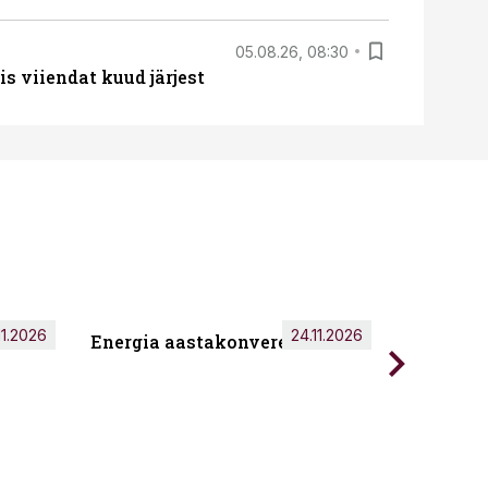
05.08.26, 08:30
s viiendat kuud järjest
11.2026
24.11.2026
Energia aastakonverents 2026
Tark töö