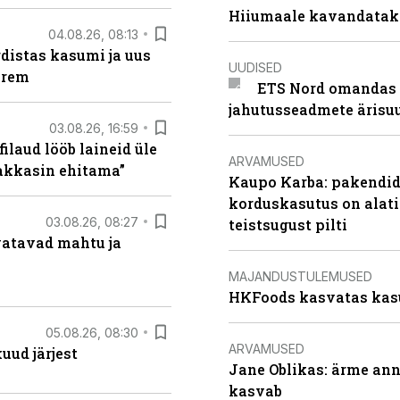
Hiiumaale kavandatak
04.08.26, 08:13
distas kasumi ja uus
UUDISED
arem
ETS Nord omandas 
jahutusseadmete ärisu
03.08.26, 16:59
filaud lööb laineid üle
ARVAMUSED
hakkasin ehitama”
Kaupo Karba: pakendide
korduskasutus on alat
03.08.26, 08:27
teistsugust pilti
vatavad mahtu ja
MAJANDUSTULEMUSED
HKFoods kasvatas kas
05.08.26, 08:30
ARVAMUSED
uud järjest
Jane Oblikas: ärme anna
kasvab