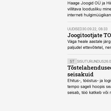
Haage Joogid OÜ ja Hiin
villitava loodusliku mi
interneti hulgimüügikan
turule.
UUDISED
30.09.22, 08:33
Joogitootjate TO
Väga heale aastale jär
paljudel ettevõtetel, ne
ST
SISUTURUNDUS
26.0
Tõstelahendused
seisakuid
Ehitus-, tööstus- ja log
tempo sageli hoopis sea
seisab, töö katkeb või m
probleemi, vaid otsest 