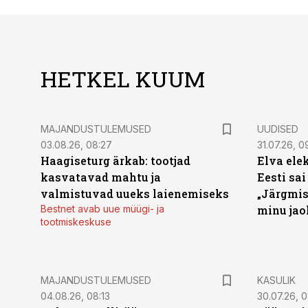
HETKEL KUUM
MAJANDUSTULEMUSED
UUDISED
03.08.26, 08:27
31.07.26, 0
Haagiseturg ärkab: tootjad
Elva ele
kasvatavad mahtu ja
Eesti sai
valmistuvad uueks laienemiseks
„Järgmis
Bestnet avab uue müügi- ja
minu jao
tootmiskeskuse
MAJANDUSTULEMUSED
KASULIK
04.08.26, 08:13
30.07.26, 0