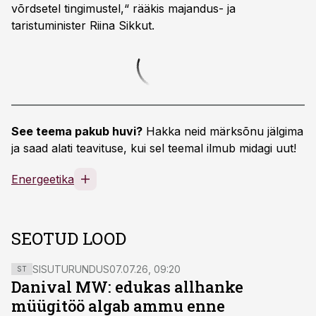
võrdsetel tingimustel,“ rääkis majandus- ja
taristuminister Riina Sikkut.
See teema pakub huvi?
Hakka neid märksõnu jälgima
ja saad alati teavituse, kui sel teemal ilmub midagi uut!
Energeetika
SEOTUD LOOD
SISUTURUNDUS
07.07.26, 09:20
ST
Danival MW: edukas allhanke
müügitöö algab ammu enne