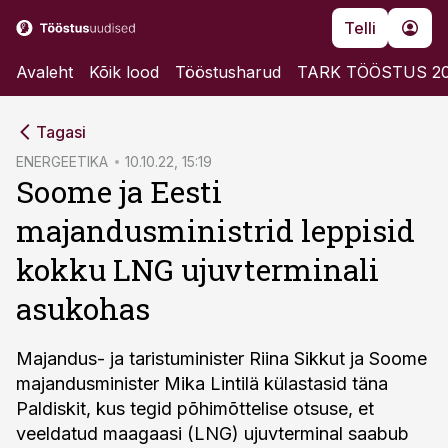
Telli
Avaleht
Kõik lood
Tööstusharud
TARK TÖÖSTUS 2
cebook
Tagasi
Twitter)
ENERGEETIKA
10.10.22, 15:19
Soome ja Eesti
kedIn
majandusministrid leppisid
ail
kokku LNG ujuvterminali
k
asukohas
Majandus- ja taristuminister Riina Sikkut ja Soome
majandusminister Mika Lintilä külastasid täna
Paldiskit, kus tegid põhimõttelise otsuse, et
veeldatud maagaasi (LNG) ujuvterminal saabub