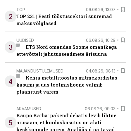
TOP
06.08.26, 13:07
2
TOP 231 | Eesti tööstussektori suuremad
maksuvõlglased
UUDISED
06.08.26, 10:29
3
ETS Nord omandas Soome omanikega
ettevõttelt jahutusseadmete ärisuuna
MAJANDUSTULEMUSED
04.08.26, 08:13
Kehra metallitööstus mitmekordistas
4
kasumi ja uus tootmishoone valmib
plaanitust varem
ARVAMUSED
06.08.26, 09:03
Kaupo Karba: pakendidebatis levib lihtne
5
arusaam, et korduskasutus on alati
keskkonnale parem. Analüüsid näitavad