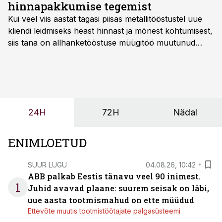
hinnapakkumise tegemist
Kui veel viis aastat tagasi piisas metallitööstustel uue
kliendi leidmiseks heast hinnast ja mõnest kohtumisest,
siis täna on allhanketööstuse müügitöö muutunud
märksa pikemaks ja süsteemsemaks. Konkurents on
kasvanud, kliendid kaaluvad otsuseid põhjalikumalt
ning partnerit ei valita enam ainult tootmisvõimekuse
või hinnakirja järgi.
24H
72H
Nädal
ENIMLOETUD
SUUR LUGU
04.08.26, 10:42
ABB palkab Eestis tänavu veel 90 inimest.
1
Juhid avavad plaane: suurem seisak on läbi,
uue aasta tootmismahud on ette müüdud
Ettevõte muutis tootmistöötajate palgasüsteemi