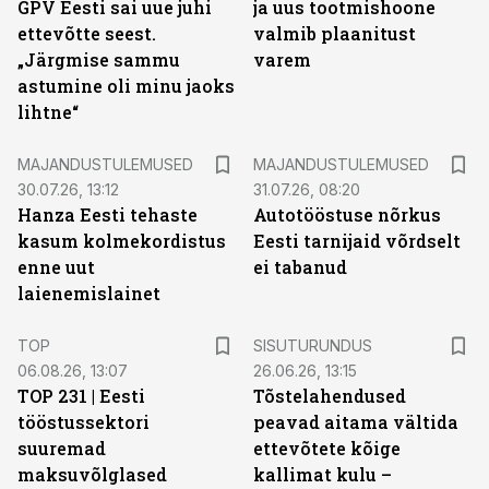
GPV Eesti sai uue juhi
ja uus tootmishoone
ettevõtte seest.
valmib plaanitust
„Järgmise sammu
varem
astumine oli minu jaoks
lihtne“
MAJANDUSTULEMUSED
MAJANDUSTULEMUSED
30.07.26, 13:12
31.07.26, 08:20
Hanza Eesti tehaste
Autotööstuse nõrkus
kasum kolmekordistus
Eesti tarnijaid võrdselt
enne uut
ei tabanud
laienemislainet
ST
TOP
SISUTURUNDUS
06.08.26, 13:07
26.06.26, 13:15
TOP 231 | Eesti
Tõstelahendused
tööstussektori
peavad aitama vältida
suuremad
ettevõtete kõige
maksuvõlglased
kallimat kulu –