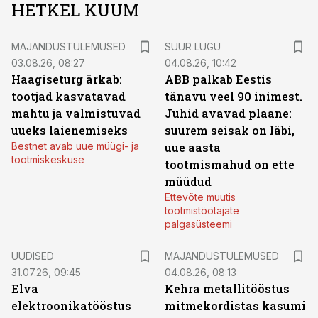
HETKEL KUUM
MAJANDUSTULEMUSED
SUUR LUGU
03.08.26, 08:27
04.08.26, 10:42
Haagiseturg ärkab:
ABB palkab Eestis
tootjad kasvatavad
tänavu veel 90 inimest.
mahtu ja valmistuvad
Juhid avavad plaane:
uueks laienemiseks
suurem seisak on läbi,
Bestnet avab uue müügi- ja
uue aasta
tootmiskeskuse
tootmismahud on ette
müüdud
Ettevõte muutis
tootmistöötajate
palgasüsteemi
UUDISED
MAJANDUSTULEMUSED
31.07.26, 09:45
04.08.26, 08:13
Elva
Kehra metallitööstus
elektroonikatööstus
mitmekordistas kasumi