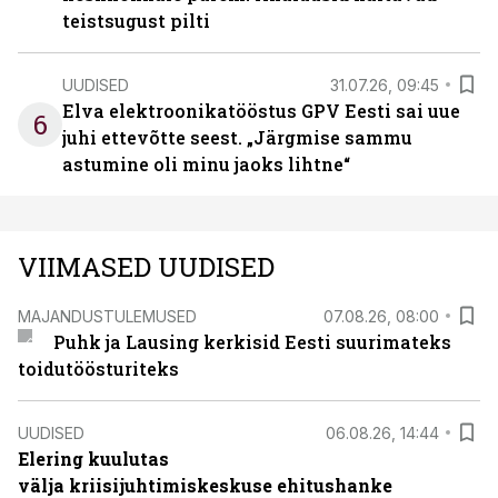
teistsugust pilti
UUDISED
31.07.26, 09:45
Elva elektroonikatööstus GPV Eesti sai uue
6
juhi ettevõtte seest. „Järgmise sammu
astumine oli minu jaoks lihtne“
VIIMASED UUDISED
MAJANDUSTULEMUSED
07.08.26, 08:00
Puhk ja Lausing kerkisid Eesti suurimateks
toidutöösturiteks
UUDISED
06.08.26, 14:44
Elering kuulutas
välja kriisijuhtimiskeskuse ehitushanke