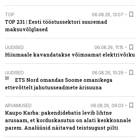
TOP
06.08.26, 13:07
TOP 231 | Eesti tööstussektori suuremad
maksuvõlglased
UUDISED
06.08.26, 11:15
Hiiumaale kavandatakse võimsamat elektrivõrku
UUDISED
06.08.26, 10:29
ETS Nord omandas Soome omanikega
ettevõttelt jahutusseadmete ärisuuna
ARVAMUSED
06.08.26, 09:03
Kaupo Karba: pakendidebatis levib lihtne
arusaam, et korduskasutus on alati keskkonnale
parem. Analüüsid näitavad teistsugust pilti