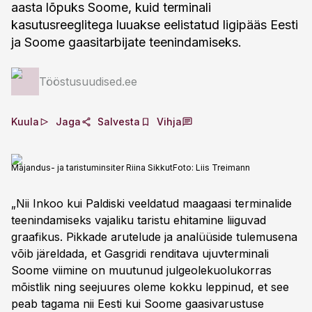
aasta lõpuks Soome, kuid terminali
kasutusreeglitega luuakse eelistatud ligipääs Eesti
ja Soome gaasitarbijate teenindamiseks.
Tööstusuudised.ee
Kuula
Jaga
Salvesta
Vihja
Majandus- ja taristuminsiter Riina Sikkut
Foto:
Liis Treimann
„Nii Inkoo kui Paldiski veeldatud maagaasi terminalide
teenindamiseks vajaliku taristu ehitamine liiguvad
graafikus. Pikkade arutelude ja analüüside tulemusena
võib järeldada, et Gasgridi renditava ujuvterminali
Soome viimine on muutunud julgeolekuolukorras
mõistlik ning seejuures oleme kokku leppinud, et see
peab tagama nii Eesti kui Soome gaasivarustuse